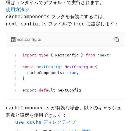
得はランタイムでデフォルトで実行されます。
使用方法
フラグを有効にするには、
cacheComponents
ファイルで
に設定します：
next.config.ts
true
next.config.ts
import
 type
 { NextConfig } 
from
 '
next
'
const
 nextConfig
:
 NextConfig 
=
 {
  cacheComponents
:
 true
,
}
export
 default
 nextConfig
が有効な場合、以下のキャッシュ
cacheComponents
関数と設定を使用できます：
ディレクティブ
use cache