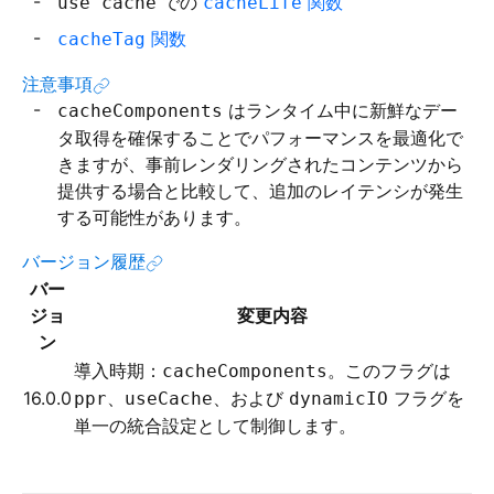
での
関数
use cache
cacheLife
関数
cacheTag
注意事項
はランタイム中に新鮮なデー
cacheComponents
タ取得を確保することでパフォーマンスを最適化で
きますが、事前レンダリングされたコンテンツから
提供する場合と比較して、追加のレイテンシが発生
する可能性があります。
バージョン履歴
バー
ジョ
変更内容
ン
導入時期：
。このフラグは
cacheComponents
16.0.0
、
、および
フラグを
ppr
useCache
dynamicIO
単一の統合設定として制御します。