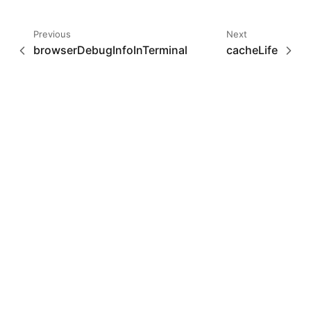
Previous
Next
browserDebugInfoInTerminal
cacheLife