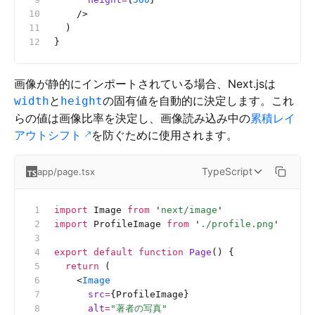
    />
  )
}
画像が静的にインポートされている場合、Next.jsは
と
の固有値を自動的に決定します。これ
width
height
らの値は画像比率を決定し、画像読み込み中の
累積レイ
アウトシフト
を防ぐために使用されます。
TypeScript
app/page.tsx
import
 Image 
from
 '
next/image
'
import
 ProfileImage 
from
 '
./profile.png
'
export
 default
 function
 Page
() {
  return
 (
    <
Image
      src
=
{ProfileImage}
      alt
=
"著者の写真"