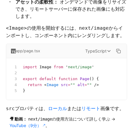
アセットの柔軟性：
オンデマンドで画像をリサイズ
でき、リモートサーバーに保存された画像にも対応
します。
の使用を開始するには、
からイ
<Image>
next/image
ンポートし、コンポーネント内にレンダリングします。
TypeScript
app/page.tsx
import
 Image 
from
 '
next/image
'
export
 default
 function
 Page
() {
  return
 <
Image
 src
=
""
 alt
=
""
 />
}
プロパティは、
ローカル
または
リモート
画像です。
src
🎥 動画：
の使用方法について詳しく学ぶ →
next/image
YouTube（9分）
。