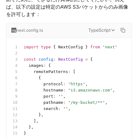
ば、以下の設定は特定のAWS S3バケットからのみ画像
を許可します：
TypeScript
next.config.ts
import
 type
 { NextConfig } 
from
 '
next
'
const
 config
:
 NextConfig 
=
 {
  images
:
 {
    remotePatterns
:
 [
      {
        protocol
:
 '
https
'
,
        hostname
:
 '
s3.amazonaws.com
'
,
        port
:
 ''
,
        pathname
:
 '
/my-bucket/**
'
,
        search
:
 ''
,
      },
    ],
  },
}