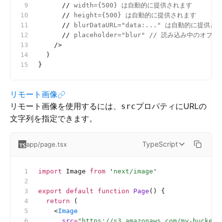
      //
 width={500} は自動的に提供されます
      //
 height={500} は自動的に提供されます
      //
 blurDataURL="data:..." は自動的に提供さ
      //
 placeholder="blur" // 読み込み中のオ
    />
  )
}
リモート画像
リモート画像を使用するには、
プロパティにURLの
src
文字列を指定できます。
TypeScript
app/page.tsx
import
 Image 
from
 '
next/image
'
export
 default
 function
 Page
() {
  return
 (
    <
Image
      src
=
"https://s3.amazonaws.com/my-bucket/