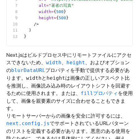
      alt
=
"著者の写真"
      width
=
{
500
}
      height
=
{
500
}
    />
  )
}
Next.jsはビルドプロセス中にリモートファイルにアクセ
スできないため、
、
、およびオプション
width
height
の
プロパティを手動で提供する必要があ
blurDataURL
ります。
と
は画像の正しいアスペクト比
width
height
を推測し、画像読み込み時のレイアウトシフトを回避す
るために使用されます。または、
プロパティ
を使用
fill
して、画像を親要素のサイズに合わせることもできま
す。
リモートサーバーからの画像を安全に許可するには、
でサポートされているURLパターン
next.config.js
のリストを定義する必要があります。悪意のある使用を
防ぐために、できるだけ具体的にしてください。例え