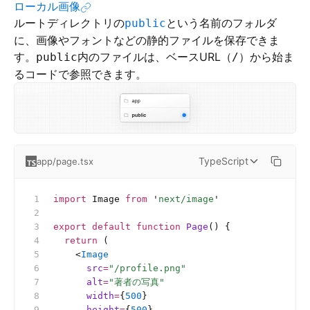
ローカル画像
ルートディレクトリの
という名前のフォルダ
public
に、画像やフォントなどの静的ファイルを保存できま
す。
内のファイルは、ベースURL（
）から始ま
public
/
るコードで参照できます。
TypeScript
app/page.tsx
import
 Image 
from
 '
next/image
'
export
 default
 function
 Page
() {
  return
 (
    <
Image
      src
=
"/profile.png"
      alt
=
"著者の写真"
      width
=
{
500
}
      height
=
{
500
}