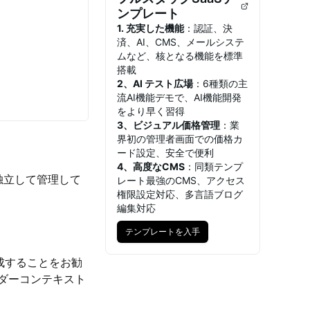
ンプレート
1. 充実した機能
：認証、決
済、AI、CMS、メールシステ
ムなど、核となる機能を標準
搭載
2、AI テスト広場
：6種類の主
流AI機能デモで、AI機能開発
をより早く習得
3、ビジュアル価格管理
：業
界初の管理者画面での価格カ
ード設定、安全で便利
4、高度なCMS
：同類テンプ
独立して管理して
レート最強のCMS、アクセス
権限設定対応、多言語ブログ
編集対応
テンプレートを入手
テンプレートを入手
作成することをお勧
ダーコンテキスト