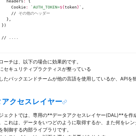
   headers
:
 {
     Cookie
:
 `
AUTH_TOKEN=
${
token
}
`
,
     //
 その他のヘッダー
   },
 })
 //
 ....
ローチは、以下の場合に効果的です。
にセキュリティプラクティスが整っている
したバックエンドチームが他の言語を使用しているか、APIを
タアクセスレイヤー
ジェクトでは、専用の**データアクセスレイヤー(DAL)**を
。これは、データをいつどのように取得するか、また何をレン
を制御する内部ライブラリです。