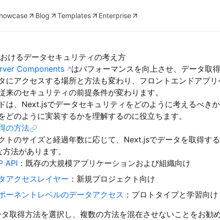
howcase
Blog
Templates
Enterprise
jsにおけるデータセキュリティの考え方
erver Components
はパフォーマンスを向上させ、データ取
タにアクセスする場所と方法も変わり、フロントエンドアプリ
従来のセキュリティの前提条件が変わります。
ドは、Next.jsでデータセキュリティをどのように考えるべき
をどのように実装するかを理解するのに役立ちます。
得の方法
クトのサイズと経過年数に応じて、Next.jsでデータを取得す
な方法があります。
 API
：既存の大規模アプリケーションおよび組織向け
タアクセスレイヤー
：新規プロジェクト向け
ポーネントレベルのデータアクセス
：プロトタイプと学習向け
ータ取得方法を選択し、複数の方法を混在させないことをお勧