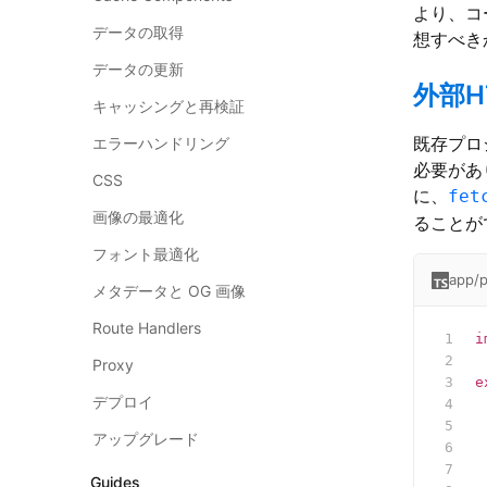
より、コ
データの取得
想すべき
データの更新
外部HT
キャッシングと再検証
既存プロジ
エラーハンドリング
必要があり
CSS
に、
fet
画像の最適化
ることが
フォント最適化
app/p
メタデータと OG 画像
Route Handlers
i
Proxy
e
デプロイ
 
 
アップグレード
 
Guides