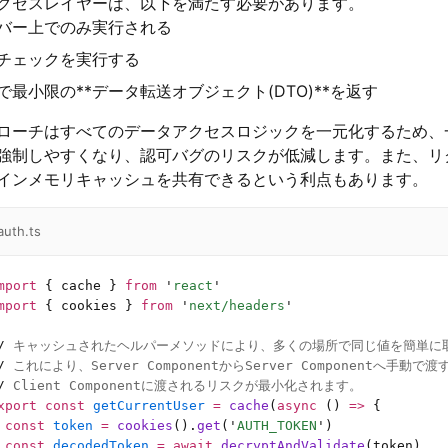
クセスレイヤーは、以下を満たす必要があります。
バー上でのみ実行される
チェックを実行する
で最小限の**データ転送オブジェクト(DTO)**を返す
ローチはすべてのデータアクセスロジックを一元化するため、
強制しやすくなり、認可バグのリスクが低減します。また、リ
インメモリキャッシュを共有できるという利点もあります。
auth.ts
mport
 { cache } 
from
 '
react
'
mport
 { cookies } 
from
 '
next/headers
'
/
 キャッシュされたヘルパーメソッドにより、多くの場所で同じ値を簡単に
/
 これにより、Server ComponentからServer Componentへ手動
/
 Client Componentに渡されるリスクが最小化されます。
xport
 const
 getCurrentUser
 =
 cache
(
async
 () 
=>
 {
 const
 token
 =
 cookies
().
get
(
'
AUTH_TOKEN
'
)
 const
 decodedToken
 =
 await
 decryptAndValidate
(token)