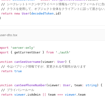
 //
 シークレットトークンやプライベート情報をパブリックフィールドに含
 //
 クラスを使用して、オブジェクト全体をクライアントに誤って渡さない
 return
 new
 User
(
decodedToken
.id)
)
user-dto.tsx
mport
 '
server-only
'
mport
 { getCurrentUser } 
from
 '
./auth
'
unction
 canSeeUsername
(viewer
:
 User
) {
 //
 今はパブリック情報ですが、変更される可能性があります
 return
 true
unction
 canSeePhoneNumber
(viewer
:
 User
, team
:
 string
) {
 //
 プライバシールール
 return
 viewer
.isAdmin 
||
 team 
===
 viewer
.team