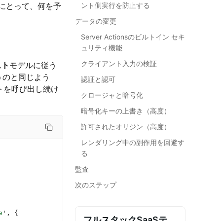
にとって、何を予
ント側実行を防止する
データの変更
Server Actionsのビルトイン セキ
ュリティ機能
クライアント入力の検証
スト
モデルに従う
で行うのと同じよう
認証と認可
ントを呼び出し続け
クロージャと暗号化
暗号化キーの上書き（高度）
許可されたオリジン（高度）
レンダリング中の副作用を回避す
る
監査
次のステップ
e
'
, {
フルスタックSaaSテ