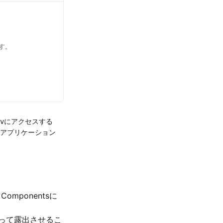
す。
にアクセスする
v
アプリケーション
mponentsに
って露出させるこ