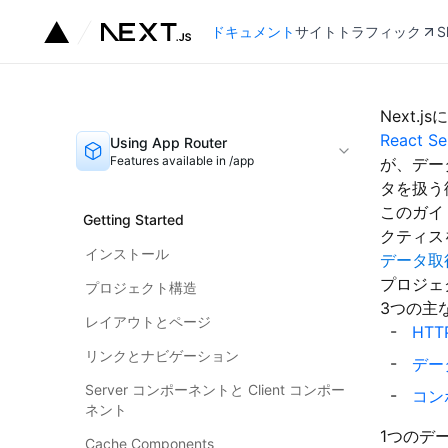
ドキュメント
サイトトラフィック
S
Next.
React S
Using App Router
Features available in /app
が、デー
タを扱う
このガイ
Getting Started
クティス
インストール
データ取
プロジェ
プロジェクト構造
3つの主
レイアウトとページ
HTTP
リンクとナビゲーション
デー
Server コンポーネントと Client コンポー
コン
ネント
1つのデ
Cache Components