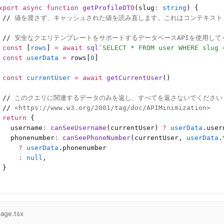
xport
 async
 function
 getProfileDTO
(slug
:
 string
) {
 //
 値を渡さず、キャッシュされた値を読み直します。これはコンテキスト
 //
 安全なクエリテンプレートをサポートするデータベースAPIを使用して
 const
 [
rows
] 
=
 await
 sql
`
SELECT * FROM user WHERE slug 
 const
 userData
 =
 rows[
0
]
 const
 currentUser
 =
 await
 getCurrentUser
()
 //
 このクエリに関連するデータのみを返し、すべてを返さないでください
 //
 <https://www.w3.org/2001/tag/doc/APIMinimization>
 return
 {
   username
:
 canSeeUsername
(currentUser) 
?
 userData
.user
   phonenumber
:
 canSeePhoneNumber
(currentUser, 
userData
.
     ?
 userData
.phonenumber
     :
 null
,
 }
age.tsx