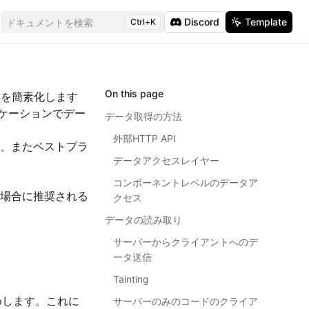
Discord
Template
ドキュメントを検索
Ctrl+K
On this page
得を簡素化します
ケーションでデー
データ取得の方法
外部HTTP API
か、またベストプラ
データアクセスレイヤー
コンポーネントレベルのデータア
る場合に推奨される
クセス
データの読み取り
サーバーからクライアントへのデ
ータ送信
Tainting
めします。これに
サーバーのみのコードのクライア