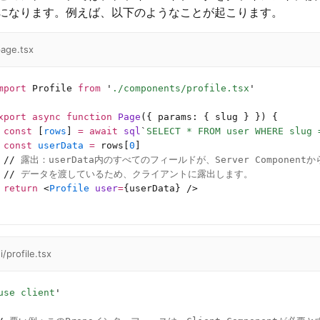
になります。例えば、以下のようなことが起こります。
age.tsx
mport
 Profile 
from
 '
./components/profile.tsx
'
xport
 async
 function
 Page
({ params: { slug } }) {
 const
 [
rows
] 
=
 await
 sql
`
SELECT * FROM user WHERE slug 
 const
 userData
 =
 rows[
0
]
 //
 露出：userData内のすべてのフィールドが、Server ComponentからC
 //
 データを渡しているため、クライアントに露出します。
 return
 <
Profile
 user
=
{userData} />
i/profile.tsx
use client
'