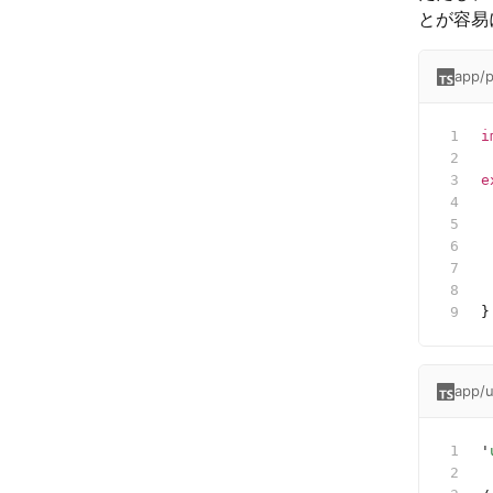
とが容易
app/p
i
e
 
 
 
 
 
}
app/u
'