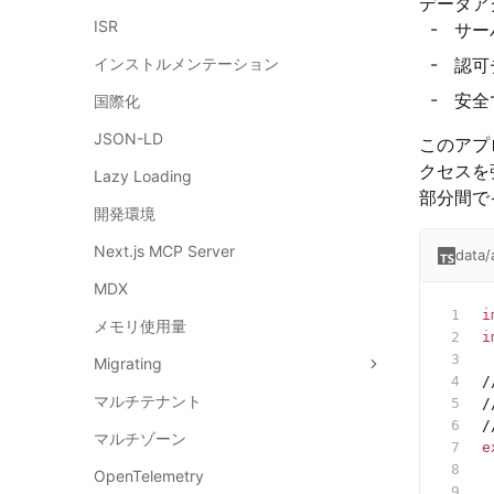
データア
ISR
サー
インストルメンテーション
認可
安全
国際化
JSON-LD
このアプ
クセスを
Lazy Loading
部分間で
開発環境
Next.js MCP Server
data/
MDX
i
メモリ使用量
i
Migrating
/
マルチテナント
/
/
マルチゾーン
e
 
OpenTelemetry
 