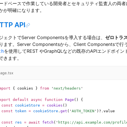
ードベースで作業している開発者とセキュリティ監査人の両者
かが明確になります。
TP API
ェクトでServer Componentsを導入する場合は、
ゼロトラ
ます。Server Componentsから、Client Components
を使用してREST やGraphQLなどの既存のAPIエンドポイ
ch
できます。
age.tsx
mport
 { cookies } 
from
 '
next/headers
'
xport
 default
 async
 function
 Page
() {
 const
 cookieStore
 =
 cookies
()
 const
 token
 =
 cookieStore
.
get
(
'
AUTH_TOKEN
'
)?.value
 const
 res
 =
 await
 fetch
(
'
https://api.example.com/profil