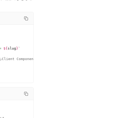
= 
${
slug
}
`
lient Componentに