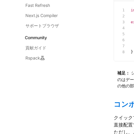
Fast Refresh
i
Next.js Compiler
e
サポートブラウザ
 
 
Community
 
 
貢献ガイド
}
Rspack
補足：
のはデー
の他の部
コン
クイックプ
直接配置
ただし、