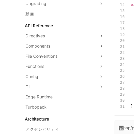
Upgrading
e
 
動画
 
API Reference
 
 
Directives
Components
 
File Conventions
 
 
Functions
 
Config
 
 
Cli
 
 
Edge Runtime
 
}
Turbopack
Architecture
app/p
アクセシビリティ