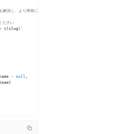
も解決し、より簡単に遅延実行できます
ください
= 
${
slug
}
`
name 
:
 null
,
team)