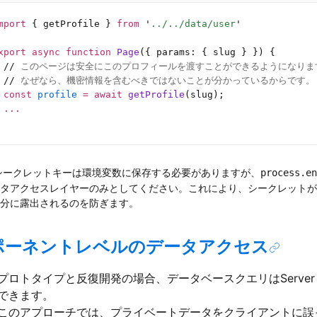
mport
 { getProfile } 
from
 '
../../data/user
'
xport
 async
 function
 Page
({ params: { slug } }) {
 //
 このページは安全にこのプロフィールを渡すことができるようになりま
 //
 なぜなら、機密情報を含むべきではないことが分かっているからです。
 const
 profile
 =
 await
 getProfile
(slug);
 ...
シークレットキーは環境変数に保存する必要がありますが、
process.en
タアクセスレイヤーのみとしてください。これにより、シークレットが
分に露出されるのを防ぎます。
ポーネントレベルのデータアクセス
ロトタイプと反復開発の場合、データベースクエリはServer Co
できます。
このアプローチでは、プライベートデータをクライアントに誤