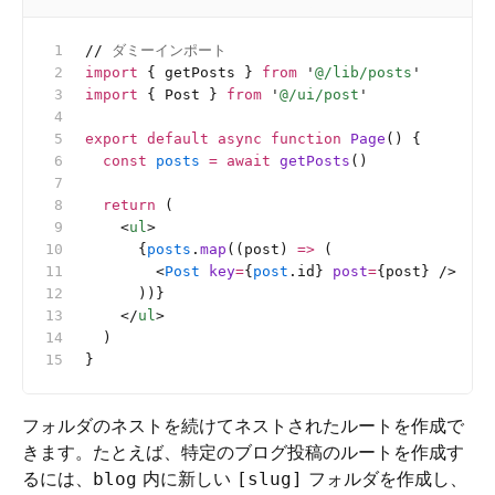
//
 ダミーインポート
import
 { getPosts } 
from
 '
@/lib/posts
'
import
 { Post } 
from
 '
@/ui/post
'
export
 default
 async
 function
 Page
() {
  const
 posts
 =
 await
 getPosts
()
  return
 (
    <
ul
>
      {
posts
.
map
((post) 
=>
 (
        <
Post
 key
=
{
post
.id} 
post
=
{post} />
      ))}
    </
ul
>
  )
}
フォルダのネストを続けてネストされたルートを作成で
きます。たとえば、特定のブログ投稿のルートを作成す
るには、
内に新しい
フォルダを作成し、
blog
[slug]