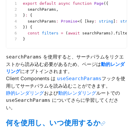
export
 default
 async
 function
 Page
({
  searchParams,
}
:
 {
  searchParams
:
 Promise
<{
 [key
:
 string
]
:
 strin
}) {
  const
 filters
 =
 (
await
 searchParams).filters
}
を使用すると、サーチパラムをリクエ
searchParams
ストから読み込む必要があるため、ページは
動的レンダ
リング
にオプトインされます。
Client Components は
フックを使
useSearchParams
用してサーチパラムを読み込むことができます。
静的レンダリング
および
動的レンダリング
ルートでの
についてさらに学習してくださ
useSearchParams
い。
何を使用し、いつ使用するか