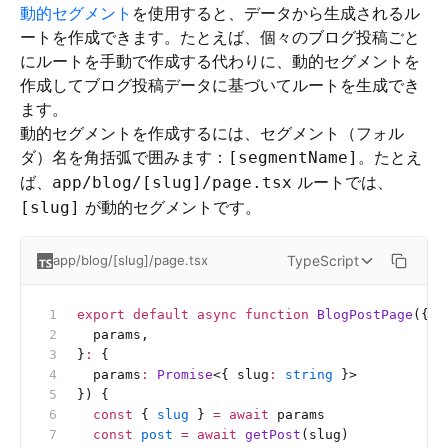
動的セグメント
を使用すると、データから生成されるル
ートを作成できます。たとえば、個々のブログ投稿ごと
にルートを手動で作成する代わりに、動的セグメントを
作成してブログ投稿データに基づいてルートを生成でき
ます。
動的セグメントを作成するには、セグメント（フォル
ダ）名を角括弧で囲みます：
。たとえ
[segmentName]
ば、
ルートでは、
app/blog/[slug]/page.tsx
が動的セグメントです。
[slug]
TypeScript
app/blog/[slug]/page.tsx
export
 default
 async
 function
 BlogPostPage
({
  params,
}
:
 {
  params
:
 Promise
<{
 slug
:
 string
 }>
}) {
  const
 { 
slug
 } 
=
 await
 params
  const
 post
 =
 await
 getPost
(slug)