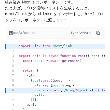
組み込み Next.js コンポーネントです。
たとえば、ブログ投稿のリストを生成するには、
から
をインポートし、
プロ
next/link
<Link>
href
ップをコンポーネントに渡します：
TypeScript
app/ui/post.tsx
import
 Link 
from
 '
next/link
'
export
 default
 async
 function
 Post
({ post }) {
  const
 posts
 =
 await
 getPosts
()
  return
 (
    <
ul
>
      {
posts
.
map
((post) 
=>
 (
        <
li
 key
=
{
post
.slug}>
          <
Link
 href
=
{
`
/blog/
${
post
.slug
}
`
}>{
p
        </
li
>
      ))}
    </
ul
>
  )