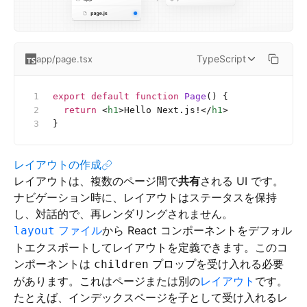
TypeScript
app/page.tsx
export
 default
 function
 Page
() {
  return
 <
h1
>Hello Next.js!</
h1
>
}
レイアウトの作成
レイアウトは、複数のページ間で
共有
される UI です。
ナビゲーション時に、レイアウトはステータスを保持
し、対話的で、再レンダリングされません。
ファイル
から React コンポーネントをデフォル
layout
トエクスポートしてレイアウトを定義できます。このコ
ンポーネントは
プロップを受け入れる必要
children
があります。これはページまたは別の
レイアウト
です。
たとえば、インデックスページを子として受け入れるレ