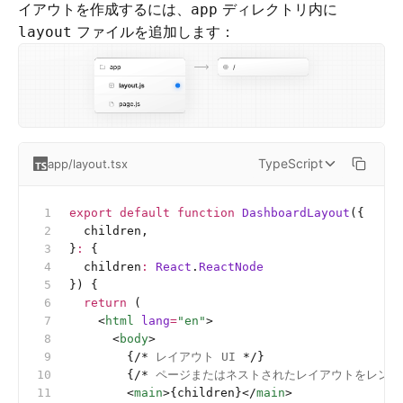
イアウトを作成するには、
ディレクトリ内に
app
ファイルを追加します：
layout
TypeScript
app/layout.tsx
export
 default
 function
 DashboardLayout
({
  children,
}
:
 {
  children
:
 React
.
ReactNode
}) {
  return
 (
    <
html
 lang
=
"en"
>
      <
body
>
        {
/*
 レイアウト UI 
*/
}
        {
/*
 ページまたはネストされたレイアウトをレンダリン
        <
main
>{children}</
main
>