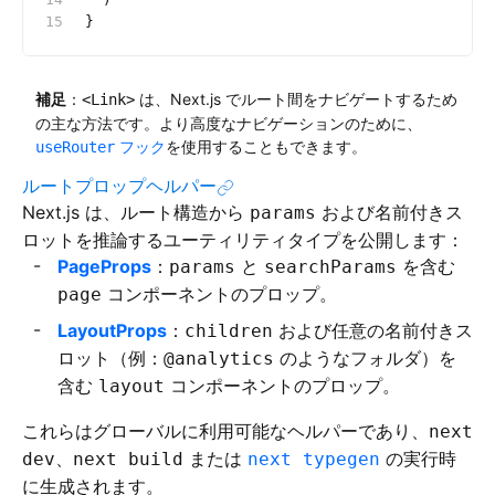
}
補足
：
は、Next.js でルート間をナビゲートするため
<Link>
の主な方法です。より高度なナビゲーションのために、
フック
を使用することもできます。
useRouter
ルートプロップヘルパー
Next.js は、ルート構造から
および名前付きス
params
ロットを推論するユーティリティタイプを公開します：
PageProps
：
と
を含む
params
searchParams
コンポーネントのプロップ。
page
LayoutProps
：
および任意の名前付きス
children
ロット（例：
のようなフォルダ）を
@analytics
含む
コンポーネントのプロップ。
layout
これらはグローバルに利用可能なヘルパーであり、
next
、
または
の実行時
dev
next build
next typegen
に生成されます。