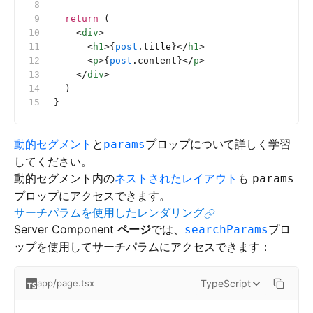
  return
 (
    <
div
>
      <
h1
>{
post
.title}</
h1
>
      <
p
>{
post
.content}</
p
>
    </
div
>
  )
}
動的セグメント
と
プロップについて詳しく学習
params
してください。
動的セグメント内の
ネストされたレイアウト
も
params
プロップにアクセスできます。
サーチパラムを使用したレンダリング
Server Component
ページ
では、
プロ
searchParams
ップを使用してサーチパラムにアクセスできます：
TypeScript
app/page.tsx