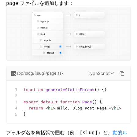
ファイルを追加します：
page
TypeScript
app/blog/[slug]/page.tsx
function
 generateStaticParams
() {}
export
 default
 function
 Page
() {
  return
 <
h1
>Hello, Blog Post Page!</
h1
>
}
フォルダ名を角括弧で囲む（例：
）と、
動的ル
[slug]