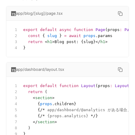
app/blog/[slug]/page.tsx
export
 default
 async
 function
 Page
(props
:
 Page
  const
 { 
slug
 } 
=
 await
 props
.params
  return
 <
h1
>Blog post: {slug}</
h1
>
}
app/dashboard/layout.tsx
export
 default
 function
 Layout
(props
:
 LayoutPr
  return
 (
    <
section
>
      {
props
.children}
      {
/*
 app/dashboard/@analytics があ
      {
/*
 {props.analytics} 
*/
}
    </
section
>
  )
}