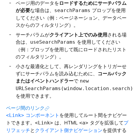
ページ用のデータを
ロードするためにサーチパラム
が必要
な場合は、
プロップを使用
searchParams
してください（例：ページネーション、データベー
スからのフィルタリング）。
サーチパラムが
クライアント上でのみ使用
される場
合は、
を使用してください
useSearchParams
（例：プロップを使用して既にロードされたリスト
のフィルタリング）。
小さな最適化として、再レンダリングをトリガーせ
ずにサーチパラムを読み込むために、
コールバック
またはイベントハンドラー
で
new
URLSearchParams(window.location.search)
を使用できます。
ページ間のリンク
コンポーネント
を使用してルート間をナビゲー
<Link>
トできます。
は、HTML
タグを拡張して
プ
<Link>
<a>
リフェッチ
と
クライアント側ナビゲーション
を提供する