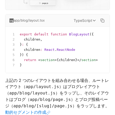
TypeScript
app/blog/layout.tsx
export
 default
 function
 BlogLayout
({
  children,
}
:
 {
  children
:
 React
.
ReactNode
}) {
  return
 <
section
>{children}</
section
>
}
上記の 2 つのレイアウトを組み合わせる場合、ルートレ
イアウト（
）はブログレイアウト
app/layout.js
（
）をラップし、そのレイアウ
app/blog/layout.js
トはブログ（
）とブログ投稿ペー
app/blog/page.js
ジ（
）をラップします。
app/blog/[slug]/page.js
動的セグメントの作成