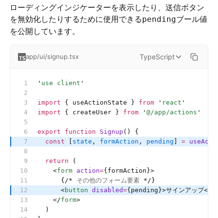
ローディングインジケーターを表示したり、送信ボタン
を無効化したりするために使用できる
ブール値
pending
を公開しています。
TypeScript
app/ui/signup.tsx
'
use client
'
import
 { useActionState } 
from
 '
react
'
import
 { createUser } 
from
 '
@/app/actions
'
export
 function
 Signup
() {
  const
 [
state
, 
formAction
, 
pending
] 
=
 useActi
  return
 (
    <
form
 action
=
{formAction}>
      {
/*
 その他のフォーム要素 
*/
}
      <
button
 disabled
=
{pending}>サインアップ</
b
    </
form
>
  )