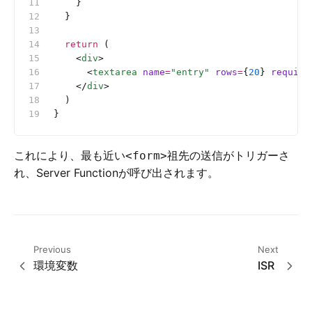
    }
  }
  return
 (
    <
div
>
      <
textarea
 name
=
"entry"
 rows
=
{
20
} 
require
    </
div
>
  )
}
これにより、最も近い
祖先の送信がトリガーさ
<form>
れ、Server Functionが呼び出されます。
Previous
Next
環境変数
ISR