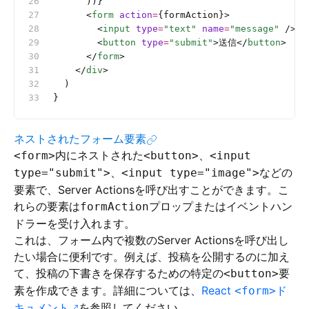
      ))}
      <
form
 action
=
{formAction}>
        <
input
 type
=
"text"
 name
=
"message"
 />
        <
button
 type
=
"submit"
>送信</
button
>
      </
form
>
    </
div
>
  )
}
ネストされたフォーム要素
内にネストされた
、
<form>
<button>
<input
、
などの
type="submit">
<input type="image">
要素で、Server Actionsを呼び出すことができます。こ
れらの要素は
プロップまたはイベントハン
formAction
ドラーを受け入れます。
これは、フォーム内で複数のServer Actionsを呼び出し
たい場合に便利です。例えば、投稿を公開するのに加え
て、投稿の下書きを保存するための特定の
要
<button>
素を作成できます。詳細については、
React
ド
<form>
キュメント
を参照してください。