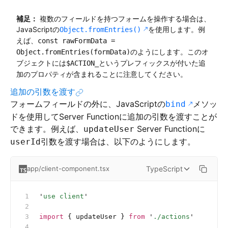
補足：
複数のフィールドを持つフォームを操作する場合は、
JavaScriptの
を使用します。例
Object.fromEntries()
えば、
const rawFormData =
のようにします。このオ
Object.fromEntries(formData)
ブジェクトには
というプレフィックスが付いた追
$ACTION_
加のプロパティが含まれることに注意してください。
追加の引数を渡す
フォームフィールドの外に、JavaScriptの
メソッ
bind
ドを使用してServer Functionに追加の引数を渡すことが
できます。例えば、
Server Functionに
updateUser
引数を渡す場合は、以下のようにします。
userId
TypeScript
app/client-component.tsx
'
use client
'
import
 { updateUser } 
from
 '
./actions
'