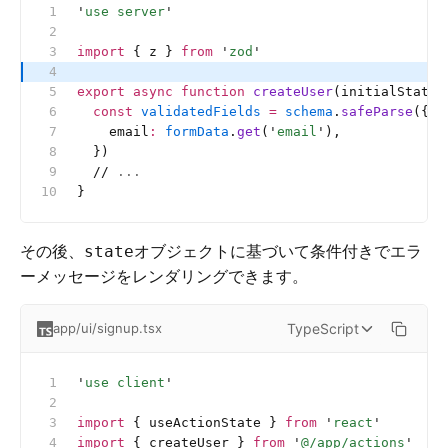
'
use server
'
import
 { z } 
from
 '
zod
'
export
 async
 function
 createUser
(initialState
:
  const
 validatedFields
 =
 schema
.
safeParse
({
    email
:
 formData
.
get
(
'
email
'
),
  })
  //
 ...
}
その後、
オブジェクトに基づいて条件付きでエラ
state
ーメッセージをレンダリングできます。
TypeScript
app/ui/signup.tsx
'
use client
'
import
 { useActionState } 
from
 '
react
'
import
 { createUser } 
from
 '
@/app/actions
'