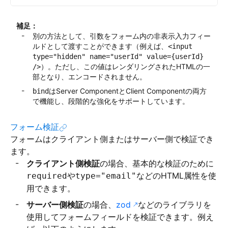
補足：
別の方法として、引数をフォーム内の非表示入力フィー
ルドとして渡すことができます（例えば、
<input
type="hidden" name="userId" value={userId}
）。ただし、この値はレンダリングされたHTMLの一
/>
部となり、エンコードされません。
はServer ComponentとClient Componentの両方
bind
で機能し、段階的な強化をサポートしています。
フォーム検証
フォームはクライアント側またはサーバー側で検証でき
ます。
クライアント側検証
の場合、基本的な検証のために
や
などのHTML属性を使
required
type="email"
用できます。
サーバー側検証
の場合、
zod
などのライブラリを
使用してフォームフィールドを検証できます。例え