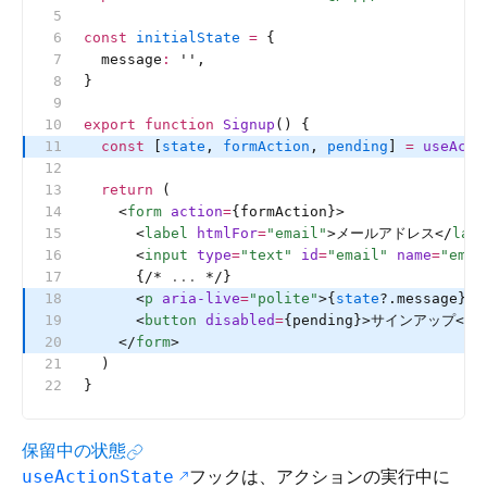
const
 initialState
 =
 {
  message
:
 ''
,
}
export
 function
 Signup
() {
  const
 [
state
, 
formAction
, 
pending
] 
=
 useActi
  return
 (
    <
form
 action
=
{formAction}>
      <
label
 htmlFor
=
"email"
>メールアドレス</
labe
      <
input
 type
=
"text"
 id
=
"email"
 name
=
"emai
      {
/*
 ... 
*/
}
      <
p
 aria-live
=
"polite"
>{
state
?.message}</
      <
button
 disabled
=
{pending}>サインアップ</
b
    </
form
>
  )
}
保留中の状態
フックは、アクションの実行中に
useActionState