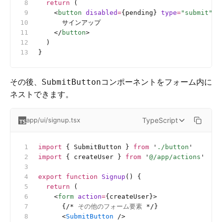
  return
 (
    <
button
 disabled
=
{pending} 
type
=
"submit"
>
      サインアップ
    </
button
>
  )
}
その後、
コンポーネントをフォーム内に
SubmitButton
ネストできます。
TypeScript
app/ui/signup.tsx
import
 { SubmitButton } 
from
 '
./button
'
import
 { createUser } 
from
 '
@/app/actions
'
export
 function
 Signup
() {
  return
 (
    <
form
 action
=
{createUser}>
      {
/*
 その他のフォーム要素 
*/
}
      <
SubmitButton
 />