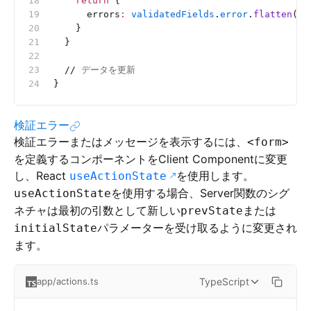
    return
 {
      errors
:
 validatedFields
.
error
.
flatten
().
    }
  }
  //
 データを更新
}
検証エラー
検証エラーまたはメッセージを表示するには、
<form>
を定義するコンポーネントをClient Componentに変更
し、React
を使用します。
useActionState
を使用する場合、Server関数のシグ
useActionState
ネチャは最初の引数として新しい
または
prevState
パラメーターを受け取るように変更され
initialState
ます。
TypeScript
app/actions.ts