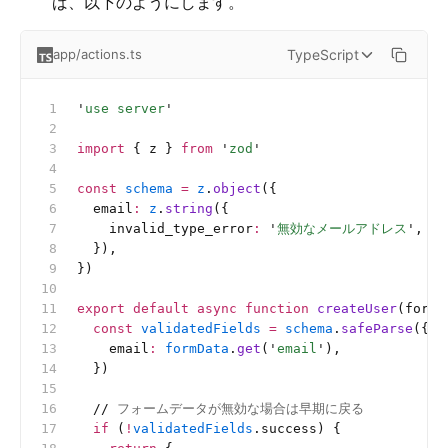
ば、以下のようにします。
TypeScript
app/actions.ts
'
use server
'
import
 { z } 
from
 '
zod
'
const
 schema
 =
 z
.
object
({
  email
:
 z
.
string
({
    invalid_type_error
:
 '
無効なメールアドレス
'
,
  }),
})
export
 default
 async
 function
 createUser
(formD
  const
 validatedFields
 =
 schema
.
safeParse
({
    email
:
 formData
.
get
(
'
email
'
),
  })
  //
 フォームデータが無効な場合は早期に戻る
  if
 (
!
validatedFields
.success) {