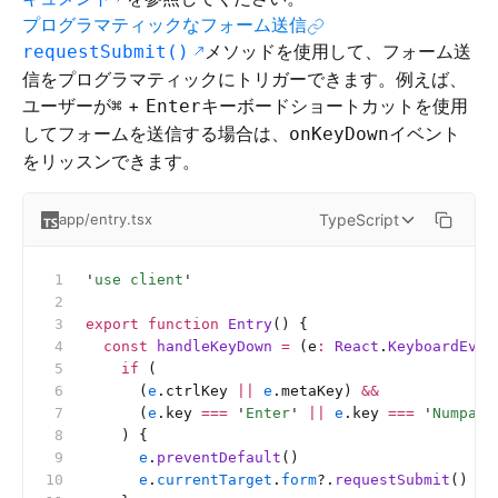
プログラマティックなフォーム送信
メソッドを使用して、フォーム送
requestSubmit()
信をプログラマティックにトリガーできます。例えば、
ユーザーが
+
キーボードショートカットを使用
⌘
Enter
してフォームを送信する場合は、
イベント
onKeyDown
をリッスンできます。
TypeScript
app/entry.tsx
'
use client
'
export
 function
 Entry
() {
  const
 handleKeyDown
 =
 (e
:
 React
.
KeyboardEven
    if
 (
      (
e
.ctrlKey 
||
 e
.metaKey) 
&&
      (
e
.key 
===
 '
Enter
'
 ||
 e
.key 
===
 '
NumpadE
    ) {
      e
.
preventDefault
()
      e
.
currentTarget
.
form
?.
requestSubmit
()