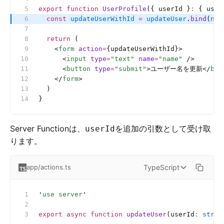
export
 function
 UserProfile
({ userId }
:
 {
 user
  const
 updateUserWithId
 =
 updateUser
.
bind
(
nul
  return
 (
    <
form
 action
=
{updateUserWithId}>
      <
input
 type
=
"text"
 name
=
"name"
 />
      <
button
 type
=
"submit"
>ユーザー名を更新</
but
    </
form
>
  )
}
Server Functionは、
を追加の引数として受け取
userId
ります。
TypeScript
app/actions.ts
'
use server
'
export
 async
 function
 updateUser
(userId
:
 strin