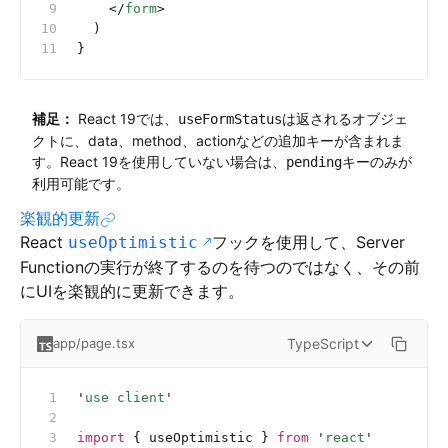
    </
form
>
  )
}
補足：
React 19では、
は返されるオブジェ
useFormStatus
クトに、data、method、actionなどの追加キーが含まれま
す。React 19を使用していない場合は、
キーのみが
pending
利用可能です。
楽観的更新
React
フックを使用して、Server
useOptimistic
Functionの実行が終了するのを待つのではなく、その前
にUIを楽観的に更新できます。
TypeScript
app/page.tsx
'
use client
'
import
 { useOptimistic } 
from
 '
react
'