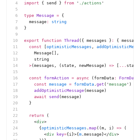
import
 { send } 
from
 '
./actions
'
type
 Message
 =
 {
  message
:
 string
}
export
 function
 Thread
({ messages }
:
 {
 message
  const
 [
optimisticMessages
, 
addOptimisticMess
    Message[],
    string
  >
(messages, (state, newMessage) 
=>
 [
...
state
  const
 formAction
 =
 async
 (formData
:
 FormData
    const
 message
 =
 formData
.
get
(
'
message
'
) 
as
    addOptimisticMessage
(message)
    await
 send
(message)
  }
  return
 (
    <
div
>
      {
optimisticMessages
.
map
((m, i) 
=>
 (
        <
div
 key
=
{i}>{
m
.message}</
div
>