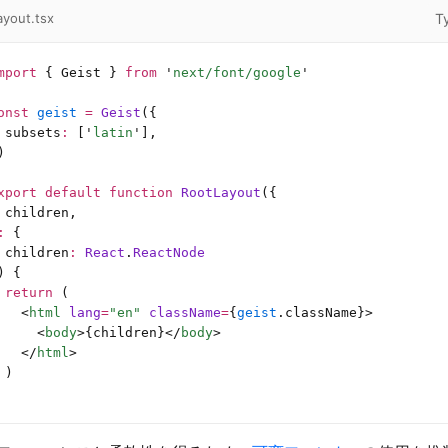
T
ayout.tsx
mport
 { Geist } 
from
 '
next/font/google
'
onst
 geist
 =
 Geist
({
 subsets
:
 [
'
latin
'
],
)
xport
 default
 function
 RootLayout
({
 children,
:
 {
 children
:
 React
.
ReactNode
) {
 return
 (
   <
html
 lang
=
"en"
 className
=
{
geist
.className}>
     <
body
>{children}</
body
>
   </
html
>
 )