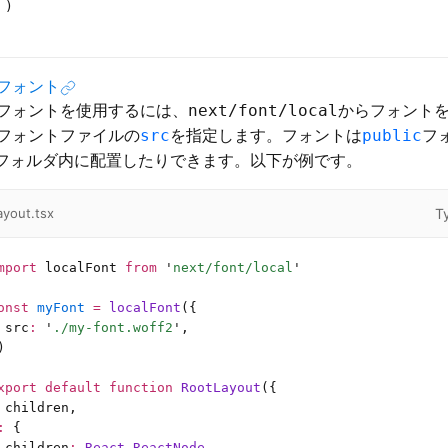
 )
フォント
フォントを使用するには、
からフォント
next/font/local
フォントファイルの
を指定します。フォントは
フ
src
public
フォルダ内に配置したりできます。以下が例です。
T
ayout.tsx
mport
 localFont 
from
 '
next/font/local
'
onst
 myFont
 =
 localFont
({
 src
:
 '
./my-font.woff2
'
,
)
xport
 default
 function
 RootLayout
({
 children,
:
 {
 children
:
 React
.
ReactNode