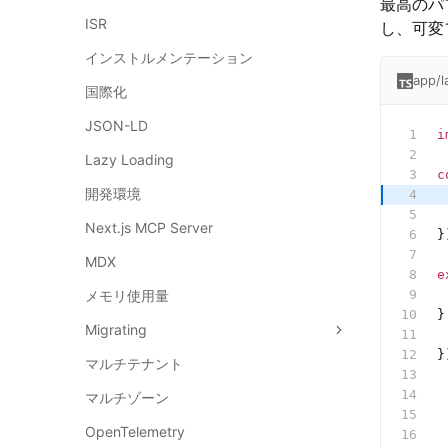
最高のパ
ISR
し、可変
インストルメンテーション
app/l
国際化
JSON-LD
i
Lazy Loading
c
開発環境
 
 
Next.js MCP Server
}
MDX
e
メモリ使用量
 
}
Migrating
 
}
マルチテナント
 
 
マルチゾーン
 
OpenTelemetry
 