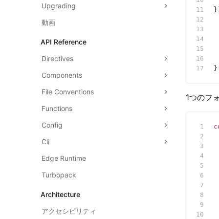
Upgrading
}
 
動画
 
 
API Reference
 
Directives
 
}
Components
File Conventions
1つのフ
Functions
Config
c
 
Cli
 
 
Edge Runtime
 
Turbopack
 
 
Architecture
 
 
アクセシビリティ
 