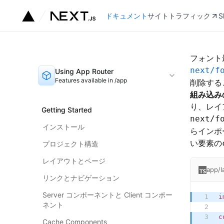
ドキュメント
サイトトラフィック
S
フォント
next/f
Using App Router
Features available in /app
削除する
組み込み
り、レイ
Getting Started
next/f
インストール
らインポ
い要素の
プロジェクト構造
レイアウトとページ
app/l
リンクとナビゲーション
Server コンポーネントと Client コンポー
i
ネント
c
Cache Components