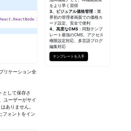
をより早く習得
3、ビジュアル価格管理
：業
界初の管理者画面での価格カ
React
.
ReactNode 
}) {
ード設定、安全で便利
4、高度なCMS
：同類テンプ
レート最強のCMS、アクセス
権限設定対応、多言語ブログ
編集対応
テンプレートを入手
テンプレートを入手
プリケーション全
ットとして保存さ
、ユーザーがサイ
とはありません。
たフォントをイン