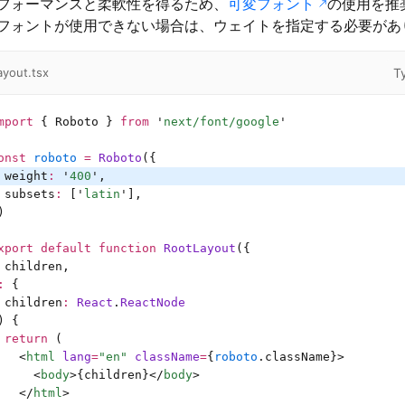
フォーマンスと柔軟性を得るため、
可変フォント
の使用を推
フォントが使用できない場合は、ウェイトを指定する必要があ
T
ayout.tsx
mport
 { Roboto } 
from
 '
next/font/google
'
onst
 roboto
 =
 Roboto
({
 weight
:
 '
400
'
,
 subsets
:
 [
'
latin
'
],
)
xport
 default
 function
 RootLayout
({
 children,
:
 {
 children
:
 React
.
ReactNode
) {
 return
 (
   <
html
 lang
=
"en"
 className
=
{
roboto
.className}>
     <
body
>{children}</
body
>
   </
html
>