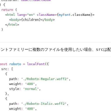
) {
 return
 (
   <
html
 lang
=
"en"
 className
=
{
myFont
.className}>
     <
body
>{children}</
body
>
   </
html
>
 )
ォントファミリーに複数のファイルを使用したい場合、
は
src
onst
 roboto
 =
 localFont
({
 src
:
 [
   {
     path
:
 '
./Roboto-Regular.woff2
'
,
     weight
:
 '
400
'
,
     style
:
 '
normal
'
,
   },
   {
     path
:
 '
./Roboto-Italic.woff2
'
,
     weight
:
 '
400
'
,