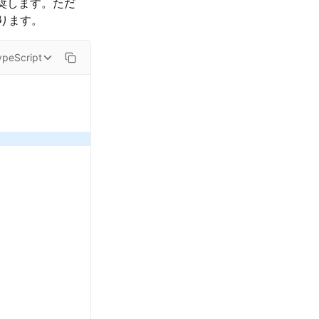
奨します。ただ
ります。
ypeScript