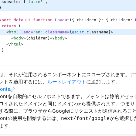
 subsets
:
 [
'
latin
'
],
)
xport
 default
 function
 Layout
({ children }
:
 {
 children
:
 
 return
 (
   <
html
 lang
=
"en"
 className
=
{
geist
.className}>
     <
body
>{children}</
body
>
   </
html
>
 )
は、それが使用されるコンポーネントにスコープされます。ア
ントを適用するには、
ルートレイアウト
に追加します。
onts
le Fontを自動的にセルフホストできます。フォントは静的アセ
ロイされたドメインと同じドメインから提供されます。つまり
する際に、ブラウザからGoogleにリクエストが送信されるこ
e Fontの使用を開始するには、
から選択し
next/font/google
ます。