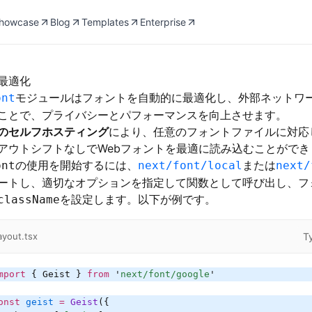
howcase
Blog
Templates
Enterprise
最適化
モジュールはフォントを自動的に最適化し、外部ネットワ
ont
ことで、プライバシーとパフォーマンスを向上させます。
のセルフホスティング
により、任意のフォントファイルに対応
アウトシフトなしでWebフォントを最適に読み込むことができ
の使用を開始するには、
または
ont
next/font/local
next/
ートし、適切なオプションを指定して関数として呼び出し、フ
を設定します。以下が例です。
className
T
ayout.tsx
mport
 { Geist } 
from
 '
next/font/google
'
onst
 geist
 =
 Geist
({