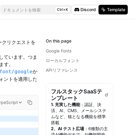
Discord
Template
ドキュメントを検索
Ctrl+K
On this page
ークリクエストを
Google Fonts
しています。つま
ローカルフォント
ます。
APIリファレンス
か
font/google
ォントを適用した
フルスタックSaaSテ
ンプレート
ypeScript
1. 充実した機能
：認証、決
済、AI、CMS、メールシステ
ムなど、核となる機能を標準
搭載
2、AI テスト広場
：6種類の主
流AI機能デモで、AI機能開発