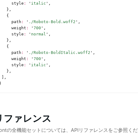
     style
:
 '
italic
'
,
   },
   {
     path
:
 '
./Roboto-Bold.woff2
'
,
     weight
:
 '
700
'
,
     style
:
 '
normal
'
,
   },
   {
     path
:
 '
./Roboto-BoldItalic.woff2
'
,
     weight
:
 '
700
'
,
     style
:
 '
italic
'
,
   },
 ],
)
Iリファレンス
js Fontの全機能セットについては、APIリファレンスをご参照く