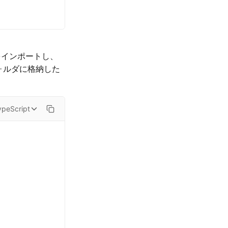
をインポートし、
ォルダに格納した
ypeScript