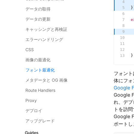
 
}
データの取得
データの更新
e
 
キャッシングと再検証
 
 
エラーハンドリング
 
CSS
 
}
画像の最適化
フォント最適化
フォント
メタデータと OG 画像
体にフォ
Google F
Route Handlers
Goog
Proxy
れ、デプ
トを訪問
デプロイ
Googl
アップグレード
ポートし
Guides