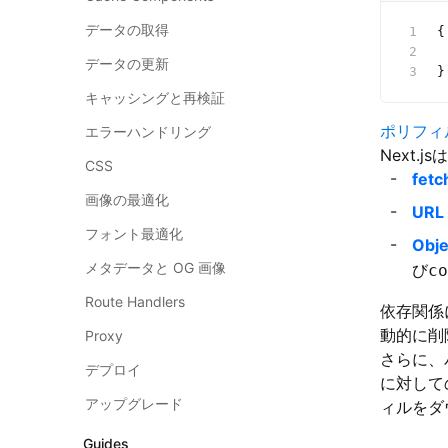
データの取得
{
 
データの更新
}
キャッシングと再検証
ポリフィ
エラーハンドリング
Next.jsは
CSS
fetc
画像の最適化
URL
フォント最適化
Obje
メタデータと OG 画像
び
co
Route Handlers
依存関係
動的に削
Proxy
さらに、
デプロイ
に対して
アップグレード
ィルをダ
Guides