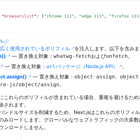
 "
browserslist
"
:
 [
"chrome 111"
, 
"edge 111"
, 
"firefox 111
ル
広く使用されているポリフィル
を注入します。以下を含みま
h()
— 置き換え対象：
および
。
whatwg-fetch
unfetch
— 置き換え対象：
パッケージ（Node.js API）
。
url
ct.assign()
— 置き換え対象：
、
object-assign
object
。
re-js/object/assign
にこれらのポリフィルが含まれている場合、重複を避けるため
除されます。
バンドルサイズを削減するため、Next.jsはこれらのポリフィ
のみロードします。グローバルなウェブトラフィックの大多数
ウンロードしません。