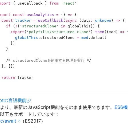
mport
 { useCallback } 
from
 '
react
'
xport
 const
 useAnalytics
 =
 () 
=>
 {
 const
 tracker
 =
 useCallback
(
async
 (data
:
 unknown
) 
=>
 {
   if
 (
!
(
'
structuredClone
'
 in
 globalThis)) {
     import
(
'
polyfills/structured-clone
'
).
then
((mod) 
=>
 
       globalThis
.structuredClone 
=
 mod
.default
     })
   }
   /*
 structuredCloneを使用する処理を実行 
*/
 }, [])
 return
 tracker
riptの言語機能
jsにより、最新のJavaScript機能をそのまま使用できます。
ES6
jsは以下もサポートしています：
c/await
（ES2017）