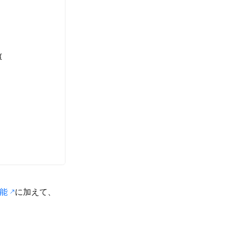
{
機能
に加えて、