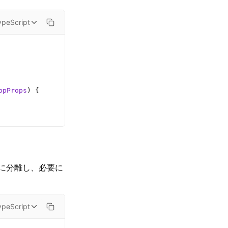
ypeScript
ppProps
) {
に分離し、必要に
ypeScript