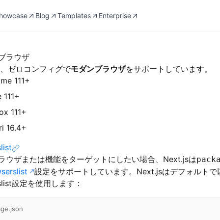
howcase
Blog
Templates
Enterprise
ブラウザ
jsは、ゼロコンフィグで
モダンブラウザ
をサポートしています。
me 111+
 111+
fox 111+
ri 16.4+
list
ラウザまたは機能をターゲットにしたい場合、Next.jsは
pack
serslist
設定をサポートしています。Next.jsはデフォルトで
rslist設定を使用します：
ge.json