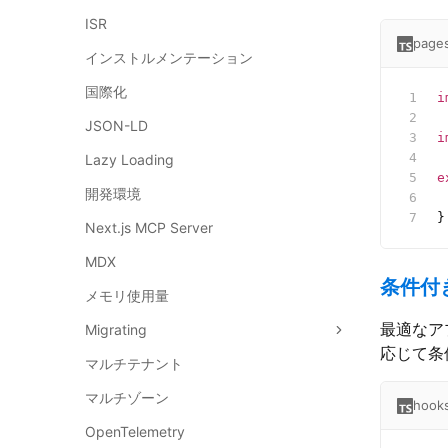
ISR
pages
インストルメンテーション
国際化
i
JSON-LD
i
Lazy Loading
e
開発環境
 
}
Next.js MCP Server
MDX
条件付
メモリ使用量
最適なア
Migrating
応じて条
マルチテナント
マルチゾーン
hooks
OpenTelemetry