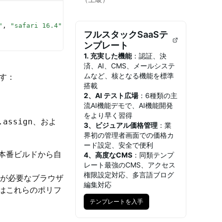
"
, 
"safari 16.4"
]
フルスタックSaaSテ
ンプレート
1. 充実した機能
：認証、決
済、AI、CMS、メールシステ
ムなど、核となる機能を標準
す：
搭載
2、AI テスト広場
：6種類の主
流AI機能デモで、AI機能開発
をより早く習得
、およ
.assign
3、ビジュアル価格管理
：業
界初の管理者画面での価格カ
ード設定、安全で便利
本番ビルドから自
4、高度なCMS
：同類テンプ
レート最強のCMS、アクセス
権限設定対応、多言語ブログ
ルが必要なブラウザ
編集対応
はこれらのポリフ
テンプレートを入手
テンプレートを入手