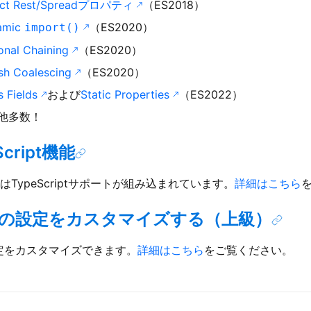
ect Rest/Spreadプロパティ
（ES2018）
amic
（ES2020）
import()
onal Chaining
（ES2020）
ish Coalescing
（ES2020）
s Fields
および
Static Properties
（ES2022）
他多数！
Script機能
jsにはTypeScriptサポートが組み込まれています。
詳細はこちら
elの設定をカスタマイズする（上級）
l設定をカスタマイズできます。
詳細はこちら
をご覧ください。