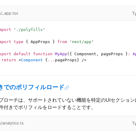
T
/_app.tsx
mport
 '
./polyfills
'
mport
 type
 { AppProps } 
from
 '
next/app
'
xport
 default
 function
 MyApp
({ Component, pageProps }
:
 A
 return
 <
Component
 {
...
pageProps} />
きでのポリフィルロード
プローチは、サポートされていない機能を特定のUIセクション
件付きでポリフィルをロードすることです。
T
/analytics.ts