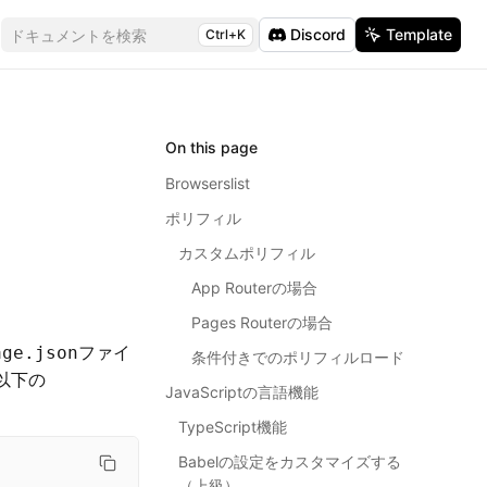
Discord
Template
ドキュメントを検索
Ctrl+K
On this page
Browserslist
ポリフィル
カスタムポリフィル
App Routerの場合
Pages Routerの場合
ファイ
age.json
条件付きでのポリフィルロード
以下の
JavaScriptの言語機能
TypeScript機能
Babelの設定をカスタマイズする
（上級）