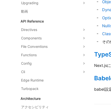
Obj
Upgrading
Dyn
動画
Opti
API Reference
Null
Directives
Clas
Components
その
File Conventions
Type
Functions
Config
Next.
Cli
Bab
Edge Runtime
Turbopack
babe
Architecture
アクセシビリティ