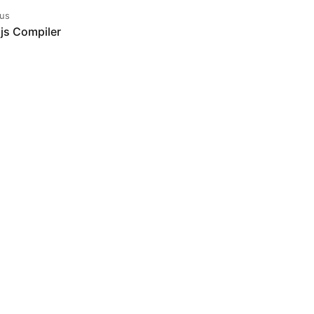
ous
js Compiler