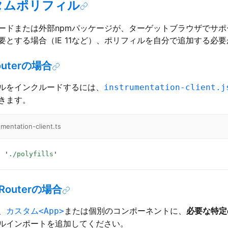
タムポリフィル
ードまたは外部npmパッケージが、ターゲットブラウザでサポ
要とする場合（IE 11など）、ポリフィルを自分で追加する必
outerの場合
ルをインクルードするには、
instrumentation-client.j
きます。
umentation-client.ts
t
 '
./polyfills
'
 Routerの場合
、
カスタム
または個別のコンポーネントに、
必要な特定
<App>
ルインポートを追加してください。