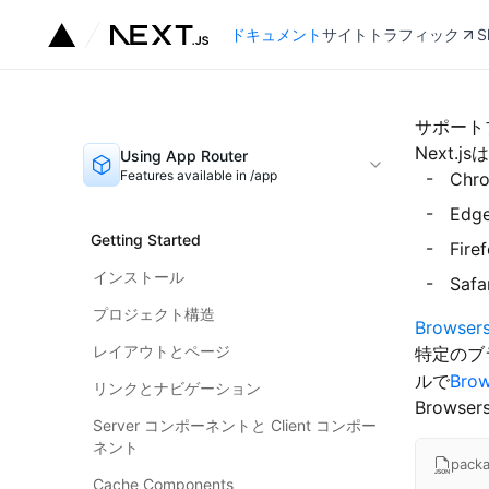
ドキュメント
サイトトラフィック
S
サポート
Next.
Using App Router
Features available in /app
Chro
Edge
Getting Started
Fire
インストール
Safa
プロジェクト構造
Browsers
レイアウトとページ
特定のブ
ルで
Brow
リンクとナビゲーション
Browse
Server コンポーネントと Client コンポー
ネント
packa
Cache Components