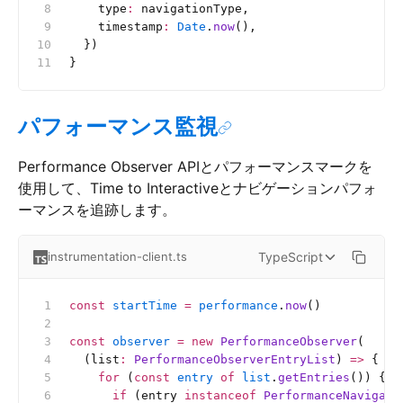
    type
:
 navigationType,
    timestamp
:
 Date
.
now
(),
  })
}
パフォーマンス監視
Performance Observer APIとパフォーマンスマークを
使用して、Time to Interactiveとナビゲーションパフォ
ーマンスを追跡します。
TypeScript
instrumentation-client.ts
const
 startTime
 =
 performance
.
now
()
const
 observer
 =
 new
 PerformanceObserver
(
  (list
:
 PerformanceObserverEntryList
) 
=>
 {
    for
 (
const
 entry
 of
 list
.
getEntries
()) {
      if
 (entry 
instanceof
 PerformanceNavigati