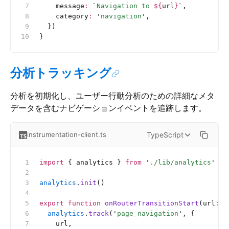
    message
:
 `
Navigation to 
${
url
}
`
,
    category
:
 '
navigation
'
,
  })
}
分析トラッキング
分析を初期化し、ユーザー行動分析のための詳細なメタ
データを含むナビゲーションイベントを追跡します。
TypeScript
instrumentation-client.ts
import
 { analytics } 
from
 '
./lib/analytics
'
analytics
.
init
()
export
 function
 onRouterTransitionStart
(url
:
 s
  analytics
.
track
(
'
page_navigation
'
, {
    url,