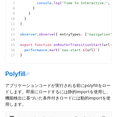
        console
.
log
(
'
Time to Interactive:
'
, 
en
      }
    }
  }
)
observer
.
observe
({ entryTypes
:
 [
'
navigation
'
] 
export
 function
 onRouterTransitionStart
(url
:
 s
  performance
.
mark
(
`
nav-start-
${
url
}
`
)
}
Polyfill
アプリケーションコードが実行される前にpolyfillをロー
ドします。即座にロードするには静的importを使用し、
機能検出に基づいた条件付きロードには動的importを使
用します。