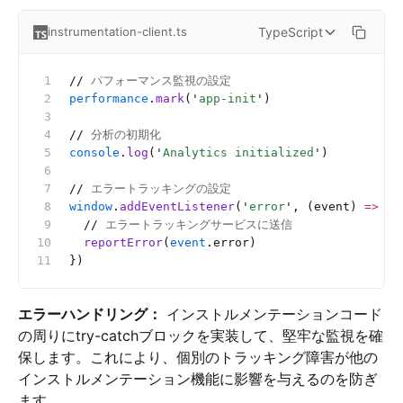
TypeScript
instrumentation-client.ts
//
 パフォーマンス監視の設定
performance
.
mark
(
'
app-init
'
)
//
 分析の初期化
console
.
log
(
'
Analytics initialized
'
)
//
 エラートラッキングの設定
window
.
addEventListener
(
'
error
'
, (event) 
=>
 {
  //
 エラートラッキングサービスに送信
  reportError
(
event
.error)
})
エラーハンドリング：
インストルメンテーションコード
の周りにtry-catchブロックを実装して、堅牢な監視を確
保します。これにより、個別のトラッキング障害が他の
インストルメンテーション機能に影響を与えるのを防ぎ
ます。