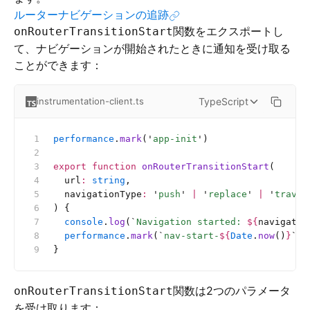
ルーターナビゲーションの追跡
関数をエクスポートし
onRouterTransitionStart
て、ナビゲーションが開始されたときに通知を受け取る
ことができます：
TypeScript
instrumentation-client.ts
performance
.
mark
(
'
app-init
'
)
export
 function
 onRouterTransitionStart
(
  url
:
 string
,
  navigationType
:
 '
push
'
 |
 '
replace
'
 |
 '
traver
) {
  console
.
log
(
`
Navigation started: 
${
navigatio
  performance
.
mark
(
`
nav-start-
${
Date
.
now
()
}
`
)
}
関数は2つのパラメータ
onRouterTransitionStart
を受け取ります：