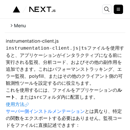
Menu
instrumentation-client.js
ファイルを使用す
instrumentation-client.js|ts
ると、アプリケーションがインタラクティブになる前に
実行される監視、分析コード、およびその他の副作用を
追加できます。これはパフォーマンストラッキング、エ
ラー監視、polyfill、またはその他のクライアント側の可
観測性ツールを設定するのに役立ちます。
これを使用するには、ファイルをアプリケーションの
ル
ート
、または
フォルダ内に配置します。
src
使用方法
サーバー側インストルメンテーション
とは異なり、特定
の関数をエクスポートする必要はありません。監視コー
ドをファイルに直接記述できます：