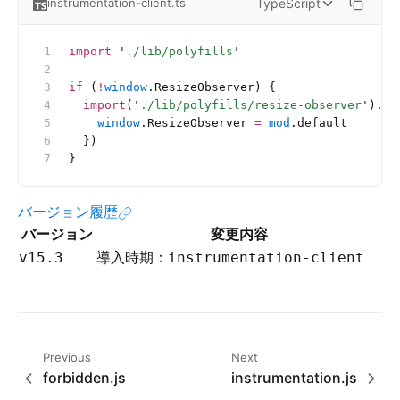
TypeScript
instrumentation-client.ts
import
 '
./lib/polyfills
'
if
 (
!
window
.ResizeObserver) {
  import
(
'
./lib/polyfills/resize-observer
'
).
th
    window
.ResizeObserver 
=
 mod
.default
  })
}
バージョン履歴
バージョン
変更内容
導入時期：
v15.3
instrumentation-client
Previous
Next
forbidden.js
instrumentation.js