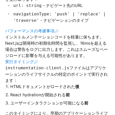
- ナビゲート先のURL
url: string
navigationType: 'push' | 'replace' |
- ナビゲーションのタイプ
'traverse'
パフォーマンスの考慮事項
インストルメンテーションコードを軽量に保ちます。
Next.jsは開発時の初期化時間を監視し、16msを超える
場合は警告をログに出力します。これはスムーズなペー
ジロードに影響を与える可能性があります。
実行タイミング
ファイルはアプリケ
instrumentation-client.js
ーションのライフサイクルの特定のポイントで実行され
ます：
HTMLドキュメントがロードされた
後
React hydrationが開始される
前
ユーザーインタラクションが可能になる
前
このタイミングにより、早期のアプリケーションライフ