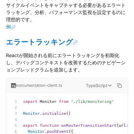
サイクルイベントをキャプチャする必要があるエラート
ラッキング、分析、パフォーマンス監視を設定するのに
理想的です。
例
エラートラッキング
Reactが開始される前にエラートラッキングを初期化
し、デバッグコンテキストを改善するためのナビゲーシ
ョンブレッドクラムを追加します。
TypeScript
instrumentation-client.ts
import
 Monitor 
from
 '
./lib/monitoring
'
Monitor
.
initialize
()
export
 function
 onRouterTransitionStart
(url
:
 s
  Monitor
.
pushEvent
({