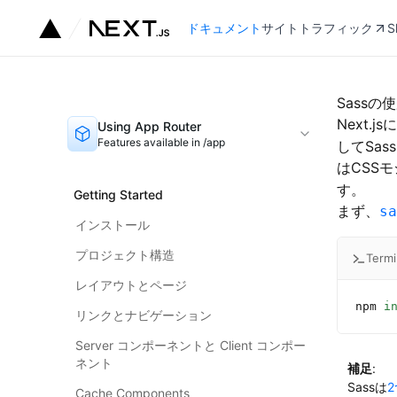
ドキュメント
サイトトラフィック
S
Sassの
Next
Using App Router
Features available in /app
してSa
はCSS
す。
Getting Started
まず、
sa
インストール
プロジェクト構造
Termi
レイアウトとページ
npm
 i
リンクとナビゲーション
Server コンポーネントと Client コンポー
ネント
補足
:
Sassは
Cache Components