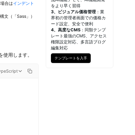
場合は
インデント
をより早く習得
3、ビジュアル価格管理
：業
文（「Sass」）
界初の管理者画面での価格カ
ード設定、安全で便利
4、高度なCMS
：同類テンプ
レート最強のCMS、アクセス
権限設定対応、多言語ブログ
編集対応
を使用します。
テンプレートを入手
テンプレートを入手
ypeScript