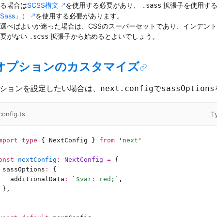
る場合は
SCSS構文
を使用する必要があり、
拡張子を使用する
.sass
Sass」）
を使用する必要があります。
選べばよいか迷った場合は、CSSのスーパーセットであり、インデント構
必要がない
拡張子から始めるとよいでしょう。
.scss
sオプションのカスタマイズ
オプションを設定したい場合は、
で
next.config
sassOptions
T
config.ts
mport
 type
 { NextConfig } 
from
 '
next
'
onst
 nextConfig
:
 NextConfig 
=
 {
 sassOptions
:
 {
   additionalData
:
 `
$var: red;
`
,
 },