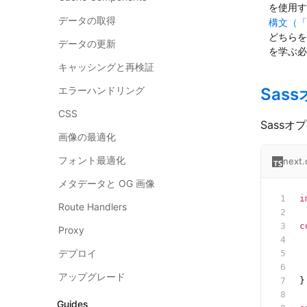
を使用す
データの取得
構文（「
どちらを
データの更新
を学ぶ
キャッシングと再検証
エラーハンドリング
Sas
CSS
Sass
画像の最適化
フォント最適化
next.
メタデータと OG 画像
i
Route Handlers
c
Proxy
 
デプロイ
 
 
アップグレード
}
Guides