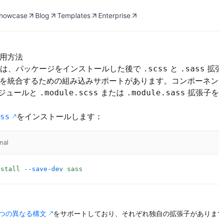
howcase
Blog
Templates
Enterprise
使用方法
.jsには、パッケージをインストールした後で
と
拡
.scss
.sass
ssを統合するための組み込みサポートがあります。コンポーネント
モジュールと
または
拡張子を
.module.scss
.module.sass
をインストールします：
ss
nal
nstall
 --save-dev
 sass
2つの異なる構文
をサポートしており、それぞれ独自の拡張子があり