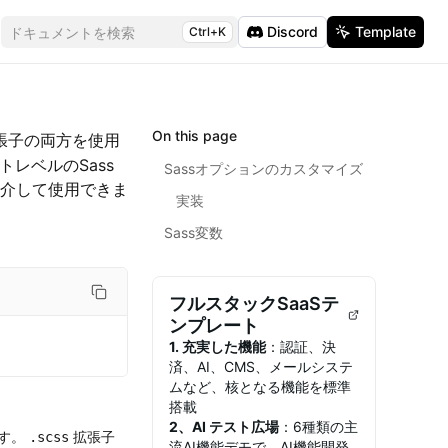
Discord
Template
ドキュメントを検索
Ctrl+K
On this page
張子の両方を使用
レベルのSass
Sassオプションのカスタマイズ
介して使用できま
実装
Sass変数
フルスタックSaaSテ
ンプレート
1. 充実した機能
：認証、決
済、AI、CMS、メールシステ
ムなど、核となる機能を標準
搭載
2、AI テスト広場
：6種類の主
ます。
拡張子
.scss
流AI機能デモで、AI機能開発