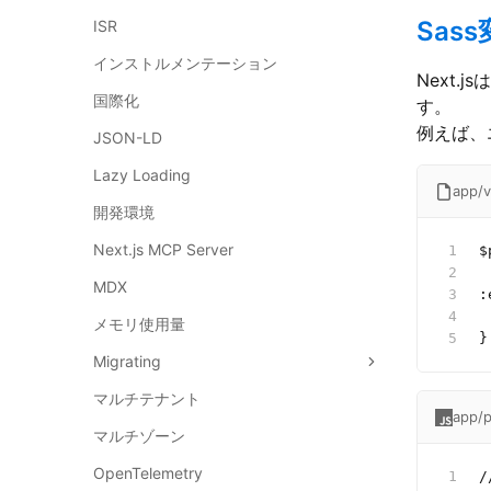
Sas
ISR
インストルメンテーション
Next
国際化
す。
例えば、
JSON-LD
Lazy Loading
app/v
開発環境
Next.js MCP Server
$
MDX
:
 
メモリ使用量
}
Migrating
マルチテナント
app/p
マルチゾーン
OpenTelemetry
/