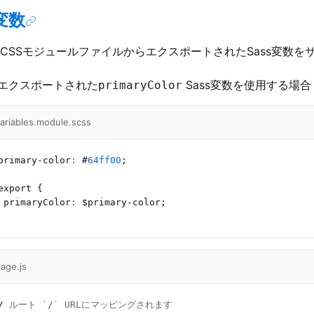
s変数
.jsはCSSモジュールファイルからエクスポートされたSass変数
エクスポートされた
Sass変数を使用する場合
primaryColor
ariables.module.scss
primary-color
:
 #
64ff00
;
export {
 primaryColor
:
 $primary-color;
age.js
/
 ルート `/` URLにマッピングされます