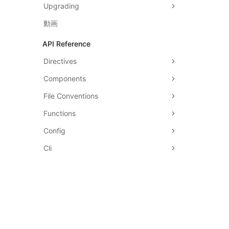
Upgrading
動画
API Reference
Directives
Components
File Conventions
Functions
Config
Cli
Edge Runtime
Turbopack
Architecture
アクセシビリティ