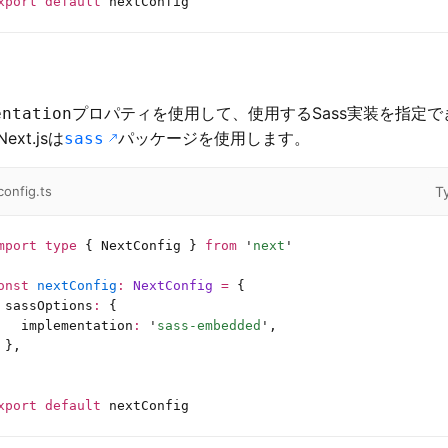
xport
 default
 nextConfig
プロパティを使用して、使用するSass実装を指定
entation
xt.jsは
パッケージを使用します。
sass
T
config.ts
mport
 type
 { NextConfig } 
from
 '
next
'
onst
 nextConfig
:
 NextConfig 
=
 {
 sassOptions
:
 {
   implementation
:
 '
sass-embedded
'
,
 },
xport
 default
 nextConfig