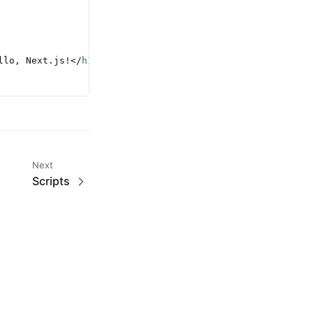
llo, Next.js!</
h1
>
Next
Scripts