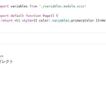
mport
 variables 
from
 '
./variables.module.scss
'
xport
 default
 function
 Page
() {
 return
 <
h1
 style
=
{{ color
:
 variables
.primaryColor }}>He
ous
イレクト