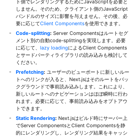
ト側でレンダリングするためにJavaScriptを必要と
しません。そのため、クライアント側のJavaScript
バンドルのサイズに影響を与えません。その後、必
要に応じて
Client Components
を使用できます。
Code-splitting
:
Server Componentsはルートセグ
メント別の自動code-splittingを実現します。必要
に応じて、
lazy loading
によるClient Components
とサードパーティライブラリの読み込みも検討して
ください。
Prefetching
:
ユーザーのビューポートに新しいルー
トへのリンクが入ると、Next.jsはそのルートをバッ
クグラウンドで事前読み込みします。これにより、
新しいルートへのナビゲーションはほぼ瞬時に行わ
れます。必要に応じて、事前読み込みをオプトアウ
トできます。
Static Rendering
:
Next.jsはビルド時にサーバー上
でServer ComponentsとClient Componentsを静
的にレンダリングし、レンダリング結果をキャッシ