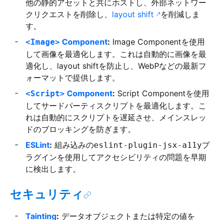
他の静的アセットと共にホストし、外部ネットワー
クリクエストを削除し、
layout shift
を削減しま
す。
Component
:
Image Componentを使用
<Image>
して画像を最適化します。これは自動的に画像を最
適化し、layout shiftを防止し、WebPなどの最新フ
ォーマットで提供します。
Component
:
Script Componentを使用
<Script>
してサードパーティスクリプトを最適化します。こ
れは自動的にスクリプトを遅延させ、メインスレッ
ドのブロッキングを防ぎます。
ESLint
:
組み込みの
プ
eslint-plugin-jsx-a11y
ラグインを使用してアクセシビリティの問題を早期
に検出します。
セキュリティ
Tainting
:
データオブジェクトまたは特定の値を