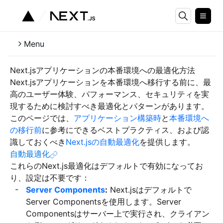
Menu
Next.jsアプリケーションの本番環境への最適化方法
Next.jsアプリケーションを本番環境へ移行する前に、最
高のユーザー体験、パフォーマンス、セキュリティを実
現するために検討すべき最適化とパターンがあります。
このページでは、
アプリケーション構築時
と
本番環境へ
の移行前
に参考にできるベストプラクティス、および認
識しておくべき
Next.jsの自動最適化
を提供します。
自動最適化
これらのNext.js最適化はデフォルトで有効になってお
り、設定は不要です：
Server Components
:
Next.jsはデフォルトで
Server Componentsを使用します。Server
Componentsはサーバー上で実行され、クライアン