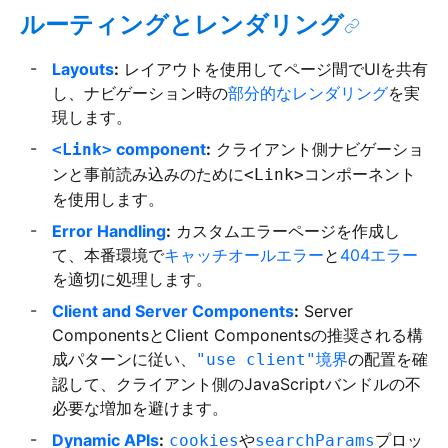
ルーティングとレンダリング
Layouts
:
レイアウトを使用してページ間でUIを共有
し、ナビゲーション時の
部分的なレンダリング
を実
現します。
component
:
クライアント側ナビゲーショ
<Link>
ンと事前読み込みのために
コンポーネント
<Link>
を使用します。
Error Handling
:
カスタムエラーページを作成し
て、本番環境で
キャッチオールエラー
と
404エラー
を適切に処理します。
Client and Server Components
:
Server
ComponentsとClient Componentsの推奨される構
成パターンに従い、
境界
の配置を確
"use client"
認して、クライアント側のJavaScriptバンドルの不
必要な増加を避けます。
Dynamic APIs
:
や
プロッ
cookies
searchParams