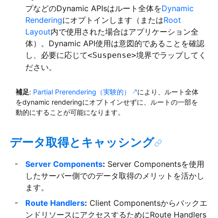
プなどのDynamic APIsはルート全体を
Dynamic
Rendering
にオプトインします（または
Root
Layout
内で使用された場合はアプリケーション全
体）。Dynamic API使用は意図的であることを確認
し、必要に応じて
境界でラップしてく
<Suspense>
ださい。
補足
:
Partial Prerendering（実験的）
により、ルート全体
をdynamic renderingにオプトインせずに、ルートの一部を
動的にすることが可能になります。
データ取得とキャッシング
Server Components
:
Server Componentsを使用
したサーバー側でのデータ取得のメリットを活かし
ます。
Route Handlers
:
Client Componentsからバックエ
ンドリソースにアクセスするためにRoute Handlers