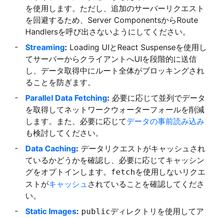
を使用します。ただし、追加のサーバーリクエスト
を回避するため、Server ComponentsからRoute
Handlersを呼び出さないようにしてください。
Streaming
:
Loading UIとReact Suspenseを使用し
てサーバーからクライアントへUIを段階的に送信
し、データ取得中にルート全体がブロッキングされ
ることを防ぎます。
Parallel Data Fetching
:
必要に応じて並列でデータ
を取得してネットワークウォーターフォールを削減
します。また、必要に応じて
データの事前読み込み
も検討してください。
Data Caching
:
データリクエストがキャッシュされ
ているかどうかを確認し、必要に応じてキャッシン
グをオプトインします。
を使用しないリクエ
fetch
ストが
キャッシュ
されていることを確認してくださ
い。
Static Images
:
ディレクトリを使用してア
public