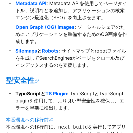
Metadata API
:
Metadata APIを使用してページタイ
トル、説明などを追加し、アプリケーションの検索
エンジン最適化（SEO）を向上させます。
Open Graph (OG) images
:
ソーシャルシェアのた
めにアプリケーションを準備するためのOG画像を作
成します。
Sitemaps
と
Robots
:
サイトマップとrobotファイル
を生成してSearchEnginesがページをクロール及び
インデックスするのを支援します。
型安全性
TypeScriptと
TS Plugin
:
TypeScriptとTypeScript
pluginを使用して、より良い型安全性を確保し、エ
ラーを早期に検出します。
本番環境への移行前
本番環境への移行前に、
を実行してアプリ
next build