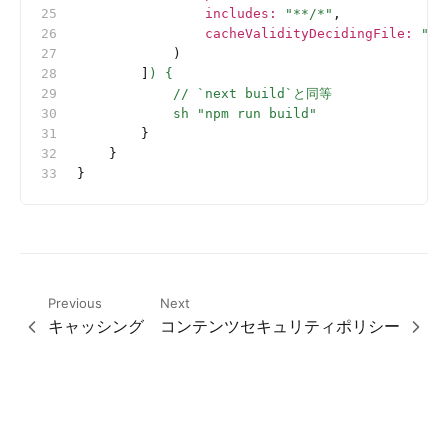
                includes
:
 "**/*"
,
                cacheValidityDecidingFile
:
 "ne
            )
        ]
) {
            // `next build`と同等
            sh "npm run build"
        }
    }
}
Previous
Next
キャッシング
コンテンツセキュリティポリシー