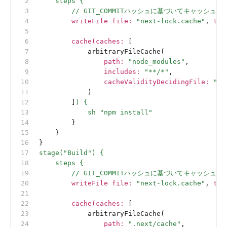
    steps {
        // GIT_COMMITハッシュに基づいてキャッ
        writeFile file
:
 "next-lock.cache"
, 
tex
        cache(caches
:
 [
            arbitraryFileCache(
                path
:
 "node_modules"
,
                includes
:
 "**/*"
,
                cacheValidityDecidingFile
:
 "pa
            )
        ]
) {
            sh "npm install"
        }
    }
}
stage("Build") {
    steps {
        // GIT_COMMITハッシュに基づいてキャッ
        writeFile file
:
 "next-lock.cache"
, 
tex
        cache(caches
:
 [
            arbitraryFileCache(
                path
:
 ".next/cache"
,