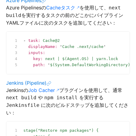
Azure Pipelines
Azure Pipelinesの
Cacheタスク
を使用して、
next
を実行するタスクの前のどこかにパイプライン
build
YAMLファイルに次のタスクを追加してください：
- 
task
:
 Cache@2
  displayName
:
 '
Cache .next/cache
'
  inputs
:
    key
:
 next | $(Agent.OS) | yarn.lock
    path
:
 '
$(System.DefaultWorkingDirectory)/.
Jenkins (Pipeline)
Jenkinsの
Job Cacher
プラグインを使用して、通常
や
を実行する
next build
npm install
に次のビルドステップを追加してくださ
Jenkinsfile
い：
stage("Restore npm packages") {