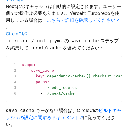
Next.jsのキャッシュは自動的に設定されます。ユーザー
側での操作は必要ありません。VercelでTurborepoを使
用している場合は、
こちらで詳細を確認してください
。
CircleCI
の
ステップ
.circleci/config.yml
save_cache
を編集して
を含めてください：
.next/cache
steps
:
  - 
save_cache
:
      key
:
 dependency-cache-{{ checksum "yarn.
      paths
:
        - 
./node_modules
        - 
./.next/cache
キーがない場合は、CircleCIの
ビルドキャ
save_cache
ッシュの設定に関するドキュメント
に従ってくださ
い。