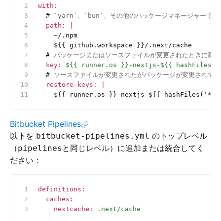
with
:
  #
 `yarn`、`bun`、その他のパッケージマネージャーでのキャッシュ
  path
:
 |
    ~/.npm
    ${{ github.workspace }}/.next/cache
  #
 パッケージまたはソースファイルが変更されたときに新
  key
:
 ${{ runner.os }}-nextjs-${{ hashFiles('
  #
 ソースファイルが変更されたがパッケージが変更されて
  restore-keys
:
 |
    ${{ runner.os }}-nextjs-${{ hashFiles('**/
Bitbucket Pipelines
以下を
のトップレベル
bitbucket-pipelines.yml
（
と同じレベル）に追加または統合してく
pipelines
ださい：
definitions
:
  caches
:
    nextcache
:
 .next/cache