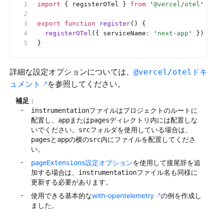
import
 { registerOTel } 
from
 '
@vercel/otel
'
export
 function
 register
() {
  registerOTel
({ serviceName
:
 '
next-app
'
 })
}
詳細な設定オプションについては、
ドキ
@vercel/otel
ュメント
を参照してください。
補足
：
ファイルはプロジェクトのルートに
instrumentation
配置し、
または
ディレクトリ内には配置しな
app
pages
いでください。
フォルダを使用している場合は、
src
と
の横の
内にファイルを配置してくださ
pages
app
src
い。
設定オプション
を使用して接尾辞を追
pageExtensions
加する場合は、
ファイル名も同様に
instrumentation
更新する必要があります。
使用できる基本的な
with-opentelemetry
の例を作成し
ました。