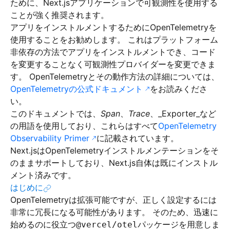
ために、Next.jsアプリケーションで可観測性を使用する
ことが強く推奨されます。
アプリをインストルメントするためにOpenTelemetryを
使用することをお勧めします。 これはプラットフォーム
非依存の方法でアプリをインストルメントでき、コード
を変更することなく可観測性プロバイダーを変更できま
す。 OpenTelemetryとその動作方法の詳細については、
OpenTelemetryの公式ドキュメント
をお読みくださ
い。
このドキュメントでは、
Span
、
Trace
、_Exporter_など
の用語を使用しており、これらはすべて
OpenTelemetry
Observability Primer
に記載されています。
Next.jsはOpenTelemetryインストルメンテーションをそ
のままサポートしており、Next.js自体は既にインストル
メント済みです。
はじめに
OpenTelemetryは拡張可能ですが、正しく設定するには
非常に冗長になる可能性があります。 そのため、迅速に
始めるのに役立つ
パッケージを用意しま
@vercel/otel