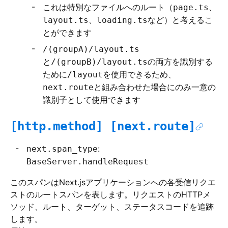
これは特別なファイルへのルート（
、
page.ts
、
など）と考えるこ
layout.ts
loading.ts
とができます
/(groupA)/layout.ts
と
の両方を識別する
/(groupB)/layout.ts
ために
を使用できるため、
/layout
と組み合わせた場合にのみ一意の
next.route
識別子として使用できます
[http.method] [next.route]
:
next.span_type
BaseServer.handleRequest
このスパンはNext.jsアプリケーションへの各受信リクエ
ストのルートスパンを表します。リクエストのHTTPメ
ソッド、ルート、ターゲット、ステータスコードを追跡
します。