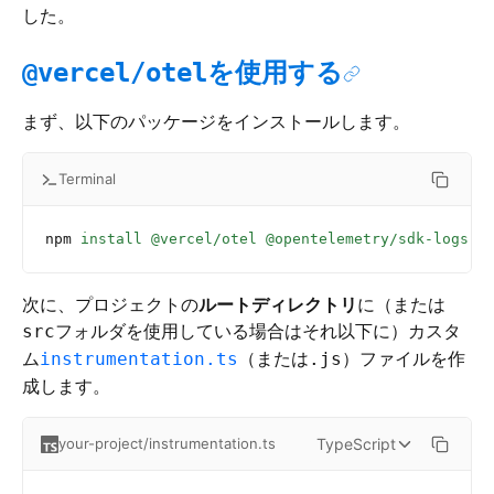
した。
を使用する
@vercel/otel
まず、以下のパッケージをインストールします。
Terminal
npm
 install
 @vercel/otel
 @opentelemetry/sdk-logs
 @
次に、プロジェクトの
ルートディレクトリ
に（または
フォルダを使用している場合はそれ以下に）カスタ
src
ム
（または
）ファイルを作
instrumentation.ts
.js
成します。
TypeScript
your-project/instrumentation.ts