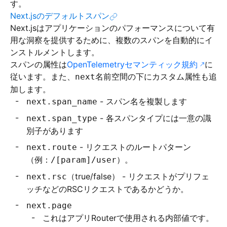
す。
Next.jsのデフォルトスパン
Next.jsはアプリケーションのパフォーマンスについて有
用な洞察を提供するために、複数のスパンを自動的にイ
ンストルメントします。
スパンの属性は
OpenTelemetryセマンティック規約
に
従います。また、
名前空間の下にカスタム属性も追
next
加します。
- スパン名を複製します
next.span_name
- 各スパンタイプには一意の識
next.span_type
別子があります
- リクエストのルートパターン
next.route
（例：
）。
/[param]/user
（true/false） - リクエストがプリフェ
next.rsc
ッチなどのRSCリクエストであるかどうか。
next.page
これはアプリRouterで使用される内部値です。