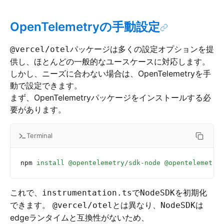
OpenTelemetryの手動設定
パッケージは多くの設定オプションを提
@vercel/otel
供し、ほとんどの一般的なユースケースに対応します。
しかし、ニーズに合わない場合は、OpenTelemetryを手
動で設定できます。
まず、OpenTelemetryパッケージをインストールする必
要があります。
Terminal
npm
 install
 @opentelemetry/sdk-node
 @opentelemetry
これで、
で
を初期化
instrumentation.ts
NodeSDK
できます。
とは異なり、
は
@vercel/otel
NodeSDK
edgeランタイムと互換性がないため、