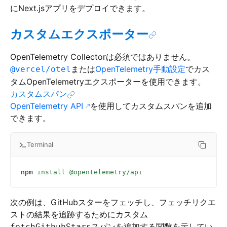
にNext.jsアプリをデプロイできます。
カスタムエクスポーター
OpenTelemetry Collectorは必須ではありません。
または
OpenTelemetry手動設定
でカス
@vercel/otel
タムOpenTelemetryエクスポーターを使用できます。
カスタムスパン
OpenTelemetry API
を使用してカスタムスパンを追加
できます。
Terminal
npm
 install
 @opentelemetry/api
次の例は、GitHubスターをフェッチし、フェッチリクエ
ストの結果を追跡するためにカスタム
スパンを追加する関数を示してい
fetchGithubStars