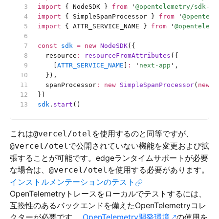
import
 { NodeSDK } 
from
 '
@opentelemetry/sdk-no
import
 { SimpleSpanProcessor } 
from
 '
@opentele
import
 { ATTR_SERVICE_NAME } 
from
 '
@openteleme
const
 sdk
 =
 new
 NodeSDK
({
  resource
:
 resourceFromAttributes
({
    [
ATTR_SERVICE_NAME
]
:
 '
next-app
'
,
  }),
  spanProcessor
:
 new
 SimpleSpanProcessor
(
new
 O
})
sdk
.
start
()
これは
を使用するのと同等ですが、
@vercel/otel
で公開されていない機能を変更および拡
@vercel/otel
張することが可能です。edgeランタイムサポートが必要
な場合は、
を使用する必要があります。
@vercel/otel
インストルメンテーションのテスト
OpenTelemetryトレースをローカルでテストするには、
互換性のあるバックエンドを備えたOpenTelemetryコレ
クターが必要です。
OpenTelemetry開発環境
の使用を