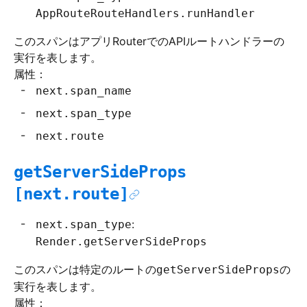
AppRouteRouteHandlers.runHandler
このスパンはアプリRouterでのAPIルートハンドラーの
実行を表します。
属性：
next.span_name
next.span_type
next.route
getServerSideProps
[next.route]
:
next.span_type
Render.getServerSideProps
このスパンは特定のルートの
の
getServerSideProps
実行を表します。
属性：