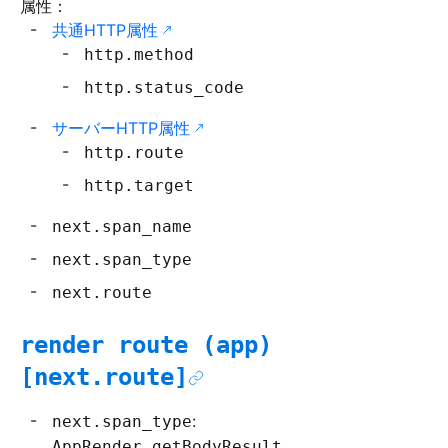
属性：
共通HTTP属性
http.method
http.status_code
サーバーHTTP属性
http.route
http.target
next.span_name
next.span_type
next.route
render route (app)
[next.route]
:
next.span_type
AppRender.getBodyResult