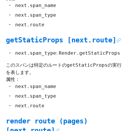
next.span_name
next.span_type
next.route
getStaticProps [next.route]
:
next.span_type
Render.getStaticProps
このスパンは特定のルートの
の実行
getStaticProps
を表します。
属性：
next.span_name
next.span_type
next.route
render route (pages)
[next.route]