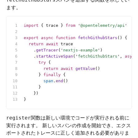
ます。
import
 { trace } 
from
 '
@opentelemetry/api
'
export
 async
 function
 fetchGithubStars
() {
  return
 await
 trace
    .
getTracer
(
'
nextjs-example
'
)
    .
startActiveSpan
(
'
fetchGithubStars
'
, 
async
      try
 {
        return
 await
 getValue
()
      } 
finally
 {
        span
.
end
()
      }
    })
}
関数は新しい環境でコードが実行される前に
register
実行されます。 新しいスパンの作成を開始でき、エクス
ポートされたトレースに正しく追加される必要がありま