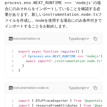
の場
process.env.NEXT_RUNTIME === 'nodejs'
合にのみそれらをインポートしていることを確認する必
要があります。新しい
フ
instrumentation.node.ts
ァイルを作成し、nodeを使用する場合にのみ条件付きで
インポートすることをお勧めします。
TypeScript
instrumentation.ts
export
 async
 function
 register
() {
  if
 (
process
.
env
.
NEXT_RUNTIME
 ===
 '
nodejs
'
) {
    await
 import
(
'
./instrumentation.node.ts
'
)
  }
}
TypeScript
instrumentation.node.ts
import
 { OTLPTraceExporter } 
from
 '
@openteleme
import
 { resourceFromAttributes } 
from
 '
@opent