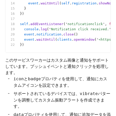
    event
.
waitUntil
(
self
.
registration
.
showNoti
  }
})
self
.
addEventListener
(
'
notificationclick
'
, 
fun
  console
.
log
(
'
Notification click received.
'
)
  event
.
notification
.
close
()
  event
.
waitUntil
(
clients
.
openWindow
(
'
<https:/
})
このサービスワーカーはカスタム画像と通知をサポート
しています。プッシュイベントと通知クリックを処理し
ます。
と
プロパティを使用して、通知にカス
icon
badge
タムアイコンを設定できます。
サポートされているデバイスでは、
パター
vibrate
ンを調整してカスタム振動アラートを作成できま
す。
プロパティを使用して、通知に追加データを添
data