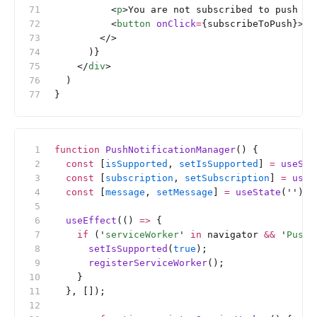
          <
p
>You are not subscribed to push no
          <
button
 onClick
=
{subscribeToPush}>Su
        </>
      )}
    </
div
>
  )
}
function
 PushNotificationManager
() {
  const
 [
isSupported
, 
setIsSupported
] 
=
 useSta
  const
 [
subscription
, 
setSubscription
] 
=
 useS
  const
 [
message
, 
setMessage
] 
=
 useState
(
''
);
  useEffect
(() 
=>
 {
    if
 (
'
serviceWorker
'
 in
 navigator 
&&
 '
PushM
      setIsSupported
(
true
);
      registerServiceWorker
();
    }
  }, []);