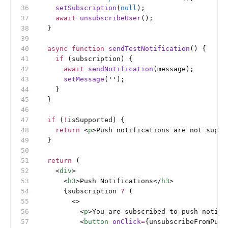
    setSubscription
(
null
);
    await
 unsubscribeUser
();
  }
  async
 function
 sendTestNotification
() {
    if
 (subscription) {
      await
 sendNotification
(message);
      setMessage
(
''
);
    }
  }
  if
 (
!
isSupported) {
    return
 <
p
>Push notifications are not suppo
  }
  return
 (
    <
div
>
      <
h3
>Push Notifications</
h3
>
      {subscription 
?
 (
        <>
          <
p
>You are subscribed to push notifi
          <
button
 onClick
=
{unsubscribeFromPush