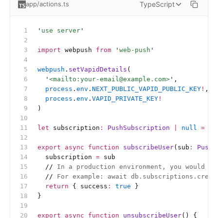
TypeScript
app/actions.ts
'
use server
'
import
 webpush 
from
 '
web-push
'
webpush
.
setVapidDetails
(
  '
<mailto:
your-email@example.com
>
'
,
  process
.
env
.
NEXT_PUBLIC_VAPID_PUBLIC_KEY
!
,
  process
.
env
.
VAPID_PRIVATE_KEY
!
)
let
 subscription
:
 PushSubscription 
|
 null
 =
 nu
export
 async
 function
 subscribeUser
(sub
:
 PushS
  subscription 
=
 sub
  //
 In a production environment, you would wa
  //
 For example: await db.subscriptions.creat
  return
 { success
:
 true
 }
}
export
 async
 function
 unsubscribeUser
() {