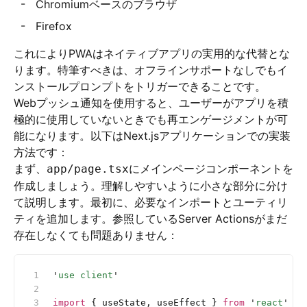
Chromiumベースのブラウザ
Firefox
これによりPWAはネイティブアプリの実用的な代替とな
ります。特筆すべきは、オフラインサポートなしでもイ
ンストールプロンプトをトリガーできることです。
Webプッシュ通知を使用すると、ユーザーがアプリを積
極的に使用していないときでも再エンゲージメントが可
能になります。以下はNext.jsアプリケーションでの実装
方法です：
まず、
にメインページコンポーネントを
app/page.tsx
作成しましょう。理解しやすいように小さな部分に分け
て説明します。最初に、必要なインポートとユーティリ
ティを追加します。参照しているServer Actionsがまだ
存在しなくても問題ありません：
'
use client
'
import
 { useState, useEffect } 
from
 '
react
'