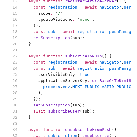
  async
 function
 registerServiceWorker
() {
    const
 registration
 =
 await
 navigator
.
servi
      scope
:
 '
/
'
,
      updateViaCache
:
 '
none
'
,
    });
    const
 sub
 =
 await
 registration
.
pushManager
    setSubscription
(sub);
  }
  async
 function
 subscribeToPush
() {
    const
 registration
 =
 await
 navigator
.
servi
    const
 sub
 =
 await
 registration
.
pushManager
      userVisibleOnly
:
 true
,
      applicationServerKey
:
 urlBase64ToUint8Ar
        process
.
env
.
NEXT_PUBLIC_VAPID_PUBLIC_K
      ),
    });
    setSubscription
(sub);
    await
 subscribeUser
(sub);
  }
  async
 function
 unsubscribeFromPush
() {
    await
 subscription
?.
unsubscribe
();