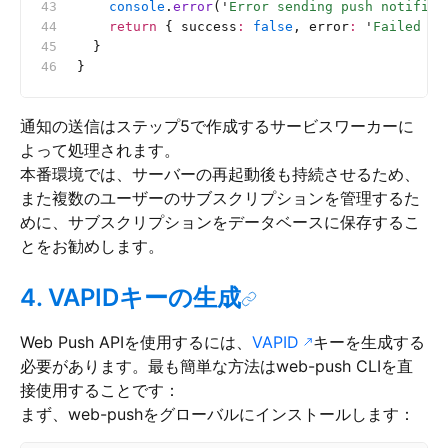
    console
.
error
(
'
Error sending push notifica
    return
 { success
:
 false
, error
:
 '
Failed to
  }
}
通知の送信はステップ5で作成するサービスワーカーに
よって処理されます。
本番環境では、サーバーの再起動後も持続させるため、
また複数のユーザーのサブスクリプションを管理するた
めに、サブスクリプションをデータベースに保存するこ
とをお勧めします。
4. VAPIDキーの生成
Web Push APIを使用するには、
VAPID
キーを生成する
必要があります。最も簡単な方法はweb-push CLIを直
接使用することです：
まず、web-pushをグローバルにインストールします：