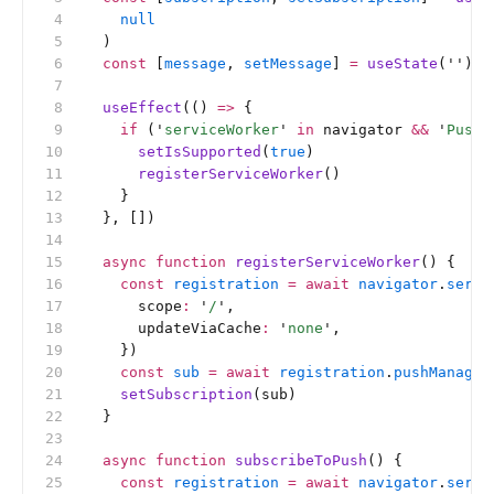
    null
  )
  const
 [
message
, 
setMessage
] 
=
 useState
(
''
)
  useEffect
(() 
=>
 {
    if
 (
'
serviceWorker
'
 in
 navigator 
&&
 '
PushM
      setIsSupported
(
true
)
      registerServiceWorker
()
    }
  }, [])
  async
 function
 registerServiceWorker
() {
    const
 registration
 =
 await
 navigator
.
servi
      scope
:
 '
/
'
,
      updateViaCache
:
 '
none
'
,
    })
    const
 sub
 =
 await
 registration
.
pushManager
    setSubscription
(sub)
  }
  async
 function
 subscribeToPush
() {
    const
 registration
 =
 await
 navigator
.
servi