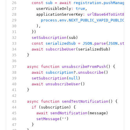
    const
 sub
 =
 await
 registration
.
pushManager
      userVisibleOnly
:
 true
,
      applicationServerKey
:
 urlBase64ToUint8Ar
        process
.
env
.
NEXT_PUBLIC_VAPID_PUBLIC_K
      ),
    })
    setSubscription
(sub)
    const
 serializedSub
 =
 JSON
.
parse
(
JSON
.
stri
    await
 subscribeUser
(serializedSub)
  }
  async
 function
 unsubscribeFromPush
() {
    await
 subscription
?.
unsubscribe
()
    setSubscription
(
null
)
    await
 unsubscribeUser
()
  }
  async
 function
 sendTestNotification
() {
    if
 (subscription) {
      await
 sendNotification
(message)
      setMessage
(
''
)
    }