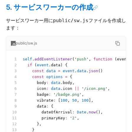
5. サービスワーカーの作成
サービスワーカー用に
ファイルを作成し
public/sw.js
ます：
public/sw.js
self
.
addEventListener
(
'
push
'
, 
function
 (event)
  if
 (
event
.data) {
    const
 data
 =
 event
.
data
.
json
()
    const
 options
 =
 {
      body
:
 data
.body,
      icon
:
 data
.icon 
||
 '
/icon.png
'
,
      badge
:
 '
/badge.png
'
,
      vibrate
:
 [
100
, 
50
, 
100
],
      data
:
 {
        dateOfArrival
:
 Date
.
now
(),
        primaryKey
:
 '
2
'
,
      },
    }