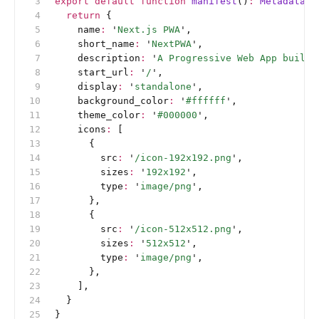
export
 default
 function
 manifest
()
:
 MetadataRo
  return
 {
    name
:
 '
Next.js PWA
'
,
    short_name
:
 '
NextPWA
'
,
    description
:
 '
A Progressive Web App built 
    start_url
:
 '
/
'
,
    display
:
 '
standalone
'
,
    background_color
:
 '
#ffffff
'
,
    theme_color
:
 '
#000000
'
,
    icons
:
 [
      {
        src
:
 '
/icon-192x192.png
'
,
        sizes
:
 '
192x192
'
,
        type
:
 '
image/png
'
,
      },
      {
        src
:
 '
/icon-512x512.png
'
,
        sizes
:
 '
512x512
'
,
        type
:
 '
image/png
'
,
      },
    ],
  }
}