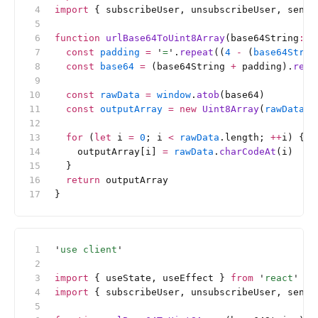
import
 { subscribeUser, unsubscribeUser, sendN
function
 urlBase64ToUint8Array
(base64String
:
 s
  const
 padding
 =
 '
=
'
.
repeat
((
4
 -
 (
base64Strin
  const
 base64
 =
 (base64String 
+
 padding).
repl
  const
 rawData
 =
 window
.
atob
(base64)
  const
 outputArray
 =
 new
 Uint8Array
(
rawData
.l
  for
 (
let
 i 
=
 0
; i 
<
 rawData
.length; 
++
i) {
    outputArray[i] 
=
 rawData
.
charCodeAt
(i)
  }
  return
 outputArray
}
'
use client
'
import
 { useState, useEffect } 
from
 '
react
'
import
 { subscribeUser, unsubscribeUser, sendN