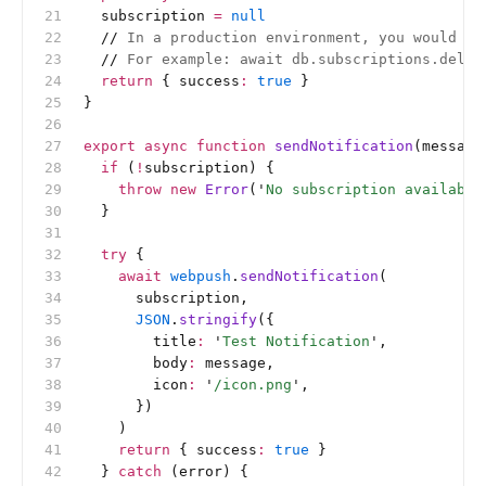
  subscription 
=
 null
  //
 In a production environment, you would wa
  //
 For example: await db.subscriptions.delet
  return
 { success
:
 true
 }
}
export
 async
 function
 sendNotification
(message
  if
 (
!
subscription) {
    throw
 new
 Error
(
'
No subscription available
  }
  try
 {
    await
 webpush
.
sendNotification
(
      subscription,
      JSON
.
stringify
({
        title
:
 '
Test Notification
'
,
        body
:
 message,
        icon
:
 '
/icon.png
'
,
      })
    )
    return
 { success
:
 true
 }
  } 
catch
 (error) {