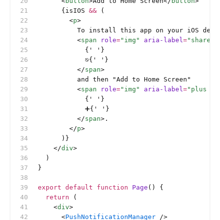
      <
button
>Add to Home Screen</
button
>
      {isIOS 
&&
 (
        <
p
>
          To install this app on your iOS devi
          <
span
 role
=
"img"
 aria-label
=
"share i
            {
'
 '
}
            ⎋{
'
 '
}
          </
span
>
          and then "Add to Home Screen"
          <
span
 role
=
"img"
 aria-label
=
"plus ic
            {
'
 '
}
            ➕{
'
 '
}
          </
span
>.
        </
p
>
      )}
    </
div
>
  )
}
export
 default
 function
 Page
() {
  return
 (
    <
div
>
      <
PushNotificationManager
 />