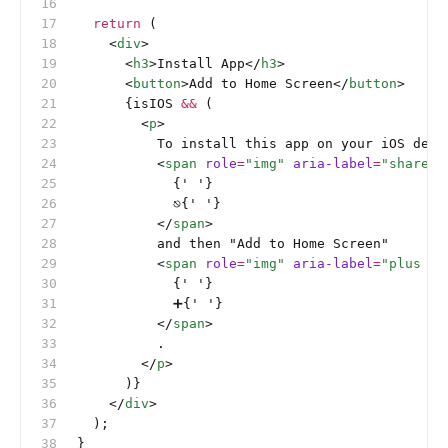
  return
 (
    <
div
>
      <
h3
>Install App</
h3
>
      <
button
>Add to Home Screen</
button
>
      {isIOS 
&&
 (
        <
p
>
          To install this app on your iOS devi
          <
span
 role
=
"img"
 aria-label
=
"share i
            {
'
 '
}
            ⎋{
'
 '
}
          </
span
>
          and then "Add to Home Screen"
          <
span
 role
=
"img"
 aria-label
=
"plus ic
            {
'
 '
}
            ➕{
'
 '
}
          </
span
>
          .
        </
p
>
      )}
    </
div
>
  );
}