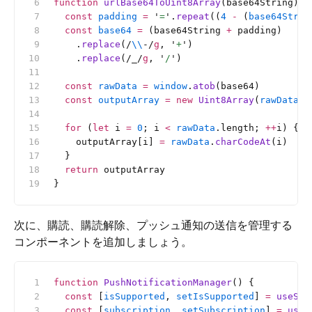
function
 urlBase64ToUint8Array
(base64String) {
  const
 padding
 =
 '
=
'
.
repeat
((
4
 -
 (
base64Strin
  const
 base64
 =
 (base64String 
+
 padding)
    .
replace
(
/
\\
-/
g
, 
'
+
'
)
    .
replace
(
/_/
g
, 
'
/
'
)
  const
 rawData
 =
 window
.
atob
(base64)
  const
 outputArray
 =
 new
 Uint8Array
(
rawData
.l
  for
 (
let
 i 
=
 0
; i 
<
 rawData
.length; 
++
i) {
    outputArray[i] 
=
 rawData
.
charCodeAt
(i)
  }
  return
 outputArray
}
次に、購読、購読解除、プッシュ通知の送信を管理する
コンポーネントを追加しましょう。
function
 PushNotificationManager
() {
  const
 [
isSupported
, 
setIsSupported
] 
=
 useSta
  const
 [
subscription
, 
setSubscription
] 
=
 useS