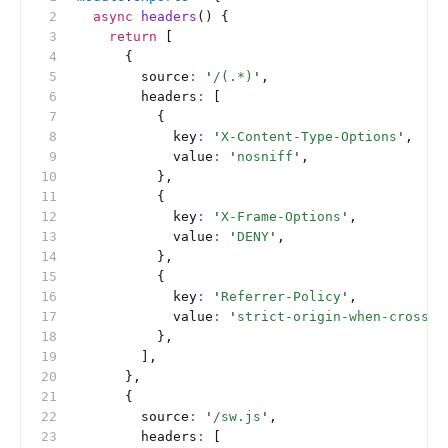
  async
 headers
() {
    return
 [
      {
        source
:
 '
/(.*)
'
,
        headers
:
 [
          {
            key
:
 '
X-Content-Type-Options
'
,
            value
:
 '
nosniff
'
,
          },
          {
            key
:
 '
X-Frame-Options
'
,
            value
:
 '
DENY
'
,
          },
          {
            key
:
 '
Referrer-Policy
'
,
            value
:
 '
strict-origin-when-cross-o
          },
        ],
      },
      {
        source
:
 '
/sw.js
'
,
        headers
:
 [