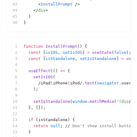
      <
InstallPrompt
 />
    </
div
>
  )
}
function
 InstallPrompt
() {
  const
 [
isIOS
, 
setIsIOS
] 
=
 useState
(
false
);
  const
 [
isStandalone
, 
setIsStandalone
] 
=
 useS
  useEffect
(() 
=>
 {
    setIsIOS
(
      /iPad
|
iPhone
|
iPod/
.
test
(
navigator
.userAg
    );
    setIsStandalone
(
window
.
matchMedia
(
'
(displa
  }, []);
  if
 (isStandalone) {
    return
 null
; 
//
 Don't show install button 
  }