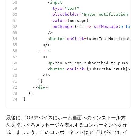
          <
input
            type
=
"text"
            placeholder
=
"Enter notification me
            value
=
{message}
            onChange
=
{(e) 
=>
 setMessage
(
e
.
targ
          />
          <
button
 onClick
=
{sendTestNotificatio
        </>
      ) 
:
 (
        <>
          <
p
>You are not subscribed to push no
          <
button
 onClick
=
{subscribeToPush}>Su
        </>
      )}
    </
div
>
  );
}
最後に、iOSデバイスにホーム画面へのインストール方
法を指示するメッセージを表示するコンポーネントを作
成しましょう。このコンポーネントはアプリがすでにイ