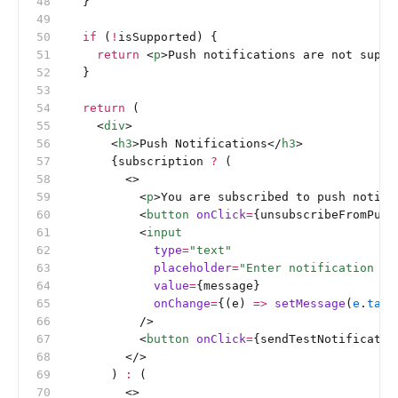
  }
  if
 (
!
isSupported) {
    return
 <
p
>Push notifications are not suppo
  }
  return
 (
    <
div
>
      <
h3
>Push Notifications</
h3
>
      {subscription 
?
 (
        <>
          <
p
>You are subscribed to push notifi
          <
button
 onClick
=
{unsubscribeFromPush
          <
input
            type
=
"text"
            placeholder
=
"Enter notification me
            value
=
{message}
            onChange
=
{(e) 
=>
 setMessage
(
e
.
targ
          />
          <
button
 onClick
=
{sendTestNotificatio
        </>
      ) 
:
 (
        <>