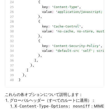
          {
            key
:
 '
Content-Type
'
,
            value
:
 '
application/javascript; ch
          },
          {
            key
:
 '
Cache-Control
'
,
            value
:
 '
no-cache, no-store, must-r
          },
          {
            key
:
 '
Content-Security-Policy
'
,
            value
:
 "default-src 'self'; script
          },
        ],
      },
    ]
  },
}
これらの各オプションについて説明します：
グローバルヘッダー（すべてのルートに適用）：
：MIME
X-Content-Type-Options: nosniff