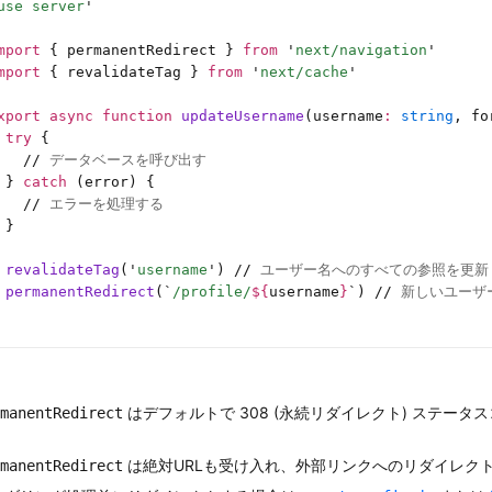
use server
'
mport
 { permanentRedirect } 
from
 '
next/navigation
'
mport
 { revalidateTag } 
from
 '
next/cache
'
xport
 async
 function
 updateUsername
(username
:
 string
, fo
 try
 {
   //
 データベースを呼び出す
 } 
catch
 (error) {
   //
 エラーを処理する
 }
 revalidateTag
(
'
username
'
) 
//
 ユーザー名へのすべての参照を更新
 permanentRedirect
(
`
/profile/
${
username
}
`
) 
//
 新しいユーザ
はデフォルトで 308 (永続リダイレクト) ステータ
manentRedirect
。
は絶対URLも受け入れ、外部リンクへのリダイレク
manentRedirect