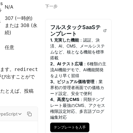
ts
下一步
N/A
ラ
307 (一時的)
s
または 308 (永
フルスタックSaaSテ
続)
ンプレート
1. 充実した機能
：認証、決
済、AI、CMS、メールシステ
任意
ムなど、核となる機能を標準
搭載
2、AI テスト広場
：6種類の主
きます。
redirect
流AI機能デモで、AI機能開発
をより早く習得
呼び出すことがで
3、ビジュアル価格管理
：業
界初の管理者画面での価格カ
たとえば、投稿
ード設定、安全で便利
4、高度なCMS
：同類テンプ
レート最強のCMS、アクセス
権限設定対応、多言語ブログ
ypeScript
編集対応
テンプレートを入手
テンプレートを入手