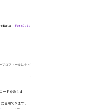
rmData
:
 FormData
) {
ープロフィールにナビゲート
スコードを返しま
トに使用できます。