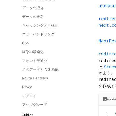
useRou
データの取得
データの更新
redire
next.c
キャッシングと再検証
エラーハンドリング
NextRe
CSS
画像の最適化
redire
redire
フォント最適化
は
Serve
メタデータと OG 画像
きます。
Route Handlers
redire
を作成す
Proxy
デプロイ
app/a
アップグレード
'
Guides