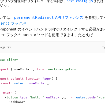
ンダリング処理前にリダイレクトする場合は、
または
next.config.js
ださい。
いては、
APIリファレンス
を参照して
permanentRedirect
フック
ter()
t Component のイベントハンドラ内でリダイレクトする必要が
フックの
メソッドを使用できます。たとえば：
ter
push
T
age.tsx
use client
'
mport
 { useRouter } 
from
 '
next/navigation
'
xport
 default
 function
 Page
() {
 const
 router
 =
 useRouter
()
 return
 (
   <
button
 type
=
"button"
 onClick
=
{() 
=>
 router
.
push
(
'
/da
     Dashboard