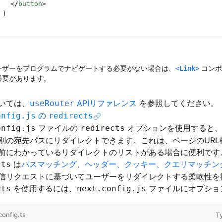
   </
button
>
 )
ーザーをプログラムでナビゲートする必要がない場合は、
コンポ
<Link>
必要があります。
いては、
APIリファレンス
を参照してください。
useRouter
の
onfig.js
redirects
ファイルの
オプションを使用すると、
onfig.js
redirects
別の宛先パスにリダイレクトできます。これは、ページのURL
前にわかっているリダイレクトのリストがある場合に便利です
は
パスマッチング
、
ヘッダー、クッキー、クエリマッチン
cts
信リクエストに基づいてユーザーをリダイレクトする柔軟性を
を使用するには、
ファイルにオプショ
cts
next.config.js
T
config.ts