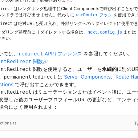
はレンダリング処理中にClient Componentsで呼び出すこと
irect
ハンドラでは呼び出せません。代わりに
フック
を使用でき
useRouter
は絶対URLも受け入れ、外部リンクへのリダイレクトに使用で
irect
ンダリング処理前にリダイレクトする場合は、
または
next.config.js
ださい。
いては、
APIリファレンス
を参照してください。
redirect
関数
entRedirect
関数を使用すると、ユーザーを
永続的に
別のU
entRedirect
。
は
Server Components
、
Route Ha
permanentRedirect
ctions
で呼び出すことができます。
はミューテーションまたはイベント後に、ユー
entRedirect
変更した後のユーザープロフィールURLの更新など、エンティ
場合によく使用されます：
T
ctions.ts