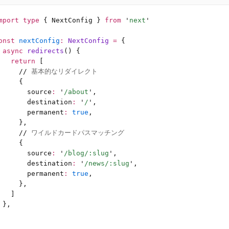
mport
 type
 { NextConfig } 
from
 '
next
'
onst
 nextConfig
:
 NextConfig 
=
 {
 async
 redirects
() {
   return
 [
     //
 基本的なリダイレクト
     {
       source
:
 '
/about
'
,
       destination
:
 '
/
'
,
       permanent
:
 true
,
     },
     //
 ワイルドカードパスマッチング
     {
       source
:
 '
/blog/:slug
'
,
       destination
:
 '
/news/:slug
'
,
       permanent
:
 true
,
     },
   ]
 },