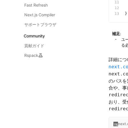
 
Fast Refresh
 
}
Next.js Compiler
サポートブラウザ
補足
:
Community
ユ
る
貢献ガイド
Rspack
詳細につ
next.c
next.c
のパスを
合や、事
redire
おり、受
redire
next.