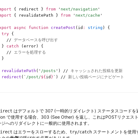
mport
 { redirect } 
from
 '
next/navigation
'
mport
 { revalidatePath } 
from
 '
next/cache
'
xport
 async
 function
 createPost
(id
:
 string
) {
 try
 {
   //
 データベースを呼び出す
 } 
catch
 (error) {
   //
 エラーを処理する
 }
 revalidatePath
(
'
/posts
'
) 
//
 キャッシュされた投稿を更新
 redirect
(
`
/post/
${
id
}
`
) 
//
 新しい投稿ページにナビゲート
はデフォルトで 307 (一時的リダイレクト) ステータスコードを返
irect
tion で使用する場合、303 (See Other) を返し、これはPOSTリク
ージへのリダイレクトに一般的に使用されます。
はエラーをスローするため、
ステートメントを使用
irect
try/catch
ックの
外側
で呼び出す必要があります。