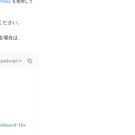
Proxy
を使用して
ください。
ある場合は、
ypeScript
shboard
'
)}>