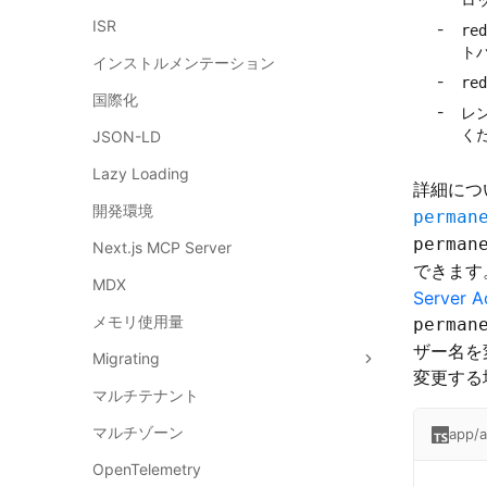
ISR
red
ト
インストルメンテーション
red
国際化
レ
く
JSON-LD
Lazy Loading
詳細につ
開発環境
perman
perman
Next.js MCP Server
できます
MDX
Server A
メモリ使用量
perman
ザー名を
Migrating
変更する
マルチテナント
マルチゾーン
app/a
OpenTelemetry