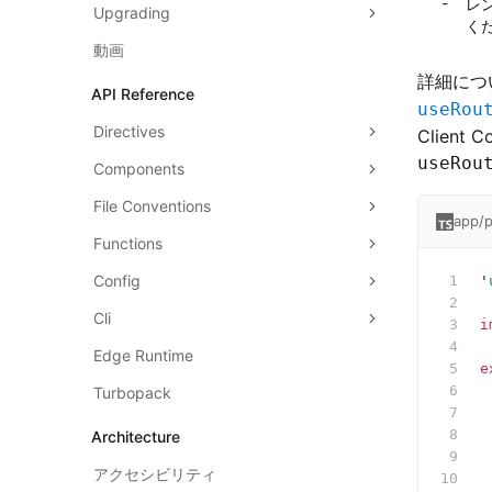
レ
Upgrading
く
動画
詳細につ
API Reference
useRou
Directives
Clien
useRou
Components
File Conventions
app/p
Functions
Config
'
Cli
i
Edge Runtime
e
 
Turbopack
 
Architecture
 
アクセシビリティ
 