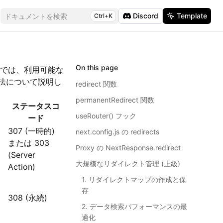
Discord
Template
ドキュメントを検索
Ctrl+K
On this page
ジでは、利用可能な
法について説明し
redirect 関数
permanentRedirect 関数
ステータスコ
useRouter() フック
ード
307 (一時的)
next.config.js の redirects
または 303
Proxy の NextResponse.redirect
(Server
大規模なリダイレクト管理 (上級)
Action)
1. リダイレクトマップの作成と保
存
308 (永続)
2. データ検索パフォーマンスの最
適化