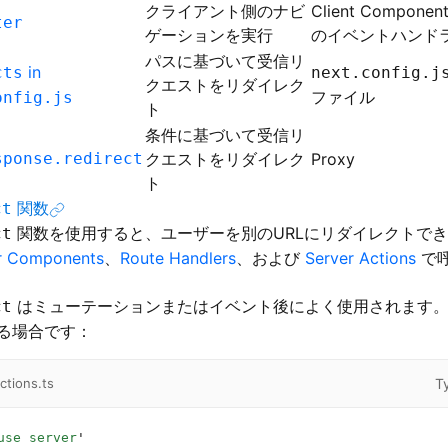
クライアント側のナビ
Client Componen
ter
ゲーションを実行
のイベントハンド
パスに基づいて受信リ
in
cts
next.config.j
クエストをリダイレク
ファイル
onfig.js
ト
条件に基づいて受信リ
sponse.redirect
クエストをリダイレク
Proxy
ト
関数
ct
関数を使用すると、ユーザーを別のURLにリダイレクトで
ct
r Components
、
Route Handlers
、および
Server Actions
で
はミューテーションまたはイベント後によく使用されます。
ct
る場合です：
T
ctions.ts
use server
'