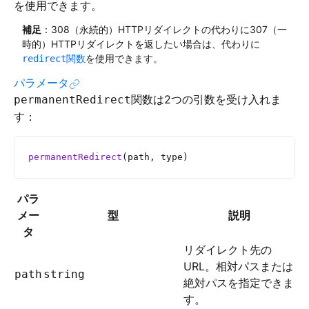
を使用できます。
補足
：308（永続的）HTTPリダイレクトの代わりに307（一
時的）HTTPリダイレクトを返したい場合は、代わりに
関数
を使用できます。
redirect
パラメータ
関数は2つの引数を受け入れま
permanentRedirect
す：
permanentRedirect
(path, type)
パラ
メー
型
説明
タ
リダイレクト先の
URL。相対パスまたは
path
string
絶対パスを指定できま
す。