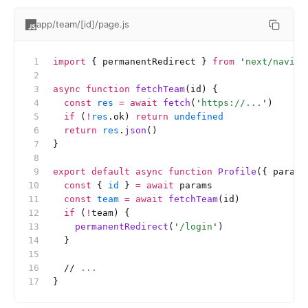
app/team/[id]/page.js
import
 { permanentRedirect } 
from
 '
next/naviga
async
 function
 fetchTeam
(id) {
  const
 res
 =
 await
 fetch
(
'
https://...
'
)
  if
 (
!
res
.ok) 
return
 undefined
  return
 res
.
json
()
}
export
 default
 async
 function
 Profile
({ params
  const
 { 
id
 } 
=
 await
 params
  const
 team
 =
 await
 fetchTeam
(id)
  if
 (
!
team) {
    permanentRedirect
(
'
/login
'
)
  }
  //
 ...
}