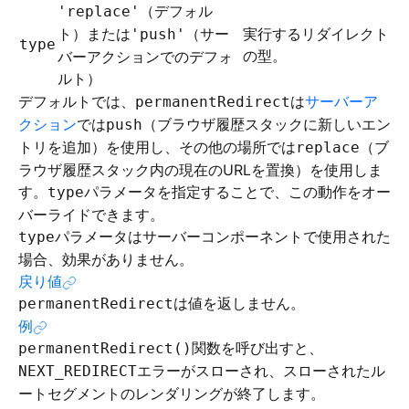
（デフォル
'replace'
ト）または
（サー
実行するリダイレクト
'push'
type
の型。
バーアクションでのデフォ
ルト）
デフォルトでは、
は
サーバーア
permanentRedirect
クション
では
（ブラウザ履歴スタックに新しいエン
push
トリを追加）を使用し、その他の場所では
（ブ
replace
ラウザ履歴スタック内の現在のURLを置換）を使用しま
す。
パラメータを指定することで、この動作をオー
type
バーライドできます。
パラメータはサーバーコンポーネントで使用された
type
場合、効果がありません。
戻り値
は値を返しません。
permanentRedirect
例
関数を呼び出すと、
permanentRedirect()
エラーがスローされ、スローされたル
NEXT_REDIRECT
ートセグメントのレンダリングが終了します。