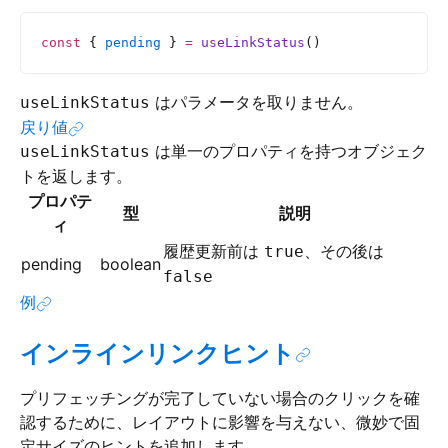
const
 { 
pending
 } 
=
 useLinkStatus
()
はパラメータを取りません。
useLinkStatus
戻り値
は単一のプロパティを持つオブジェク
useLinkStatus
トを返します。
プロパテ
型
説明
ィ
履歴更新前は
、その後は
true
pending
boolean
false
例
インラインリンクヒント
プリフェッチングが完了していない場合のクリックを確
認するために、レイアウトに影響を与えない、微妙で固
定サイズのヒントを追加します。