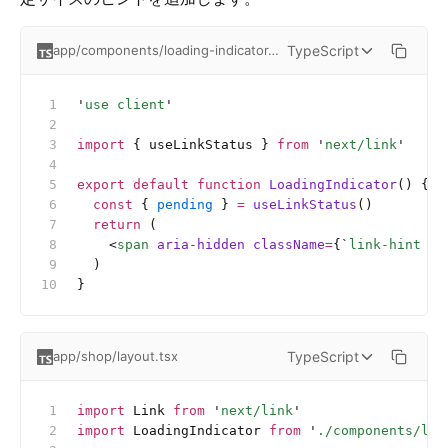
TypeScript
app/components/loading-indicator.tsx
'
use client
'
import
 { useLinkStatus } 
from
 '
next/link
'
export
 default
 function
 LoadingIndicator
() {
  const
 { 
pending
 } 
=
 useLinkStatus
()
  return
 (
    <
span
 aria-hidden
 className
=
{
`
link-hint 
${
  )
}
TypeScript
app/shop/layout.tsx
import
 Link 
from
 '
next/link
'
import
 LoadingIndicator 
from
 '
./components/loa