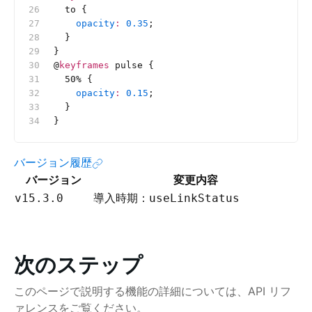
  to {
    opacity
:
 0.35
;
  }
}
@
keyframes
 pulse {
  50% {
    opacity
:
 0.15
;
  }
}
バージョン履歴
バージョン
変更内容
導入時期：
v15.3.0
useLinkStatus
次のステップ
このページで説明する機能の詳細については、API リフ
ァレンスをご覧ください。