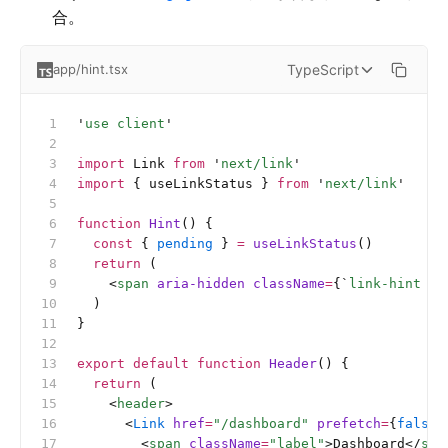
合。
TypeScript
app/hint.tsx
'
use client
'
import
 Link 
from
 '
next/link
'
import
 { useLinkStatus } 
from
 '
next/link
'
function
 Hint
() {
  const
 { 
pending
 } 
=
 useLinkStatus
()
  return
 (
    <
span
 aria-hidden
 className
=
{
`
link-hint 
${
  )
}
export
 default
 function
 Header
() {
  return
 (
    <
header
>
      <
Link
 href
=
"/dashboard"
 prefetch
=
{
false
}
        <
span
 className
=
"label"
>Dashboard</
spa