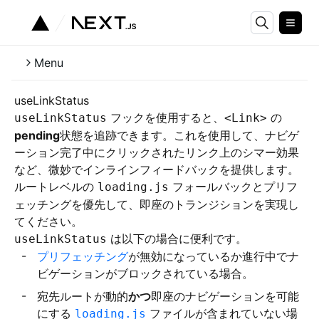
Menu
useLinkStatus
フックを使用すると、
の
useLinkStatus
<Link>
pending
状態を追跡できます。これを使用して、ナビゲ
ーション完了中にクリックされたリンク上のシマー効果
など、微妙でインラインフィードバックを提供します。
ルートレベルの
フォールバックとプリフ
loading.js
ェッチングを優先して、即座のトランジションを実現し
てください。
は以下の場合に便利です。
useLinkStatus
プリフェッチング
が無効になっているか進行中でナ
ビゲーションがブロックされている場合。
宛先ルートが動的
かつ
即座のナビゲーションを可能
にする
ファイルが含まれていない場
loading.js