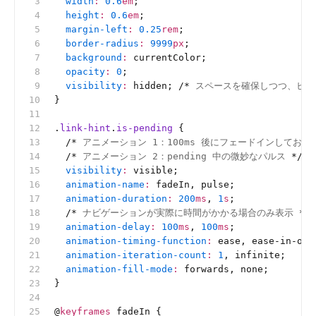
  width
:
 0.6
em
;
  height
:
 0.6
em
;
  margin-left
:
 0.25
rem
;
  border-radius
:
 9999
px
;
  background
:
 currentColor;
  opacity
:
 0
;
  visibility
:
 hidden; 
/*
 スペースを確保しつつ、ヒン
}
.
link-hint
.
is-pending
 {
  /*
 アニメーション 1：100ms 後にフェードインしてお
  /*
 アニメーション 2：pending 中の微妙なパルス 
*/
  visibility
:
 visible;
  animation-name
:
 fadeIn, pulse;
  animation-duration
:
 200
ms
, 
1
s
;
  /*
 ナビゲーションが実際に時間がかかる場合のみ表示 
*/
  animation-delay
:
 100
ms
, 
100
ms
;
  animation-timing-function
:
 ease, ease-in-out
  animation-iteration-count
:
 1
, infinite;
  animation-fill-mode
:
 forwards, none;
}
@
keyframes
 fadeIn {