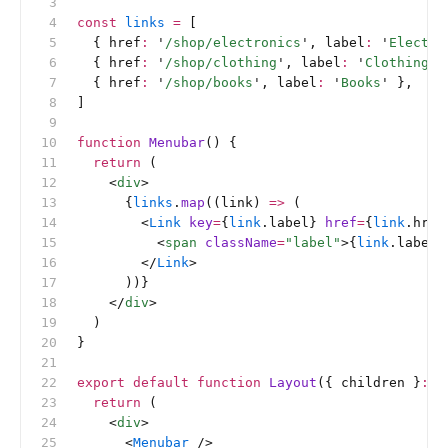
const
 links
 =
 [
  { href
:
 '
/shop/electronics
'
, label
:
 '
Electro
  { href
:
 '
/shop/clothing
'
, label
:
 '
Clothing
'
 
  { href
:
 '
/shop/books
'
, label
:
 '
Books
'
 },
]
function
 Menubar
() {
  return
 (
    <
div
>
      {
links
.
map
((link) 
=>
 (
        <
Link
 key
=
{
link
.label} 
href
=
{
link
.href
          <
span
 className
=
"label"
>{
link
.label}
        </
Link
>
      ))}
    </
div
>
  )
}
export
 default
 function
 Layout
({ children }
:
 {
  return
 (
    <
div
>
      <
Menubar
 />