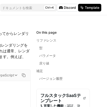
Discord
Template
ドキュメントを検索
Ctrl+K
On this page
ってからレンダリ
リファレンス
的レンダリングを
型
れは通常、レンダ
パラメータ
ます。例えば、
戻り値
補足
ypeScript
バージョン履歴
フルスタックSaaSテ
ンプレート
1. 充実した機能
：認証、決