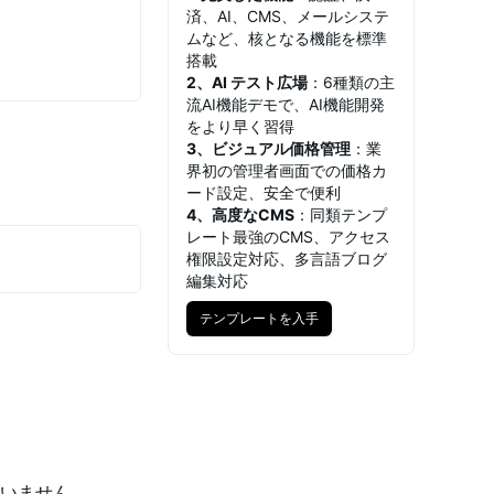
済、AI、CMS、メールシステ
ムなど、核となる機能を標準
搭載
2、AI テスト広場
：6種類の主
流AI機能デモで、AI機能開発
をより早く習得
3、ビジュアル価格管理
：業
界初の管理者画面での価格カ
ード設定、安全で便利
4、高度なCMS
：同類テンプ
レート最強のCMS、アクセス
権限設定対応、多言語ブログ
編集対応
テンプレートを入手
テンプレートを入手
ていません。