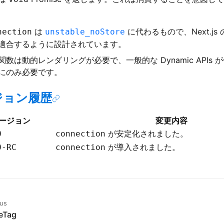
は
に代わるもので、Next.j
nection
unstable_noStore
適合するように設計されています。
関数は動的レンダリングが必要で、一般的な Dynamic APIs
にのみ必要です。
ジョン履歴
ージョン
変更内容
が安定化されました。
0
connection
が導入されました。
0-RC
connection
ous
eTag