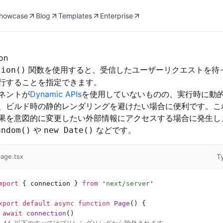
howcase
Blog
Templates
Enterprise
on
関数を使用すると、受信したユーザーリクエストを待
tion()
行することを指定できます。
ネントが
Dynamic APIs
を使用していないものの、実行時に動
、ビルド時の静的レンダリングを避けたい場合に便利です。こ
果を意図的に変更したい外部情報にアクセスする場合に発生し
や
などです。
andom()
new Date()
T
age.tsx
mport
 { connection } 
from
 '
next/server
'
xport
 default
 async
 function
 Page
() {
 await
 connection
()