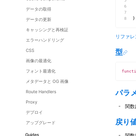
 
 
データの取得
 
}
データの更新
キャッシングと再検証
リファレ
エラーハンドリング
CSS
型
画像の最適化
フォント最適化
funct
メタデータと OG 画像
パラ
Route Handlers
Proxy
関数
デプロイ
戻り
アップグレード
Guides
関数