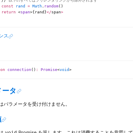
 //
 以下のすべてはプリレンダリングから除外されます
 const
 rand
 =
 Math
.
random
()
 return
 <
span
>{rand}
</
span
>
ンス
ion
 connection
()
:
 Promise
<
void
>
メータ
はパラメータを受け付けません。
値
は
Promise を返します。これは消費することを意図し
void