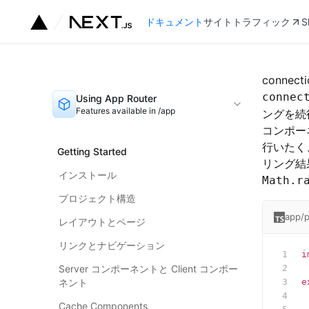
ドキュメント
サイトトラフィック
S
connecti
connec
Using App Router
Features available in /app
ングを続
コンポー
行いたく
Getting Started
リング結
インストール
Math.r
プロジェクト構造
app/p
レイアウトとページ
リンクとナビゲーション
i
Server コンポーネントと Client コンポー
ネント
e
 
Cache Components