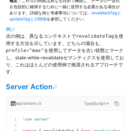
補足
：これらの関数は異なる目的で機能し、データの一貫性
を包括的に確保するために一緒に使用する必要がある場合が
あります。詳細な例と考慮事項については、
revalidateTagと
updateTagとの関係
を参照してください。
例
次の例は、異なるコンテキストで
を使
revalidateTag
用する方法を示しています。どちらの場合も、
を使用してデータを古い状態とマーク
profile="max"
し、stale-while-revalidateセマンティクスを使用してお
り、これはほとんどの使用例で推奨されるアプローチで
す。
Server Action
TypeScript
app/actions.ts
'
use server
'
import
 { revalidateTag } 
from
 '
next/cache
'