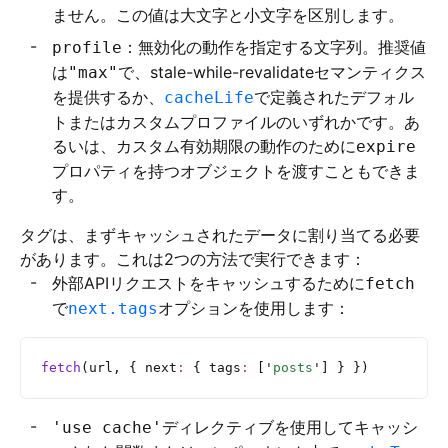
ません。この値は大文字と小文字を区別します。
：無効化の動作を指定する文字列。推奨値
profile
は
で、stale-while-revalidateセマンティクス
"max"
を提供するか、
で定義されたデフォル
cacheLife
トまたはカスタムプロファイルのいずれかです。あ
るいは、カスタム有効期限の動作のために
expire
プロパティを持つオブジェクトを渡すこともできま
す。
タグは、まずキャッシュされたデータに割り当てる必要
があります。これは2つの方法で実行できます：
外部APIリクエストをキャッシュするために
fetch
で
オプションを使用します：
next.tags
fetch
(url, { next
:
 { tags
:
 [
'
posts
'
] } })
ディレクティブを使用してキャッシ
'use cache'