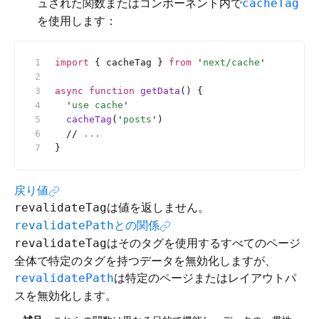
ュされた関数またはコンポーネント内で
cacheTag
を使用します：
import
 { cacheTag } 
from
 '
next/cache
'
async
 function
 getData
() {
  '
use cache
'
  cacheTag
(
'
posts
'
)
  //
 ...
}
戻り値
は値を返しません。
revalidateTag
との関係
revalidatePath
はそのタグを使用するすべてのページ
revalidateTag
全体で特定のタグを持つデータを無効化しますが、
は特定のページまたはレイアウトパ
revalidatePath
スを無効化します。