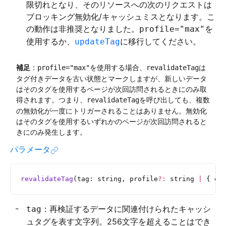
限切れとなり、そのリソースへの次のリクエストは
ブロッキング無効化/キャッシュミスとなります。こ
の動作は非推奨となりました。
を
profile="max"
使用するか、
に移行してください。
updateTag
補足
：
を使用する場合、
は
profile="max"
revalidateTag
タグ付きデータを古い状態とマークしますが、新しいデータ
はそのタグを使用するページが次回訪問されるときにのみ取
得されます。つまり、
を呼び出しても、複数
revalidateTag
の無効化が一度にトリガーされることはありません。無効化
はそのタグを使用するいずれかのページが次回訪問されると
きにのみ発生します。
パラメータ
revalidateTag
(tag: string, profile
?:
 string 
|
 { ex
：再検証するデータに関連付けられたキャッシ
tag
ュタグを表す文字列。256文字を超えることはでき