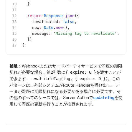
  }
  return
 Response
.
json
({
    revalidated
:
 false
,
    now
:
 Date
.
now
(),
    message
:
 '
Missing tag to revalidate
'
,
  })
}
補足
：Webhookまたはサードパーティサービスで即座の期限
切れが必要な場合、第2引数に
を渡すことが
{ expire: 0 }
できます：
。この
revalidateTag(tag, { expire: 0 })
パターンは、外部システムがRoute Handlerを呼び出し、デ
ータが即座に期限切れになる必要がある場合に必要です。そ
の他のすべてのケースでは、Server Actionで
を使
updateTag
用して即座の更新を行うことが推奨されます。