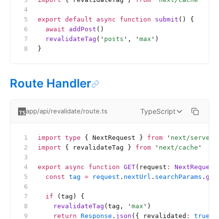
export
 default
 async
 function
 submit
() {
  await
 addPost
()
  revalidateTag
(
'
posts
'
, 
'
max
'
)
}
Route Handler
TypeScript
app/api/revalidate/route.ts
import
 type
 { NextRequest } 
from
 '
next/server
'
import
 { revalidateTag } 
from
 '
next/cache
'
export
 async
 function
 GET
(request
:
 NextRequest
  const
 tag
 =
 request
.
nextUrl
.
searchParams
.
get
  if
 (tag) {
    revalidateTag
(tag, 
'
max
'
)
    return
 Response
.
json
({ revalidated
:
 true
, 