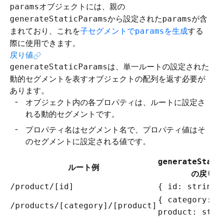
オブジェクトには、親の
params
から設定された
が含
generateStaticParams
params
まれており、これを
子セグメントで
を生成
する
params
際に使用できます。
戻り値
は、単一ルートの設定された
generateStaticParams
動的セグメントを表すオブジェクトの配列を返す必要が
あります。
オブジェクト内の各プロパティは、ルートに設定さ
れる動的セグメントです。
プロパティ名はセグメント名で、プロパティ値はそ
のセグメントに設定される値です。
generateStat
ルート例
の戻り
/product/[id]
{ id: string
{ category: 
/products/[category]/[product]
product: str