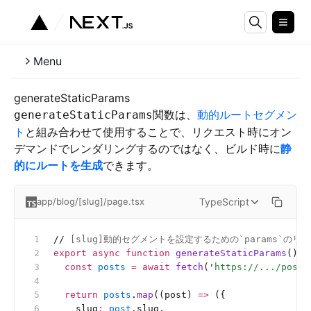
Menu
generateStaticParams
関数は、
動的ルートセグメン
generateStaticParams
ト
と組み合わせて使用することで、リクエスト時にオン
デマンドでレンダリングするのではなく、ビルド時に
静
的にルートを生成
できます。
TypeScript
app/blog/[slug]/page.tsx
//
 [slug]動的セグメントを設定するための`params`のリ
export
 async
 function
 generateStaticParams
() {
  const
 posts
 =
 await
 fetch
(
'
https://.../posts
  return
 posts
.
map
((post) 
=>
 ({
    slug
:
 post
.slug,