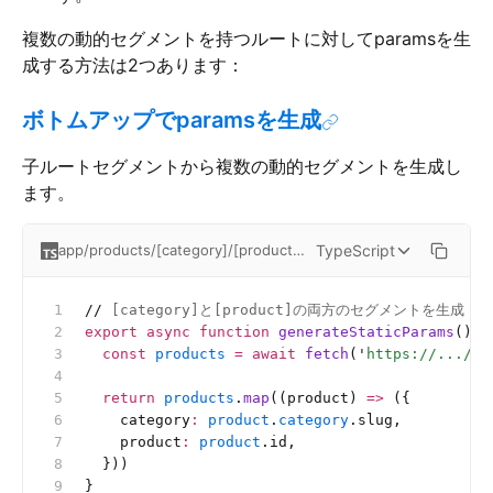
複数の動的セグメントを持つルートに対してparamsを生
成する方法は2つあります：
ボトムアップでparamsを生成
子ルートセグメントから複数の動的セグメントを生成し
ます。
TypeScript
app/products/[category]/[product]/page.tsx
//
 [category]と[product]の両方のセグメントを生成
export
 async
 function
 generateStaticParams
() {
  const
 products
 =
 await
 fetch
(
'
https://.../pr
  return
 products
.
map
((product) 
=>
 ({
    category
:
 product
.
category
.slug,
    product
:
 product
.id,
  }))
}