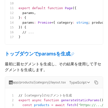
export
 default
 function
 Page
({
  params,
}
:
 {
  params
:
 Promise
<{
 category
:
 string
;
 product
:
}) {
  //
 ...
}
トップダウンでparamsを生成
最初に親セグメントを生成し、その結果を使用して子セ
グメントを生成します。
TypeScript
app/products/[category]/layout.tsx
//
 [category]のセグメントを生成
export
 async
 function
 generateStaticParams
() {
  const
 products
 =
 await
 fetch
(
'
https://.../pr