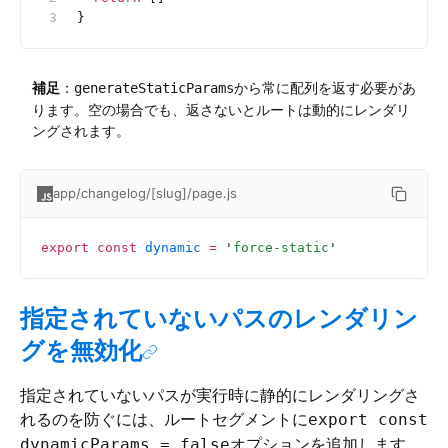
}
補足
：
から常に配列を返す必要があ
generateStaticParams
ります。空の場合でも、返さないとルートは動的にレンダリ
ングされます。
app/changelog/[slug]/page.js
export
 const
 dynamic
 =
 '
force-static
'
指定されていないパスのレンダリン
グを無効化
指定されていないパスが実行時に静的にレンダリングさ
れるのを防ぐには、ルートセグメントに
export const
オプションを追加します。
dynamicParams = false