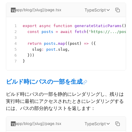
TypeScript
app/blog/[slug]/page.tsx
export
 async
 function
 generateStaticParams
() {
  const
 posts
 =
 await
 fetch
(
'
https://.../posts
  return
 posts
.
map
((post) 
=>
 ({
    slug
:
 post
.slug,
  }))
}
ビルド時にパスの一部を生成
ビルド時にパスの一部を静的にレンダリングし、残りは
実行時に最初にアクセスされたときにレンダリングする
には、パスの部分的なリストを返します：
TypeScript
app/blog/[slug]/page.tsx