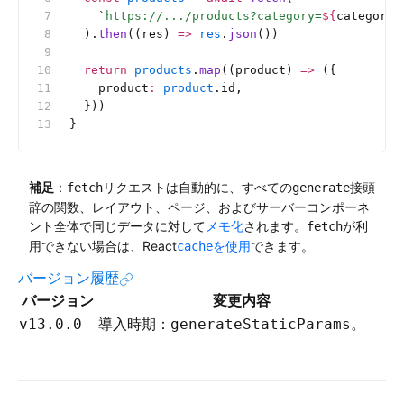
    `
https://.../products?category=
${
category
}
  ).
then
((res) 
=>
 res
.
json
())
  return
 products
.
map
((product) 
=>
 ({
    product
:
 product
.id,
  }))
}
補足
：
リクエストは自動的に、すべての
接頭
fetch
generate
辞の関数、レイアウト、ページ、およびサーバーコンポーネ
ント全体で同じデータに対して
メモ化
されます。
が利
fetch
用できない場合は、React
を使用
できます。
cache
バージョン履歴
バージョン
変更内容
導入時期：
。
v13.0.0
generateStaticParams