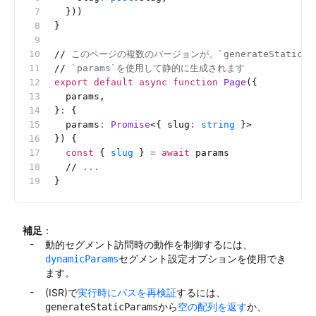
  }))
}
//
 このページの複数のバージョンが、`generateStaticP
//
 `params`を使用して静的に生成されます
export
 default
 async
 function
 Page
({
  params,
}
:
 {
  params
:
 Promise
<{
 slug
:
 string
 }>
}) {
  const
 { 
slug
 } 
=
 await
 params
  //
 ...
}
補足
：
動的セグメント訪問時の動作を制御するには、
セグメント設定オプションを使用でき
dynamicParams
ます。
(ISR)で
実行時にパスを再検証
するには、
から
空の配列を返す
か、
generateStaticParams