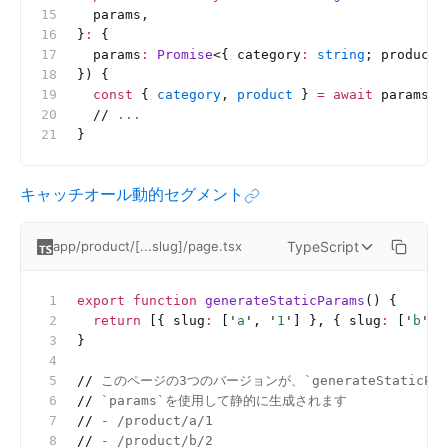
  params,
}
:
 {
  params
:
 Promise
<{
 category
:
 string
;
 product
:
}) {
  const
 { 
category
, 
product
 } 
=
 await
 params
  //
 ...
}
キャッチオール動的セグメント
TypeScript
app/product/[...slug]/page.tsx
export
 function
 generateStaticParams
() {
  return
 [{ slug
:
 [
'
a
'
, 
'
1
'
] }, { slug
:
 [
'
b
'
, 
}
//
 このページの3つのバージョンが、`generateStaticPa
//
 `params`を使用して静的に生成されます
//
 - /product/a/1
//
 - /product/b/2