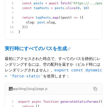
  const
 posts
 =
 await
 fetch
(
'
https://.../posts
  const
 topPosts
 =
 posts
.
slice
(
0
, 
10
)
  return
 topPosts
.
map
((post) 
=>
 ({
    slug
:
 post
.slug,
  }))
}
実行時にすべてのパスを生成
最初にアクセスされた時点で、すべてのパスを静的にレ
ンダリングするには、空の配列を返すか（ビルド時には
レンダリングされません）、
export const dynamic
を使用します：
= 'force-static'
app/blog/[slug]/page.js
export
 async
 function
 generateStaticParams
() {
  return
 []