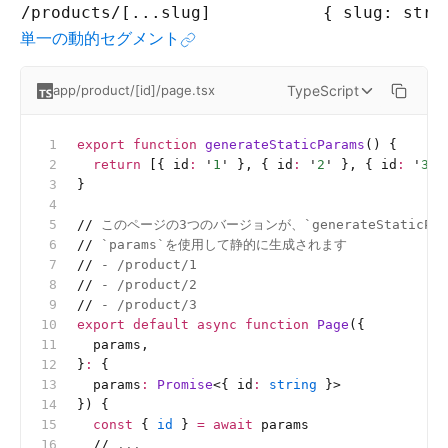
/products/[...slug]
{ slug: stri
単一の動的セグメント
TypeScript
app/product/[id]/page.tsx
export
 function
 generateStaticParams
() {
  return
 [{ id
:
 '
1
'
 }, { id
:
 '
2
'
 }, { id
:
 '
3
'
 
}
//
 このページの3つのバージョンが、`generateStaticPa
//
 `params`を使用して静的に生成されます
//
 - /product/1
//
 - /product/2
//
 - /product/3
export
 default
 async
 function
 Page
({
  params,
}
:
 {
  params
:
 Promise
<{
 id
:
 string
 }>
}) {
  const
 { 
id
 } 
=
 await
 params
  //
 ...