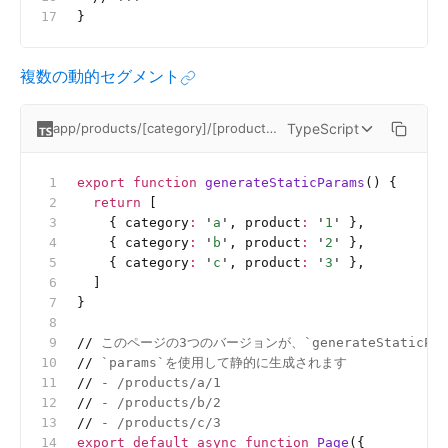
}
複数の動的セグメント
TypeScript
app/products/[category]/[product]/page.tsx
export
 function
 generateStaticParams
() {
  return
 [
    { category
:
 '
a
'
, product
:
 '
1
'
 },
    { category
:
 '
b
'
, product
:
 '
2
'
 },
    { category
:
 '
c
'
, product
:
 '
3
'
 },
  ]
}
//
 このページの3つのバージョンが、`generateStaticPa
//
 `params`を使用して静的に生成されます
//
 - /products/a/1
//
 - /products/b/2
//
 - /products/c/3
export
 default
 async
 function
 Page
({