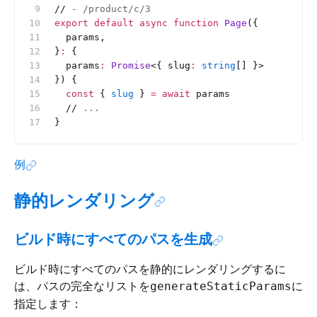
//
 - /product/c/3
export
 default
 async
 function
 Page
({
  params,
}
:
 {
  params
:
 Promise
<{
 slug
:
 string
[]
 }>
}) {
  const
 { 
slug
 } 
=
 await
 params
  //
 ...
}
例
静的レンダリング
ビルド時にすべてのパスを生成
ビルド時にすべてのパスを静的にレンダリングするに
は、パスの完全なリストを
に
generateStaticParams
指定します：