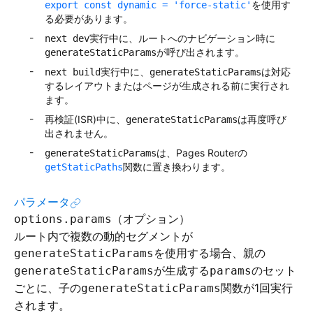
を使用す
export const dynamic = 'force-static'
る必要があります。
実行中に、ルートへのナビゲーション時に
next dev
が呼び出されます。
generateStaticParams
実行中に、
は対応
next build
generateStaticParams
するレイアウトまたはページが生成される前に実行され
ます。
再検証(ISR)中に、
は再度呼び
generateStaticParams
出されません。
は、Pages Routerの
generateStaticParams
関数に置き換わります。
getStaticPaths
パラメータ
（オプション）
options.params
ルート内で複数の動的セグメントが
を使用する場合、親の
generateStaticParams
が生成する
のセット
generateStaticParams
params
ごとに、子の
関数が1回実行
generateStaticParams
されます。