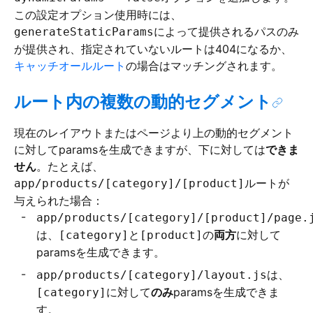
この設定オプション使用時には、
によって提供されるパスのみ
generateStaticParams
が提供され、指定されていないルートは404になるか、
キャッチオールルート
の場合はマッチングされます。
ルート内の複数の動的セグメント
現在のレイアウトまたはページより上の動的セグメント
に対してparamsを生成できますが、下に対しては
できま
せん
。たとえば、
ルートが
app/products/[category]/[product]
与えられた場合：
app/products/[category]/[product]/page.
は、
と
の
両方
に対して
[category]
[product]
paramsを生成できます。
は、
app/products/[category]/layout.js
に対して
のみ
paramsを生成できま
[category]
す。