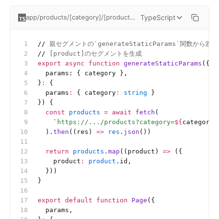
TypeScript
app/products/[category]/[product]/page.tsx
//
 親セグメントの`generateStaticParams`関数から渡
//
 [product]のセグメントを生成
export
 async
 function
 generateStaticParams
({
  params: { category },
}
:
 {
  params
:
 {
 category
:
 string
 }
}) {
  const
 products
 =
 await
 fetch
(
    `
https://.../products?category=
${
category
}
  ).
then
((res) 
=>
 res
.
json
())
  return
 products
.
map
((product) 
=>
 ({
    product
:
 product
.id,
  }))
}
export
 default
 function
 Page
({
  params,