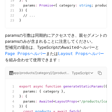
}
:
 {
  params
:
 Promise
<{
 category
:
 string
;
 product
:
}) {
  //
 ...
}
paramsの引数は同期的にアクセスでき、親セグメントの
paramsのみが含まれることに注意してください。
型補完の場合は、TypeScriptの
ヘルパーと
Awaited
ヘルパー
または
ヘルパー
Page Props
Layout Props
を組み合わせて使用できます：
TypeScript
app/products/[category]/[product]/page.tsx
export
 async
 function
 generateStaticParams
({
  params: { category },
}
:
 {
  params
:
 Awaited
<
LayoutProps
<
'
/products/[cate
}) {
  const
 products
 =
 await
 fetch
(