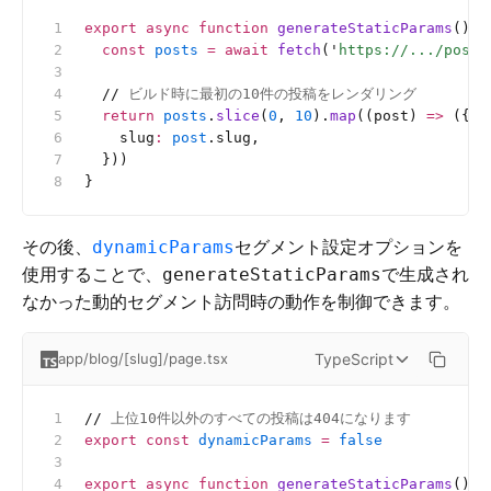
export
 async
 function
 generateStaticParams
() {
  const
 posts
 =
 await
 fetch
(
'
https://.../posts
  //
 ビルド時に最初の10件の投稿をレンダリング
  return
 posts
.
slice
(
0
, 
10
).
map
((post) 
=>
 ({
    slug
:
 post
.slug,
  }))
}
その後、
セグメント設定オプションを
dynamicParams
使用することで、
で生成され
generateStaticParams
なかった動的セグメント訪問時の動作を制御できます。
TypeScript
app/blog/[slug]/page.tsx
//
 上位10件以外のすべての投稿は404になります
export
 const
 dynamicParams
 =
 false
export
 async
 function
 generateStaticParams
() {