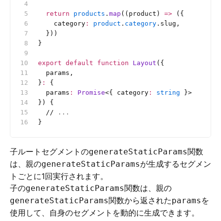
  return
 products
.
map
((product) 
=>
 ({
    category
:
 product
.
category
.slug,
  }))
}
export
 default
 function
 Layout
({
  params,
}
:
 {
  params
:
 Promise
<{
 category
:
 string
 }>
}) {
  //
 ...
}
子ルートセグメントの
関数
generateStaticParams
は、親の
が生成するセグメン
generateStaticParams
トごとに1回実行されます。
子の
関数は、親の
generateStaticParams
関数から返された
を
generateStaticParams
params
使用して、自身のセグメントを動的に生成できます。