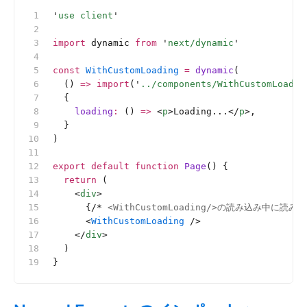
'
use client
'
import
 dynamic 
from
 '
next/dynamic
'
const
 WithCustomLoading
 =
 dynamic
(
  () 
=>
 import
(
'
../components/WithCustomLoadin
  {
    loading
:
 () 
=>
 <
p
>Loading...</
p
>,
  }
)
export
 default
 function
 Page
() {
  return
 (
    <
div
>
      {
/*
 <WithCustomLoading/>の読み込み中
      <
WithCustomLoading
 />
    </
div
>
  )
}