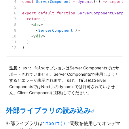
const
 ServerComponent
 =
 dynamic
(() 
=>
 import
(
'
export
 default
 function
 ServerComponentExample
  return
 (
    <
div
>
      <
ServerComponent
 />
    </
div
>
  )
}
注意：
オプションはServer Componentsではサ
ssr: false
ポートされていません。Server Componentsで使用しようと
するとエラーが表示されます。
はServer
ssr: false
ComponentsではNext.jsのdynamicでは許可されていませ
ん。Client Componentに移動してください。
外部ライブラリの読み込み
外部ライブラリは
関数を使用してオンデマ
import()