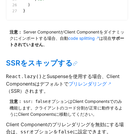
  )
}
注意：
Server ComponentがClient Componentをダイナミッ
クにインポートする場合、自動
code splitting
は現在
サポー
トされていません
。
SSRをスキップする
とSuspenseを使用する場合、Client
React.lazy()
Componentsはデフォルトで
プリレンダリング
（SSR）されます。
注意：
オプションはClient Componentsでのみ
ssr: false
機能します。クライアントのコード分割が正常に動作するよ
うにClient Componentsに移動してください。
Client Componentのプリレンダリングを無効にする場
合は、
オプションを
に設定できます。
ssr
false