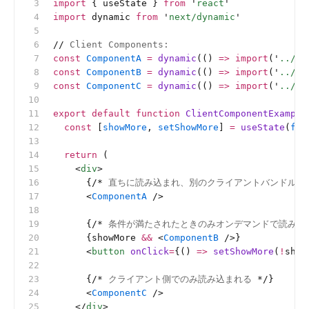
import
 { useState } 
from
 '
react
'
import
 dynamic 
from
 '
next/dynamic
'
//
 Client Components:
const
 ComponentA
 =
 dynamic
(() 
=>
 import
(
'
../co
const
 ComponentB
 =
 dynamic
(() 
=>
 import
(
'
../co
const
 ComponentC
 =
 dynamic
(() 
=>
 import
(
'
../co
export
 default
 function
 ClientComponentExample
  const
 [
showMore
, 
setShowMore
] 
=
 useState
(
fal
  return
 (
    <
div
>
      {
/*
 直ちに読み込まれ、別のクライアントバンドルで
      <
ComponentA
 />
      {
/*
 条件が満たされたときのみオンデマンドで読み込
      {showMore 
&&
 <
ComponentB
 />}
      <
button
 onClick
=
{() 
=>
 setShowMore
(
!
show
      {
/*
 クライアント側でのみ読み込まれる 
*/
}
      <
ComponentC
 />
    </
div
>