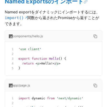
Named Exportsのインポート
Named exportをダイナミックにインポートするには、
関数から返されたPromiseから返すことが
import()
できます。
components/hello.js
'
use client
'
export
 function
 Hello
() {
  return
 <
p
>Hello!</
p
>
}
app/page.js
import
 dynamic 
from
 '
next/dynamic
'