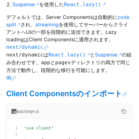
Suspense
を使用した
React.lazy()
デフォルトでは、Server Componentsは自動的に
code
split
され、
streaming
を使用してサーバーからクライ
アントへUIの一部を段階的に送信できます。Lazy
loadingはClient Componentsに適用されます。
next/dynamic
は
と
Suspense
の組
next/dynamic
React.lazy()
み合わせです。
と
ディレクトリの両方で同じ
app
pages
方法で動作し、段階的な移行を可能にします。
例
Client Componentsのインポート
app/page.js
'
use client
'