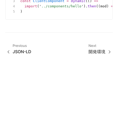
const
 ClientComponent
 =
 dynamic
(() 
=>
  import
(
'
../components/hello
'
).
then
((mod) 
=>
 
)
Previous
Next
JSON-LD
開発環境