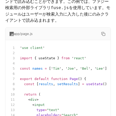
ンドで読み込むことができます。この例では、ファジー
検索用の外部ライブラリ
を使用しています。モ
fuse.js
ジュールはユーザーが検索入力に入力した後にのみクラ
イアントで読み込まれます。
app/page.js
'
use client
'
import
 { useState } 
from
 '
react
'
const
 names
 =
 [
'
Tim
'
, 
'
Joe
'
, 
'
Bel
'
, 
'
Lee
'
]
export
 default
 function
 Page
() {
  const
 [
results
, 
setResults
] 
=
 useState
()
  return
 (
    <
div
>
      <
input
        type
=
"text"
        placeholder
=
"Search"