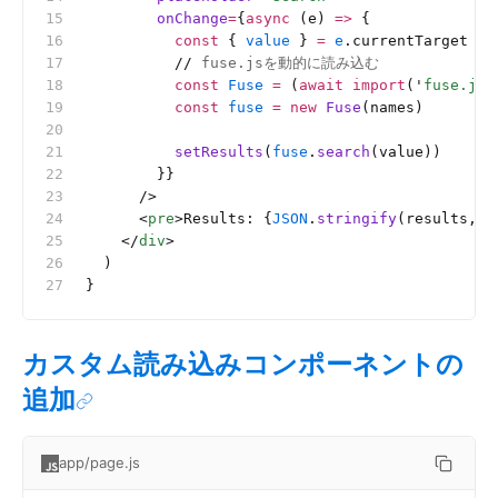
        onChange
=
{
async
 (e) 
=>
 {
          const
 { 
value
 } 
=
 e
.currentTarget
          //
 fuse.jsを動的に読み込む
          const
 Fuse
 =
 (
await
 import
(
'
fuse.js
'
          const
 fuse
 =
 new
 Fuse
(names)
          setResults
(
fuse
.
search
(value))
        }}
      />
      <
pre
>Results: {
JSON
.
stringify
(results, 
n
    </
div
>
  )
}
カスタム読み込みコンポーネントの
追加
app/page.js