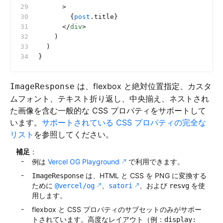
      >
        {
post
.title}
      </
div
>
    )
  )
}
は、flexbox と絶対位置指定、カスタ
ImageResponse
ムフォント、テキスト折り返し、中央揃え、ネストされ
た画像を含む一般的な CSS プロパティをサポートして
います。
サポートされている CSS プロパティの完全な
リスト
を参照してください。
補足
：
例は
Vercel OG Playground
で利用できます。
は、HTML と CSS を PNG に変換する
ImageResponse
ために
、
、および
を使
@vercel/og
satori
resvg
用します。
flexbox と CSS プロパティのサブセットのみがサポー
トされています。高度なレイアウト（例：
display: