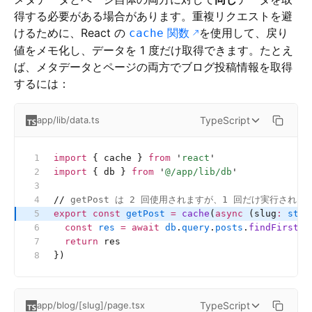
得する必要がある場合があります。重複リクエストを避
けるために、React の
関数
を使用して、戻り
cache
値をメモ化し、データを 1 度だけ取得できます。たとえ
ば、メタデータとページの両方でブログ投稿情報を取得
するには：
TypeScript
app/lib/data.ts
import
 { cache } 
from
 '
react
'
import
 { db } 
from
 '
@/app/lib/db
'
//
 getPost は 2 回使用されますが、1 回だけ実行されま
export
 const
 getPost
 =
 cache
(
async
 (slug
:
 stri
  const
 res
 =
 await
 db
.
query
.
posts
.
findFirst
({
  return
 res
})
TypeScript
app/blog/[slug]/page.tsx