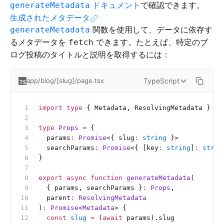
ドキュメント
で確認できます。
generateMetadata
生成されたメタデータ
関数を使用して、データに依存す
generateMetadata
るメタデータを
できます。たとえば、特定のブ
fetch
ログ投稿のタイトルと説明を取得するには：
TypeScript
app/blog/[slug]/page.tsx
import
 type
 { Metadata, ResolvingMetadata } 
fr
type
 Props
 =
 {
  params
:
 Promise
<{
 slug
:
 string
 }>
  searchParams
:
 Promise
<{
 [key
:
 string
]
:
 strin
}
export
 async
 function
 generateMetadata
(
  { params, searchParams }
:
 Props
,
  parent
:
 ResolvingMetadata
)
:
 Promise
<
Metadata
> {
  const
 slug
 =
 (
await
 params).slug