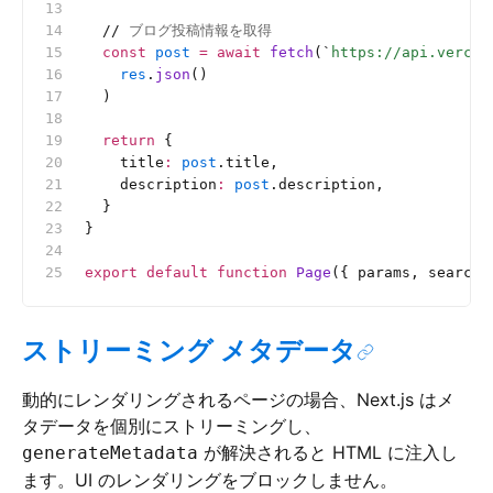
  //
 ブログ投稿情報を取得
  const
 post
 =
 await
 fetch
(
`
https://api.vercel
    res
.
json
()
  )
  return
 {
    title
:
 post
.title,
    description
:
 post
.description,
  }
}
export
 default
 function
 Page
({ params, searchP
ストリーミング メタデータ
動的にレンダリングされるページの場合、Next.js はメ
タデータを個別にストリーミングし、
が解決されると HTML に注入し
generateMetadata
ます。UI のレンダリングをブロックしません。