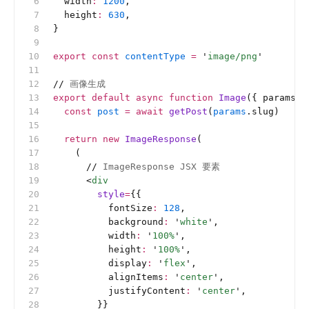
  width
:
 1200
,
  height
:
 630
,
}
export
 const
 contentType
 =
 '
image/png
'
//
 画像生成
export
 default
 async
 function
 Image
({ params }
  const
 post
 =
 await
 getPost
(
params
.slug)
  return
 new
 ImageResponse
(
    (
      //
 ImageResponse JSX 要素
      <
div
        style
=
{{
          fontSize
:
 128
,
          background
:
 '
white
'
,
          width
:
 '
100%
'
,
          height
:
 '
100%
'
,
          display
:
 '
flex
'
,
          alignItems
:
 '
center
'
,
          justifyContent
:
 '
center
'
,
        }}