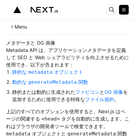
Menu
メタデータと OG 画像
Metadata API は、アプリケーションメタデータを定義
して SEO と Web シェアラビリティを向上させるために
使用でき、以下が含まれます：
静的な
オブジェクト
metadata
動的な
関数
generateMetadata
静的または動的に生成された
ファビコン
と
OG 画像
を
追加するために使用できる特殊な
ファイル規約
。
上記のすべてのオプションを使用すると、Next.js はペ
ージの関連する
タグを自動的に生成します。こ
<head>
れはブラウザの開発者ツールで検査できます。
オブジェクトと
関数
metadata
generateMetadata