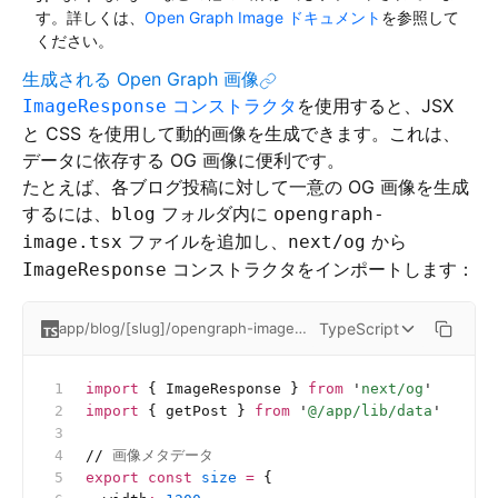
す。詳しくは、
Open Graph Image ドキュメント
を参照して
ください。
生成される Open Graph 画像
コンストラクタ
を使用すると、JSX
ImageResponse
と CSS を使用して動的画像を生成できます。これは、
データに依存する OG 画像に便利です。
たとえば、各ブログ投稿に対して一意の OG 画像を生成
するには、
フォルダ内に
blog
opengraph-
ファイルを追加し、
から
image.tsx
next/og
コンストラクタをインポートします：
ImageResponse
TypeScript
app/blog/[slug]/opengraph-image.tsx
import
 { ImageResponse } 
from
 '
next/og
'
import
 { getPost } 
from
 '
@/app/lib/data
'
//
 画像メタデータ
export
 const
 size
 =
 {