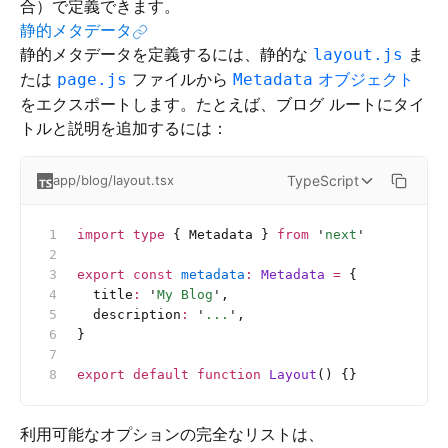
合）で定義できます。
静的メタデータ
静的メタデータを定義するには、静的な
ま
layout.js
たは
ファイルから
オブジェクト
page.js
Metadata
をエクスポートします。たとえば、ブログ ルートにタイ
トルと説明を追加するには：
TypeScript
app/blog/layout.tsx
import
 type
 { Metadata } 
from
 '
next
'
export
 const
 metadata
:
 Metadata 
=
 {
  title
:
 '
My Blog
'
,
  description
:
 '
...
'
,
}
export
 default
 function
 Layout
() {}
利用可能なオプションの完全なリストは、