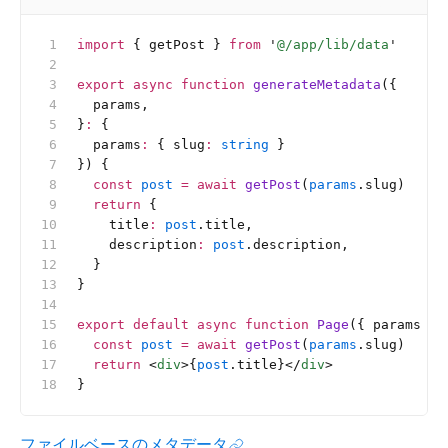
import
 { getPost } 
from
 '
@/app/lib/data
'
export
 async
 function
 generateMetadata
({
  params,
}
:
 {
  params
:
 {
 slug
:
 string
 }
}) {
  const
 post
 =
 await
 getPost
(
params
.slug)
  return
 {
    title
:
 post
.title,
    description
:
 post
.description,
  }
}
export
 default
 async
 function
 Page
({ params }
:
  const
 post
 =
 await
 getPost
(
params
.slug)
  return
 <
div
>{
post
.title}</
div
>
}
ファイルベースのメタデータ