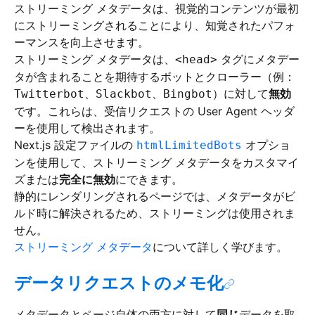
ストリーミング メタデータは、視覚的コンテンツが最初
にストリーミングされることにより、知覚されたパフォ
ーマンスを向上させます。
ストリーミング メタデータは、
タグにメタデー
<head>
タが含まれることを期待するボットとクローラー（例：
、
、
）に対して
無効
Twitterbot
Slackbot
Bingbot
です。これらは、受信リクエストの User Agent ヘッダ
ーを使用して検出されます。
Next.js 設定ファイルの
オプショ
htmlLimitedBots
ンを使用して、ストリーミング メタデータをカスタマイ
ズまたは
完全に無効
にできます。
静的にレンダリングされるページでは、メタデータがビ
ルド時に解決されるため、ストリーミングは使用されま
せん。
ストリーミング メタデータ
について詳しく学びます。
データリクエストのメモ化
メタデータとページ自体の両方に対して
同じ
データを取