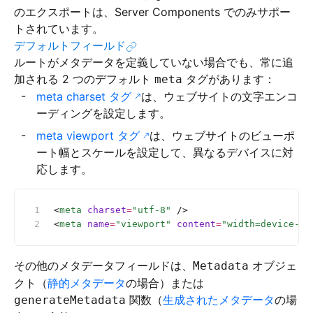
のエクスポートは、Server Components でのみサポー
トされています。
デフォルトフィールド
ルートがメタデータを定義していない場合でも、常に追
加される 2 つのデフォルト
タグがあります：
meta
meta charset タグ
は、ウェブサイトの文字エンコ
ーディングを設定します。
meta viewport タグ
は、ウェブサイトのビューポ
ート幅とスケールを設定して、異なるデバイスに対
応します。
<
meta
 charset
=
"utf-8"
 />
<
meta
 name
=
"viewport"
 content
=
"width=device-wi
その他のメタデータフィールドは、
オブジェ
Metadata
クト（
静的メタデータ
の場合）または
関数（
生成されたメタデータ
の場
generateMetadata