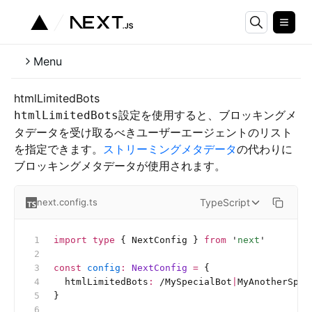
Menu
htmlLimitedBots
設定を使用すると、ブロッキングメ
htmlLimitedBots
タデータを受け取るべきユーザーエージェントのリスト
を指定できます。
ストリーミングメタデータ
の代わりに
ブロッキングメタデータが使用されます。
TypeScript
next.config.ts
import
 type
 { NextConfig } 
from
 '
next
'
const
 config
:
 NextConfig 
=
 {
  htmlLimitedBots
:
 /MySpecialBot
|
MyAnotherSpec
}