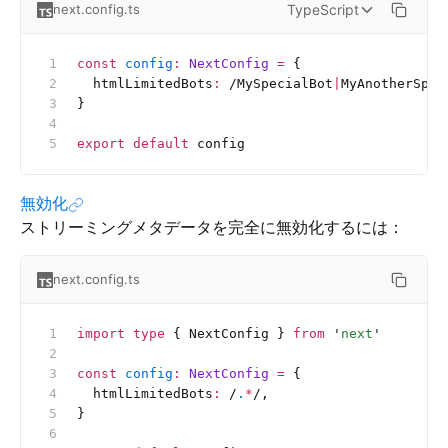
TypeScript
next.config.ts
const
 config
:
 NextConfig 
=
 {
  htmlLimitedBots
:
 /MySpecialBot
|
MyAnotherSpec
}
export
 default
 config
無効化
ストリーミングメタデータを完全に無効化するには：
next.config.ts
import
 type
 { NextConfig } 
from
 '
next
'
const
 config
:
 NextConfig 
=
 {
  htmlLimitedBots
:
 /
.
*
/
,
}