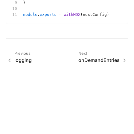
}
module
.
exports
 =
 withMDX
(nextConfig)
Previous
Next
logging
onDemandEntries