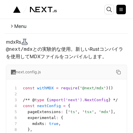
Menu
mdxRs
との実験的な使用。新しいRustコンパイラ
@next/mdx
を使用してMDXファイルをコンパイルします。
next.config.js
const
 withMDX
 =
 require
(
'
@next/mdx
'
)()
/**
 @
type
 {
import('next').NextConfig
}
 */
const
 nextConfig
 =
 {
  pageExtensions
:
 [
'
ts
'
, 
'
tsx
'
, 
'
mdx
'
],
  experimental
:
 {
    mdxRs
:
 true
,
  },