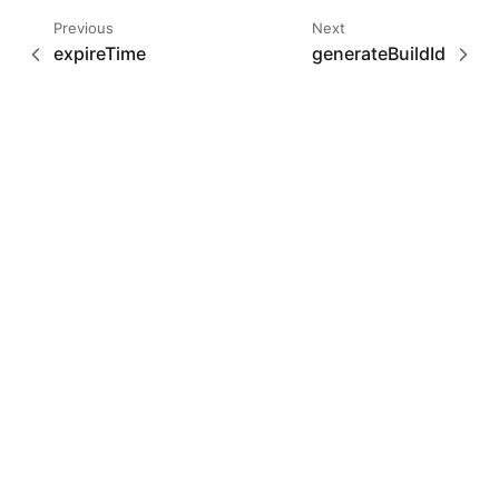
Previous
Next
expireTime
generateBuildId