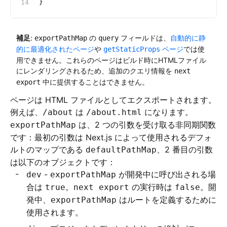
}
補足
:
の
フィールドは、
自動的に静
exportPathMap
query
的に最適化されたページ
や
ページ
では使
getStaticProps
用できません。これらのページはビルド時にHTMLファイル
にレンダリングされるため、追加のクエリ情報を
next
中に提供することはできません。
export
ページは HTML ファイルとしてエクスポートされます。
例えば、
は
になります。
/about
/about.html
は、2 つの引数を受け取る非同期関数
exportPathMap
です：最初の引数は Next.js によって使用されるデフォ
ルトのマップである
、2 番目の引数
defaultPathMap
は以下のオブジェクトです：
-
が開発中に呼び出される場
dev
exportPathMap
合は
。
の実行時は
。開
true
next export
false
発中、
はルートを定義するために
exportPathMap
使用されます。