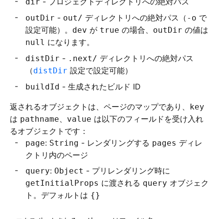
- プロジェクトディレクトリへの絶対パス
dir
-
ディレクトリへの絶対パス（
で
outDir
out/
-o
設定可能）。
が
の場合、
の値は
dev
true
outDir
になります。
null
-
ディレクトリへの絶対パス
distDir
.next/
（
設定で設定可能）
distDir
- 生成されたビルド ID
buildId
返されるオブジェクトは、ページのマップであり、
key
は
、
は以下のフィールドを受け入れ
pathname
value
るオブジェクトです：
:
- レンダリングする
ディレ
page
String
pages
クトリ内のページ
:
- プリレンダリング時に
query
Object
に渡される
オブジェク
getInitialProps
query
ト。デフォルトは
{}