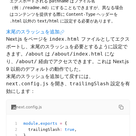
エクスポートされる
はファイル名
pathname
（例：
）にすることもできますが、異なる場合
/readme.md
はコンテンツを提供する際に
ヘッダーを
Content-Type
以外の
に設定する必要があります。
.html
text/html
末尾のスラッシュを追加
Next.js をページを
ファイルとしてエクス
index.html
ポートし、末尾のスラッシュを必要とするように設定で
きます。
は
にな
/about
/about/index.html
り、
経由でアクセスできます。これは Next.js
/about/
9 以前のデフォルトの動作でした。
末尾のスラッシュを追加して戻すには、
を開き、
設定を有
next.config.js
trailingSlash
効にします：
next.config.js
module
.
exports
 =
 {
  trailingSlash
:
 true
,
}