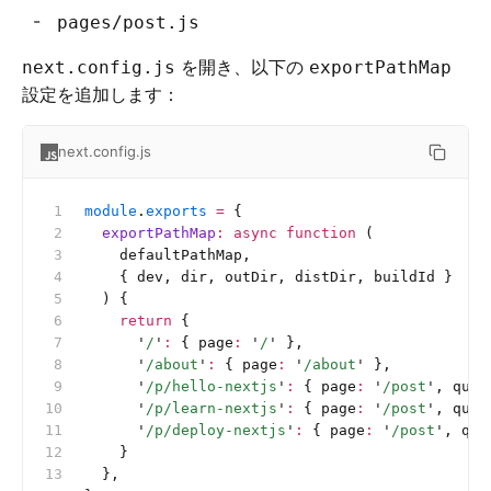
pages/post.js
を開き、以下の
next.config.js
exportPathMap
設定を追加します：
next.config.js
module
.
exports
 =
 {
  exportPathMap
:
 async
 function
 (
    defaultPathMap,
    { dev, dir, outDir, distDir, buildId }
  ) {
    return
 {
      '
/
'
:
 { page
:
 '
/
'
 },
      '
/about
'
:
 { page
:
 '
/about
'
 },
      '
/p/hello-nextjs
'
:
 { page
:
 '
/post
'
, quer
      '
/p/learn-nextjs
'
:
 { page
:
 '
/post
'
, quer
      '
/p/deploy-nextjs
'
:
 { page
:
 '
/post
'
, que
    }
  },