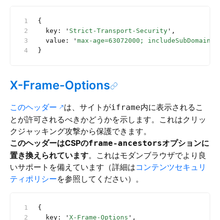
{
  key: 
'
Strict-Transport-Security
'
,
  value: 
'
max-age=63072000; includeSubDomains;
}
X-Frame-Options
このヘッダー
は、サイトが
内に表示されるこ
iframe
とが許可されるべきかどうかを示します。これはクリッ
クジャッキング攻撃から保護できます。
このヘッダーはCSPの
オプションに
frame-ancestors
置き換えられています
。これはモダンブラウザでより良
いサポートを備えています（詳細は
コンテンツセキュリ
ティポリシー
を参照してください）。
{
  key: 
'
X-Frame-Options
'
,