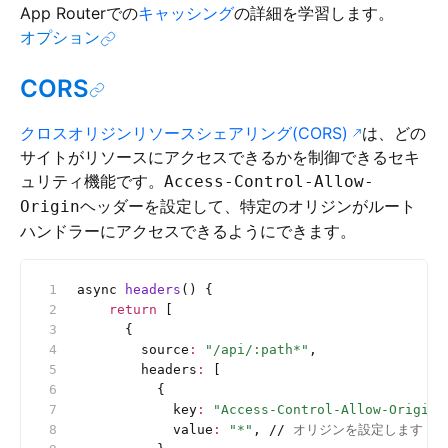
App Routerでの
キャッシング
の詳細を学習します。
オプション
CORS
クロスオリジンリソースシェアリング(CORS)
は、どの
サイトがリソースにアクセスできるかを制御できるセキ
ュリティ機能です。
Access-Control-Allow-
ヘッダーを設定して、特定のオリジンが
ルート
Origin
ハンドラー
にアクセスできるようにできます。
async 
headers
() {
    return
 [
      {
        source
:
 "/api/:path*"
,
        headers
:
 [
          {
            key
:
 "Access-Control-Allow-Origin"
            value
:
 "*"
, 
//
 オリジンを設定します