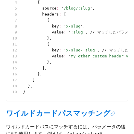
      {
        source
:
 '
/blog/:slug
'
,
        headers
:
 [
          {
            key
:
 '
x-slug
'
,
            value
:
 '
:slug
'
, 
//
 マッチしたパラメータ
          },
          {
            key
:
 '
x-slug-:slug
'
, 
//
 マッチしたパ
            value
:
 '
my other custom header val
          },
        ],
      },
    ]
  },
}
ワイルドカードパスマッチング
ワイルドカードパスにマッチするには、パラメータの後
に
を使用します。例えば、
*
/blog/:slug*