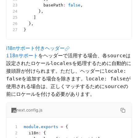
        basePath
:
 false
,
      },
    ]
  },
}
i18nサポート付きヘッダー
サポート
をヘッダーで活用する場合、各
は
i18n
source
設定されたロケール
を処理するために自動的に
locales
接頭辞が付けられます。ただし、ヘッダーに
locale:
を追加する場合を除きます。
が
false
locale: false
使用される場合は、正しくマッチするために
の
source
前にロケールを付ける必要があります。
next.config.js
module
.
exports
 =
 {
  i18n
:
 {