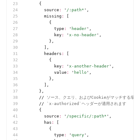
      {
        source
:
 '
/:path*
'
,
        missing
:
 [
          {
            type
:
 '
header
'
,
            key
:
 '
x-no-header
'
,
          },
        ],
        headers
:
 [
          {
            key
:
 '
x-another-header
'
,
            value
:
 '
hello
'
,
          },
        ],
      },
      //
 ソース、クエリ、およびCookieがマッチする場合
      //
 `x-authorized`ヘッダーが適用されます
      {
        source
:
 '
/specific/:path*
'
,
        has
:
 [
          {
            type
:
 '
query
'
,