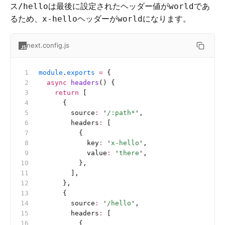
ス
は最後に設定されたヘッダー値が
であ
/hello
world
るため、
ヘッダーが
になります。
x-hello
world
next.config.js
module
.
exports
 =
 {
  async
 headers
() {
    return
 [
      {
        source
:
 '
/:path*
'
,
        headers
:
 [
          {
            key
:
 '
x-hello
'
,
            value
:
 '
there
'
,
          },
        ],
      },
      {
        source
:
 '
/hello
'
,
        headers
:
 [
          {