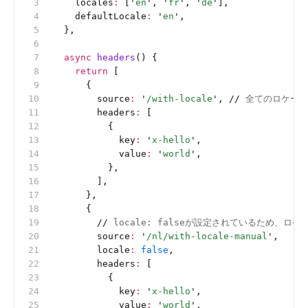
    locales
:
 [
'
en
'
, 
'
fr
'
, 
'
de
'
],
    defaultLocale
:
 '
en
'
,
  },
  async
 headers
() {
    return
 [
      {
        source
:
 '
/with-locale
'
, 
//
 全てのロケー
        headers
:
 [
          {
            key
:
 '
x-hello
'
,
            value
:
 '
world
'
,
          },
        ],
      },
      {
        //
 locale: falseが設定されているため、
        source
:
 '
/nl/with-locale-manual
'
,
        locale
:
 false
,
        headers
:
 [
          {
            key
:
 '
x-hello
'
,
            value
:
 '
world
'
,