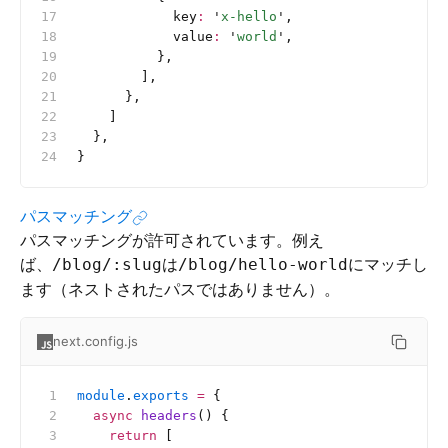
            key
:
 '
x-hello
'
,
            value
:
 '
world
'
,
          },
        ],
      },
    ]
  },
}
パスマッチング
パスマッチングが許可されています。例え
ば、
は
にマッチし
/blog/:slug
/blog/hello-world
ます（ネストされたパスではありません）。
next.config.js
module
.
exports
 =
 {
  async
 headers
() {
    return
 [