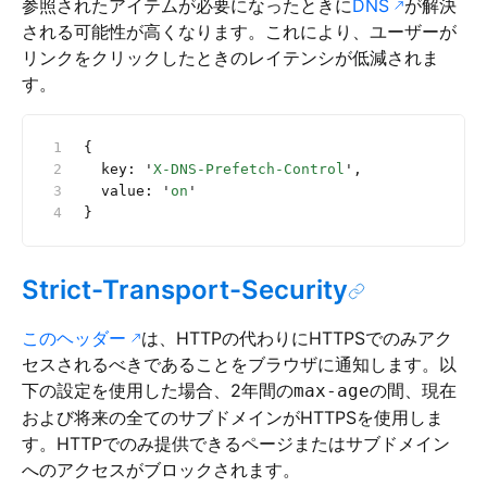
参照されたアイテムが必要になったときに
DNS
が解決
される可能性が高くなります。これにより、ユーザーが
リンクをクリックしたときのレイテンシが低減されま
す。
{
  key: 
'
X-DNS-Prefetch-Control
'
,
  value: 
'
on
'
}
Strict-Transport-Security
このヘッダー
は、HTTPの代わりにHTTPSでのみアク
セスされるべきであることをブラウザに通知します。以
下の設定を使用した場合、2年間の
の間、現在
max-age
および将来の全てのサブドメインがHTTPSを使用しま
す。HTTPでのみ提供できるページまたはサブドメイン
へのアクセスがブロックされます。