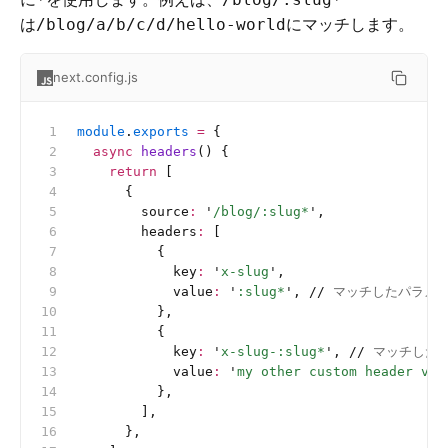
は
にマッチします。
/blog/a/b/c/d/hello-world
next.config.js
module
.
exports
 =
 {
  async
 headers
() {
    return
 [
      {
        source
:
 '
/blog/:slug*
'
,
        headers
:
 [
          {
            key
:
 '
x-slug
'
,
            value
:
 '
:slug*
'
, 
//
 マッチしたパラメー
          },
          {
            key
:
 '
x-slug-:slug*
'
, 
//
 マッチした
            value
:
 '
my other custom header val
          },
        ],
      },