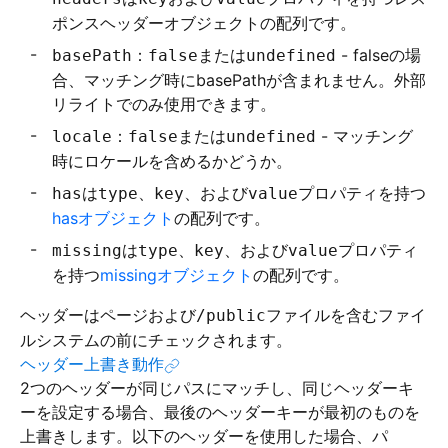
ポンスヘッダーオブジェクトの配列です。
：
または
- falseの場
basePath
false
undefined
合、マッチング時にbasePathが含まれません。外部
リライトでのみ使用できます。
：
または
- マッチング
locale
false
undefined
時にロケールを含めるかどうか。
は
、
、および
プロパティを持つ
has
type
key
value
hasオブジェクト
の配列です。
は
、
、および
プロパティ
missing
type
key
value
を持つ
missingオブジェクト
の配列です。
ヘッダーはページおよび
ファイルを含むファイ
/public
ルシステムの前にチェックされます。
ヘッダー上書き動作
2つのヘッダーが同じパスにマッチし、同じヘッダーキ
ーを設定する場合、最後のヘッダーキーが最初のものを
上書きします。以下のヘッダーを使用した場合、パ