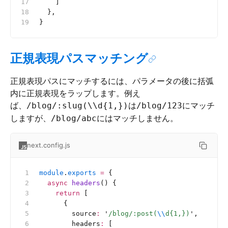
    ]
  },
}
正規表現パスマッチング
正規表現パスにマッチするには、パラメータの後に括弧
内に正規表現をラップします。例え
ば、
は
にマッチ
/blog/:slug(\\d{1,})
/blog/123
しますが、
にはマッチしません。
/blog/abc
next.config.js
module
.
exports
 =
 {
  async
 headers
() {
    return
 [
      {
        source
:
 '
/blog/:post(
\\
d{1,})
'
,
        headers
:
 [