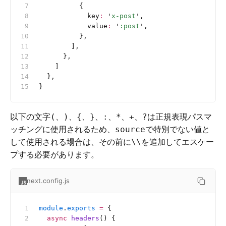
          {
            key
:
 '
x-post
'
,
            value
:
 '
:post
'
,
          },
        ],
      },
    ]
  },
}
以下の文字
、
、
、
、
、
、
、
は正規表現パスマ
(
)
{
}
:
*
+
?
ッチングに使用されるため、
で特別でない値と
source
して使用される場合は、その前に
を追加してエスケー
\\
プする必要があります。
next.config.js
module
.
exports
 =
 {
  async
 headers
() {