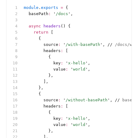
module
.
exports
 =
 {
  basePath
:
 '
/docs
'
,
  async
 headers
() {
    return
 [
      {
        source
:
 '
/with-basePath
'
, 
//
 /docs/wi
        headers
:
 [
          {
            key
:
 '
x-hello
'
,
            value
:
 '
world
'
,
          },
        ],
      },
      {
        source
:
 '
/without-basePath
'
, 
//
 base
        headers
:
 [
          {
            key
:
 '
x-hello
'
,
            value
:
 '
world
'
,
          },
        ],