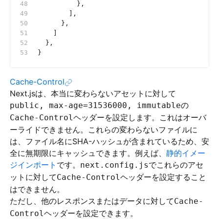
          },
        ],
      },
    ]
  },
}
Cache-Control
Next.jsは、本当に変わらないアセットに対して
の
public, max-age=31536000, immutable
ヘッダーを設定します。これはオーバ
Cache-Control
ーライドできません。これらの変わらないファイルに
は、ファイル名にSHA-ハッシュが含まれているため、安
全に無期限にキャッシュできます。例えば、
静的イメー
ジインポート
です。
でこれらのアセ
next.config.js
ットに対して
ヘッダーを設定すること
Cache-Control
はできません。
ただし、他のレスポンスまたはデータに対して
Cache-
ヘッダーを設定できます。
Control