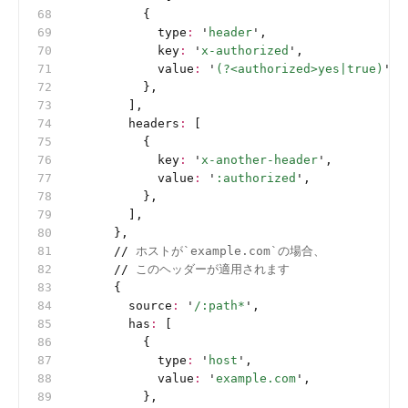
          {
            type
:
 '
header
'
,
            key
:
 '
x-authorized
'
,
            value
:
 '
(?<authorized>yes|true)
'
,
          },
        ],
        headers
:
 [
          {
            key
:
 '
x-another-header
'
,
            value
:
 '
:authorized
'
,
          },
        ],
      },
      //
 ホストが`example.com`の場合、
      //
 このヘッダーが適用されます
      {
        source
:
 '
/:path*
'
,
        has
:
 [
          {
            type
:
 '
host
'
,
            value
:
 '
example.com
'
,
          },