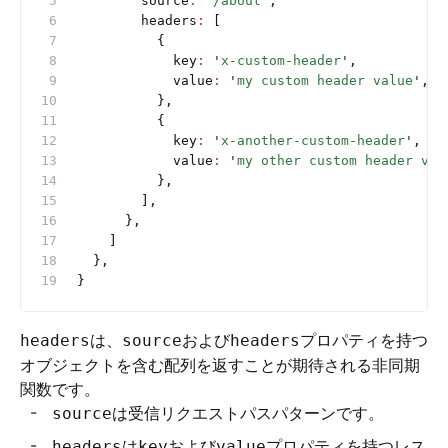
        source
:
 '
/about
'
,
        headers
:
 [
          {
            key
:
 '
x-custom-header
'
,
            value
:
 '
my custom header value
'
,
          },
          {
            key
:
 '
x-another-custom-header
'
,
            value
:
 '
my other custom header val
          },
        ],
      },
    ]
  },
}
は、
および
プロパティを持つ
headers
source
headers
オブジェクトを含む配列を返すことが期待される非同期
関数です。
は受信リクエストパスパターンです。
source
は
および
プロパティを持つレス
headers
key
value