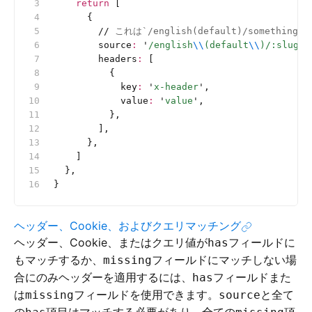
    return
 [
      {
        //
 これは`/english(default)/somet
        source
:
 '
/english
\\
(default
\\
)/:slug
'
,
        headers
:
 [
          {
            key
:
 '
x-header
'
,
            value
:
 '
value
'
,
          },
        ],
      },
    ]
  },
}
ヘッダー、Cookie、およびクエリマッチング
ヘッダー、Cookie、またはクエリ値が
フィールドに
has
もマッチするか、
フィールドにマッチしない場
missing
合にのみヘッダーを適用するには、
フィールドまた
has
は
フィールドを使用できます。
と全て
missing
source