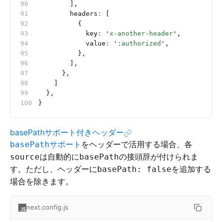
        ],
        headers
:
 [
          {
            key
:
 '
x-another-header
'
,
            value
:
 '
:authorized
'
,
          },
        ],
      },
    ]
  },
}
basePathサポート付きヘッダー
サポート
をヘッダーで活用する場合、各
basePath
は自動的に
の接頭辞が付けられま
source
basePath
す。ただし、ヘッダーに
を追加する
basePath: false
場合を除きます。
next.config.js