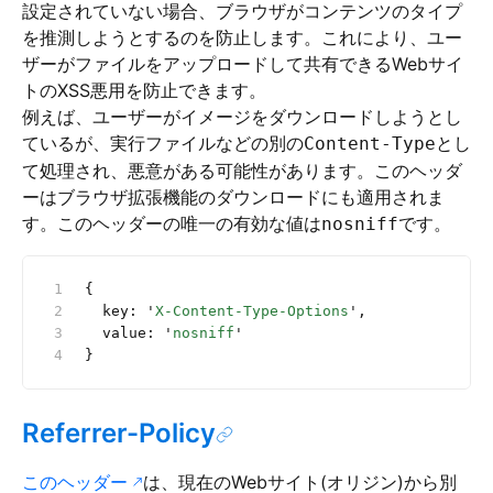
設定されていない場合、ブラウザがコンテンツのタイプ
を推測しようとするのを防止します。これにより、ユー
ザーがファイルをアップロードして共有できるWebサイ
トのXSS悪用を防止できます。
例えば、ユーザーがイメージをダウンロードしようとし
ているが、実行ファイルなどの別の
とし
Content-Type
て処理され、悪意がある可能性があります。このヘッダ
ーはブラウザ拡張機能のダウンロードにも適用されま
す。このヘッダーの唯一の有効な値は
です。
nosniff
{
  key: 
'
X-Content-Type-Options
'
,
  value: 
'
nosniff
'
}
Referrer-Policy
このヘッダー
は、現在のWebサイト(オリジン)から別