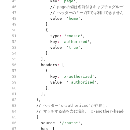
            key
:
 '
page
'
,
            //
 pageの値は名前付きキャプチャグループ
            //
 ヘッダーのキー/値では利用できません。例えば
            value
:
 '
home
'
,
          },
          {
            type
:
 '
cookie
'
,
            key
:
 '
authorized
'
,
            value
:
 '
true
'
,
          },
        ],
        headers
:
 [
          {
            key
:
 '
x-authorized
'
,
            value
:
 '
:authorized
'
,
          },
        ],
      },
      //
 ヘッダー`x-authorized`が存在し、
      //
 マッチする値を含む場合、`x-another-heade
      {
        source
:
 '
/:path*
'
,
        has
:
 [