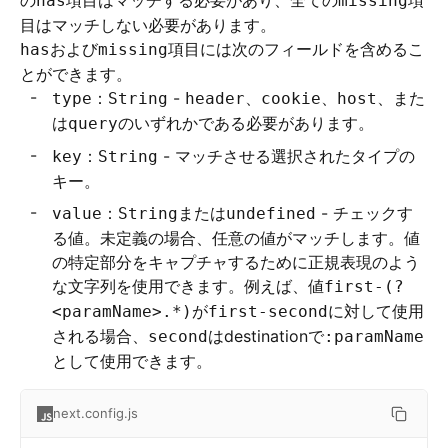
の
項目はマッチする必要があり、全ての
項
has
missing
目はマッチしない必要があります。
および
項目には次のフィールドを含めるこ
has
missing
とができます。
：
-
、
、
、また
type
String
header
cookie
host
は
のいずれかである必要があります。
query
：
- マッチさせる選択されたタイプの
key
String
キー。
：
または
- チェックす
value
String
undefined
る値。未定義の場合、任意の値がマッチします。値
の特定部分をキャプチャするために正規表現のよう
な文字列を使用できます。例えば、値
first-(?
が
に対して使用
<paramName>.*)
first-second
される場合、
はdestinationで
second
:paramName
として使用できます。
next.config.js