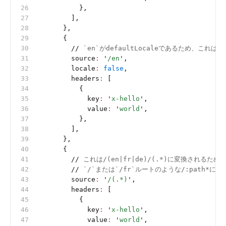
          },
        ],
      },
      {
        //
 `en`がdefaultLocaleであるため、これは
        source
:
 '
/en
'
,
        locale
:
 false
,
        headers
:
 [
          {
            key
:
 '
x-hello
'
,
            value
:
 '
world
'
,
          },
        ],
      },
      {
        //
 これは/(en|fr|de)/(.*)に変換されるた
        //
 `/`または`/fr`ルートのような/:path*に
        source
:
 '
/(.*)
'
,
        headers
:
 [
          {
            key
:
 '
x-hello
'
,
            value
:
 '
world
'
,