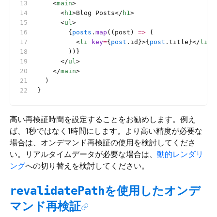
    <
main
>
      <
h1
>Blog Posts</
h1
>
      <
ul
>
        {
posts
.
map
((post) 
=>
 (
          <
li
 key
=
{
post
.id}>{
post
.title}</
li
>
        ))}
      </
ul
>
    </
main
>
  )
}
高い再検証時間を設定することをお勧めします。例え
ば、1秒ではなく1時間にします。より高い精度が必要な
場合は、オンデマンド再検証の使用を検討してくださ
い。リアルタイムデータが必要な場合は、
動的レンダリ
ング
への切り替えを検討してください。
を使用したオンデ
revalidatePath
マンド再検証