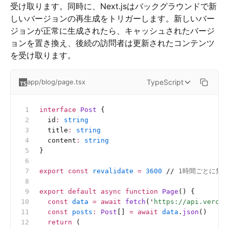
受け取ります。同時に、Next.jsはバックグラウンドで新
しいバージョンの再生成をトリガーします。新しいバー
ジョンが正常に生成されたら、キャッシュされたバージ
ョンを置き換え、後続の訪問者は更新されたコンテンツ
を受け取ります。
TypeScript
app/blog/page.tsx
interface
 Post
 {
  id
:
 string
  title
:
 string
  content
:
 string
}
export
 const
 revalidate
 =
 3600
 //
 1時間ごとに無
export
 default
 async
 function
 Page
() {
  const
 data
 =
 await
 fetch
(
'
https://api.vercel
  const
 posts
:
 Post
[]
 =
 await
 data
.
json
()
  return
 (