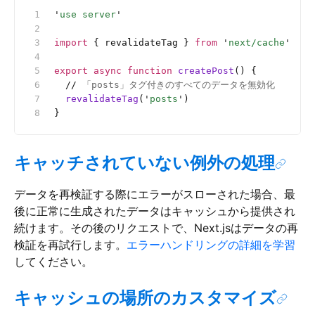
'
use server
'
import
 { revalidateTag } 
from
 '
next/cache
'
export
 async
 function
 createPost
() {
  //
 「posts」タグ付きのすべてのデータを無効化
  revalidateTag
(
'
posts
'
)
}
キャッチされていない例外の処理
データを再検証する際にエラーがスローされた場合、最
後に正常に生成されたデータはキャッシュから提供され
続けます。その後のリクエストで、Next.jsはデータの再
検証を再試行します。
エラーハンドリングの詳細を学習
してください。
キャッシュの場所のカスタマイズ