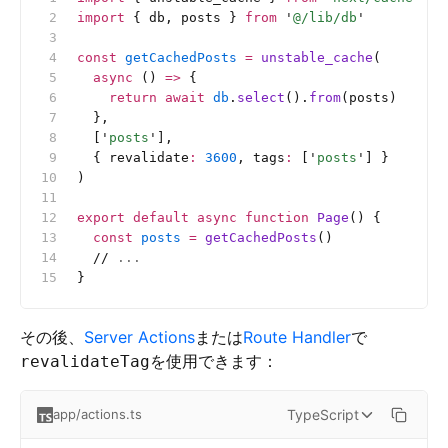
import
 { db, posts } 
from
 '
@/lib/db
'
const
 getCachedPosts
 =
 unstable_cache
(
  async
 () 
=>
 {
    return
 await
 db
.
select
().
from
(posts)
  },
  [
'
posts
'
],
  { revalidate
:
 3600
, tags
:
 [
'
posts
'
] }
)
export
 default
 async
 function
 Page
() {
  const
 posts
 =
 getCachedPosts
()
  //
 ...
}
その後、
Server Actions
または
Route Handler
で
を使用できます：
revalidateTag
TypeScript
app/actions.ts