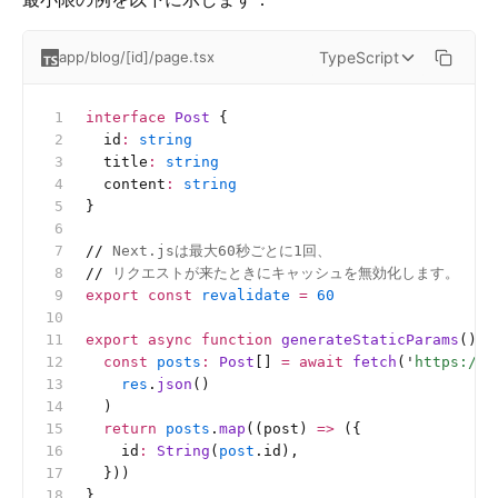
TypeScript
app/blog/[id]/page.tsx
interface
 Post
 {
  id
:
 string
  title
:
 string
  content
:
 string
}
//
 Next.jsは最大60秒ごとに1回、
//
 リクエストが来たときにキャッシュを無効化します。
export
 const
 revalidate
 =
 60
export
 async
 function
 generateStaticParams
() {
  const
 posts
:
 Post
[]
 =
 await
 fetch
(
'
https://a
    res
.
json
()
  )
  return
 posts
.
map
((post) 
=>
 ({
    id
:
 String
(
post
.id),
  }))
}