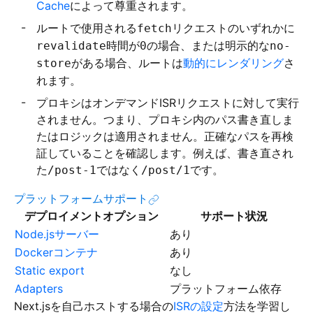
Cache
によって尊重されます。
ルートで使用される
リクエストのいずれかに
fetch
時間が
の場合、または明示的な
revalidate
0
no-
がある場合、ルートは
動的にレンダリング
さ
store
れます。
プロキシはオンデマンドISRリクエストに対して実行
されません。つまり、プロキシ内のパス書き直しま
たはロジックは適用されません。正確なパスを再検
証していることを確認します。例えば、書き直され
た
ではなく
です。
/post-1
/post/1
プラットフォームサポート
デプロイメントオプション
サポート状況
Node.jsサーバー
あり
Dockerコンテナ
あり
Static export
なし
Adapters
プラットフォーム依存
Next.jsを自己ホストする場合の
ISRの設定
方法を学習し