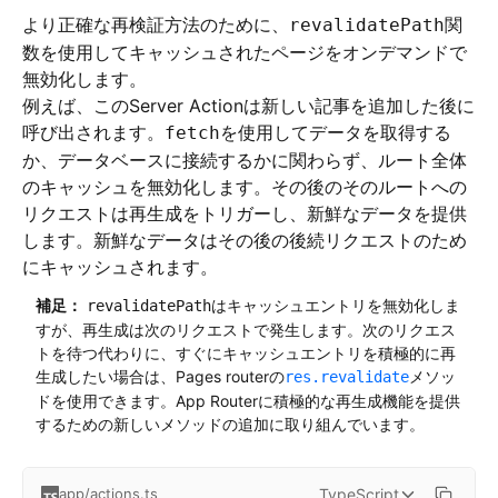
より正確な再検証方法のために、
関
revalidatePath
数を使用してキャッシュされたページをオンデマンドで
無効化します。
例えば、このServer Actionは新しい記事を追加した後に
呼び出されます。
を使用してデータを取得する
fetch
か、データベースに接続するかに関わらず、ルート全体
のキャッシュを無効化します。その後のそのルートへの
リクエストは再生成をトリガーし、新鮮なデータを提供
します。新鮮なデータはその後の後続リクエストのため
にキャッシュされます。
補足：
はキャッシュエントリを無効化しま
revalidatePath
すが、再生成は次のリクエストで発生します。次のリクエス
トを待つ代わりに、すぐにキャッシュエントリを積極的に再
生成したい場合は、Pages routerの
メソッ
res.revalidate
ドを使用できます。App Routerに積極的な再生成機能を提供
するための新しいメソッドの追加に取り組んでいます。
TypeScript
app/actions.ts