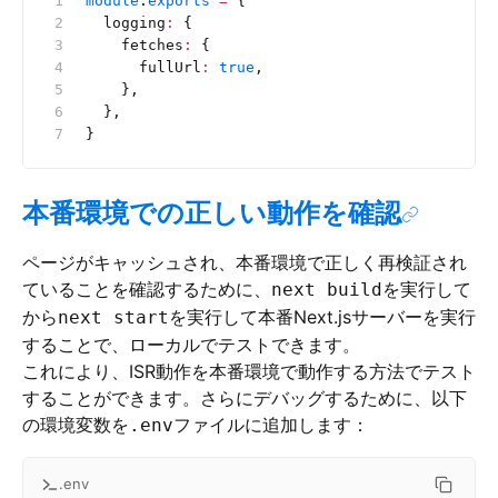
module
.
exports
 =
 {
  logging
:
 {
    fetches
:
 {
      fullUrl
:
 true
,
    },
  },
}
本番環境での正しい動作を確認
ページがキャッシュされ、本番環境で正しく再検証され
ていることを確認するために、
を実行して
next build
から
を実行して本番Next.jsサーバーを実行
next start
することで、ローカルでテストできます。
これにより、ISR動作を本番環境で動作する方法でテスト
することができます。さらにデバッグするために、以下
の環境変数を
ファイルに追加します：
.env
.env