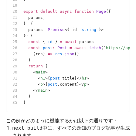
export
 default
 async
 function
 Page
({
  params,
}
:
 {
  params
:
 Promise
<{
 id
:
 string
 }>
}) {
  const
 { 
id
 } 
=
 await
 params
  const
 post
:
 Post 
=
 await
 fetch
(
`
https://api.
    (res) 
=>
 res
.
json
()
  )
  return
 (
    <
main
>
      <
h1
>{
post
.title}</
h1
>
      <
p
>{
post
.content}</
p
>
    </
main
>
  )
}
この例がどのように機能するかは以下の通りです：
中に、すべての既知のブログ記事が生成
next build
されます