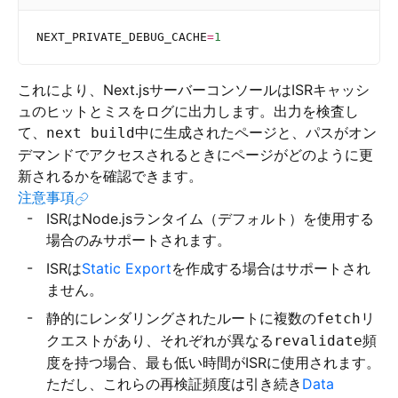
NEXT_PRIVATE_DEBUG_CACHE
=
1
これにより、Next.jsサーバーコンソールはISRキャッシ
ュのヒットとミスをログに出力します。出力を検査し
て、
中に生成されたページと、パスがオン
next build
デマンドでアクセスされるときにページがどのように更
新されるかを確認できます。
注意事項
ISRはNode.jsランタイム（デフォルト）を使用する
場合のみサポートされます。
ISRは
Static Export
を作成する場合はサポートされ
ません。
静的にレンダリングされたルートに複数の
リ
fetch
クエストがあり、それぞれが異なる
頻
revalidate
度を持つ場合、最も低い時間がISRに使用されます。
ただし、これらの再検証頻度は引き続き
Data