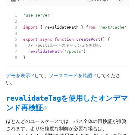
'
use server
'
import
 { revalidatePath } 
from
 '
next/cache
'
export
 async
 function
 createPost
() {
  //
 /postsルートのキャッシュを無効化
  revalidatePath
(
'
/posts
'
)
}
デモを表示
して、
ソースコードを確認
してくださ
い。
を使用したオンデマ
revalidateTag
ンド再検証
ほとんどのユースケースでは、パス全体の再検証が推奨
されます。より細粒度な制御が必要な場合は、