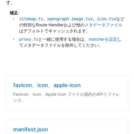
す。
補足
:
、
、
など
sitemap.ts
opengraph-image.tsx
icon.tsx
の特別なRoute Handlerおよび他の
メタデータファイル
はデフォルトでキャッシュされます。
と一緒に使用する場合は、
matcherを設定
し
proxy.ts
てメタデータファイルを除外してください。
favicon、icon、apple-icon
Favicon、Icon、Apple Icon ファイル規約のAPIリファレ
ンス。
manifest.json