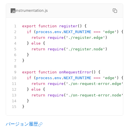
instrumentation.js
export
 function
 register
() {
  if
 (
process
.
env
.
NEXT_RUNTIME
 ===
 '
edge
'
) {
    return
 require
(
'
./register.edge
'
)
  } 
else
 {
    return
 require
(
'
./register.node
'
)
  }
}
export
 function
 onRequestError
() {
  if
 (
process
.
env
.
NEXT_RUNTIME
 ===
 '
edge
'
) {
    return
 require
(
'
./on-request-error.edge
'
)
  } 
else
 {
    return
 require
(
'
./on-request-error.node
'
)
  }
}
バージョン履歴