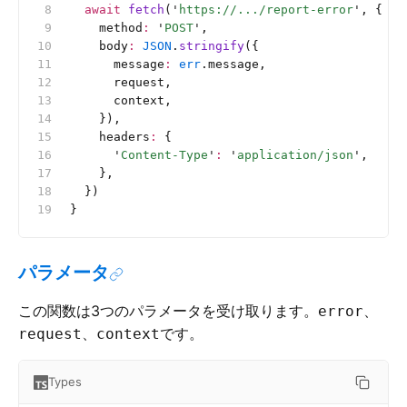
  await
 fetch
(
'
https://.../report-error
'
, {
    method
:
 '
POST
'
,
    body
:
 JSON
.
stringify
({
      message
:
 err
.message,
      request,
      context,
    }),
    headers
:
 {
      '
Content-Type
'
:
 '
application/json
'
,
    },
  })
}
パラメータ
この関数は3つのパラメータを受け取ります。
、
error
、
です。
request
context
Types