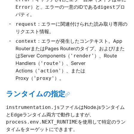
）と、エラーの一意のIDである
プロ
Error
digest
パティ。
：エラーに関連付けられた読み取り専用の
request
リクエスト情報。
：エラーが発生したコンテキスト。App
context
RouterまたはPages Routerのタイプ、および/また
はServer Components（
）、Route
'render'
Handlers（
）、Server
'route'
Actions（
）、または
'action'
Proxy（
）。
'proxy'
ランタイムの指定
ファイルはNode.jsランタイム
instrumentation.js
とEdgeランタイム両方で動作しますが、
を使用して特定のラン
process.env.NEXT_RUNTIME
タイムをターゲットにできます。