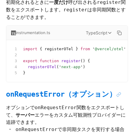
初期化されるときに
一度だけ
呼び出される
関
register
数をエクスポートします。
は非同期関数とす
register
ることができます。
TypeScript
instrumentation.ts
import
 { registerOTel } 
from
 '
@vercel/otel
'
export
 function
 register
() {
  registerOTel
(
'
next-app
'
)
}
（オプション）
onRequestError
オプションで
関数をエクスポートし
onRequestError
て、
サーバー
エラーをカスタム可観測性プロバイダーに
追跡できます。
で非同期タスクを実行する場合
onRequestError