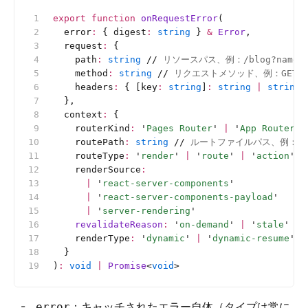
export
 function
 onRequestError
(
  error
:
 {
 digest
:
 string
 }
 &
 Error
,
  request
:
 {
    path
:
 string
 //
 リソースパス、例：/blog?name=f
    method
:
 string
 //
 リクエストメソッド、例：GET、P
    headers
:
 {
 [key
:
 string
]
:
 string
 |
 string
[
  },
  context
:
 {
    routerKind
:
 '
Pages Router
'
 |
 '
App Router
'
 
    routePath
:
 string
 //
 ルートファイルパス、例：/app/
    routeType
:
 '
render
'
 |
 '
route
'
 |
 '
action
'
 |
    renderSource
:
      |
 '
react-server-components
'
      |
 '
react-server-components-payload
'
      |
 '
server-rendering
'
    revalidateReason
:
 '
on-demand
'
 |
 '
stale
'
 |
 
    renderType
:
 '
dynamic
'
 |
 '
dynamic-resume
'
 /
  }
)
:
 void
 |
 Promise
<
void
>
：キャッチされたエラー自体（タイプは常に
error