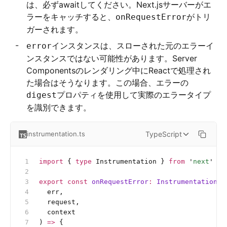
は、必ずawaitしてください。Next.jsサーバーがエ
ラーをキャッチすると、
がトリ
onRequestError
ガーされます。
インスタンスは、スローされた元のエラーイ
error
ンスタンスではない可能性があります。Server
Componentsのレンダリング中にReactで処理され
た場合はそうなります。この場合、エラーの
プロパティを使用して実際のエラータイプ
digest
を識別できます。
TypeScript
instrumentation.ts
import
 { 
type
 Instrumentation } 
from
 '
next
'
export
 const
 onRequestError
:
 Instrumentation
.
o
  err,
  request,
  context
) 
=>
 {