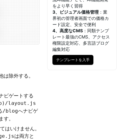
をより早く習得
3、ビジュアル価格管理
：業
界初の管理者画面での価格カ
ード設定、安全で便利
4、高度なCMS
：同類テンプ
レート最強のCMS、アクセス
権限設定対応、多言語ブログ
編集対応
テンプレートを入手
テンプレートを入手
他は除外する。
ナビゲートする
p)/layout.js
る
へナビゲ
/blog
ます。
れてはいけません。
は両方と
ge.js