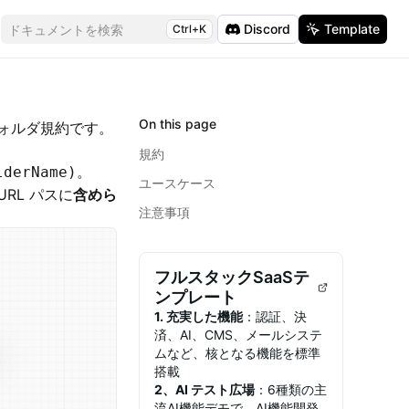
Discord
Template
ドキュメントを検索
Ctrl+K
On this page
ォルダ規約です。
規約
。
lderName)
ユースケース
RL パスに
含めら
注意事項
フルスタックSaaSテ
ンプレート
1. 充実した機能
：認証、決
済、AI、CMS、メールシステ
ムなど、核となる機能を標準
搭載
2、AI テスト広場
：6種類の主
流AI機能デモで、AI機能開発