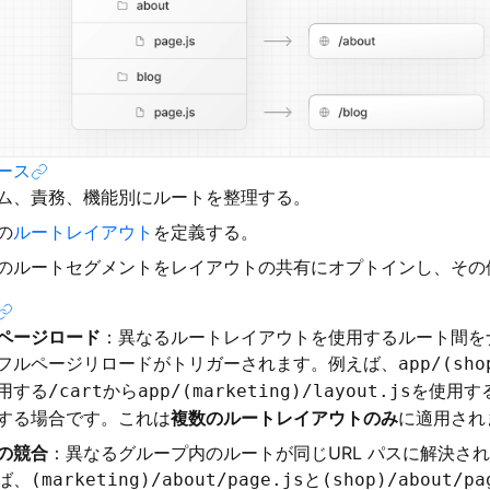
ース
ム、責務、機能別にルートを整理する。
の
ルートレイアウト
を定義する。
のルートセグメントをレイアウトの共有にオプトインし、その
ページロード
：異なるルートレイアウトを使用するルート間を
フルページリロードがトリガーされます。例えば、
app/(sho
用する
から
を使用す
/cart
app/(marketing)/layout.js
する場合です。これは
複数のルートレイアウトのみ
に適用され
の競合
：異なるグループ内のルートが同じURL パスに解決さ
ば、
と
(marketing)/about/page.js
(shop)/about/pa