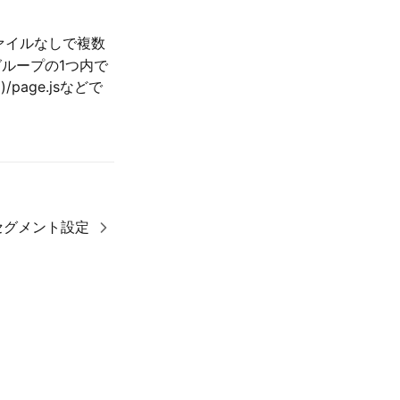
ァイルなしで複数
ループの1つ内で
page.jsなどで
セグメント設定