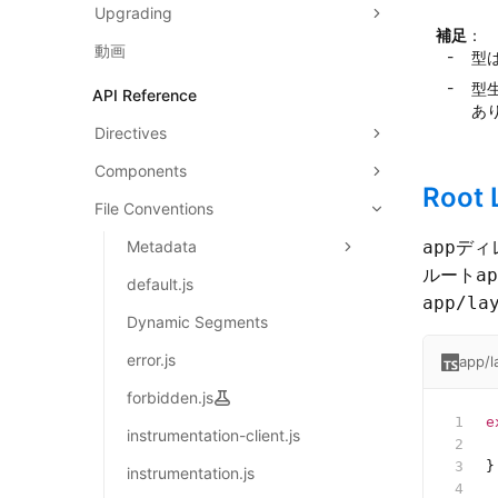
Upgrading
補足
：
動画
型
型
API Reference
あ
Directives
Components
Root 
File Conventions
ディ
Metadata
app
ルート
ap
default.js
app/la
Dynamic Segments
error.js
app/l
forbidden.js
e
instrumentation-client.js
 
}
instrumentation.js
 