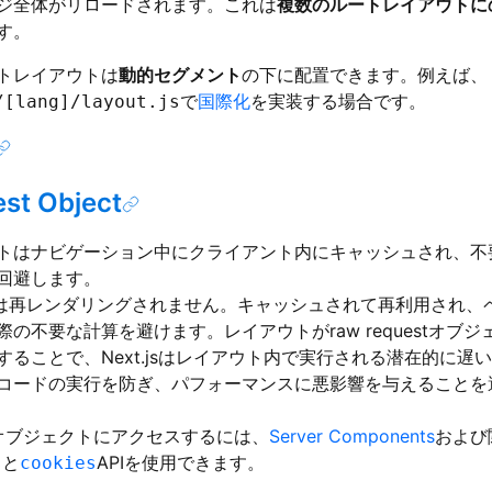
ジ全体がリロードされます。これは
複数のルートレイアウトに
す。
トレイアウトは
動的セグメント
の下に配置できます。例えば、
で
国際化
を実装する場合です。
/[lang]/layout.js
st Object
トはナビゲーション中にクライアント内にキャッシュされ、不
回避します。
は再レンダリングされません。キャッシュされて再利用され、
際の不要な計算を避けます。レイアウトがraw requestオブ
することで、Next.jsはレイアウト内で実行される潜在的に遅
コードの実行を防ぎ、パフォーマンスに悪影響を与えることを
estオブジェクトにアクセスするには、
Server Components
および
と
APIを使用できます。
s
cookies