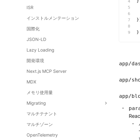
}
ISR
 
 
インストルメンテーション
}
 
国際化
}
JSON-LD
Lazy Loading
開発環境
app/da
Next.js MCP Server
app/sh
MDX
メモリ使用量
app/bl
Migrating
par
マルチテナント
Rea
マルチゾーン
OpenTelemetry