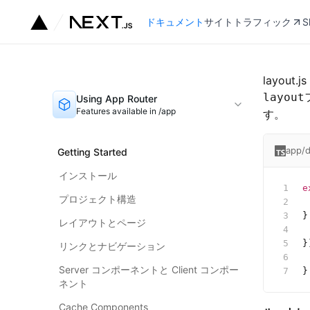
ドキュメント
サイトトラフィック
S
layout.js
layout
Using App Router
Features available in /app
す。
app/d
Getting Started
インストール
e
プロジェクト構造
 
}
レイアウトとページ
 
}
リンクとナビゲーション
 
Server コンポーネントと Client コンポー
}
ネント
Cache Components