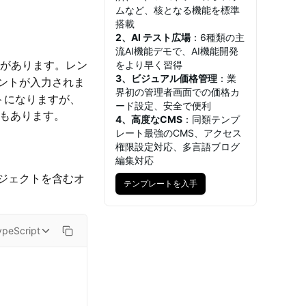
ムなど、核となる機能を標準
搭載
2、AI テスト広場
：6種類の主
流AI機能デモで、AI機能開発
要があります。レン
をより早く習得
3、ビジュアル価格管理
：業
ントが入力されま
界初の管理者画面での価格カ
トになりますが、
ード設定、安全で便利
もあります。
4、高度なCMS
：同類テンプ
レート最強のCMS、アクセス
権限設定対応、多言語ブログ
編集対応
ジェクトを含むオ
テンプレートを入手
テンプレートを入手
ypeScript