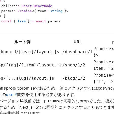
:
 {
 children
:
 React
.
ReactNode
 params
:
 Promise
<{
 team
:
 string
 }>
) {
 const
 { 
team
 } 
=
 await
 params
ルート例
URL
Promise<
shboard/[team]/layout.js
/dashboard/1
}>
Promise<
op/[tag]/[item]/layout.js
/shop/1/2
item: '2
Promise<
og/[...slug]/layout.js
/blog/1/2
['1', '2
propはpromiseであるため、値にアクセスするには
ams
async
ctの
関数を使用する必要があります。
use
バージョン14以前では、
は同期的なpropでした。後
params
するため、Next.js 15では同期的にアクセスすることもでき
将来非推奨になります。