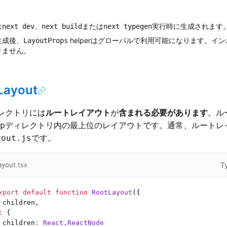
は
、
または
実行時に生成されます
next dev
next build
next typegen
生成後、
helperはグローバルで利用可能になります。イ
LayoutProps
りません。
Layout
レクトリには
ルートレイアウト
が
含まれる必要があります
。ル
ディレクトリ内の最上位のレイアウトです。通常、ルートレ
p
です。
yout.js
T
ayout.tsx
xport
 default
 function
 RootLayout
({
 children,
:
 {
 children
:
 React
.
ReactNode