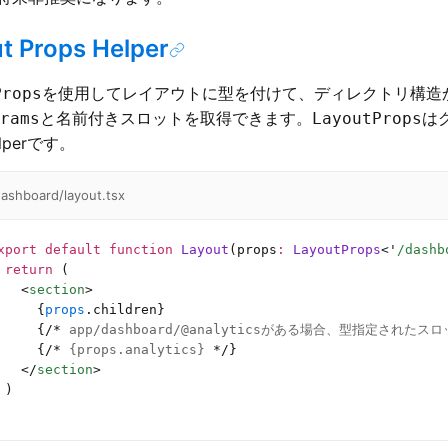
t Props Helper
を使用してレイアウトに型を付けて、ディレクトリ構造
Props
と名前付きスロットを取得できます。
は
rams
LayoutProps
lperです。
ashboard/layout.tsx
xport
 default
 function
 Layout
(props
:
 LayoutProps
<
'
/dashb
 return
 (
   <
section
>
     {
props
.children}
     {
/*
 app/dashboard/@analyticsがある場合、型指定され
     {
/*
 {props.analytics} 
*/
}
   </
section
>
 )