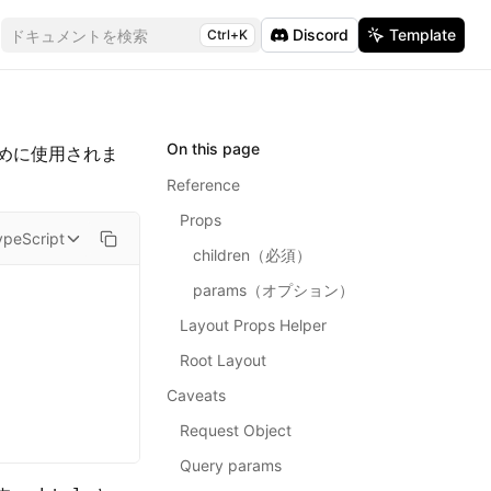
Discord
Template
ドキュメントを検索
Ctrl+K
On this page
ために使用されま
Reference
Props
ypeScript
children（必須）
params（オプション）
Layout Props Helper
Root Layout
Caveats
Request Object
Query params