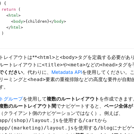
) {
 return
 (
   <
html
>
     <
body
>{children}</
body
>
   </
html
>
 )
トレイアウトは**
と
タグを定義する必要があり
<html>
<body>
ルートレイアウトに
や
などの
タグを
<title>
<meta>
<head>
でください
。代わりに、
Metadata API
を使用してください。
リーミングと
要素の重複排除などの高度な要件が自動
<head>
す。
トグループ
を使用して
複数のルートレイアウト
を作成できます
複数のルートレイアウト間
でナビゲートすると、
ページ全体が
（クライアント側のナビゲーションではなく）。例えば、
を使用する
から
app/(shop)/layout.js
/cart
を使用する
にナビゲ
app/(marketing)/layout.js
/blog