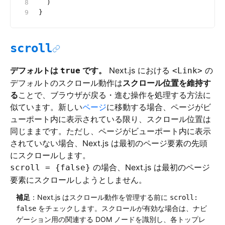
  )
}
scroll
デフォルトは
です。
Next.js における
の
true
<Link>
デフォルトのスクロール動作は
スクロール位置を維持す
る
ことで、ブラウザが戻る・進む操作を処理する方法に
似ています。新しい
ページ
に移動する場合、ページがビ
ューポート内に表示されている限り、スクロール位置は
同じままです。ただし、ページがビューポート内に表示
されていない場合、Next.js は最初のページ要素の先頭
にスクロールします。
の場合、Next.js は最初のページ
scroll = {false}
要素にスクロールしようとしません。
補足
：Next.js はスクロール動作を管理する前に
scroll:
をチェックします。スクロールが有効な場合は、ナビ
false
ゲーション用の関連する DOM ノードを識別し、各トップレ