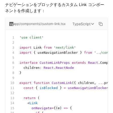
ナビゲーションをブロックするカスタム Link コンポー
ネントを作成します：
TypeScript
app/components/custom-link.tsx
'
use client
'
import
 Link 
from
 '
next/link
'
import
 { useNavigationBlocker } 
from
 '
../conte
interface
 CustomLinkProps
 extends
 React
.Compon
  children
:
 React
.
ReactNode
}
export
 function
 CustomLink
({ children, 
...
prop
  const
 { 
isBlocked
 } 
=
 useNavigationBlocker
()
  return
 (
    <
Link
      onNavigate
=
{(e) 
=>
 {