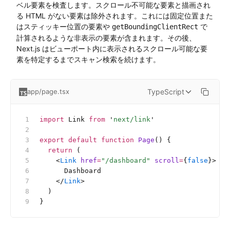
ベル要素を検査します。スクロール不可能な要素と描画され
る HTML がない要素は除外されます。これには固定位置また
はスティッキー位置の要素や
で
getBoundingClientRect
計算されるような非表示の要素が含まれます。その後、
Next.js はビューポート内に表示されるスクロール可能な要
素を特定するまでスキャン検索を続けます。
TypeScript
app/page.tsx
import
 Link 
from
 '
next/link
'
export
 default
 function
 Page
() {
  return
 (
    <
Link
 href
=
"/dashboard"
 scroll
=
{
false
}>
      Dashboard
    </
Link
>
  )
}