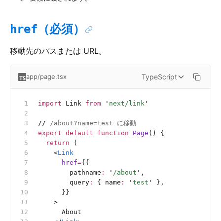
（必須）
href
移動先のパスまたは URL。
TypeScript
app/page.tsx
import
 Link 
from
 '
next/link
'
//
 /about?name=test に移動
export
 default
 function
 Page
() {
  return
 (
    <
Link
      href
=
{{
        pathname
:
 '
/about
'
,
        query
:
 { name
:
 '
test
'
 },
      }}
    >
      About