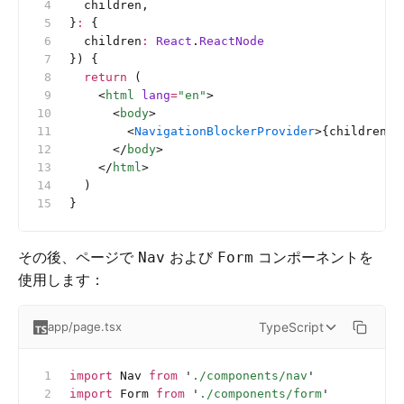
  children,
}
:
 {
  children
:
 React
.
ReactNode
}) {
  return
 (
    <
html
 lang
=
"en"
>
      <
body
>
        <
NavigationBlockerProvider
>{children}<
      </
body
>
    </
html
>
  )
}
その後、ページで
および
コンポーネントを
Nav
Form
使用します：
TypeScript
app/page.tsx
import
 Nav 
from
 '
./components/nav
'
import
 Form 
from
 '
./components/form
'