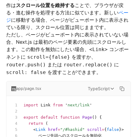
作は
スクロール位置を維持する
ことで、ブラウザが戻
る・進む操作を処理する方法に似ています。新しい
ペー
ジ
に移動する場合、ページがビューポート内に表示され
ている限り、スクロール位置は同じままです。
ただし、ページがビューポート内に表示されていない場
合、Next.js は最初のページ要素の先頭にスクロールし
ます。この動作を無効にしたい場合、
コンポー
<Link>
ネントに
を渡すか、
scroll={false}
または
に
router.push()
router.replace()
を渡すことができます。
scroll: false
TypeScript
app/page.tsx
import
 Link 
from
 '
next/link
'
export
 default
 function
 Page
() {
  return
 (
    <
Link
 href
=
"/#hashid"
 scroll
=
{
false
}>
      ページ先頭へのスクロールを無効化