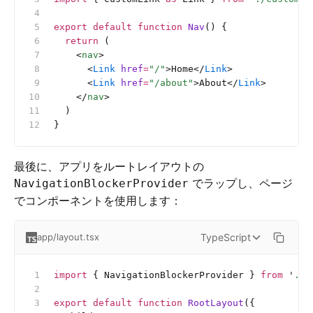
export
 default
 function
 Nav
() {
  return
 (
    <
nav
>
      <
Link
 href
=
"/"
>Home</
Link
>
      <
Link
 href
=
"/about"
>About</
Link
>
    </
nav
>
  )
}
最後に、アプリをルートレイアウトの
でラップし、ページ
NavigationBlockerProvider
でコンポーネントを使用します：
TypeScript
app/layout.tsx
import
 { NavigationBlockerProvider } 
from
 '
./c
export
 default
 function
 RootLayout
({