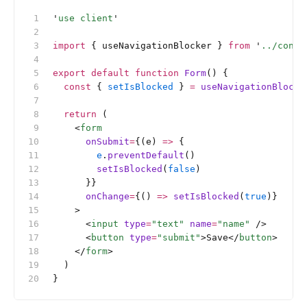
'
use client
'
import
 { useNavigationBlocker } 
from
 '
../conte
export
 default
 function
 Form
() {
  const
 { 
setIsBlocked
 } 
=
 useNavigationBlocke
  return
 (
    <
form
      onSubmit
=
{(e) 
=>
 {
        e
.
preventDefault
()
        setIsBlocked
(
false
)
      }}
      onChange
=
{() 
=>
 setIsBlocked
(
true
)}
    >
      <
input
 type
=
"text"
 name
=
"name"
 />
      <
button
 type
=
"submit"
>Save</
button
>
    </
form
>
  )
}