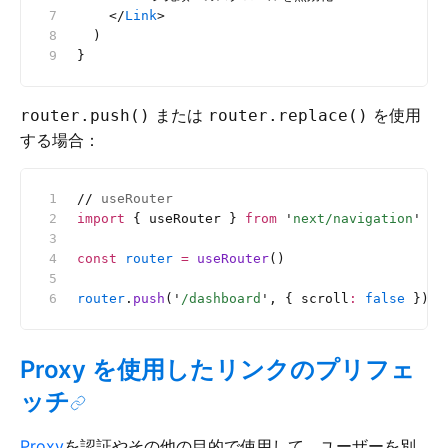
    </
Link
>
  )
}
または
を使用
router.push()
router.replace()
する場合：
//
 useRouter
import
 { useRouter } 
from
 '
next/navigation
'
const
 router
 =
 useRouter
()
router
.
push
(
'
/dashboard
'
, { scroll
:
 false
 })
Proxy を使用したリンクのプリフェ
ッチ
Proxy
を認証やその他の目的で使用して、ユーザーを別