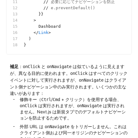
        //
 必要に応じてナビゲーションを防止
        //
 e.preventDefault()
      }}
    >
      Dashboard
    </
Link
>
  )
}
補足
：
と
は似ているように見えます
onClick
onNavigate
が、異なる目的に使われます。
はすべてのクリック
onClick
イベントに対して実行されますが、
はクライア
onNavigate
ント側ナビゲーション中のみ実行されます。いくつかの主な
違いがあります：
修飾キー（
/
+ クリック）を使用する場合、
Ctrl
Cmd
は実行されますが、
は実行され
onClick
onNavigate
ません。Next.js は新規タブでのデフォルトナビゲーシ
ョンを防止するためです。
外部 URL は
をトリガーしません。これは
onNavigate
クライアント側および同一オリジンのナビゲーションの