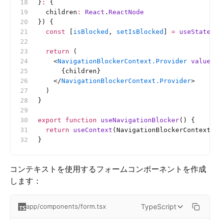
}
:
 {
  children
:
 React
.
ReactNode
}) {
  const
 [
isBlocked
, 
setIsBlocked
] 
=
 useState
(
f
  return
 (
    <
NavigationBlockerContext.Provider
 value
=
{
      {children}
    </
NavigationBlockerContext.Provider
>
  )
}
export
 function
 useNavigationBlocker
() {
  return
 useContext
(NavigationBlockerContext)
}
コンテキストを使用するフォームコンポーネントを作成
します：
TypeScript
app/components/form.tsx