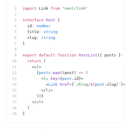
import
 Link 
from
 '
next/link
'
interface
 Post
 {
  id
:
 number
  title
:
 string
  slug
:
 string
}
export
 default
 function
 PostList
({ posts }
:
 {
 
  return
 (
    <
ul
>
      {
posts
.
map
((post) 
=>
 (
        <
li
 key
=
{
post
.id}>
          <
Link
 href
=
{
`
/blog/
${
post
.slug
}
`
}>{
p
        </
li
>
      ))}
    </
ul
>
  )
}