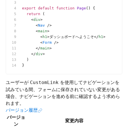
export
 default
 function
 Page
() {
  return
 (
    <
div
>
      <
Nav
 />
      <
main
>
        <
h1
>ダッシュボードへようこそ</
h1
>
        <
Form
 />
      </
main
>
    </
div
>
  )
}
ユーザーが
を使用してナビゲーションを
CustomLink
試みている間、フォームに保存されていない変更がある
場合、ナビゲーションを進める前に確認するよう求めら
れます。
バージョン履歴
バージョ
変更内容
ン