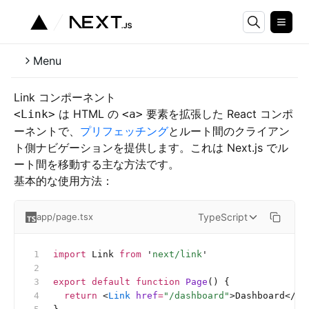
Menu
Link コンポーネント
は HTML の
要素を拡張した React コンポ
<Link>
<a>
ーネントで、
プリフェッチング
とルート間のクライアン
ト側ナビゲーションを提供します。これは Next.js でル
ート間を移動する主な方法です。
基本的な使用方法：
TypeScript
app/page.tsx
import
 Link 
from
 '
next/link
'
export
 default
 function
 Page
() {
  return
 <
Link
 href
=
"/dashboard"
>Dashboard</
Li