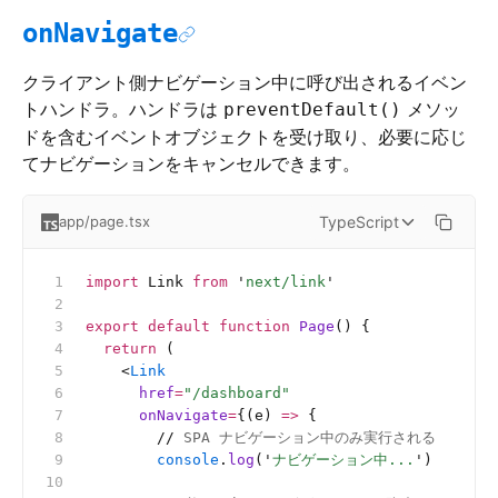
onNavigate
クライアント側ナビゲーション中に呼び出されるイベン
トハンドラ。ハンドラは
メソッ
preventDefault()
ドを含むイベントオブジェクトを受け取り、必要に応じ
てナビゲーションをキャンセルできます。
TypeScript
app/page.tsx
import
 Link 
from
 '
next/link
'
export
 default
 function
 Page
() {
  return
 (
    <
Link
      href
=
"/dashboard"
      onNavigate
=
{(e) 
=>
 {
        //
 SPA ナビゲーション中のみ実行される
        console
.
log
(
'
ナビゲーション中...
'
)