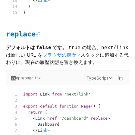
    </
Link
>
  )
}
replace
デフォルトは
です。
の場合、
false
true
next/link
は新しい URL を
ブラウザの履歴
スタックに追加する代
わりに、現在の履歴状態を置き換えます。
TypeScript
app/page.tsx
import
 Link 
from
 '
next/link
'
export
 default
 function
 Page
() {
  return
 (
    <
Link
 href
=
"/dashboard"
 replace
>
      Dashboard
    </
Link
>