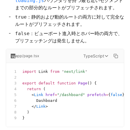
バウンダリを持つ最も近いセグメント
loading.js
までの部分的なルートがプリフェッチされます。
：静的および動的ルートの両方に対して完全な
true
ルートがプリフェッチされます。
：ビューポート進入時とホバー時の両方で、
false
プリフェッチングは発生しません。
TypeScript
app/page.tsx
import
 Link 
from
 '
next/link
'
export
 default
 function
 Page
() {
  return
 (
    <
Link
 href
=
"/dashboard"
 prefetch
=
{
false
}>
      Dashboard
    </
Link
>
  )
}