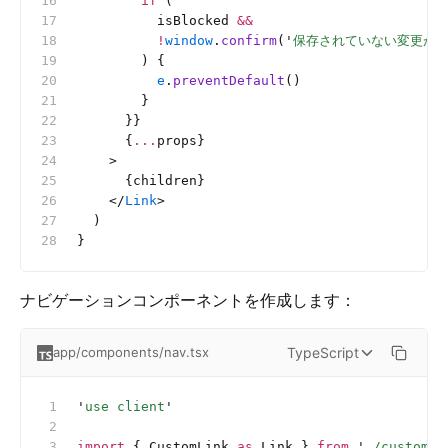
        if
 (
          isBlocked 
&&
          !
window
.
confirm
(
'
保存されていない変更が
        ) {
          e
.
preventDefault
()
        }
      }}
      {
...
props}
    >
      {children}
    </
Link
>
  )
}
ナビゲーションコンポーネントを作成します：
TypeScript
app/components/nav.tsx
'
use client
'
import
 { CustomLink 
as
 Link } 
from
 '
./custom-l