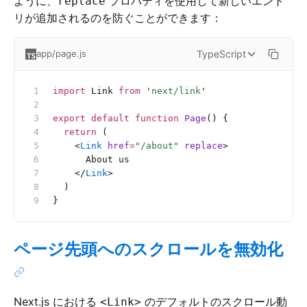
ように、
プロパティを使用して新しいエント
replace
リが追加されるのを防ぐことができます：
TypeScript
app/page.js
import
 Link 
from
 '
next/link
'
export
 default
 function
 Page
() {
  return
 (
    <
Link
 href
=
"/about"
 replace
>
      About us
    </
Link
>
  )
}
ページ先頭へのスクロールを無効化
Next.js における
のデフォルトのスクロール動
<Link>