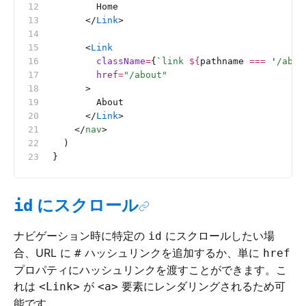
        Home
      </
Link
>
      <
Link
        className
=
{
`
link 
${
pathname
 ===
 '
/abou
        href
=
"/about"
      >
        About
      </
Link
>
    </
nav
>
  )
}
にスクロール
id
ナビゲーション時に特定の
にスクロールしたい場
id
合、URL に
ハッシュリンクを追加するか、単に
#
href
プロパティにハッシュリンクを渡すことができます。こ
れは
が
要素にレンダリングされるため可
<Link>
<a>
能です。