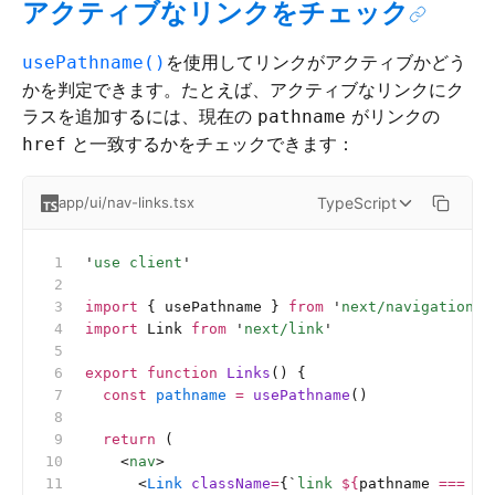
アクティブなリンクをチェック
を使用してリンクがアクティブかどう
usePathname()
かを判定できます。たとえば、アクティブなリンクにク
ラスを追加するには、現在の
がリンクの
pathname
と一致するかをチェックできます：
href
TypeScript
app/ui/nav-links.tsx
'
use client
'
import
 { usePathname } 
from
 '
next/navigation
'
import
 Link 
from
 '
next/link
'
export
 function
 Links
() {
  const
 pathname
 =
 usePathname
()
  return
 (
    <
nav
>
      <
Link
 className
=
{
`
link 
${
pathname
 ===
 '
/