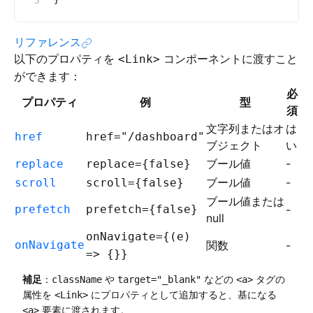
}
リファレンス
以下のプロパティを
コンポーネントに渡すこと
<Link>
ができます：
必
プロパティ
例
型
須
文字列またはオ
は
href
href="/dashboard"
ブジェクト
い
ブール値
-
replace
replace={false}
ブール値
-
scroll
scroll={false}
ブール値または
prefetch
prefetch={false}
-
null
onNavigate={(e)
onNavigate
関数
-
=> {}}
補足
：
や
などの
タグの
className
target="_blank"
<a>
属性を
にプロパティとして追加すると、基になる
<Link>
要素に渡されます。
<a>