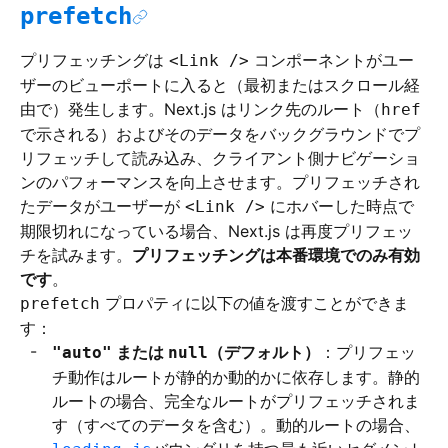
prefetch
プリフェッチングは
コンポーネントがユー
<Link />
ザーのビューポートに入ると（最初またはスクロール経
由で）発生します。Next.js はリンク先のルート（
href
で示される）およびそのデータをバックグラウンドでプ
リフェッチして読み込み、クライアント側ナビゲーショ
ンのパフォーマンスを向上させます。プリフェッチされ
たデータがユーザーが
にホバーした時点で
<Link />
期限切れになっている場合、Next.js は再度プリフェッ
チを試みます。
プリフェッチングは本番環境でのみ有効
です
。
プロパティに以下の値を渡すことができま
prefetch
す：
または
（デフォルト）
：プリフェッ
"auto"
null
チ動作はルートが静的か動的かに依存します。静的
ルートの場合、完全なルートがプリフェッチされま
す（すべてのデータを含む）。動的ルートの場合、