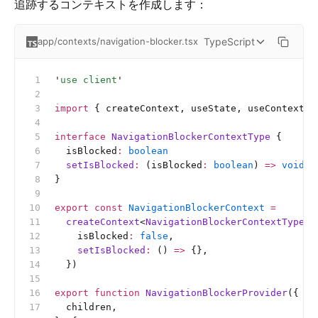
追跡するコンテキストを作成します：
TypeScript
app/contexts/navigation-blocker.tsx
'
use client
'
import
 { createContext, useState, useContext }
interface
 NavigationBlockerContextType
 {
  isBlocked
:
 boolean
  setIsBlocked
:
 (isBlocked
:
 boolean
)
 =>
 void
}
export
 const
 NavigationBlockerContext
 =
  createContext
<
NavigationBlockerContextType
>(
    isBlocked
:
 false
,
    setIsBlocked
:
 () 
=>
 {},
  })
export
 function
 NavigationBlockerProvider
({
  children,