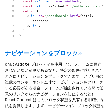
  const
 isAuthed
 =
 useIsAuthed
()
  const
 path
 =
 isAuthed 
?
 '
/auth/dashboard
'
 :
 
  return
 (
    <
Link
 as
=
"/dashboard"
 href
=
{path}>
      Dashboard
    </
Link
>
  )
}
ナビゲーションをブロック
プロパティを使用して、フォームに保存
onNavigate
されていない変更があるなど、特定の条件が満たされた
ときにナビゲーションをブロックできます。アプリ内の
複数のコンポーネント全体でナビゲーションをブロック
する必要がある場合（フォームが編集されている間は任
意のリンクからのナビゲーションを防止するなど）、
React Context はこのブロック状態を共有する明確な方
法を提供します。まず、ナビゲーション ブロック状態を