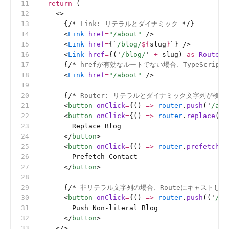
  return
 (
    <>
      {
/*
 Link: リテラルとダイナミック 
*/
}
      <
Link
 href
=
"/about"
 />
      <
Link
 href
=
{
`
/blog/
${
slug
}
`
} />
      <
Link
 href
=
{(
'
/blog/
'
 +
 slug) 
as
 Route
} 
      {
/*
 hrefが有効なルートでない場合、TypeScrip
      <
Link
 href
=
"/aboot"
 />
      {
/*
 Router: リテラルとダイナミック文字列が検証
      <
button
 onClick
=
{() 
=>
 router
.
push
(
'
/abo
      <
button
 onClick
=
{() 
=>
 router
.
replace
(
`
/
        Replace Blog
      </
button
>
      <
button
 onClick
=
{() 
=>
 router
.
prefetch
(
'
        Prefetch Contact
      </
button
>
      {
/*
 非リテラル文字列の場合、Routeにキャストしま
      <
button
 onClick
=
{() 
=>
 router
.
push
((
'
/bl
        Push Non-literal Blog
      </
button
>
    </>