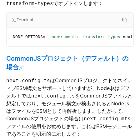
でオプトインします：
transform-types
Terminal
NODE_OPTIONS
=
--experimental-transform-types
 next
 <
CommonJSプロジェクト（デフォルト）の
場合
はCommonJSプロジェクトでネイテ
next.config.ts
ィブESM構文をサポートしていますが、Node.jsはデフ
ォルトでは
をCommonJSファイルと
next.config.ts
想定しており、モジュール構文が検出されるとNode.js
はファイルをESMとして再解析します。したがって、
CommonJSプロジェクトの場合は
next.config.mts
ファイルの使用をお勧めします。これはESMモジュール
であることを明示的に示します：