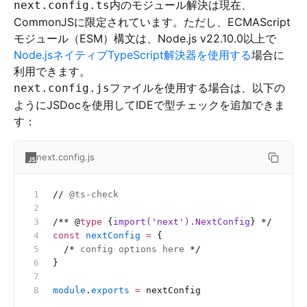
内のモジュール解決は現在、
next.config.ts
CommonJSに限定されています。ただし、ECMAScript
モジュール（ESM）構文は、Node.js v22.10.0以上で
Node.jsネイティブTypeScript解決器を使用する
場合に
利用できます。
ファイルを使用する場合は、以下の
next.config.js
ようにJSDocを使用してIDEで型チェックを追加できま
す：
next.config.js
//
 @ts-check
/**
 @
type
 {
import('next').NextConfig
}
 */
const
 nextConfig
 =
 {
  /*
 config options here 
*/
}
module
.
exports
 =
 nextConfig