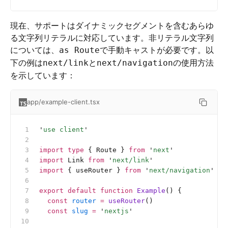
現在、サポートはダイナミックセグメントを含むあらゆ
る文字列リテラルに対応しています。非リテラル文字列
については、
で手動キャストが必要です。以
as Route
下の例は
と
の使用方法
next/link
next/navigation
を示しています：
app/example-client.tsx
'
use client
'
import
 type
 { Route } 
from
 '
next
'
import
 Link 
from
 '
next/link
'
import
 { useRouter } 
from
 '
next/navigation
'
export
 default
 function
 Example
() {
  const
 router
 =
 useRouter
()
  const
 slug
 =
 '
nextjs
'