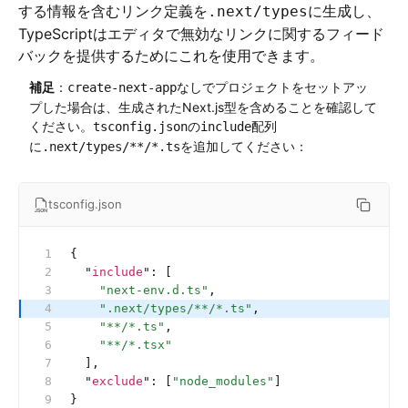
する情報を含むリンク定義を
に生成し、
.next/types
TypeScriptはエディタで無効なリンクに関するフィード
バックを提供するためにこれを使用できます。
補足
：
なしでプロジェクトをセットアッ
create-next-app
プした場合は、生成されたNext.js型を含めることを確認して
ください。
の
配列
tsconfig.json
include
に
を追加してください：
.next/types/**/*.ts
tsconfig.json
{
  "
include
"
:
 [
    "next-env.d.ts"
,
    ".next/types/**/*.ts"
,
    "**/*.ts"
,
    "**/*.tsx"
  ],
  "
exclude
"
:
 [
"node_modules"
]
}