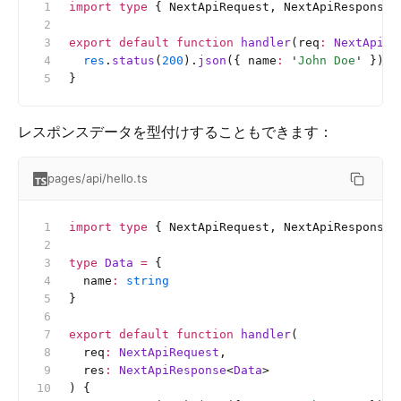
import
 type
 { NextApiRequest, NextApiResponse 
export
 default
 function
 handler
(req
:
 NextApiRe
  res
.
status
(
200
).
json
({ name
:
 '
John Doe
'
 })
}
レスポンスデータを型付けすることもできます：
pages/api/hello.ts
import
 type
 { NextApiRequest, NextApiResponse 
type
 Data
 =
 {
  name
:
 string
}
export
 default
 function
 handler
(
  req
:
 NextApiRequest
,
  res
:
 NextApiResponse
<
Data
>
) {