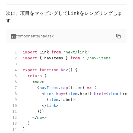
次に、項目をマッピングして
をレンダリングしま
Link
す：
components/nav.tsx
import
 Link 
from
 '
next/link
'
import
 { navItems } 
from
 '
./nav-items
'
export
 function
 Nav
() {
  return
 (
    <
nav
>
      {
navItems
.
map
((item) 
=>
 (
        <
Link
 key
=
{
item
.href} 
href
=
{
item
.href}
          {
item
.label}
        </
Link
>
      ))}
    </
nav
>
  )
}