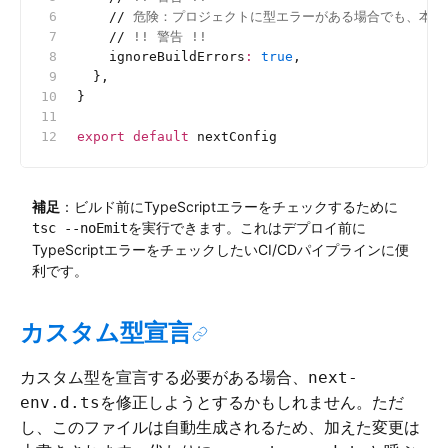
    //
 危険：プロジェクトに型エラーがある場合でも、本番
    //
 !! 警告 !!
    ignoreBuildErrors
:
 true
,
  },
}
export
 default
 nextConfig
補足
：ビルド前にTypeScriptエラーをチェックするために
を実行できます。これはデプロイ前に
tsc --noEmit
TypeScriptエラーをチェックしたいCI/CDパイプラインに便
利です。
カスタム型宣言
カスタム型を宣言する必要がある場合、
next-
を修正しようとするかもしれません。ただ
env.d.ts
し、このファイルは自動生成されるため、加えた変更は