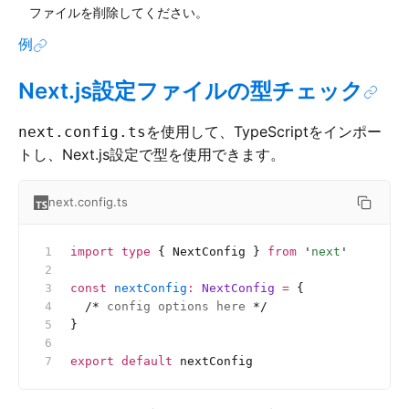
ファイルを削除してください。
例
Next.js設定ファイルの型チェック
を使用して、TypeScriptをインポー
next.config.ts
トし、Next.js設定で型を使用できます。
next.config.ts
import
 type
 { NextConfig } 
from
 '
next
'
const
 nextConfig
:
 NextConfig 
=
 {
  /*
 config options here 
*/
}
export
 default
 nextConfig