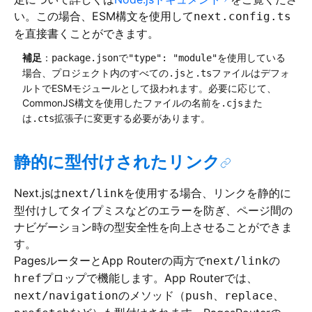
い。この場合、ESM構文を使用して
next.config.ts
を直接書くことができます。
補足
：
で
を使用している
package.json
"type": "module"
場合、プロジェクト内のすべての
と
ファイルはデフォ
.js
.ts
ルトでESMモジュールとして扱われます。必要に応じて、
CommonJS構文を使用したファイルの名前を
また
.cjs
は
拡張子に変更する必要があります。
.cts
静的に型付けされたリンク
Next.jsは
を使用する場合、リンクを静的に
next/link
型付けしてタイプミスなどのエラーを防ぎ、ページ間の
ナビゲーション時の型安全性を向上させることができま
す。
PagesルーターとApp Routerの両方で
の
next/link
プロップで機能します。App Routerでは、
href
のメソッド（
、
、
next/navigation
push
replace