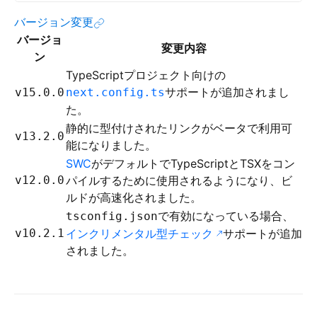
バージョン変更
バージョ
変更内容
ン
TypeScriptプロジェクト向けの
サポートが追加されまし
v15.0.0
next.config.ts
た。
静的に型付けされたリンクがベータで利用可
v13.2.0
能になりました。
SWC
がデフォルトでTypeScriptとTSXをコン
v12.0.0
パイルするために使用されるようになり、ビ
ルドが高速化されました。
で有効になっている場合、
tsconfig.json
v10.2.1
インクリメンタル型チェック
サポートが追加
されました。