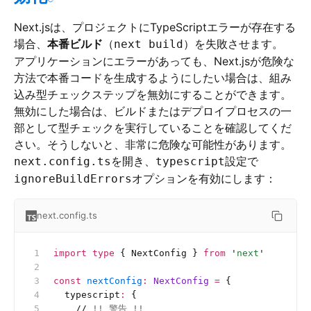
Next.jsは、プロジェクトにTypeScriptエラーが存在する
場合、
本番ビルド
（
）を失敗させます。
next build
アプリケーションにエラーがあっても、Next.jsが危険な
方法で本番コードを生成するようにしたい場合は、組み
込み型チェックステップを無効にすることができます。
無効にした場合は、ビルドまたはデプロイプロセスの一
部として型チェックを実行していることを確認してくだ
さい。そうしないと、非常に危険な可能性があります。
を開き、
設定で
next.config.ts
typescript
オプションを有効にします：
ignoreBuildErrors
next.config.ts
import
 type
 { NextConfig } 
from
 '
next
'
const
 nextConfig
:
 NextConfig 
=
 {
  typescript
:
 {
    //
 !! 警告 !!