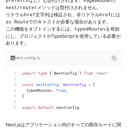
など）も型付けされます。PagesRouterの
prefetch
メソッドは型付けされません。
next/router
リテラル
文字列は検証され、非リテラル
には
href
href
でのキャストが必要な場合があります。
as Route
この機能をオプトインするには、
を有効
typedRoutes
にし、プロジェクトがTypeScriptを使用している必要が
あります。
next.config.ts
import
 type
 { NextConfig } 
from
 '
next
'
const
 nextConfig
:
 NextConfig 
=
 {
  typedRoutes
:
 true
,
}
export
 default
 nextConfig
Next.jsはアプリケーション内のすべての既存ルートに関