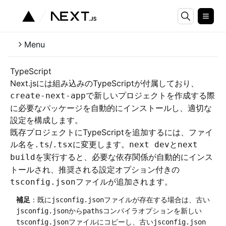
Menu
TypeScript
Next.jsには組み込みのTypeScriptが付属しており、
で新しいプロジェクトを作成する際
create-next-app
に必要なパッケージを自動的にインストールし、適切な
設定を構成します。
既存プロジェクトにTypeScriptを追加するには、ファイ
ル名を
/
に変更します。
と
.ts
.tsx
next dev
next
を実行すると、必要な依存関係が自動的にインス
build
トールされ、推奨される設定オプション付きの
ファイルが追加されます。
tsconfig.json
補足
：既に
ファイルが存在する場合は、古い
jsconfig.json
から
コンパイラオプションを新しい
jsconfig.json
paths
ファイルにコピーし、古い
tsconfig.json
jsconfig.json