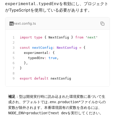
を有効にし、プロジェクト
experimental.typedEnv
がTypeScriptを使用している必要があります。
next.config.ts
import
 type
 { NextConfig } 
from
 '
next
'
const
 nextConfig
:
 NextConfig 
=
 {
  experimental
:
 {
    typedEnv
:
 true
,
  },
}
export
 default
 nextConfig
補足
：型は開発実行時に読み込まれた環境変数に基づいて生
成され、デフォルトでは
ファイルからの
.env.production*
変数が除外されます。本番環境固有の変数を含めるには、
で
を実行してください。
NODE_ENV=production
next dev