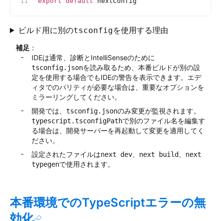
export
 default
 nextConfig
ビルド用に別の
を使用する理由
tsconfig
補足
：
IDEは通常、診断とIntelliSenseのために
を読み取るため、本番ビルドが別の設
tsconfig.json
定を使用する場合でもIDEの警告を表示できます。エデ
ィタでのパリティが必要な場合は、重要なオプションを
ミラーリングしてください。
開発では、
のみ変更が監視されます。
tsconfig.json
で別のファイル名を編集す
typescript.tsconfigPath
る場合は、開発サーバーを再起動して変更を適用してく
ださい。
設定されたファイルは
、
、
next dev
next build
next
で使用されます。
typegen
本番環境でのTypeScriptエラーの無
効化