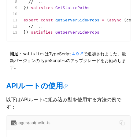
  //
 ...
}) 
satisfies
 GetStaticPaths
export
 const
 getServerSideProps
 =
 (
async
 (cont
  //
 ...
}) 
satisfies
 GetServerSideProps
補足
：
はTypeScript
4.9
で追加されました。最
satisfies
新バージョンのTypeScriptへのアップグレードをお勧めしま
す。
APIルートの使用
以下はAPIルートに組み込み型を使用する方法の例で
す：
pages/api/hello.ts