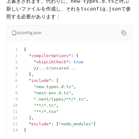
上書きされます。代わりに、
と呼ぶ
new-types.d.ts
新しいファイルを作成し、それを
で参
tsconfig.json
照する必要があります：
tsconfig.json
{
  "
compilerOptions
"
:
 {
    "
skipLibCheck
"
:
 true
    //
...truncated...
  },
  "
include
"
:
 [
    "new-types.d.ts"
,
    "next-env.d.ts"
,
    ".next/types/**/*.ts"
,
    "**/*.ts"
,
    "**/*.tsx"
  ],
  "
exclude
"
:
 [
"node_modules"
]
}