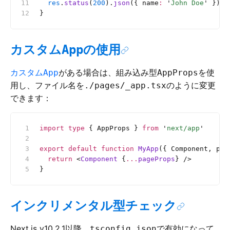
  res
.
status
(
200
).
json
({ name
:
 '
John Doe
'
 })
}
カスタム
の使用
App
カスタム
がある場合は、組み込み型
を使
App
AppProps
用し、ファイル名を
のように変更
./pages/_app.tsx
できます：
import
 type
 { AppProps } 
from
 '
next/app
'
export
 default
 function
 MyApp
({ Component, pag
  return
 <
Component
 {
...
pageProps
} />
}
インクリメンタル型チェック
Next.js v10.2.1以降、
で有効になって
tsconfig.json