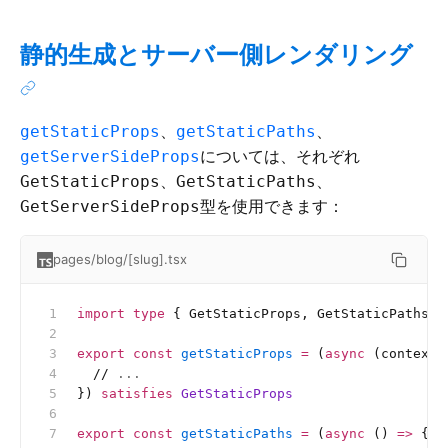
静的生成とサーバー側レンダリング
、
、
getStaticProps
getStaticPaths
については、それぞれ
getServerSideProps
、
、
GetStaticProps
GetStaticPaths
型を使用できます：
GetServerSideProps
pages/blog/[slug].tsx
import
 type
 { GetStaticProps, GetStaticPaths, 
export
 const
 getStaticProps
 =
 (
async
 (context)
  //
 ...
}) 
satisfies
 GetStaticProps
export
 const
 getStaticPaths
 =
 (
async
 () 
=>
 {