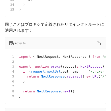
  )
}
同じことはプロキシで定義されたリダイレクトルートに
適用されます：
proxy.ts
import
 { NextRequest, NextResponse } 
from
 '
nex
export
 function
 proxy
(request
:
 NextRequest
) {
  if
 (
request
.
nextUrl
.pathname 
===
 '
/proxy-red
    return
 NextResponse
.
redirect
(
new
 URL
(
'
/
'
, 
  }
  return
 NextResponse
.
next
()
}