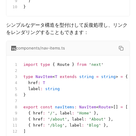
  )
}
シンプルなデータ構造を型付けして反復処理し、リンク
をレンダリングすることもできます：
components/nav-items.ts
import
 type
 { Route } 
from
 '
next
'
type
 NavItem
<
T
 extends
 string
 =
 string
> 
=
 {
  href
:
 T
  label
:
 string
}
export
 const
 navItems
:
 NavItem
<
Route
>[]
 =
 [
  { href
:
 '
/
'
, label
:
 '
Home
'
 },
  { href
:
 '
/about
'
, label
:
 '
About
'
 },
  { href
:
 '
/blog
'
, label
:
 '
Blog
'
 },
]