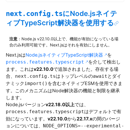
にNode.jsネイテ
next.config.ts
ィブTypeScript解決器を使用する
注意
：Node.js v22.10.0以上で、機能が有効になっている場
合のみ利用可能です。Next.jsはそれを有効にしません。
Next.jsは
Node.jsネイティブTypeScript解決器
を
を介して検出し
process.features.typescript
ます。これは
v22.10.0
で追加されました。存在する場
合、
はトップレベルの
とダイ
next.config.ts
await
ナミック
を含むネイティブESMを使用できま
import()
す。このメカニズムはNode解決器の機能と制限を継承
します。
Node.jsバージョン
v22.18.0以上
では、
はデフォルトで有
process.features.typescript
効になっています。
v22.10.0
から
22.17.x
の間のバージ
ョンについては、
NODE_OPTIONS=--experimental-