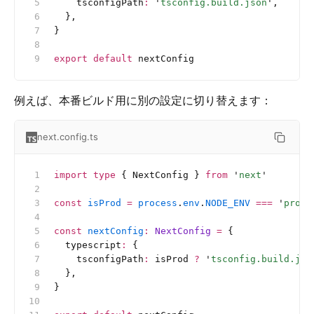
    tsconfigPath
:
 '
tsconfig.build.json
'
,
  },
}
export
 default
 nextConfig
例えば、本番ビルド用に別の設定に切り替えます：
next.config.ts
import
 type
 { NextConfig } 
from
 '
next
'
const
 isProd
 =
 process
.
env
.
NODE_ENV
 ===
 '
produ
const
 nextConfig
:
 NextConfig 
=
 {
  typescript
:
 {
    tsconfigPath
:
 isProd 
?
 '
tsconfig.build.jso
  },
}