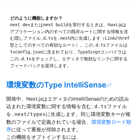
どのように機能しますか？
または
を実行するときは、Next.jsは
next dev
next build
アプリケーション内のすべての既存ルートに関する情報を含
む隠しファイル
を
内に生成します（
の
.d.ts
.next
Link
href
型としてのすべての有効なルート）。この
ファイルは
.d.ts
に含まれており、TypeScriptコンパイラは
tsconfig.json
この
をチェックし、エディタで無効なリンクに関する
.d.ts
フィードバックを提供します。
環境変数のType IntelliSense
開発中、Next.jsはエディタのIntelliSenseのための読み
込まれた環境変数に関する情報を含む
ファイル
.d.ts
を
に生成します。同じ環境変数キーが複
.next/types
数のファイルで定義されている場合、
環境変数ロード順
序
に従って重複が排除されます。
この機能をオプトインするには、