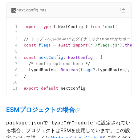
next.config.mts
import
 type
 { NextConfig } 
from
 '
next
'
//
 トップレベルのawaitとダイナミックimportがサポート
const
 flags
 =
 await
 import
(
'
./flags.js
'
).
then
(
const
 nextConfig
:
 NextConfig 
=
 {
  /*
 config options here 
*/
  typedRoutes
:
 Boolean
(
flags
?.typedRoutes),
}
export
 default
 nextConfig
ESMプロジェクトの場合
で
が
に設定されてい
package.json
"type"
"module"
る場合、プロジェクトはESMを使用しています。この設
定について詳しくは
Node.jsドキュメント
をご覧くださ