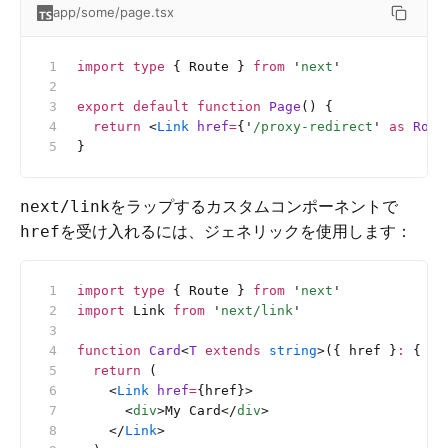
app/some/page.tsx
import
 type
 { Route } 
from
 '
next
'
export
 default
 function
 Page
() {
  return
 <
Link
 href
=
{
'
/proxy-redirect
'
 as
 Rout
}
をラップするカスタムコンポーネントで
next/link
を受け入れるには、ジェネリックを使用します：
href
import
 type
 { Route } 
from
 '
next
'
import
 Link 
from
 '
next/link
'
function
 Card
<
T
 extends
 string
>({ href }
:
 {
 hr
  return
 (
    <
Link
 href
=
{href}>
      <
div
>My Card</
div
>
    </
Link
>