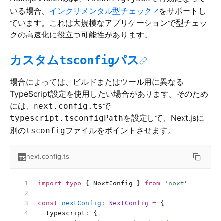
いる場合、
インクリメンタル型チェック
をサポートし
ています。これは大規模なアプリケーションで型チェッ
クの高速化に役立つ可能性があります。
カスタム
パス
tsconfig
場合によっては、ビルドまたはツール用に異なる
TypeScript設定を使用したい場合があります。そのため
には、
で
next.config.ts
を設定して、Next.jsに
typescript.tsconfigPath
別の
ファイルをポイントさせます。
tsconfig
next.config.ts
import
 type
 { NextConfig } 
from
 '
next
'
const
 nextConfig
:
 NextConfig 
=
 {
  typescript
:
 {