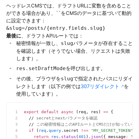
ヘッドレスCMSでは、ドラフトURLに変数を含めること
ができる場合があり、``をCMSのデータに基づいて動的
に設定できます：
&slug=/posts/{entry.fields.slug}
最後に
、ドラフトAPIルートでは：
秘密情報が一致し、
パラメータが存在すること
slug
を確認します（そうでない場合、リクエストは失敗
します）。
を呼び出します。
res.setDraftMode
その後、ブラウザを
で指定されたパスにリダイ
slug
レクトします（以下の例では
307リダイレクト
を
使用しています）。
export
 default
 async
 (req, res) 
=>
 {
  //
 secretとnextパラメータを確認
  //
 この秘密情報はこのAPIルートとCMSだけが知っている
  if
 (
req
.
query
.secret 
!==
 '
MY_SECRET_TOKEN
'
 |
    return
 res
.
status
(
401
).
json
({ message
:
 '
In