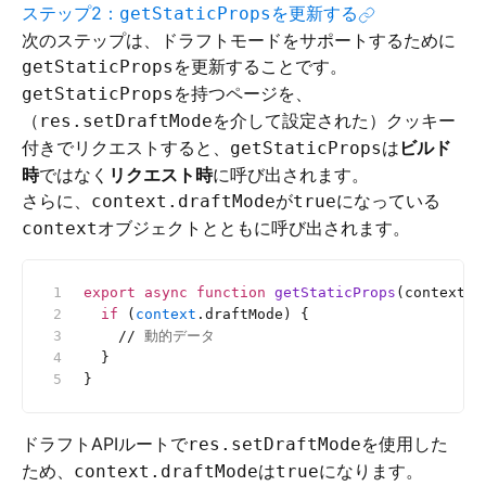
ステップ2：
を更新する
getStaticProps
次のステップは、ドラフトモードをサポートするために
を更新することです。
getStaticProps
を持つページを、
getStaticProps
（
を介して設定された）クッキー
res.setDraftMode
付きでリクエストすると、
は
ビルド
getStaticProps
時
ではなく
リクエスト時
に呼び出されます。
さらに、
が
になっている
context.draftMode
true
オブジェクトとともに呼び出されます。
context
export
 async
 function
 getStaticProps
(context) 
  if
 (
context
.draftMode) {
    //
 動的データ
  }
}
ドラフトAPIルートで
を使用した
res.setDraftMode
ため、
は
になります。
context.draftMode
true