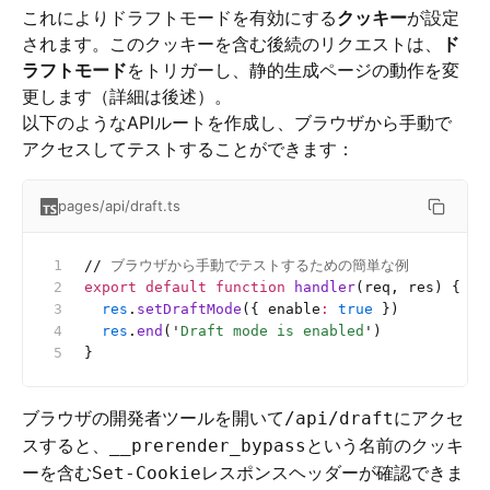
これによりドラフトモードを有効にする
クッキー
が設定
されます。このクッキーを含む後続のリクエストは、
ド
ラフトモード
をトリガーし、静的生成ページの動作を変
更します（詳細は後述）。
以下のようなAPIルートを作成し、ブラウザから手動で
アクセスしてテストすることができます：
pages/api/draft.ts
//
 ブラウザから手動でテストするための簡単な例
export
 default
 function
 handler
(req, res) {
  res
.
setDraftMode
({ enable
:
 true
 })
  res
.
end
(
'
Draft mode is enabled
'
)
}
ブラウザの開発者ツールを開いて
にアクセ
/api/draft
スすると、
という名前のクッキ
__prerender_bypass
ーを含む
レスポンスヘッダーが確認できま
Set-Cookie