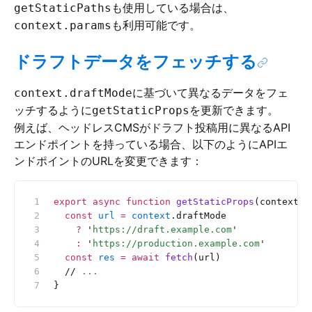
も使用している場合は、
getStaticPaths
も利用可能です。
context.params
ドラフトデータをフェッチする
に基づいて異なるデータをフェ
context.draftMode
ッチするように
を更新できます。
getStaticProps
例えば、ヘッドレスCMSがドラフト投稿用に異なるAPI
エンドポイントを持っている場合、以下のようにAPIエ
ンドポイントのURLを変更できます：
export
 async
 function
 getStaticProps
(context) 
  const
 url
 =
 context
.draftMode
    ?
 '
https://draft.example.com
'
    :
 '
https://production.example.com
'
  const
 res
 =
 await
 fetch
(url)
  //
 ...
}