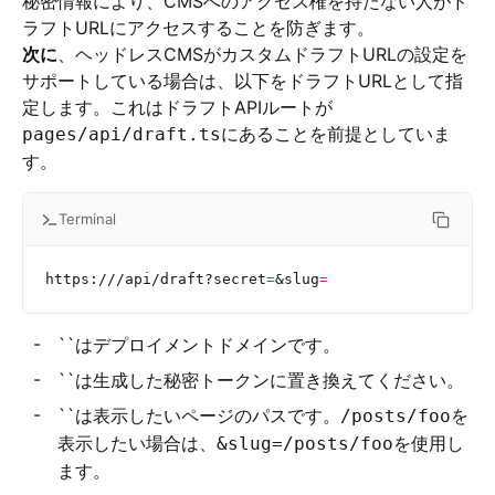
秘密情報により、CMSへのアクセス権を持たない人がド
ラフトURLにアクセスすることを防ぎます。
次に
、ヘッドレスCMSがカスタムドラフトURLの設定を
サポートしている場合は、以下をドラフトURLとして指
定します。これはドラフトAPIルートが
にあることを前提としていま
pages/api/draft.ts
す。
Terminal
https:///api/draft?secret
=
&slug
=
``はデプロイメントドメインです。
``は生成した秘密トークンに置き換えてください。
``は表示したいページのパスです。
を
/posts/foo
表示したい場合は、
を使用し
&slug=/posts/foo
ます。