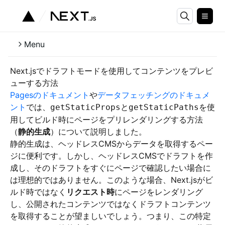
Menu
Next.jsでドラフトモードを使用してコンテンツをプレビ
ューする方法
Pagesのドキュメント
や
データフェッチングのドキュメ
ント
では、
と
を使
getStaticProps
getStaticPaths
用してビルド時にページをプリレンダリングする方法
（
静的生成
）について説明しました。
静的生成は、ヘッドレスCMSからデータを取得するペー
ジに便利です。しかし、ヘッドレスCMSでドラフトを作
成し、そのドラフトをすぐにページで確認したい場合に
は理想的ではありません。このような場合、Next.jsがビ
ルド時ではなく
リクエスト時
にページをレンダリング
し、公開されたコンテンツではなくドラフトコンテンツ
を取得することが望ましいでしょう。つまり、この特定