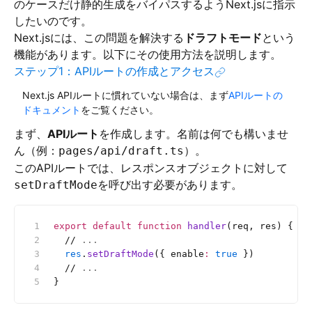
のケースだけ静的生成をバイパスするようNext.jsに指示
したいのです。
Next.jsには、この問題を解決する
ドラフトモード
という
機能があります。以下にその使用方法を説明します。
ステップ1：APIルートの作成とアクセス
Next.js APIルートに慣れていない場合は、まず
APIルートの
ドキュメント
をご覧ください。
まず、
APIルート
を作成します。名前は何でも構いませ
ん（例：
）。
pages/api/draft.ts
このAPIルートでは、レスポンスオブジェクトに対して
を呼び出す必要があります。
setDraftMode
export
 default
 function
 handler
(req, res) {
  //
 ...
  res
.
setDraftMode
({ enable
:
 true
 })
  //
 ...
}