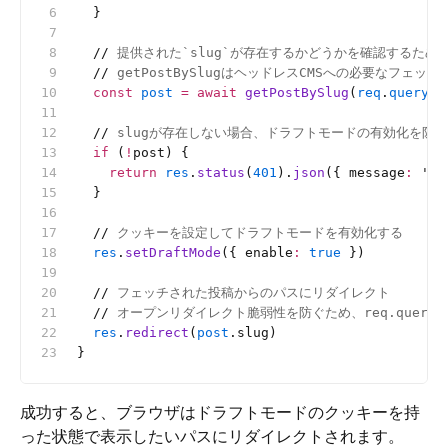
  }
  //
 提供された`slug`が存在するかどうかを確認するため
  //
 getPostBySlugはヘッドレスCMSへの必要なフェッ
  const
 post
 =
 await
 getPostBySlug
(
req
.
query
.s
  //
 slugが存在しない場合、ドラフトモードの有効化を防止
  if
 (
!
post) {
    return
 res
.
status
(
401
).
json
({ message
:
 '
In
  }
  //
 クッキーを設定してドラフトモードを有効化する
  res
.
setDraftMode
({ enable
:
 true
 })
  //
 フェッチされた投稿からのパスにリダイレクト
  //
 オープンリダイレクト脆弱性を防ぐため、req.query
  res
.
redirect
(
post
.slug)
}
成功すると、ブラウザはドラフトモードのクッキーを持
った状態で表示したいパスにリダイレクトされます。