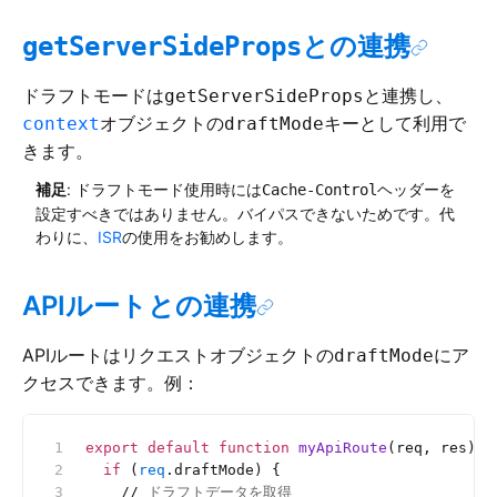
との連携
getServerSideProps
ドラフトモードは
と連携し、
getServerSideProps
オブジェクトの
キーとして利用で
context
draftMode
きます。
補足
: ドラフトモード使用時には
ヘッダーを
Cache-Control
設定すべきではありません。バイパスできないためです。代
わりに、
ISR
の使用をお勧めします。
APIルートとの連携
APIルートはリクエストオブジェクトの
にア
draftMode
クセスできます。例：
export
 default
 function
 myApiRoute
(req, res) {
  if
 (
req
.draftMode) {
    //
 ドラフトデータを取得