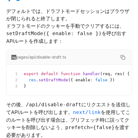
デフォルトでは、ドラフトモードセッションはブラウザ
が閉じられると終了します。
ドラフトモードのクッキーを手動でクリアするには、
を呼び出す
setDraftMode({ enable: false })
APIルートを作成します：
pages/api/disable-draft.ts
export
 default
 function
 handler
(req, res) {
  res
.
setDraftMode
({ enable
:
 false
 })
}
その後、
にリクエストを送信し
/api/disable-draft
てAPIルートを呼び出します。
を使用してこ
next/link
のルートを呼び出す場合は、プリフェッチ時に誤ってク
ッキーを削除しないよう、
を渡す
prefetch={false}
必要があります。