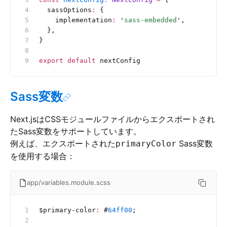
  sassOptions
:
 {
    implementation
:
 '
sass-embedded
'
,
  },
}
export
 default
 nextConfig
Sass変数
Next.jsはCSSモジュールファイルからエクスポートされ
たSass変数をサポートしています。
例えば、エクスポートされた
Sass変数
primaryColor
を使用する場合：
app/variables.module.scss
$primary-color
:
 #
64ff00
;