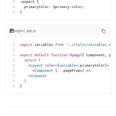
:export {
  primaryColor
:
 $primary-color;
}
pages/_app.js
import
 variables 
from
 '
../styles/variables.mod
export
 default
 function
 MyApp
({ Component, pag
  return
 (
    <
Layout
 color
=
{
variables
.primaryColor}>
      <
Component
 {
...
pageProps} />
    </
Layout
>
  )
}