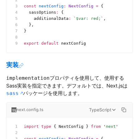
const
 nextConfig
:
 NextConfig 
=
 {
  sassOptions
:
 {
    additionalData
:
 `
$var: red;
`
,
  },
}
export
 default
 nextConfig
実装
プロパティを使用して、使用する
implementation
Sass実装を指定できます。デフォルトでは、Next.jsは
パッケージを使用します。
sass
TypeScript
next.config.ts
import
 type
 { NextConfig } 
from
 '
next
'
const
 nextConfig
:
 NextConfig 
=
 {