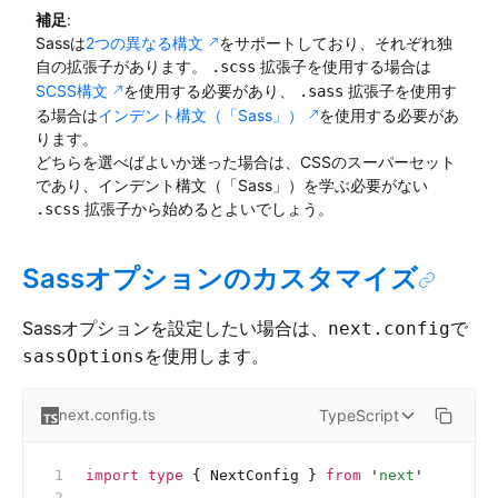
補足
:
Sassは
2つの異なる構文
をサポートしており、それぞれ独
自の拡張子があります。
拡張子を使用する場合は
.scss
SCSS構文
を使用する必要があり、
拡張子を使用す
.sass
る場合は
インデント構文（「Sass」）
を使用する必要があ
ります。
どちらを選べばよいか迷った場合は、CSSのスーパーセット
であり、インデント構文（「Sass」）を学ぶ必要がない
拡張子から始めるとよいでしょう。
.scss
Sassオプションのカスタマイズ
Sassオプションを設定したい場合は、
で
next.config
を使用します。
sassOptions
TypeScript
next.config.ts
import
 type
 { NextConfig } 
from
 '
next
'