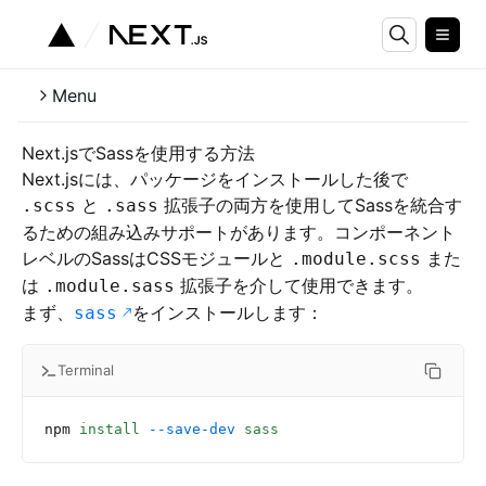
Menu
Next.jsでSassを使用する方法
Next.jsには、パッケージをインストールした後で
と
拡張子の両方を使用してSassを統合す
.scss
.sass
るための組み込みサポートがあります。コンポーネント
レベルのSassはCSSモジュールと
また
.module.scss
は
拡張子を介して使用できます。
.module.sass
まず、
をインストールします：
sass
Terminal
npm
 install
 --save-dev
 sass