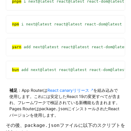
pnpm
 i
 next@latest
 react@latest
 react-dom@latest
npm
 i
 next@latest
 react@latest
 react-dom@latest
yarn
 add
 next@latest
 react@latest
 react-dom@latest
bun
 add
 next@latest
 react@latest
 react-dom@latest
補足
：App Routerは
React canaryリリース
を組み込みで
使用します。これには安定したReact 19の変更すべてが含ま
れ、フレームワークで検証されている新機能も含まれます。
Pages Routerは
にインストールされたReact
package.json
バージョンを使用します。
その後、
ファイルに以下のスクリプトを
package.json