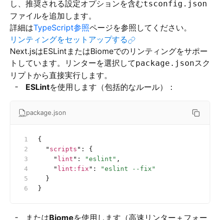
し、推奨される設定オプションを含む
tsconfig.json
ファイルを追加します。
詳細は
TypeScript参照
ページを参照してください。
リンティングをセットアップする
Next.jsはESLintまたはBiomeでのリンティングをサポー
トしています。リンターを選択して
スク
package.json
リプトから直接実行します。
ESLint
を使用します（包括的なルール）：
package.json
{
  "
scripts
"
:
 {
    "
lint
"
:
 "eslint"
,
    "
lint:fix
"
:
 "eslint --fix"
  }
}
または
Biome
を使用します（高速リンター＋フォー