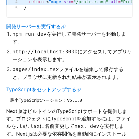
  return
 <
Image
 src
=
"/profile.png"
 alt
=
"Profil
}
開発サーバーを実行する
を実行して開発サーバーを起動しま
npm run dev
す。
にアクセスしてアプリケ
http://localhost:3000
ーションを表示します。
ファイルを編集して保存する
pages/index.tsx
と、ブラウザに更新された結果が表示されます。
TypeScriptをセットアップする
最小TypeScriptバージョン：
v5.1.0
Next.jsはビルトインのTypeScriptサポートを提供しま
す。プロジェクトにTypeScriptを追加するには、ファイ
ルを
/
に名前変更して
を実行しま
.ts
.tsx
next dev
す。Next.jsは必要な依存関係を自動的にインストール