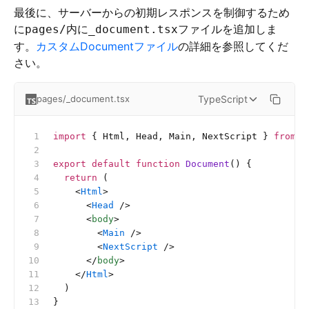
最後に、サーバーからの初期レスポンスを制御するため
に
内に
ファイルを追加しま
pages/
_document.tsx
す。
カスタムDocumentファイル
の詳細を参照してくだ
さい。
TypeScript
pages/_document.tsx
import
 { Html, Head, Main, NextScript } 
from
 '
export
 default
 function
 Document
() {
  return
 (
    <
Html
>
      <
Head
 />
      <
body
>
        <
Main
 />
        <
NextScript
 />
      </
body
>
    </
Html
>
  )
}