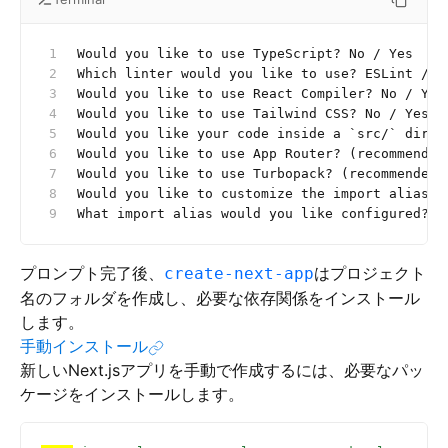
Would you like to use TypeScript? No / Yes
Which linter would you like to use? ESLint / B
Would you like to use React Compiler? No / Yes
Would you like to use Tailwind CSS? No / Yes
Would you like your code inside a `src/` direc
Would you like to use App Router? (recommended
Would you like to use Turbopack? (recommended)
Would you like to customize the import alias (
What import alias would you like configured? @
プロンプト完了後、
はプロジェクト
create-next-app
名のフォルダを作成し、必要な依存関係をインストール
します。
手動インストール
新しいNext.jsアプリを手動で作成するには、必要なパッ
ケージをインストールします。