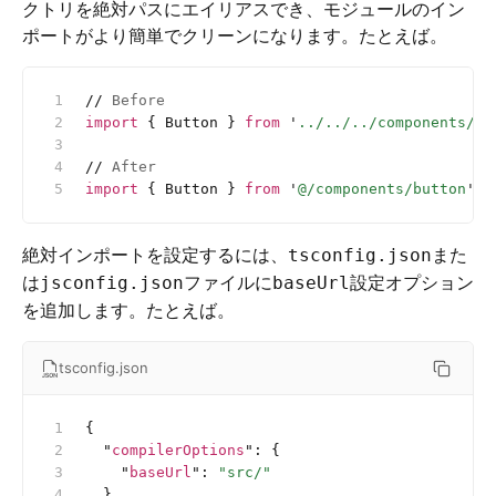
クトリを絶対パスにエイリアスでき、モジュールのイン
ポートがより簡単でクリーンになります。たとえば。
//
 Before
import
 { Button } 
from
 '
../../../components/bu
//
 After
import
 { Button } 
from
 '
@/components/button
'
絶対インポートを設定するには、
また
tsconfig.json
は
ファイルに
設定オプション
jsconfig.json
baseUrl
を追加します。たとえば。
tsconfig.json
{
  "
compilerOptions
"
:
 {
    "
baseUrl
"
:
 "src/"
  }