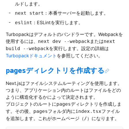
ルドします。
：本番サーバーを起動します。
next start
：ESLintを実行します。
eslint
Turbopackはデフォルトのバンドラーです。Webpackを
使用するには、
または
next dev --webpack
next
を実行します。設定の詳細は
build --webpack
Turbopackドキュメント
を参照してください。
ディレクトリを作成する
pages
Next.jsはファイルシステムルーティングを使用します。
つまり、アプリケーション内のルートはファイルをどの
ように構造化するかによって決定されます。
プロジェクトのルートに
ディレクトリを作成しま
pages
す。その後、
フォルダ内に
ファイル
pages
index.tsx
を追加します。これがホームページ（
）になります。
/