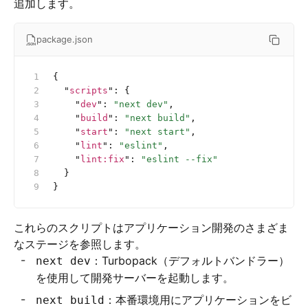
追加します。
package.json
{
  "
scripts
"
:
 {
    "
dev
"
:
 "next dev"
,
    "
build
"
:
 "next build"
,
    "
start
"
:
 "next start"
,
    "
lint
"
:
 "eslint"
,
    "
lint:fix
"
:
 "eslint --fix"
  }
}
これらのスクリプトはアプリケーション開発のさまざま
なステージを参照します。
：Turbopack（デフォルトバンドラー）
next dev
を使用して開発サーバーを起動します。
：本番環境用にアプリケーションをビ
next build