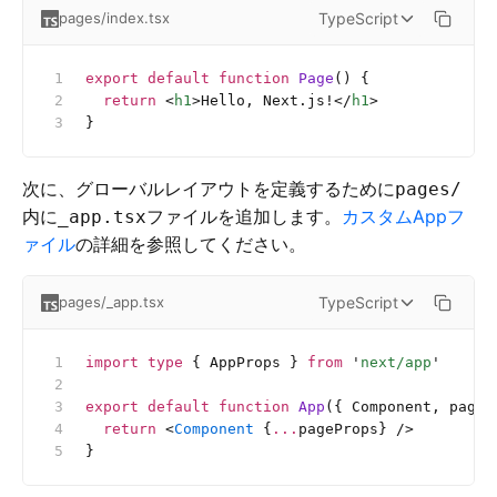
TypeScript
pages/index.tsx
export
 default
 function
 Page
() {
  return
 <
h1
>Hello, Next.js!</
h1
>
}
次に、グローバルレイアウトを定義するために
pages/
内に
ファイルを追加します。
カスタムAppフ
_app.tsx
ァイル
の詳細を参照してください。
TypeScript
pages/_app.tsx
import
 type
 { AppProps } 
from
 '
next/app
'
export
 default
 function
 App
({ Component, pageP
  return
 <
Component
 {
...
pageProps} />
}