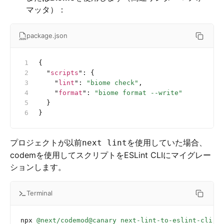
マッタ）：
package.json
{
  "
scripts
"
:
 {
    "
lint
"
:
 "biome check"
,
    "
format
"
:
 "biome format --write"
  }
}
プロジェクトが以前
を使用していた場合、
next lint
codemを使用してスクリプトをESLint CLIにマイグレー
ションします。
Terminal
npx
 @next/codemod@canary
 next-lint-to-eslint-cli
 .