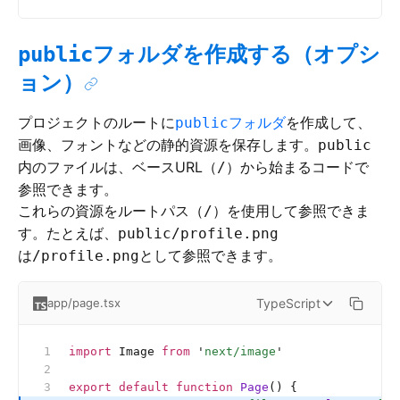
フォルダを作成する（オプシ
public
ョン）
プロジェクトのルートに
フォルダ
を作成して、
public
画像、フォントなどの静的資源を保存します。
public
内のファイルは、ベースURL（
）から始まるコードで
/
参照できます。
これらの資源をルートパス（
）を使用して参照できま
/
す。たとえば、
public/profile.png
は
として参照できます。
/profile.png
TypeScript
app/page.tsx
import
 Image 
from
 '
next/image
'
export
 default
 function
 Page
() {