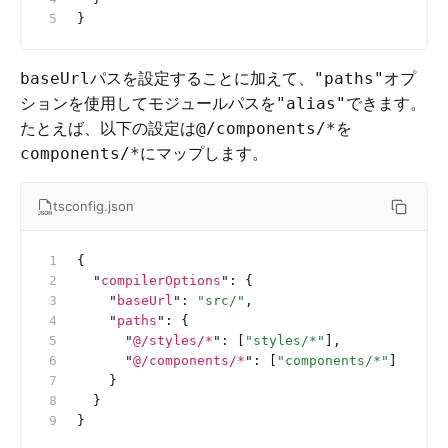
}
パスを設定することに加えて、
オプ
baseUrl
"paths"
ションを使用してモジュールパスを
できます。
"alias"
たとえば、以下の設定は
を
@/components/*
にマップします。
components/*
tsconfig.json
{
  "
compilerOptions
"
:
 {
    "
baseUrl
"
:
 "src/"
,
    "
paths
"
:
 {
      "
@/styles/*
"
:
 [
"styles/*"
],
      "
@/components/*
"
:
 [
"components/*"
]
    }
  }
}