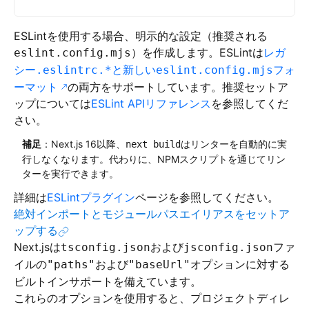
ESLintを使用する場合、明示的な設定（推奨される
）を作成します。ESLintは
レガ
eslint.config.mjs
シー
と新しい
フォ
.eslintrc.*
eslint.config.mjs
ーマット
の両方をサポートしています。推奨セットア
ップについては
ESLint APIリファレンス
を参照してくだ
さい。
補足
：Next.js 16以降、
はリンターを自動的に実
next build
行しなくなります。代わりに、NPMスクリプトを通じてリン
ターを実行できます。
詳細は
ESLintプラグイン
ページを参照してください。
絶対インポートとモジュールパスエイリアスをセットア
ップする
Next.jsは
および
ファ
tsconfig.json
jsconfig.json
イルの
および
オプションに対する
"paths"
"baseUrl"
ビルトインサポートを備えています。
これらのオプションを使用すると、プロジェクトディレ