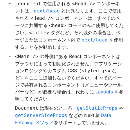
で使用される
コンポーネ
_document
<Head />
ントは、
とは異なります。ここで使用
next/head
される
コンポーネントは、すべてのペ
<Head />
ージに共通する
コードのみに使用してくだ
<head>
さい。
タグなど、それ以外の場合は、ペ
<title>
ージまたはコンポーネント内で
を使用
next/head
することをお勧めします。
の外側にある React コンポーネントは
<Main />
ブラウザによって初期化されません。アプリケーシ
ョンロジックやカスタム CSS（
な
styled-jsx
ど）をここに追加しないでください。すべてのペー
ジで共有されるコンポーネント（メニューやツール
バーなど）が必要な場合は、代わりに
Layouts
を参
照してください。
は現在のところ、
や
Document
getStaticProps
などの Next.js
Data
getServerSideProps
Fetching メソッド
をサポートしていません。