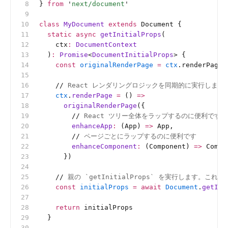
} 
from
 '
next/document
'
class
 MyDocument
 extends
 Document {
  static
 async
 getInitialProps
(
    ctx
:
 DocumentContext
  )
:
 Promise
<
DocumentInitialProps
> {
    const
 originalRenderPage
 =
 ctx
.renderPage
    //
 React レンダリングロジックを同期的に実行します
    ctx
.
renderPage
 =
 () 
=>
      originalRenderPage
({
        //
 React ツリー全体をラップするのに便利です
        enhanceApp
:
 (App) 
=>
 App,
        //
 ページごとにラップするのに便利です
        enhanceComponent
:
 (Component) 
=>
 Compo
      })
    //
 親の `getInitialProps` を実行します。これで
    const
 initialProps
 =
 await
 Document
.
getIni
    return
 initialProps
  }