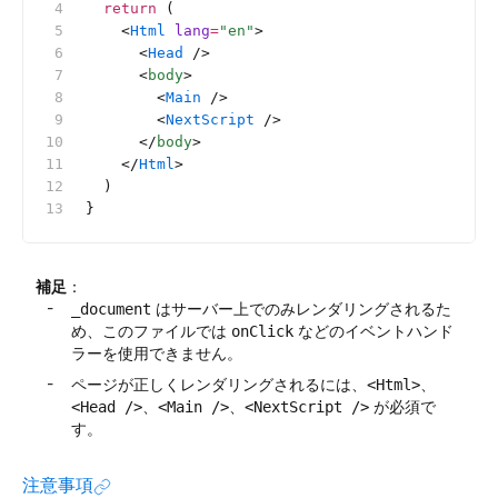
  return
 (
    <
Html
 lang
=
"en"
>
      <
Head
 />
      <
body
>
        <
Main
 />
        <
NextScript
 />
      </
body
>
    </
Html
>
  )
}
補足
：
はサーバー上でのみレンダリングされるた
_document
め、このファイルでは
などのイベントハンド
onClick
ラーを使用できません。
ページが正しくレンダリングされるには、
、
<Html>
、
、
が必須で
<Head />
<Main />
<NextScript />
す。
注意事項