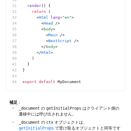
  render
() {
    return
 (
      <
Html
 lang
=
"en"
>
        <
Head
 />
        <
body
>
          <
Main
 />
          <
NextScript
 />
        </
body
>
      </
Html
>
    )
  }
}
export
 default
 MyDocument
補足
：
の
はクライアント側の
_document
getInitialProps
遷移中には呼び出されません。
の
オブジェクトは、
_document
ctx
で受け取るオブジェクトと同等です
getInitialProps