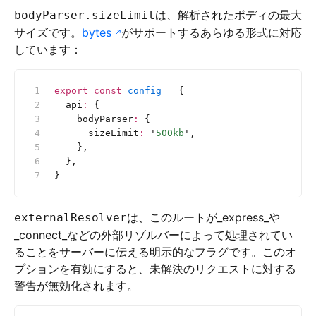
は、解析されたボディの最大
bodyParser.sizeLimit
サイズです。
bytes
がサポートするあらゆる形式に対応
しています：
export
 const
 config
 =
 {
  api
:
 {
    bodyParser
:
 {
      sizeLimit
:
 '
500kb
'
,
    },
  },
}
は、このルートが_express_や
externalResolver
_connect_などの外部リゾルバーによって処理されてい
ることをサーバーに伝える明示的なフラグです。このオ
プションを有効にすると、未解決のリクエストに対する
警告が無効化されます。