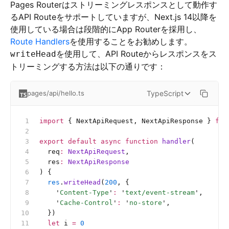
Pages Routerはストリーミングレスポンスとして動作す
るAPI Routeをサポートしていますが、Next.js 14以降を
使用している場合は段階的にApp Routerを採用し、
Route Handlers
を使用することをお勧めします。
を使用して、API Routeからレスポンスをス
writeHead
トリーミングする方法は以下の通りです：
TypeScript
pages/api/hello.ts
import
 { NextApiRequest, NextApiResponse } 
fro
export
 default
 async
 function
 handler
(
  req
:
 NextApiRequest
,
  res
:
 NextApiResponse
) {
  res
.
writeHead
(
200
, {
    '
Content-Type
'
:
 '
text/event-stream
'
,
    '
Cache-Control
'
:
 '
no-store
'
,
  })
  let
 i 
=
 0