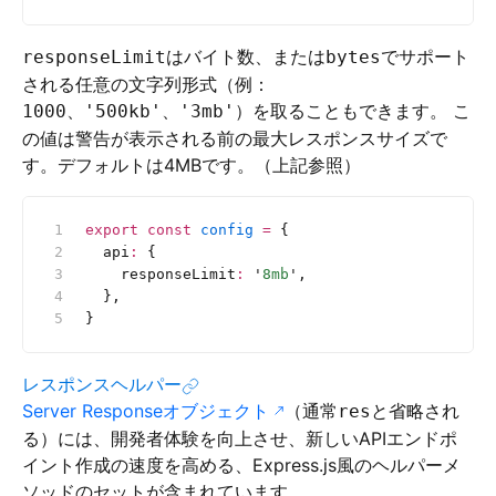
はバイト数、または
でサポート
responseLimit
bytes
される任意の文字列形式（例：
、
、
）を取ることもできます。 こ
1000
'500kb'
'3mb'
の値は警告が表示される前の最大レスポンスサイズで
す。デフォルトは4MBです。（上記参照）
export
 const
 config
 =
 {
  api
:
 {
    responseLimit
:
 '
8mb
'
,
  },
}
レスポンスヘルパー
Server Responseオブジェクト
（通常
と省略され
res
る）には、開発者体験を向上させ、新しいAPIエンドポ
イント作成の速度を高める、Express.js風のヘルパーメ
ソッドのセットが含まれています。