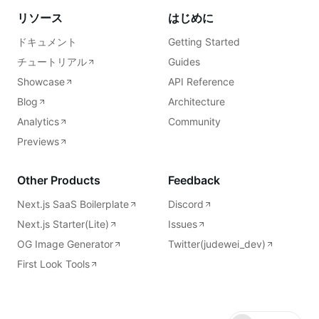
リソース
はじめに
ドキュメント
Getting Started
チュートリアル
Guides
Showcase
API Reference
Blog
Architecture
Analytics
Community
Previews
Other Products
Feedback
Next.js SaaS Boilerplate
Discord
Next.js Starter(Lite)
Issues
OG Image Generator
Twitter(judewei_dev)
First Look Tools