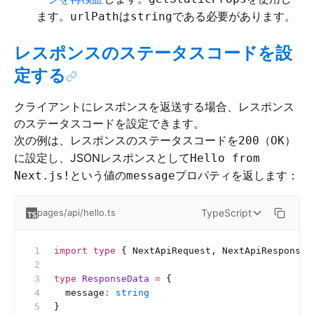
ます。
は
である必要があります。
urlPath
string
レスポンスのステータスコードを設
定する
クライアントにレスポンスを返送する場合、レスポンス
のステータスコードを設定できます。
次の例は、レスポンスのステータスコードを
（
）
200
OK
に設定し、JSONレスポンスとして
Hello from
という値の
プロパティを返します：
Next.js!
message
TypeScript
pages/api/hello.ts
import
 type
 { NextApiRequest, NextApiResponse 
type
 ResponseData
 =
 {
  message
:
 string
}