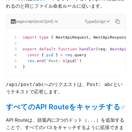
れるのと同じファイル命名ルールに従います。
TypeScript
pages/api/post/[pid].ts
import
 type
 { NextApiRequest, NextApiResponse 
export
 default
 function
 handler
(req
:
 NextApiRe
  const
 { 
pid
 } 
=
 req
.query
  res
.
end
(
`
Post: 
${
pid
}
`
)
}
へのリクエストは、
とい
/api/post/abc
Post: abc
うテキストで応答します。
すべてのAPI Routeをキャッチする
API Routeは、括弧内に3つのドット（
）を追加する
...
ことで、すべてのパスをキャッチするように拡張できま