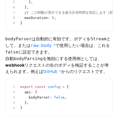
    },
  },
  //
 この関数が実行できる最大許容時間を指定します（秒単
  maxDuration
:
 5
,
}
は自動的に有効です。ボディを
と
bodyParser
Stream
して、または
で使用したい場合は、これを
raw-body
に設定できます。
false
自動
を無効にする使用例としては、
bodyParsing
webhook
リクエストの生のボディを検証することが考
えられます。例えば
GitHub
からのリクエストです。
export
 const
 config
 =
 {
  api
:
 {
    bodyParser
:
 false
,
  },
}