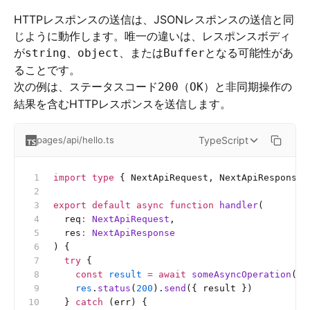
HTTPレスポンスの送信は、JSONレスポンスの送信と同
じように動作します。唯一の違いは、レスポンスボディ
が
、
、または
となる可能性があ
string
object
Buffer
ることです。
次の例は、ステータスコード
（
）と非同期操作の
200
OK
結果を含むHTTPレスポンスを送信します。
TypeScript
pages/api/hello.ts
import
 type
 { NextApiRequest, NextApiResponse 
export
 default
 async
 function
 handler
(
  req
:
 NextApiRequest
,
  res
:
 NextApiResponse
) {
  try
 {
    const
 result
 =
 await
 someAsyncOperation
()
    res
.
status
(
200
).
send
({ result })
  } 
catch
 (err) {