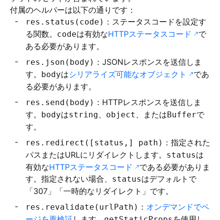
付属のヘルパーは以下の通りです：
：ステータスコードを設定す
res.status(code)
る関数。
は有効な
HTTPステータスコード
で
code
ある必要があります。
：JSONレスポンスを送信しま
res.json(body)
す。
は
シリアライズ可能なオブジェクト
であ
body
る必要があります。
：HTTPレスポンスを送信しま
res.send(body)
す。
は
、
、または
で
body
string
object
Buffer
す。
：指定された
res.redirect([status,] path)
パスまたはURLにリダイレクトします。
は
status
有効な
HTTPステータスコード
である必要がありま
す。指定されない場合、
はデフォルトで
status
「307」「一時的なリダイレクト」です。
：
オンデマンドでペ
res.revalidate(urlPath)
ージを再検証
します。
を使用し
getStaticProps