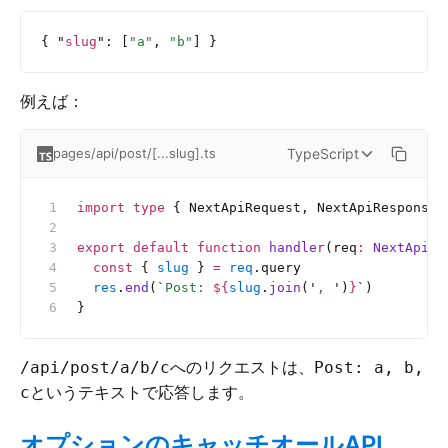
{ 
"
slug
"
:
 [
"a"
, 
"b"
] }
例えば：
TypeScript
pages/api/post/[...slug].ts
import
 type
 { NextApiRequest, NextApiResponse 
export
 default
 function
 handler
(req
:
 NextApiRe
  const
 { 
slug
 } 
=
 req
.query
  res
.
end
(
`
Post: 
${
slug
.
join
(
'
, 
'
)
}
`
)
}
へのリクエストは、
/api/post/a/b/c
Post: a, b,
というテキストで応答します。
c
オプションのキャッチオールAPI