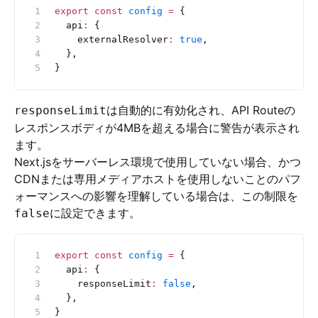
export
 const
 config
 =
 {
  api
:
 {
    externalResolver
:
 true
,
  },
}
は自動的に有効化され、API Routeの
responseLimit
レスポンスボディが4MBを超える場合に警告が表示され
ます。
Next.jsをサーバーレス環境で使用していない場合、かつ
CDNまたは専用メディアホストを使用しないことのパフ
ォーマンスへの影響を理解している場合は、この制限を
に設定できます。
false
export
 const
 config
 =
 {
  api
:
 {
    responseLimit
:
 false
,
  },
}