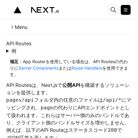
Menu
API Routes
例
補足
：App Routerを使用している場合は、API Routesの代わ
りに
Server Components
または
Route Handlers
を使用できま
す。
API Routesは、Next.jsで
公開API
を構築するソリューシ
ョンを提供します。
フォルダ内の任意のファイルは
にマ
pages/api
/api/*
ッピングされ、
の代わりにAPIエンドポイントとし
page
て扱われます。これらはサーバー側のみのバンドルであ
り、クライアント側のバンドルサイズを増やしません。
例えば、以下のAPI Routeはステータスコード
で
200
JSON応答を返します：