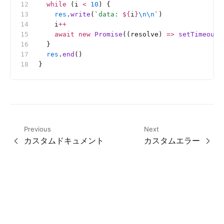
  while
 (i 
<
 10
) {
    res
.
write
(
`
data: 
${
i
}
\n\n
`
)
    i
++
    await
 new
 Promise
((resolve) 
=>
 setTimeout
(
  }
  res
.
end
()
}
Previous
Next
カスタムドキュメント
カスタムエラー