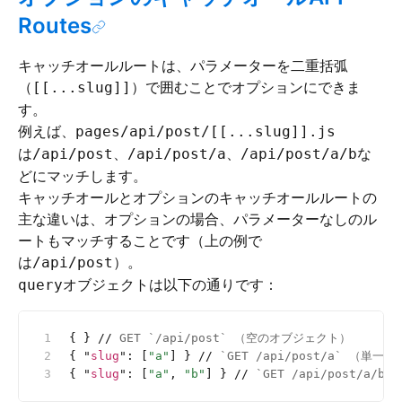
Routes
キャッチオールルートは、パラメーターを二重括弧
（
）で囲むことでオプションにできま
[[...slug]]
す。
例えば、
pages/api/post/[[...slug]].js
は
、
、
な
/api/post
/api/post/a
/api/post/a/b
どにマッチします。
キャッチオールとオプションのキャッチオールルートの
主な違いは、オプションの場合、パラメーターなしのル
ートもマッチすることです（上の例で
は
）。
/api/post
オブジェクトは以下の通りです：
query
{ } 
//
 GET `/api/post` （空のオブジェクト）
{ 
"
slug
"
:
 [
"a"
] } 
//
 `GET /api/post/a` （単
{ 
"
slug
"
:
 [
"a"
, 
"b"
] } 
//
 `GET /api/post/a/