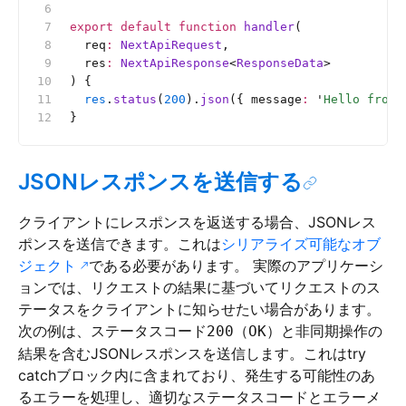
export
 default
 function
 handler
(
  req
:
 NextApiRequest
,
  res
:
 NextApiResponse
<
ResponseData
>
) {
  res
.
status
(
200
).
json
({ message
:
 '
Hello from 
}
JSONレスポンスを送信する
クライアントにレスポンスを返送する場合、JSONレス
ポンスを送信できます。これは
シリアライズ可能なオブ
ジェクト
である必要があります。 実際のアプリケーシ
ョンでは、リクエストの結果に基づいてリクエストのス
テータスをクライアントに知らせたい場合があります。
次の例は、ステータスコード
（
）と非同期操作の
200
OK
結果を含むJSONレスポンスを送信します。これはtry
catchブロック内に含まれており、発生する可能性のあ
るエラーを処理し、適切なステータスコードとエラーメ