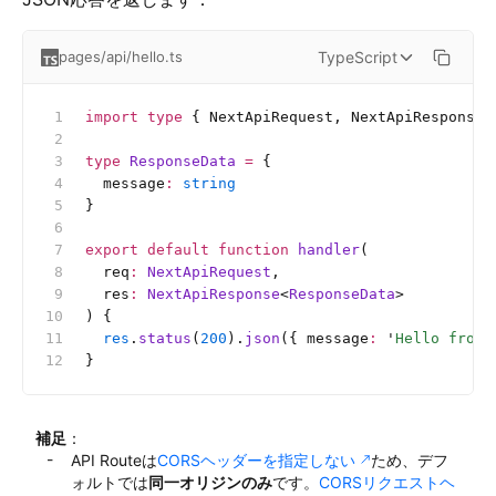
TypeScript
pages/api/hello.ts
import
 type
 { NextApiRequest, NextApiResponse 
type
 ResponseData
 =
 {
  message
:
 string
}
export
 default
 function
 handler
(
  req
:
 NextApiRequest
,
  res
:
 NextApiResponse
<
ResponseData
>
) {
  res
.
status
(
200
).
json
({ message
:
 '
Hello from 
}
補足
：
API Routeは
CORSヘッダーを指定しない
ため、デフ
ォルトでは
同一オリジンのみ
です。
CORSリクエストヘ