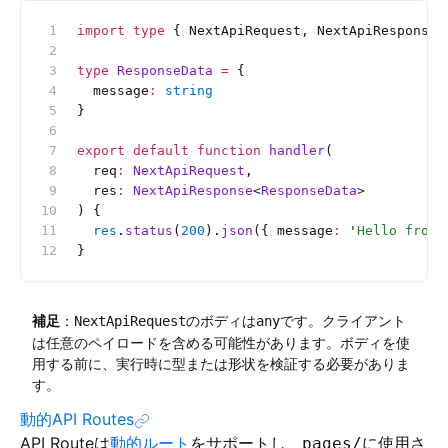
import
 type
 { NextApiRequest, NextApiResponse 
type
 ResponseData
 =
 {
  message
:
 string
}
export
 default
 function
 handler
(
  req
:
 NextApiRequest
,
  res
:
 NextApiResponse
<
ResponseData
>
) {
  res
.
status
(
200
).
json
({ message
:
 '
Hello from 
}
補足
：
のボディは
です。クライアント
NextApiRequest
any
は任意のペイロードを含める可能性があります。ボディを使
用する前に、実行時に型または形状を検証する必要がありま
す。
動的API Routes
API Routeは
動的ルート
をサポートし、
に使用さ
pages/