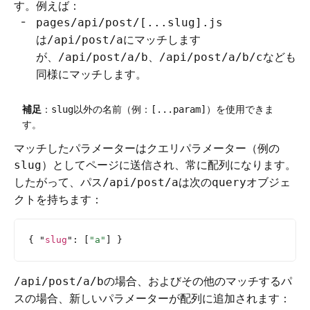
す。例えば：
pages/api/post/[...slug].js
は
にマッチします
/api/post/a
が、
、
なども
/api/post/a/b
/api/post/a/b/c
同様にマッチします。
補足
：
以外の名前（例：
）を使用できま
slug
[...param]
す。
マッチしたパラメーターはクエリパラメーター（例の
）としてページに送信され、常に配列になります。
slug
したがって、パス
は次の
オブジェ
/api/post/a
query
クトを持ちます：
{ 
"
slug
"
:
 [
"a"
] }
の場合、およびその他のマッチするパ
/api/post/a/b
スの場合、新しいパラメーターが配列に追加されます：