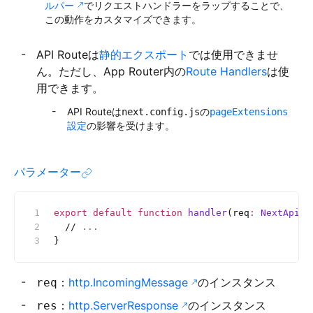
ルパー
でリクエストハンドラーをラップすることで、
この動作をカスタマイズできます。
API Routeは
静的エクスポート
では使用できませ
ん。ただし、App Router内の
Route Handlers
は使
用できます。
API Routeは
の
next.config.js
pageExtensions
設定
の影響を受けます。
パラメーター
export
 default
 function
 handler
(req
:
 NextApiRe
  //
 ...
}
：
http.IncomingMessage
のインスタンス
req
：
http.ServerResponse
のインスタンス
res