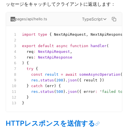
ッセージをキャッチしてクライアントに返送します：
TypeScript
pages/api/hello.ts
import
 type
 { NextApiRequest, NextApiResponse 
export
 default
 async
 function
 handler
(
  req
:
 NextApiRequest
,
  res
:
 NextApiResponse
) {
  try
 {
    const
 result
 =
 await
 someAsyncOperation
()
    res
.
status
(
200
).
json
({ result })
  } 
catch
 (err) {
    res
.
status
(
500
).
json
({ error
:
 '
failed to l
  }
}
HTTPレスポンスを送信する