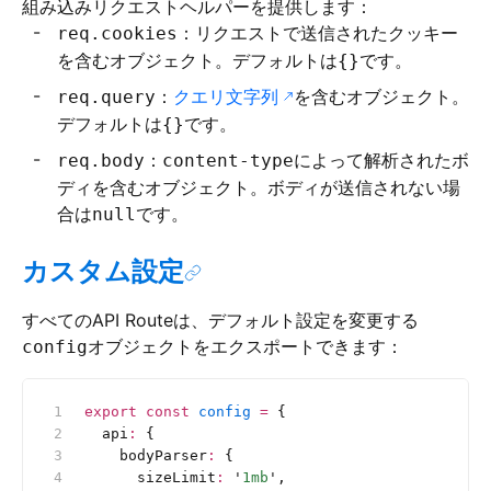
組み込みリクエストヘルパーを提供します：
：リクエストで送信されたクッキー
req.cookies
を含むオブジェクト。デフォルトは
です。
{}
：
クエリ文字列
を含むオブジェクト。
req.query
デフォルトは
です。
{}
：
によって解析されたボ
req.body
content-type
ディを含むオブジェクト。ボディが送信されない場
合は
です。
null
カスタム設定
すべてのAPI Routeは、デフォルト設定を変更する
オブジェクトをエクスポートできます：
config
export
 const
 config
 =
 {
  api
:
 {
    bodyParser
:
 {
      sizeLimit
:
 '
1mb
'
,