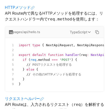
HTTPメソッド
API Route内で異なるHTTPメソッドを処理するには、リ
クエストハンドラー内で
を使用します：
req.method
TypeScript
pages/api/hello.ts
import
 type
 { NextApiRequest, NextApiResponse 
export
 default
 function
 handler
(req
:
 NextApiRe
  if
 (
req
.method 
===
 '
POST
'
) {
    //
 POSTリクエストを処理する
  } 
else
 {
    //
 その他のHTTPメソッドを処理する
  }
}
リクエストヘルパー
API Routeは、入力されるリクエスト（
）を解析する
req