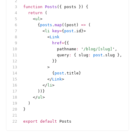
function
 Posts
({ posts }) {
  return
 (
    <
ul
>
      {
posts
.
map
((post) 
=>
 (
        <
li
 key
=
{
post
.id}>
          <
Link
            href
=
{{
              pathname
:
 '
/blog/[slug]
'
,
              query
:
 { slug
:
 post
.slug },
            }}
          >
            {
post
.title}
          </
Link
>
        </
li
>
      ))}
    </
ul
>
  )
}
export
 default
 Posts