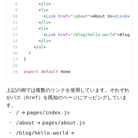
      </
li
>
      <
li
>
        <
Link
 href
=
"/about"
>About Us</
Link
>
      </
li
>
      <
li
>
        <
Link
 href
=
"/blog/hello-world"
>Blog Po
      </
li
>
    </
ul
>
  )
}
export
 default
 Home
上記の例では複数のリンクを使用しています。それぞれ
がパス（
）を既知のページにマッピングしていま
href
す。
→
/
pages/index.js
→
/about
pages/about.js
→
/blog/hello-world