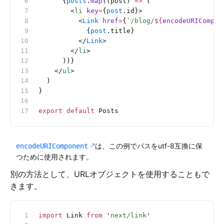
      {
posts
.
map
((post) 
=>
 (
        <
li
 key
=
{
post
.id}>
          <
Link
 href
=
{
`
/blog/
${
encodeURICompon
            {
post
.title}
          </
Link
>
        </
li
>
      ))}
    </
ul
>
  )
}
export
 default
 Posts
は、この例でパスをutf-8互換に保
encodeURIComponent
つために使用されます。
別の方法として、URLオブジェクトを使用することもで
きます。
import
 Link 
from
 '
next/link
'