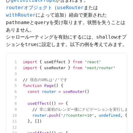
び
が含まれます。
getInitialProps
オブジェクト
（
または
router
useRouter
によって追加）経由で更新された
withRouter
と
を受け取ります。状態を失うことは
pathname
query
ありません。
シャロールーティングを有効にするには、
オプ
shallow
ションを
に設定します。以下の例を考えてみます。
true
import
 { useEffect } 
from
 '
react
'
import
 { useRouter } 
from
 '
next/router
'
//
 現在のURLは'/'です
function
 Page
() {
  const
 router
 =
 useRouter
()
  useEffect
(() 
=>
 {
    //
 常に最初のレンダー後にナビゲーションを実行します
    router
.
push
(
'
/?counter=10
'
, 
undefined
, { s
  }, [])