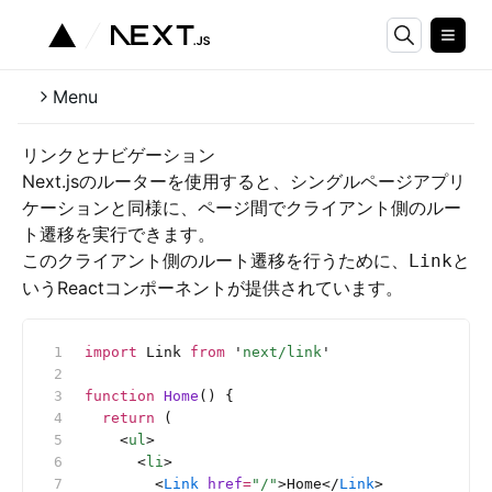
Menu
リンクとナビゲーション
Next.jsのルーターを使用すると、シングルページアプリ
ケーションと同様に、ページ間でクライアント側のルー
ト遷移を実行できます。
このクライアント側のルート遷移を行うために、
と
Link
いうReactコンポーネントが提供されています。
import
 Link 
from
 '
next/link
'
function
 Home
() {
  return
 (
    <
ul
>
      <
li
>
        <
Link
 href
=
"/"
>Home</
Link
>