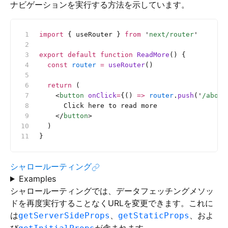
ナビゲーションを実行する方法を示しています。
import
 { useRouter } 
from
 '
next/router
'
export
 default
 function
 ReadMore
() {
  const
 router
 =
 useRouter
()
  return
 (
    <
button
 onClick
=
{() 
=>
 router
.
push
(
'
/about
      Click here to read more
    </
button
>
  )
}
シャロールーティング
Examples
シャロールーティングでは、データフェッチングメソッ
ドを再度実行することなくURLを変更できます。これに
は
、
、およ
getServerSideProps
getStaticProps