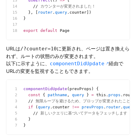
  useEffect
(() 
=>
 {
    //
 カウンターが変更されました！
  }, [
router
.
query
.counter])
}
export
 default
 Page
URLは
に更新され、ページは置き換えら
/?counter=10
れず、ルートの状態のみが変更されます。
以下に示すように、
経由で
componentDidUpdate
URLの変更を監視することもできます。
componentDidUpdate
(prevProps) {
  const
 { 
pathname
, 
query
 } 
=
 this.
props
.route
  //
 無限ループを避けるため、プロップが変更されたことを
  if
 (
query
.counter 
!==
 prevProps
.
router
.
query
    //
 新しいクエリに基づいてデータをフェッチします
  }
}