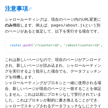
注意事項
シャロールーティングは、現在のページ内のURL変更に
のみ
機能します。例えば、
という別
pages/about.js
のページがあると仮定して、以下を実行する場合です。
router
.
push
(
'
/?counter=10
'
, 
'
/about?counter=10
'
, {
これは新しいページなので、現在のページがアンロード
され、新しいページが読み込まれ、シャロールーティン
グを実行するよう指示した場合でも、データフェッチン
グを待機します。
シャロールーティングがプロキシと一緒に使用される場
合、新しいページが現在のページと一致することを保証
しません。これは以前にプロキシなしで実行されていま
した。これはプロキシが動的に書き換えることができ、
シャローでスキップされるデータフェッチなしにクライ