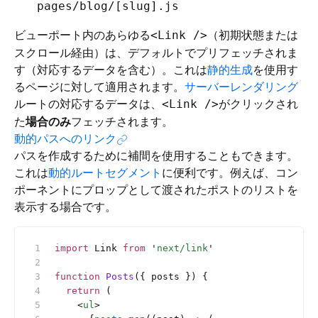
pages/blog/[slug].js
ビューポート内のあらゆる
（初期状態または
<Link />
スクロール経由）は、デフォルトでプリフェッチされま
す（対応するデータを含む）。これは
静的生成
を使用す
るページに対して適用されます。
サーバーレンダリング
ルートの対応するデータは、
がクリックされ
<Link />
た
場合のみ
フェッチされます。
動的パスへのリンク
パスを作成するために補間を使用することもできます。
これは
動的ルートセグメント
に便利です。例えば、コン
ポーネントにプロップとして渡されたポストのリストを
表示する場合です。
import
 Link 
from
 '
next/link
'
function
 Posts
({ posts }) {
  return
 (
    <
ul
>