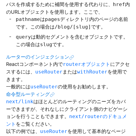
パスを作成するために補間を使用する代わりに、
内
href
のURLオブジェクトを使用します。ここで、
は
ディレクトリ内のページの名前
pathname
pages
です。この場合は
です。
/blog/[slug]
は動的セグメントを含むオブジェクトです。
query
この場合は
です。
slug
ルーターのインジェクション
Reactコンポーネント内で
オブジェクト
にアクセ
router
スするには、
または
を使用で
useRouter
withRouter
きます。
一般的には
の使用をお勧めします。
useRouter
命令型ルーティング
はほとんどのルーティングのニーズをカバ
next/link
ーできますが、それなしにクライアント側のナビゲーシ
ョンを行うこともできます。
のドキュメ
next/router
ント
をご覧ください。
以下の例では、
を使用して基本的なページ
useRouter