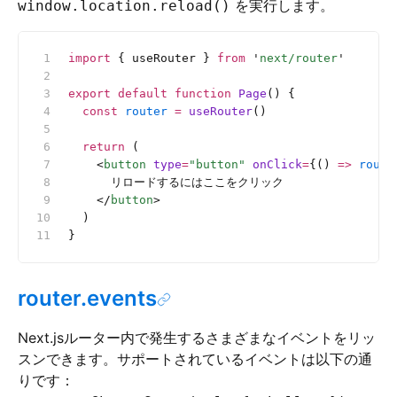
を実行します。
window.location.reload()
import
 { useRouter } 
from
 '
next/router
'
export
 default
 function
 Page
() {
  const
 router
 =
 useRouter
()
  return
 (
    <
button
 type
=
"button"
 onClick
=
{() 
=>
 route
      リロードするにはここをクリック
    </
button
>
  )
}
router.events
Next.jsルーター内で発生するさまざまなイベントをリッ
スンできます。サポートされているイベントは以下の通
りです：