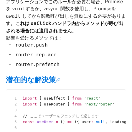
アプリケーションでこのルールが必要な場合、Promise
を
するか、
関数を使用し、Promiseを
void
async
してから関数呼び出しを無効にする必要がありま
await
す。
これは
ハンドラ内からメソッドが呼び出
onClick
される場合には適用されません
。
影響を受けるメソッドは：
router.push
router.replace
router.prefetch
潜在的な解決策
import
 { useEffect } 
from
 '
react
'
import
 { useRouter } 
from
 '
next/router
'
//
 ここでユーザーをフェッチして返します
const
 useUser
 =
 () 
=>
 ({ user
:
 null
, loading
:
 