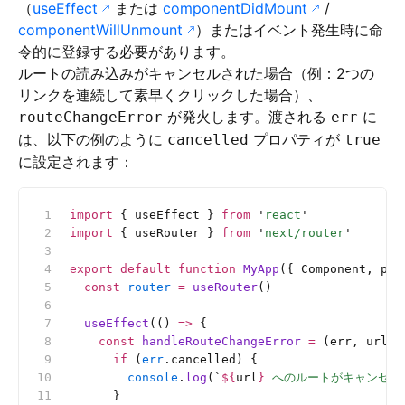
（
useEffect
または
componentDidMount
/
componentWillUnmount
）またはイベント発生時に命
令的に登録する必要があります。
ルートの読み込みがキャンセルされた場合（例：2つの
リンクを連続して素早くクリックした場合）、
が発火します。渡される
に
routeChangeError
err
は、以下の例のように
プロパティが
cancelled
true
に設定されます：
import
 { useEffect } 
from
 '
react
'
import
 { useRouter } 
from
 '
next/router
'
export
 default
 function
 MyApp
({ Component, pag
  const
 router
 =
 useRouter
()
  useEffect
(() 
=>
 {
    const
 handleRouteChangeError
 =
 (err, url) 
      if
 (
err
.cancelled) {
        console
.
log
(
`
${
url
}
 へのルートがキャンセル
      }