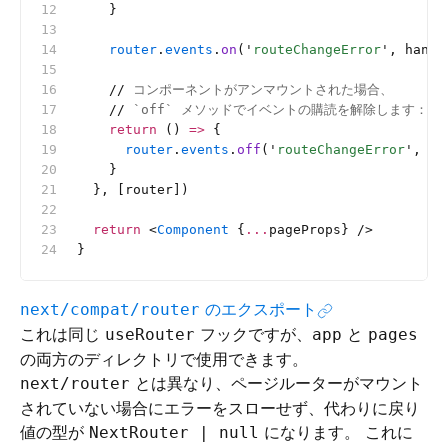
    }
    router
.
events
.
on
(
'
routeChangeError
'
, handl
    //
 コンポーネントがアンマウントされた場合、
    //
 `off` メソッドでイベントの購読を解除します：
    return
 () 
=>
 {
      router
.
events
.
off
(
'
routeChangeError
'
, ha
    }
  }, [router])
  return
 <
Component
 {
...
pageProps} />
}
のエクスポート
next/compat/router
これは同じ
フックですが、
と
useRouter
app
pages
の両方のディレクトリで使用できます。
とは異なり、ページルーターがマウント
next/router
されていない場合にエラーをスローせず、代わりに戻り
値の型が
になります。 これに
NextRouter | null