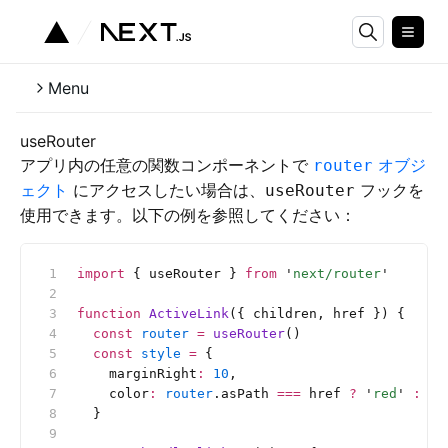
Menu
useRouter
アプリ内の任意の関数コンポーネントで
オブジ
router
ェクト
にアクセスしたい場合は、
フックを
useRouter
使用できます。以下の例を参照してください：
import
 { useRouter } 
from
 '
next/router
'
function
 ActiveLink
({ children, href }) {
  const
 router
 =
 useRouter
()
  const
 style
 =
 {
    marginRight
:
 10
,
    color
:
 router
.asPath 
===
 href 
?
 '
red
'
 :
 '
b
  }