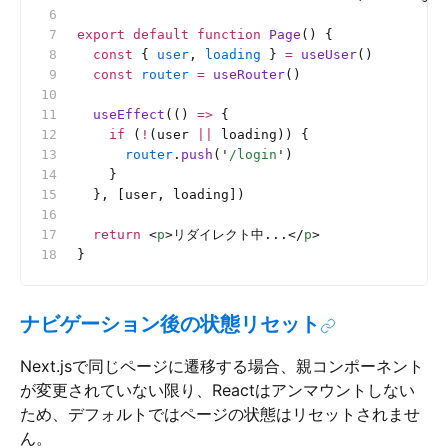
export
 default
 function
 Page
() {
  const
 { 
user
, 
loading
 } 
=
 useUser
()
  const
 router
 =
 useRouter
()
  useEffect
(() 
=>
 {
    if
 (
!
(user 
||
 loading)) {
      router
.
push
(
'
/login
'
)
    }
  }, [user, loading])
  return
 <
p
>リダイレクト中...</
p
>
}
ナビゲーション後の状態リセット
Next.jsで同じページに遷移する場合、親コンポーネント
が変更されていない限り、Reactはアンマウントしない
ため、デフォルトではページの状態はリセットされませ
ん。