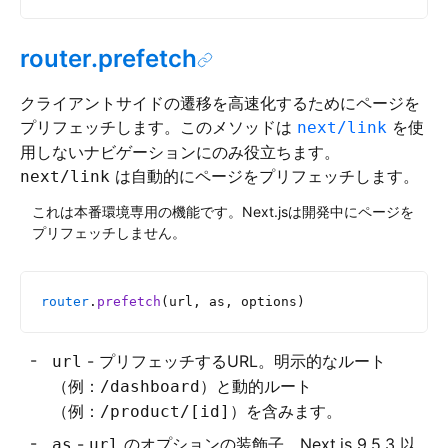
router.prefetch
クライアントサイドの遷移を高速化するためにページを
プリフェッチします。このメソッドは
を使
next/link
用しないナビゲーションにのみ役立ちます。
は自動的にページをプリフェッチします。
next/link
これは本番環境専用の機能です。Next.jsは開発中にページを
プリフェッチしません。
router
.
prefetch
(url, as, options)
- プリフェッチするURL。明示的なルート
url
（例：
）と動的ルート
/dashboard
（例：
）を含みます。
/product/[id]
-
のオプションの装飾子。Next.js 9.5.3 以
as
url