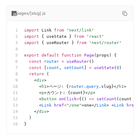
pages/[slug].js
import
 Link 
from
 '
next/link
'
import
 { useState } 
from
 '
react
'
import
 { useRouter } 
from
 '
next/router
'
export
 default
 function
 Page
(props) {
  const
 router
 =
 useRouter
()
  const
 [
count
, 
setCount
] 
=
 useState
(
0
)
  return
 (
    <
div
>
      <
h1
>ページ: {
router
.
query
.slug}</
h1
>
      <
p
>カウント: {count}</
p
>
      <
button
 onClick
=
{() 
=>
 setCount
(count 
+
 
      <
Link
 href
=
"/one"
>one</
Link
> <
Link
 href
=
    </
div
>
  )
}