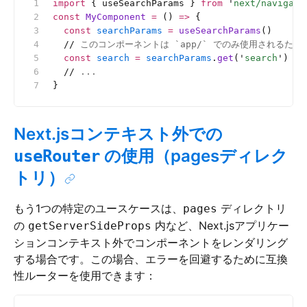
import
 { useSearchParams } 
from
 '
next/navigati
const
 MyComponent
 =
 () 
=>
 {
  const
 searchParams
 =
 useSearchParams
()
  //
 このコンポーネントは `app/` でのみ使用されるた
  const
 search
 =
 searchParams
.
get
(
'
search
'
)
  //
 ...
}
Next.jsコンテキスト外での
の使用（pagesディレク
useRouter
トリ）
もう1つの特定のユースケースは、
ディレクトリ
pages
の
内など、Next.jsアプリケー
getServerSideProps
ションコンテキスト外でコンポーネントをレンダリング
する場合です。この場合、エラーを回避するために互換
性ルーターを使用できます：