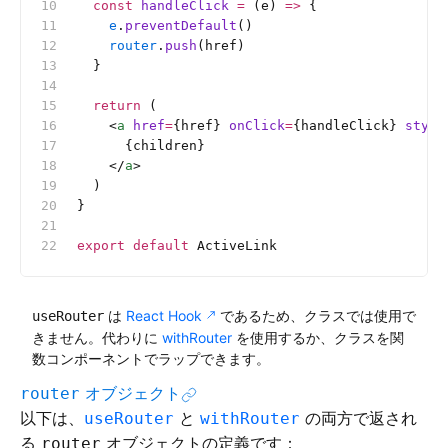
  const
 handleClick
 =
 (e) 
=>
 {
    e
.
preventDefault
()
    router
.
push
(href)
  }
  return
 (
    <
a
 href
=
{href} 
onClick
=
{handleClick} 
style
      {children}
    </
a
>
  )
}
export
 default
 ActiveLink
は
React Hook
であるため、クラスでは使用で
useRouter
きません。代わりに
withRouter
を使用するか、クラスを関
数コンポーネントでラップできます。
オブジェクト
router
以下は、
と
の両方で返され
useRouter
withRouter
る
オブジェクトの定義です：
router