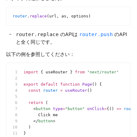
router
.
replace
(url, as, options)
のAPIは
のAPI
router.replace
router.push
と全く同じです。
以下の例を参照してください：
import
 { useRouter } 
from
 '
next/router
'
export
 default
 function
 Page
() {
  const
 router
 =
 useRouter
()
  return
 (
    <
button
 type
=
"button"
 onClick
=
{() 
=>
 route
      Click me
    </
button
>
  )
}