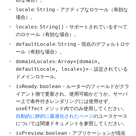
:
- アクティブなロケール（有効な
locale
String
場合）。
:
- サポートされているすべて
locales
String[]
のロケール（有効な場合）。
:
- 現在のデフォルトロケ
defaultLocale
String
ール（有効な場合）。
:
domainLocales
Array<{domain,
- 設定されている
defaultLocale, locales}>
ドメインロケール。
:
- ルーターのフィールドがクラ
isReady
boolean
イアント側で更新され、使用可能かどうか。サーバ
ー上で条件付きレンダリングには使用せず、
メソッド内でのみ使用してください。
useEffect
自動的に静的に最適化されたページ
のユースケース
については関連ドキュメントを参照してください。
:
- アプリケーションが現在
isPreview
boolean