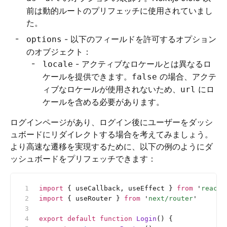
前は動的ルートのプリフェッチに使用されていまし
た。
- 以下のフィールドを許可するオプション
options
のオブジェクト：
- アクティブなロケールとは異なるロ
locale
ケールを提供できます。
の場合、アクテ
false
ィブなロケールが使用されないため、
にロ
url
ケールを含める必要があります。
ログインページがあり、ログイン後にユーザーをダッシ
ュボードにリダイレクトする場合を考えてみましょう。
より高速な遷移を実現するために、以下の例のようにダ
ッシュボードをプリフェッチできます：
import
 { useCallback, useEffect } 
from
 '
react
'
import
 { useRouter } 
from
 '
next/router
'
export
 default
 function
 Login
() {