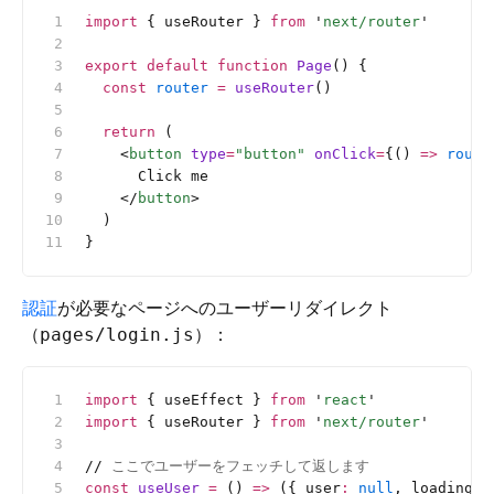
import
 { useRouter } 
from
 '
next/router
'
export
 default
 function
 Page
() {
  const
 router
 =
 useRouter
()
  return
 (
    <
button
 type
=
"button"
 onClick
=
{() 
=>
 route
      Click me
    </
button
>
  )
}
認証
が必要なページへのユーザーリダイレクト
（
）：
pages/login.js
import
 { useEffect } 
from
 '
react
'
import
 { useRouter } 
from
 '
next/router
'
//
 ここでユーザーをフェッチして返します
const
 useUser
 =
 () 
=>
 ({ user
:
 null
, loading
:
 