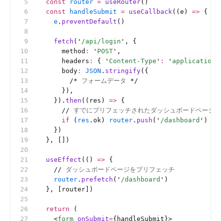
  const
 router
 =
 useRouter
()
  const
 handleSubmit
 =
 useCallback
((e) 
=>
 {
    e
.
preventDefault
()
    fetch
(
'
/api/login
'
, {
      method
:
 '
POST
'
,
      headers
:
 { 
'
Content-Type
'
:
 '
application/
      body
:
 JSON
.
stringify
({
        /*
 フォームデータ 
*/
      }),
    }).
then
((res) 
=>
 {
      //
 すでにプリフェッチされたダッシュボードページ
      if
 (
res
.ok) 
router
.
push
(
'
/dashboard
'
)
    })
  }, [])
  useEffect
(() 
=>
 {
    //
 ダッシュボードページをプリフェッチ
    router
.
prefetch
(
'
/dashboard
'
)
  }, [router])
  return
 (
    <
form
 onSubmit
=
{handleSubmit}>