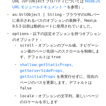
URL（
プロパティについては
Node.JS
UrlObject
URL モジュールドキュメント
を参照）。
:
- ブラウザのURLバー
as
UrlObject | String
に表示されるパスのオプションの装飾子。Next.js
9.5.3 以前は動的ルートに使用されていました。
- 以下の設定オプションを持つオプション
options
のオブジェクト：
- オプションのブール値。ナビゲーシ
scroll
ョン後のページ先頭へのスクロールを制御しま
す。デフォルトは
true
:
、
shallow
getStaticProps
、
getServerSideProps
を再実行せずに、現在の
getInitialProps
ページのパスを更新します。デフォルトは
false
- オプションの文字列。新しいページ
locale
のロケールを示します