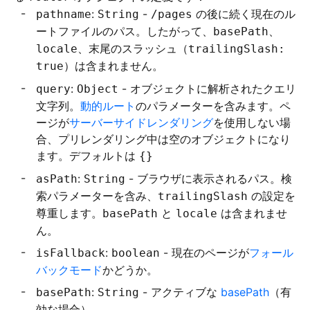
:
-
の後に続く現在のル
pathname
String
/pages
ートファイルのパス。したがって、
、
basePath
、末尾のスラッシュ（
locale
trailingSlash:
）は含まれません。
true
:
- オブジェクトに解析されたクエリ
query
Object
文字列。
動的ルート
のパラメーターを含みます。ペ
ージが
サーバーサイドレンダリング
を使用しない場
合、プリレンダリング中は空のオブジェクトになり
ます。デフォルトは
{}
:
- ブラウザに表示されるパス。検
asPath
String
索パラメーターを含み、
の設定を
trailingSlash
尊重します。
と
は含まれませ
basePath
locale
ん。
:
- 現在のページが
フォール
isFallback
boolean
バックモード
かどうか。
:
- アクティブな
basePath
（有
basePath
String
効な場合）。