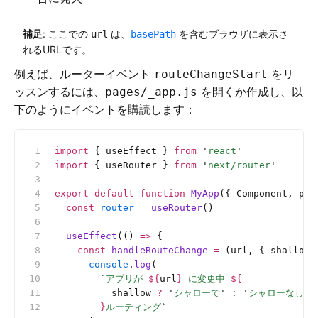
補足
: ここでの
は、
を含むブラウザに表示さ
url
basePath
れるURLです。
例えば、ルーターイベント
をリ
routeChangeStart
ッスンするには、
を開くか作成し、以
pages/_app.js
下のようにイベントを購読します：
import
 { useEffect } 
from
 '
react
'
import
 { useRouter } 
from
 '
next/router
'
export
 default
 function
 MyApp
({ Component, pag
  const
 router
 =
 useRouter
()
  useEffect
(() 
=>
 {
    const
 handleRouteChange
 =
 (url, { shallow 
      console
.
log
(
        `
アプリが 
${
url
}
 に変更中 
${
          shallow
 ?
 '
シャローで
'
 :
 '
シャローなしで
        }
ルーティング
`