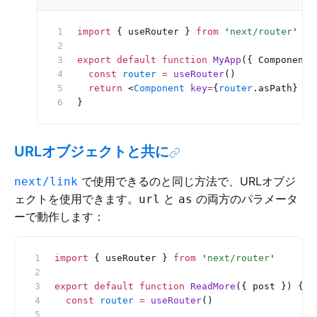
import
 { useRouter } 
from
 '
next/router
'
export
 default
 function
 MyApp
({ Component,
  const
 router
 =
 useRouter
()
  return
 <
Component
 key
=
{
router
.asPath} {
.
}
URLオブジェクトと共に
で使用できるのと同じ方法で、URLオブジ
next/link
ェクトを使用できます。
と
の両方のパラメータ
url
as
ーで動作します：
import
 { useRouter } 
from
 '
next/router
'
export
 default
 function
 ReadMore
({ post }) {
  const
 router
 =
 useRouter
()