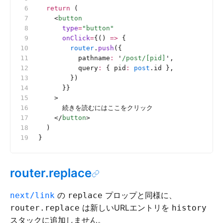
  return
 (
    <
button
      type
=
"button"
      onClick
=
{() 
=>
 {
        router
.
push
({
          pathname
:
 '
/post/[pid]
'
,
          query
:
 { pid
:
 post
.id },
        })
      }}
    >
      続きを読むにはここをクリック
    </
button
>
  )
}
router.replace
の
プロップと同様に、
next/link
replace
は新しいURLエントリを
router.replace
history
スタックに追加しません。