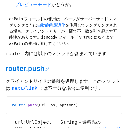
プレビューモード
かどうか。
フィールドの使用は、ページがサーバーサイドレン
asPath
ダリングまたは
自動静的最適化
を使用してレンダリングされ
る場合、クライアントとサーバー間で不一致を引き起こす可
能性があります。
フィールドが
になるまで
isReady
true
の使用は避けてください。
asPath
内には以下のメソッドが含まれています：
router
router.push
クライアントサイドの遷移を処理します。このメソッド
は
では不十分な場合に便利です。
next/link
router
.
push
(url, as, options)
:
- 遷移先の
url
UrlObject | String