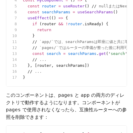
const
 MyComponent
 =
 () 
=>
 {
  const
 router
 =
 useRouter
() 
//
 nullまたはNext
  const
 searchParams
 =
 useSearchParams
()
  useEffect
(() 
=>
 {
    if
 (router 
&&
 !
router
.isReady) {
      return
    }
    //
 `app/`では、searchParamsは即座に値と共に準
    //
 `pages/`ではルーターの準備が整った後に利用可
    const
 search
 =
 searchParams
.
get
(
'
search
'
)
    //
 ...
  }, [router, searchParams])
  //
 ...
}
このコンポーネントは、
と
の両方のディレ
pages
app
クトリで動作するようになります。コンポーネントが
で使用されなくなったら、互換性ルーターへの参
pages
照を削除できます：