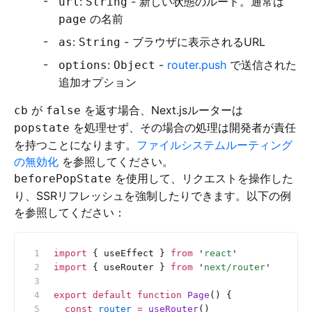
:
- 新しい状態のルート。通常は
url
String
の名前
page
:
- ブラウザに表示されるURL
as
String
:
-
router.push
で送信された
options
Object
追加オプション
が
を返す場合、Next.jsルーターは
cb
false
を処理せず、その場合の処理は開発者が責任
popstate
を持つことになります。
ファイルシステムルーティング
の無効化
を参照してください。
を使用して、リクエストを操作した
beforePopState
り、SSRリフレッシュを強制したりできます。以下の例
を参照してください：
import
 { useEffect } 
from
 '
react
'
import
 { useRouter } 
from
 '
next/router
'
export
 default
 function
 Page
() {
  const
 router
 =
 useRouter
()