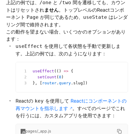
上記の例では、
と
間を遷移しても、カウン
/one
/two
トはリセットされ
ません
。トップレベルのReactコンポ
ーネント
が同じであるため、
はレンダ
Page
useState
リング間で維持されます。
この動作を望まない場合、いくつかのオプションがあり
ます：
を使用して各状態を手動で更新しま
useEffect
す。上記の例では、次のようになります：
useEffect
(() 
=>
 {
  setCount
(
0
)
}, [
router
.
query
.slug])
Reactの
を使用して
Reactにコンポーネントの
key
再マウントを指示します
。すべてのページでこれ
を行うには、カスタムアプリを使用できます：
pages/_app.js