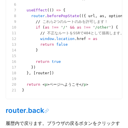
  useEffect
(() 
=>
 {
    router
.
beforePopState
(({ url, as, options 
      //
 これら2つのルートのみを許可します！
      if
 (
as
 !==
 '
/
'
 &&
 as
 !==
 '
/other
'
) {
        //
 不正なルートをSSRで404として描画します。
        window
.
location
.href 
=
 as
        return
 false
      }
      return
 true
    })
  }, [router])
  return
 <
p
>ページへようこそ</
p
>
}
router.back
履歴内で戻ります。ブラウザの戻るボタンをクリックす