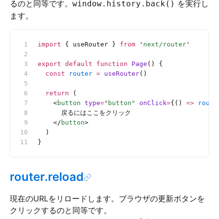
るのと同等です。
を実行し
window.history.back()
ます。
import
 { useRouter } 
from
 '
next/router
'
export
 default
 function
 Page
() {
  const
 router
 =
 useRouter
()
  return
 (
    <
button
 type
=
"button"
 onClick
=
{() 
=>
 route
      戻るにはここをクリック
    </
button
>
  )
}
router.reload
現在のURLをリロードします。ブラウザの更新ボタンを
クリックするのと同等です。