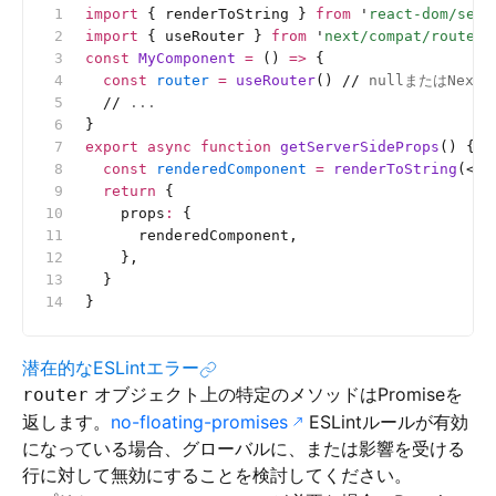
import
 { renderToString } 
from
 '
react-dom/serv
import
 { useRouter } 
from
 '
next/compat/router
'
const
 MyComponent
 =
 () 
=>
 {
  const
 router
 =
 useRouter
() 
//
 nullまたはNext
  //
 ...
}
export
 async
 function
 getServerSideProps
() {
  const
 renderedComponent
 =
 renderToString
(<
My
  return
 {
    props
:
 {
      renderedComponent,
    },
  }
}
潜在的なESLintエラー
オブジェクト上の特定のメソッドはPromiseを
router
返します。
no-floating-promises
ESLintルールが有効
になっている場合、グローバルに、または影響を受ける
行に対して無効にすることを検討してください。