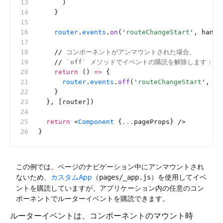
      )
    }
    router
.
events
.
on
(
'
routeChangeStart
'
, handl
    //
 コンポーネントがアンマウントされた場合、
    //
 `off` メソッドでイベントの購読を解除します：
    return
 () 
=>
 {
      router
.
events
.
off
(
'
routeChangeStart
'
, ha
    }
  }, [router])
  return
 <
Component
 {
...
pageProps} />
}
この例では、ページのナビゲーション中にアンマウントされ
ないため、
カスタムApp
（
）を使用してイベ
pages/_app.js
ントを購読していますが、アプリケーション内の任意のコン
ポーネントでルーターイベントを購読できます。
ルーターイベントは、コンポーネントのマウント時