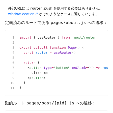
外部URLには
を使用する必要はありません。
router.push
window.location
がそのようなケースに適しています。
定義済みのルートである
への遷移：
pages/about.js
import
 { useRouter } 
from
 '
next/router
'
export
 default
 function
 Page
() {
  const
 router
 =
 useRouter
()
  return
 (
    <
button
 type
=
"button"
 onClick
=
{() 
=>
 route
      Click me
    </
button
>
  )
}
動的ルート
への遷移：
pages/post/[pid].js