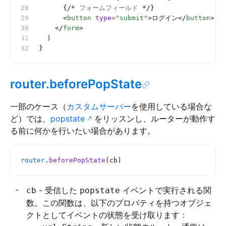
      {
/*
 フォームフィールド 
*/
}
      <
button
 type
=
"submit"
>ログイン</
button
>
    </
form
>
  )
}
router.beforePopState
一部のケース（
カスタムサーバー
を使用している場合な
ど）では、
popstate
をリッスンし、ルーターが動作す
る前に何かを行いたい場合があります。
router
.
beforePopState
(cb)
- 受信した
イベントで実行される関
cb
popstate
数。この関数は、以下のプロパティを持つオブジェ
クトとしてイベントの状態を受け取ります：