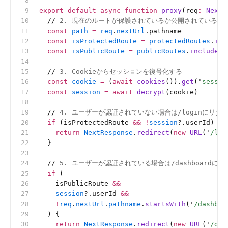
export
 default
 async
 function
 proxy
(req
:
 NextR
  //
 2. 現在のルートが保護されているか公開されているか
  const
 path
 =
 req
.
nextUrl
.pathname
  const
 isProtectedRoute
 =
 protectedRoutes
.
inc
  const
 isPublicRoute
 =
 publicRoutes
.
includes
(
  //
 3. Cookieからセッションを復号化する
  const
 cookie
 =
 (
await
 cookies
()).
get
(
'
sessio
  const
 session
 =
 await
 decrypt
(cookie)
  //
 4. ユーザーが認証されていない場合は/loginにリダ
  if
 (isProtectedRoute 
&&
 !
session
?.userId) {
    return
 NextResponse
.
redirect
(
new
 URL
(
'
/log
  }
  //
 5. ユーザーが認証されている場合は/dashboardに
  if
 (
    isPublicRoute 
&&
    session
?.userId 
&&
    !
req
.
nextUrl
.
pathname
.
startsWith
(
'
/dashboa
  ) {
    return
 NextResponse
.
redirect
(
new
 URL
(
'
/das