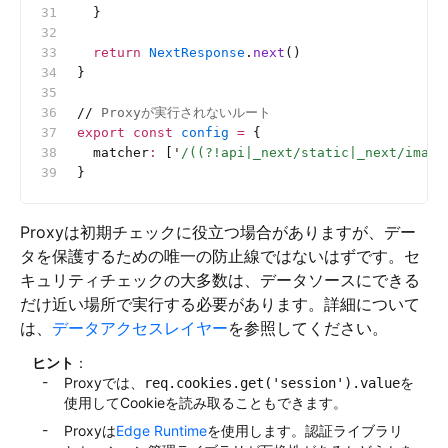
  }
  return
 NextResponse
.
next
()
}
//
 Proxyが実行されないルート
export
 const
 config
 =
 {
  matcher
:
 [
'
/((?!api|_next/static|_next/image
}
Proxyは初期チェックに役立つ場合がありますが、デー
タを保護するための唯一の防止線ではないはずです。セ
キュリティチェックの大多数は、データソースにできる
だけ近い場所で実行する必要があります。詳細について
は、
データアクセスレイヤー
を参照してください。
ヒント
：
Proxyでは、
を
req.cookies.get('session').value
使用してCookieを読み取ることもできます。
Proxyは
Edge Runtime
を使用します。認証ライブラリ