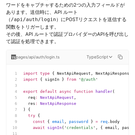
ワードをキャプチャするための2つの入力フィールドが
あります。送信時に、API ルート
（
）にPOSTリクエストを送信する
/api/auth/login
関数をトリガーします。
その後、API ルートで認証プロバイダーのAPIを呼び出し
て認証を処理できます。
TypeScript
pages/api/auth/login.ts
import
 type
 { NextApiRequest, NextApiResponse 
import
 { signIn } 
from
 '
@/auth
'
export
 default
 async
 function
 handler
(
  req
:
 NextApiRequest
,
  res
:
 NextApiResponse
) {
  try
 {
    const
 { 
email
, 
password
 } 
=
 req
.body
    await
 signIn
(
'
credentials
'
, { email, passw