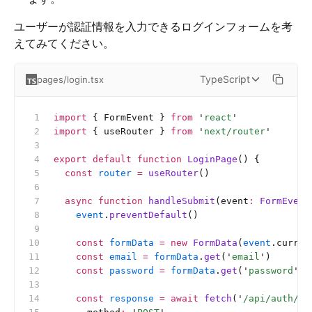
ユーザーが認証情報を入力できるログインフォームを考
えてみてください。
TypeScript
pages/login.tsx
import
 { FormEvent } 
from
 '
react
'
import
 { useRouter } 
from
 '
next/router
'
export
 default
 function
 LoginPage
() {
  const
 router
 =
 useRouter
()
  async
 function
 handleSubmit
(event
:
 FormEvent
    event
.
preventDefault
()
    const
 formData
 =
 new
 FormData
(
event
.curren
    const
 email
 =
 formData
.
get
(
'
email
'
)
    const
 password
 =
 formData
.
get
(
'
password
'
)
    const
 response
 =
 await
 fetch
(
'
/api/auth/lo