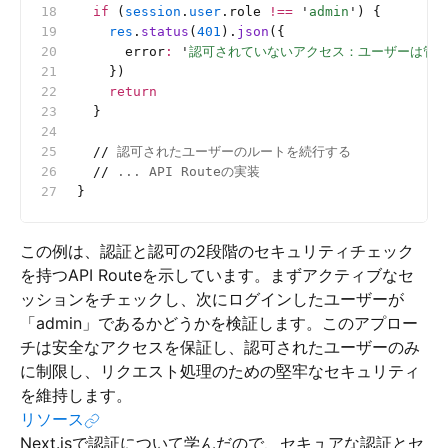
  if
 (
session
.
user
.role 
!==
 '
admin
'
) {
    res
.
status
(
401
).
json
({
      error
:
 '
認可されていないアクセス：ユーザーは管
    })
    return
  }
  //
 認可されたユーザーのルートを続行する
  //
 ... API Routeの実装
}
この例は、認証と認可の2段階のセキュリティチェック
を持つAPI Routeを示しています。まずアクティブなセ
ッションをチェックし、次にログインしたユーザーが
「admin」であるかどうかを検証します。このアプロー
チは安全なアクセスを保証し、認可されたユーザーのみ
に制限し、リクエスト処理のための堅牢なセキュリティ
を維持します。
リソース
Next.jsで認証について学んだので、セキュアな認証とセ