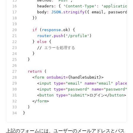
      method
:
 '
POST
'
,
      headers
:
 { 
'
Content-Type
'
:
 '
application/
      body
:
 JSON
.
stringify
({ email, password }
    })
    if
 (
response
.ok) {
      router
.
push
(
'
/profile
'
)
    } 
else
 {
      //
 エラーを処理する
    }
  }
  return
 (
    <
form
 onSubmit
=
{handleSubmit}>
      <
input
 type
=
"email"
 name
=
"email"
 placeho
      <
input
 type
=
"password"
 name
=
"password"
 p
      <
button
 type
=
"submit"
>ログイン</
button
>
    </
form
>
  )
}
上記のフォームには、ユーザーのメールアドレスとパス