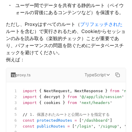
ユーザー間でデータを共有する静的ルート（ペイウ
ォールの背後にあるコンテンツなど）を保護する。
ただし、Proxyはすべてのルート（
プリフェッチされた
ルートを含む）で実行されるため、Cookieからセッショ
ンのみを読み取る（楽観的チェック）ことが重要であ
り、パフォーマンスの問題を防ぐためにデータベースチ
ェックを避けてください。
例えば：
TypeScript
proxy.ts
import
 { NextRequest, NextResponse } 
from
 '
nex
import
 { decrypt } 
from
 '
@/app/lib/session
'
import
 { cookies } 
from
 '
next/headers
'
//
 1. 保護されたルートと公開ルートを指定する
const
 protectedRoutes
 =
 [
'
/dashboard
'
]
const
 publicRoutes
 =
 [
'
/login
'
, 
'
/signup
'
, 
'
/
'