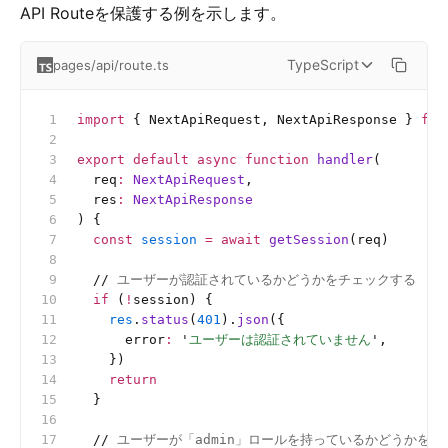
API Routeを保護する例を示します。
TypeScript
pages/api/route.ts
import
 { NextApiRequest, NextApiResponse } 
fro
export
 default
 async
 function
 handler
(
  req
:
 NextApiRequest
,
  res
:
 NextApiResponse
) {
  const
 session
 =
 await
 getSession
(req)
  //
 ユーザーが認証されているかどうかをチェックする
  if
 (
!
session) {
    res
.
status
(
401
).
json
({
      error
:
 '
ユーザーは認証されていません
'
,
    })
    return
  }
  //
 ユーザーが「admin」ロールを持っているかどうかをチ