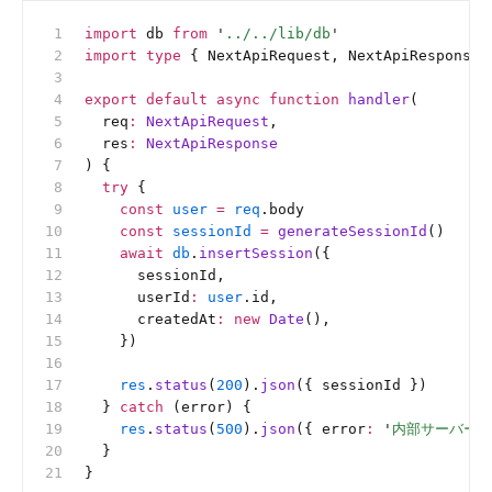
import
 db 
from
 '
../../lib/db
'
import
 type
 { NextApiRequest, NextApiResponse 
export
 default
 async
 function
 handler
(
  req
:
 NextApiRequest
,
  res
:
 NextApiResponse
) {
  try
 {
    const
 user
 =
 req
.body
    const
 sessionId
 =
 generateSessionId
()
    await
 db
.
insertSession
({
      sessionId,
      userId
:
 user
.id,
      createdAt
:
 new
 Date
(),
    })
    res
.
status
(
200
).
json
({ sessionId })
  } 
catch
 (error) {
    res
.
status
(
500
).
json
({ error
:
 '
内部サーバーエ
  }
}