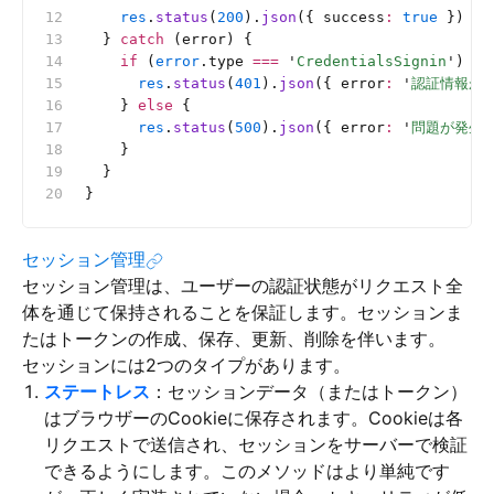
    res
.
status
(
200
).
json
({ success
:
 true
 })
  } 
catch
 (error) {
    if
 (
error
.type 
===
 '
CredentialsSignin
'
) {
      res
.
status
(
401
).
json
({ error
:
 '
認証情報が
    } 
else
 {
      res
.
status
(
500
).
json
({ error
:
 '
問題が発生
    }
  }
}
セッション管理
セッション管理は、ユーザーの認証状態がリクエスト全
体を通じて保持されることを保証します。セッションま
たはトークンの作成、保存、更新、削除を伴います。
セッションには2つのタイプがあります。
ステートレス
：セッションデータ（またはトークン）
はブラウザーのCookieに保存されます。Cookieは各
リクエストで送信され、セッションをサーバーで検証
できるようにします。このメソッドはより単純です