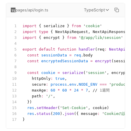
TypeScript
pages/api/login.ts
import
 { serialize } 
from
 '
cookie
'
import
 type
 { NextApiRequest, NextApiResponse 
import
 { encrypt } 
from
 '
@/app/lib/session
'
export
 default
 function
 handler
(req
:
 NextApiRe
  const
 sessionData
 =
 req
.body
  const
 encryptedSessionData
 =
 encrypt
(session
  const
 cookie
 =
 serialize
(
'
session
'
, encrypte
    httpOnly
:
 true
,
    secure
:
 process
.
env
.
NODE_ENV
 ===
 '
producti
    maxAge
:
 60
 *
 60
 *
 24
 *
 7
, 
//
 1週間
    path
:
 '
/
'
,
  })
  res
.
setHeader
(
'
Set-Cookie
'
, cookie)
  res
.
status
(
200
).
json
({ message
:
 '
Cookieの設
}