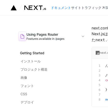
ドキュメント
サイトトラフィック
S
next.co
Next
Using Pages Router
Features available in /pages
た
next.
next.
Getting Started
インストール
/
プロジェクト構造
/
画像
c
 
フォント
}
CSS
m
デプロイ