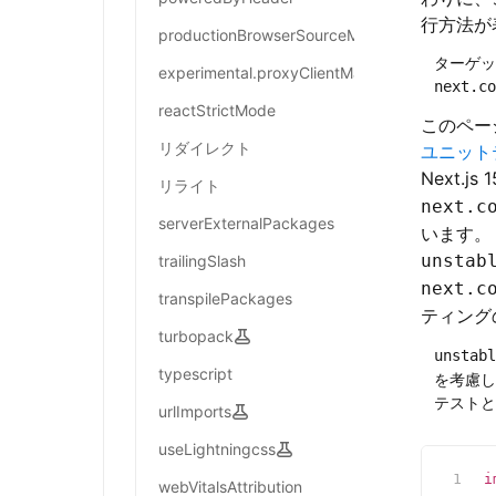
行方法が
productionBrowserSourceMaps
ターゲッ
experimental.proxyClientMaxBodySize
next.co
reactStrictMode
このペー
リダイレクト
ユニット
Next.js
リライト
next.c
serverExternalPackages
います。
unstab
trailingSlash
next.c
transpilePackages
ティング
turbopack
unstabl
typescript
を考慮し
テストと
urlImports
useLightningcss
i
webVitalsAttribution