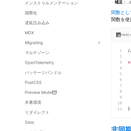
補足
：
.
インストゥルメンテーション
関数とし
国際化
関数を使
遅延読み込み
MDX
next.
Migrating
/
マルチゾーン
OpenTelemetry
e
 
パッケージバンドル
 
 
PostCSS
 
 
Preview Mode
 
本番環境
 
}
リダイレクト
Sass
非同