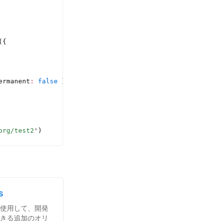
({
ermanent
:
 false
 }]
org/test2
'
)
s
s` を使用して、開発
きる追加のオリ