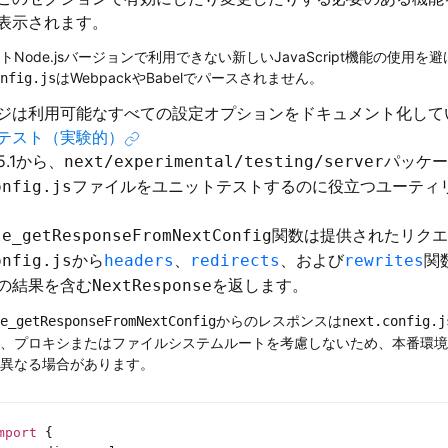
表示されます。
トNode.jsバージョンで利用できない新しいJavaScript機能の使用を
はWebpackやBabelでパースされません。
nfig.js
ジは利用可能なすべての設定オプションをドキュメント化して
テスト（実験的）
 15.1から、
パッケー
next/experimental/testing/server
ファイルをユニットテストするのに役立つユーティ
onfig.js
関数は提供されたリクエ
le_getResponseFromNextConfig
から
、
、および
関
onfig.js
headers
redirects
rewrites
の結果を含む
を返します。
NextResponse
からのレスポンスは
e_getResponseFromNextConfig
next.config.j
、プロキシまたはファイルシステムルートを考慮しないため、本番環境
異なる場合があります。
mport
 {