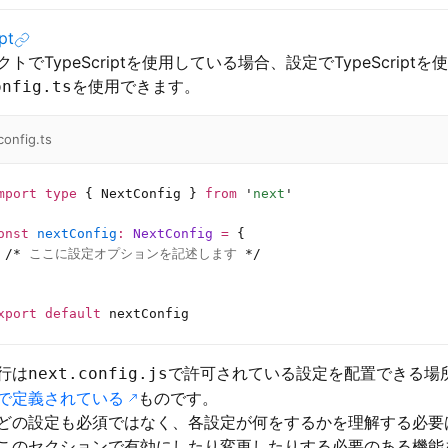
pt
トでTypeScriptを使用している場合、設定でTypeScript
を使用できます。
onfig.ts
config.ts
mport
 type
 { NextConfig } 
from
 '
next
'
onst
 nextConfig
:
 NextConfig 
=
 {
 /*
 ここに設定オプションを記述します 
*/
xport
 default
 nextConfig
行は
で許可されている設定を配置できる場
next.config.js
で定義されている
ものです。
どの設定も必須ではなく、各設定が何をするかを理解する必要
このセクションで有効にしたり変更したりする必要のある機能