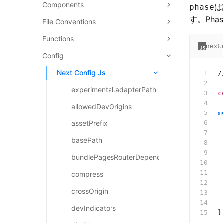
Components
は
phase
す。Pha
File Conventions
Functions
next.
Config
Next Config Js
/
experimental.adapterPath
c
allowedDevOrigins
m
assetPrefix
 
 
basePath
 
 
bundlePagesRouterDependencies
 
compress
 
crossOrigin
 
 
devIndicators
}