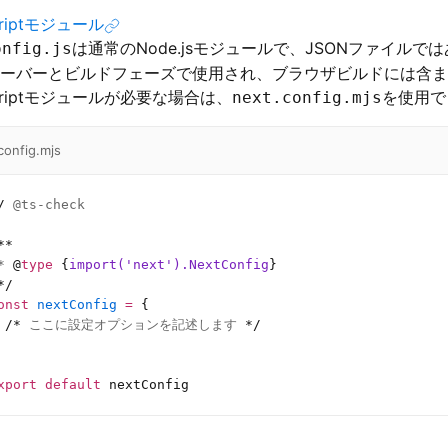
criptモジュール
は通常のNode.jsモジュールで、JSONファイルで
onfig.js
.jsサーバーとビルドフェーズで使用され、ブラウザビルドには含
criptモジュールが必要な場合は、
を使用で
next.config.mjs
config.mjs
/
 @ts-check
**
* 
@
type
 {
import('next').NextConfig
}
*/
onst
 nextConfig
 =
 {
 /*
 ここに設定オプションを記述します 
*/
xport
 default
 nextConfig