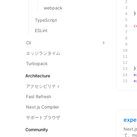
 
webpack
 
}
TypeScript
c
ESLint
 
 
Cli
 
 
エッジランタイム
 
 
Turbopack
}
e
Architecture
e
アクセシビリティ
Fast Refresh
Next.js Compiler
サポートブラウザ
expe
Nex
Community
て、mod