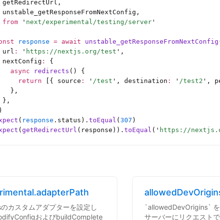
 getRedirectUrl,
 unstable_getResponseFromNextConfig,
 
from
 '
next/experimental/testing/server
'
onst
 response
 =
 await
 unstable_getResponseFromNextConfig
 url
:
 '
https://nextjs.org/test
'
,
 nextConfig
:
 {
   async
 redirects
() {
     return
 [{ source
:
 '
/test
'
, destination
:
 '
/test2
'
, p
   },
 },
)
xpect
(
response
.status).
toEqual
(
307
)
xpect
(
getRedirectUrl
(response)).
toEqual
(
'
https://nextjs.
rimental.adapterPath
allowedDevOrigin
t.jsのカスタムアダプターを設定し
`allowedDevOrigin
ifyConfigおよびbuildComplete
サーバーにリクエストで