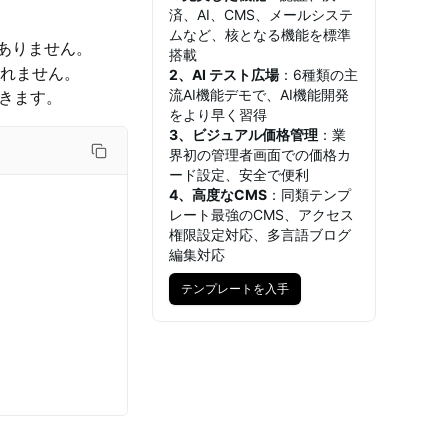
済、AI、CMS、メールシステ
ムなど、核となる機能を標準
はありません。
搭載
まれません。
2、AI テスト広場
：6種類の主
流AI機能デモで、AI機能開発
きます。
をより早く習得
3、ビジュアル価格管理
：業
界初の管理者画面での価格カ
ード設定、安全で便利
4、高度なCMS
：同類テンプ
レート最強のCMS、アクセス
権限設定対応、多言語ブログ
編集対応
テンプレートを入手
テンプレートを入手