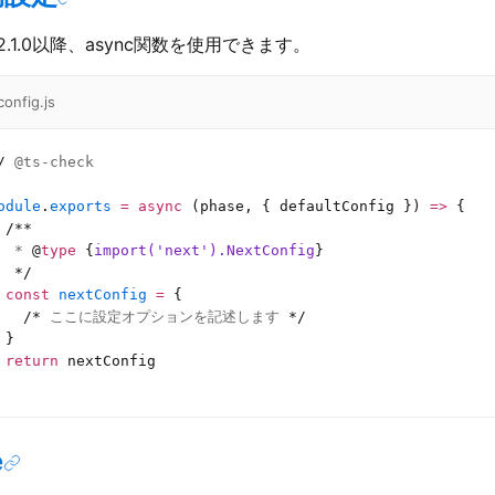
s 12.1.0以降、async関数を使用できます。
config.js
/
 @ts-check
odule
.
exports
 =
 async
 (phase, { defaultConfig }) 
=>
 {
 /**
  * 
@
type
 {
import('next').NextConfig
}
  */
 const
 nextConfig
 =
 {
   /*
 ここに設定オプションを記述します 
*/
 }
 return
 nextConfig
e