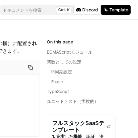
Discord
Template
ドキュメントを検索
Ctrl+K
On this page
の横）に配置され
できます。
ECMAScriptモジュール
関数としての設定
非同期設定
Phase
TypeScript
ユニットテスト（実験的）
フルスタックSaaSテ
ンプレート
1. 充実した機能
：認証、決