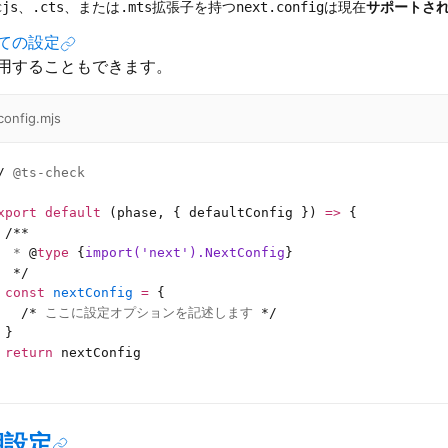
、
、または
拡張子を持つ
は現在
サポートさ
cjs
.cts
.mts
next.config
ての設定
用することもできます。
config.mjs
/
 @ts-check
xport
 default
 (phase, { defaultConfig }) 
=>
 {
 /**
  * 
@
type
 {
import('next').NextConfig
}
  */
 const
 nextConfig
 =
 {
   /*
 ここに設定オプションを記述します 
*/
 }
 return
 nextConfig
期設定