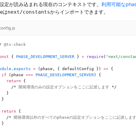
設定が読み込まれる現在のコンテキストです。
利用可能なphas
seは
からインポートできます。
next/constants
config.js
/
 @ts-check
onst
 { 
PHASE_DEVELOPMENT_SERVER
 } 
=
 require
(
'
next/consta
odule
.
exports
 =
 (phase, { defaultConfig }) 
=>
 {
 if
 (phase 
===
 PHASE_DEVELOPMENT_SERVER
) {
   return
 {
     /*
 開発環境のみの設定オプションをここに記述します 
*/
   }
 }
 return
 {
   /*
 開発環境以外のすべてのphaseの設定オプションをここに記述します
 }