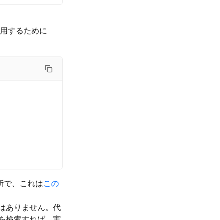
を使用するために
所で、これは
この
はありません。代
を検索すれば、実