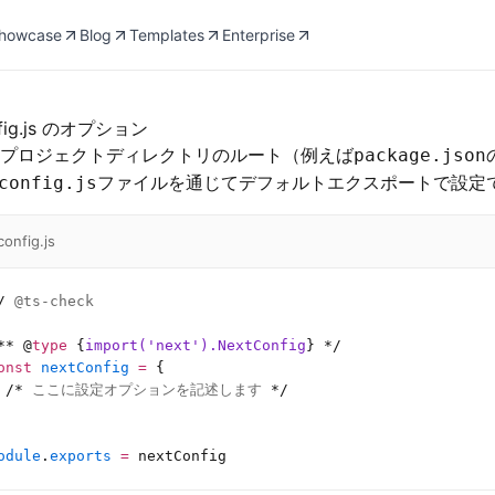
howcase
Blog
Templates
Enterprise
nfig.js のオプション
.jsはプロジェクトディレクトリのルート（例えば
package.json
ファイルを通じてデフォルトエクスポートで設定
config.js
config.js
/
 @ts-check
**
 @
type
 {
import('next').NextConfig
}
 */
onst
 nextConfig
 =
 {
 /*
 ここに設定オプションを記述します 
*/
odule
.
exports
 =
 nextConfig