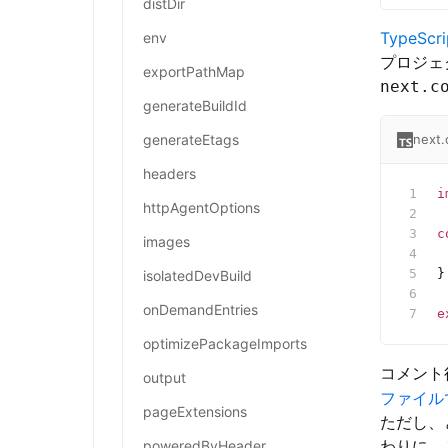
distDir
TypeScri
env
プロジェク
exportPathMap
next.c
generateBuildId
generateEtags
next.
headers
i
httpAgentOptions
c
images
 
}
isolatedDevBuild
onDemandEntries
e
optimizePackageImports
コメント
output
ファイル
pageExtensions
ただし、
わりに、
poweredByHeader