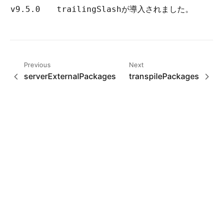
が導入されました。
v9.5.0
trailingSlash
Previous
Next
serverExternalPackages
transpilePackages