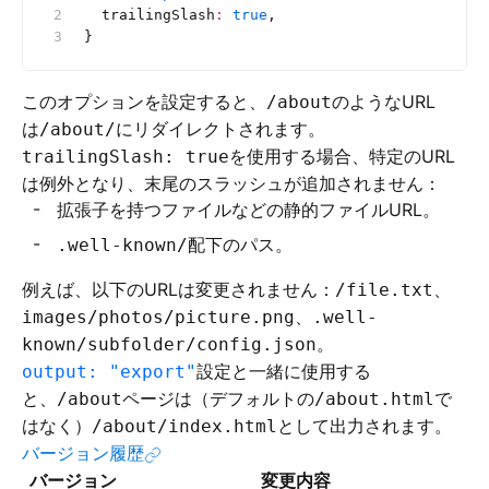
  trailingSlash
:
 true
,
}
このオプションを設定すると、
のようなURL
/about
は
にリダイレクトされます。
/about/
を使用する場合、特定のURL
trailingSlash: true
は例外となり、末尾のスラッシュが追加されません：
拡張子を持つファイルなどの静的ファイルURL。
配下のパス。
.well-known/
例えば、以下のURLは変更されません：
、
/file.txt
、
images/photos/picture.png
.well-
。
known/subfolder/config.json
設定と一緒に使用する
output: "export"
と、
ページは（デフォルトの
で
/about
/about.html
はなく）
として出力されます。
/about/index.html
バージョン履歴
バージョン
変更内容