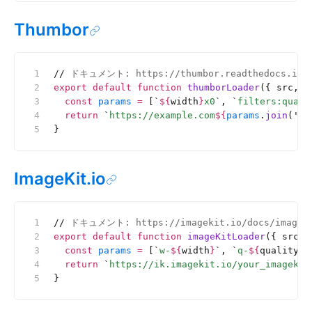
Thumbor
//
 ドキュメント: https://thumbor.readthedocs.io/e
export
 default
 function
 thumborLoader
({ src, w
  const
 params
 =
 [
`
${
width
}
x0
`
, 
`
filters:quali
  return
 `
https://example.com
${
params
.
join
(
'
/
'
}
ImageKit.io
//
 ドキュメント: https://imagekit.io/docs/image-t
export
 default
 function
 imageKitLoader
({ src, 
  const
 params
 =
 [
`
w-
${
width
}
`
, 
`
q-
${
quality
 |
  return
 `
https://ik.imagekit.io/your_imagekit
}