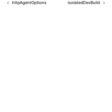
httpAgentOptions
isolatedDevBuild