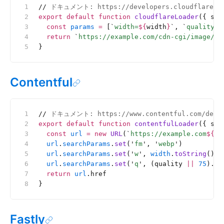
//
 ドキュメント: https://developers.cloudflare.co
export
 default
 function
 cloudflareLoader
({ src
  const
 params
 =
 [
`
width=
${
width
}
`
, 
`
quality=
$
  return
 `
https://example.com/cdn-cgi/image/
${
}
Contentful
//
 ドキュメント: https://www.contentful.com/develo
export
 default
 function
 contentfulLoader
({ src
  const
 url
 =
 new
 URL
(
`
https://example.com
${
sr
  url
.
searchParams
.
set
(
'
fm
'
, 
'
webp
'
)
  url
.
searchParams
.
set
(
'
w
'
, 
width
.
toString
())
  url
.
searchParams
.
set
(
'
q
'
, (quality 
||
 75
).
to
  return
 url
.href
}
Fastly