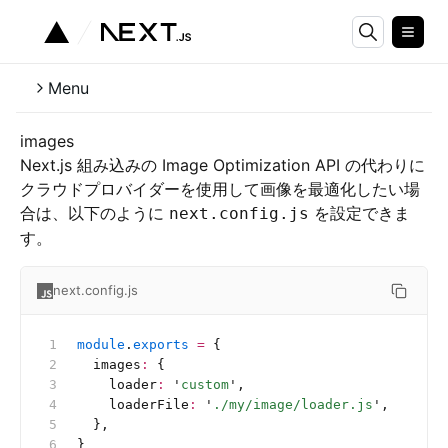
Menu
images
Next.js 組み込みの Image Optimization API の代わりに
クラウドプロバイダーを使用して画像を最適化したい場
合は、以下のように
を設定できま
next.config.js
す。
next.config.js
module
.
exports
 =
 {
  images
:
 {
    loader
:
 '
custom
'
,
    loaderFile
:
 '
./my/image/loader.js
'
,
  },
}