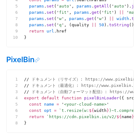
  params
.
set
(
'
auto
'
, 
params
.
getAll
(
'
auto
'
).
joi
  params
.
set
(
'
fit
'
, 
params
.
get
(
'
fit
'
) 
||
 '
max
'
  params
.
set
(
'
w
'
, 
params
.
get
(
'
w
'
) 
||
 width
.
toS
  params
.
set
(
'
q
'
, (quality 
||
 50
).
toString
())
  return
 url
.href
}
PixelBin
//
 ドキュメント（リサイズ）: https://www.pixelbin.io/d
//
 ドキュメント（最適化）: https://www.pixelbin.io/doc
//
 ドキュメント（自動フォーマット配信）: https://www.pixelbi
export
 default
 function
 pixelBinLoader
({ src, 
  const
 name
 =
 '
<your-cloud-name>
'
  const
 opt
 =
 `
t.resize(w:
${
width
}
)~t.compress
  return
 `
https://cdn.pixelbin.io/v2/
${
name
}
/
$
}