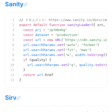
Sanity
//
 ドキュメント: https://www.sanity.io/docs/image
export
 default
 function
 sanityLoader
({ src, wi
  const
 prj
 =
 '
zp7mbokg
'
  const
 dataset
 =
 '
production
'
  const
 url
 =
 new
 URL
(
`
https://cdn.sanity.io/i
  url
.
searchParams
.
set
(
'
auto
'
, 
'
format
'
)
  url
.
searchParams
.
set
(
'
fit
'
, 
'
max
'
)
  url
.
searchParams
.
set
(
'
w
'
, 
width
.
toString
())
  if
 (quality) {
    url
.
searchParams
.
set
(
'
q
'
, 
quality
.
toString
  }
  return
 url
.href
}
Sirv