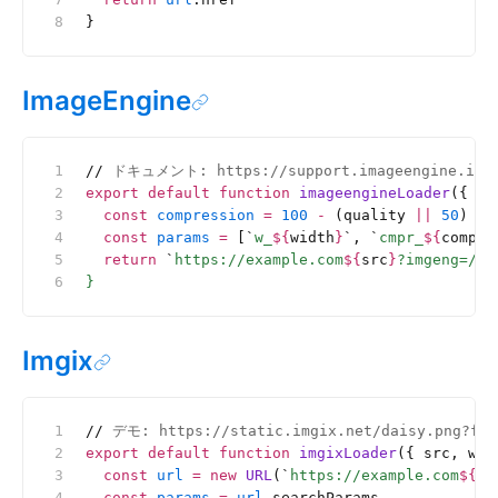
}
ImageEngine
//
 ドキュメント: https://support.imageengine.io/hc
export
 default
 function
 imageengineLoader
({ sr
  const
 compression
 =
 100
 -
 (quality 
||
 50
)
  const
 params
 =
 [
`
w_
${
width
}
`
, 
`
cmpr_
${
compre
  return
 `
https://example.com
${
src
}
?imgeng=/
${
}
Imgix
//
 デモ: https://static.imgix.net/daisy.png?for
export
 default
 function
 imgixLoader
({ src, wid
  const
 url
 =
 new
 URL
(
`
https://example.com
${
sr
  const
 params
 =
 url
.searchParams