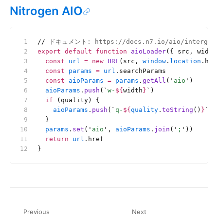
Nitrogen AIO
//
 ドキュメント: https://docs.n7.io/aio/intergrat
export
 default
 function
 aioLoader
({ src, width
  const
 url
 =
 new
 URL
(src, 
window
.
location
.hre
  const
 params
 =
 url
.searchParams
  const
 aioParams
 =
 params
.
getAll
(
'
aio
'
)
  aioParams
.
push
(
`
w-
${
width
}
`
)
  if
 (quality) {
    aioParams
.
push
(
`
q-
${
quality
.
toString
()
}
`
)
  }
  params
.
set
(
'
aio
'
, 
aioParams
.
join
(
'
;
'
))
  return
 url
.href
}
Previous
Next