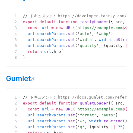
//
 ドキュメント: https://developer.fastly.com/ref
export
 default
 function
 fastlyLoader
({ src, wi
  const
 url
 =
 new
 URL
(
`
https://example.com
${
sr
  url
.
searchParams
.
set
(
'
auto
'
, 
'
webp
'
)
  url
.
searchParams
.
set
(
'
width
'
, 
width
.
toString
  url
.
searchParams
.
set
(
'
quality
'
, (quality 
||
 
  return
 url
.href
}
Gumlet
//
 ドキュメント: https://docs.gumlet.com/referenc
export
 default
 function
 gumletLoader
({ src, wi
  const
 url
 =
 new
 URL
(
`
https://example.com
${
sr
  url
.
searchParams
.
set
(
'
format
'
, 
'
auto
'
)
  url
.
searchParams
.
set
(
'
w
'
, 
width
.
toString
())
  url
.
searchParams
.
set
(
'
q
'
, (quality 
||
 75
).
to
  return
 url
.href