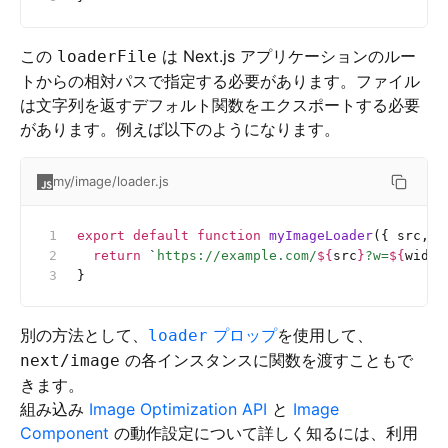
この
は Next.js アプリケーションのルー
loaderFile
トからの相対パスで指定する必要があります。ファイル
は文字列を返すデフォルト関数をエクスポートする必要
があります。例えば以下のようになります。
my/image/loader.js
export
 default
 function
 myImageLoader
({ src, w
  return
 `
https://example.com/
${
src
}
?w=
${
width
}
別の方法として、
プロップ
を使用して、
loader
の各インスタンスに関数を渡すこともで
next/image
きます。
組み込み
Image Optimization API
と
Image
Component
の動作設定について詳しく知るには、利用