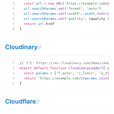
  const
 url
 =
 new
 URL
(
`
https://example.com
${
sr
  url
.
searchParams
.
set
(
'
format
'
, 
'
auto
'
)
  url
.
searchParams
.
set
(
'
width
'
, 
width
.
toString
  url
.
searchParams
.
set
(
'
quality
'
, (quality 
||
 
  return
 url
.href
}
Cloudinary
//
 デモ: https://res.cloudinary.com/demo/image/
export
 default
 function
 cloudinaryLoader
({ src
  const
 params
 =
 [
'
f_auto
'
, 
'
c_limit
'
, 
`
w_
${
wi
  return
 `
https://example.com/
${
params
.
join
(
'
,
}
Cloudflare