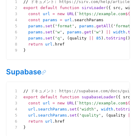
//
 ドキュメント: https://sirv.com/help/articles/d
export
 default
 function
 sirvLoader
({ src, widt
  const
 url
 =
 new
 URL
(
`
https://example.com
${
sr
  const
 params
 =
 url
.searchParams
  params
.
set
(
'
format
'
, 
params
.
getAll
(
'
format
'
)
  params
.
set
(
'
w
'
, 
params
.
get
(
'
w
'
) 
||
 width
.
toS
  params
.
set
(
'
q
'
, (quality 
||
 85
).
toString
())
  return
 url
.href
}
Supabase
//
 ドキュメント: https://supabase.com/docs/guides/
export
 default
 function
 supabaseLoader
({ src, 
  const
 url
 =
 new
 URL
(
`
https://example.com
${
sr
  url
.
searchParams
.
set
(
'
width
'
, 
width
.
toString
  url
.
searchParams
.
set
(
'
quality
'
, (quality 
||
 
  return
 url
.href
}