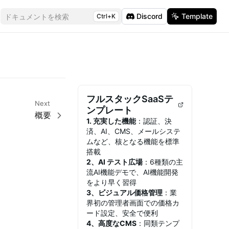
Discord
Template
ドキュメントを検索
Ctrl+K
フルスタックSaaSテ
Next
ンプレート
概要
1. 充実した機能
：認証、決
済、AI、CMS、メールシステ
ムなど、核となる機能を標準
搭載
2、AI テスト広場
：6種類の主
流AI機能デモで、AI機能開発
をより早く習得
3、ビジュアル価格管理
：業
界初の管理者画面での価格カ
ード設定、安全で便利
4、高度なCMS
：同類テンプ