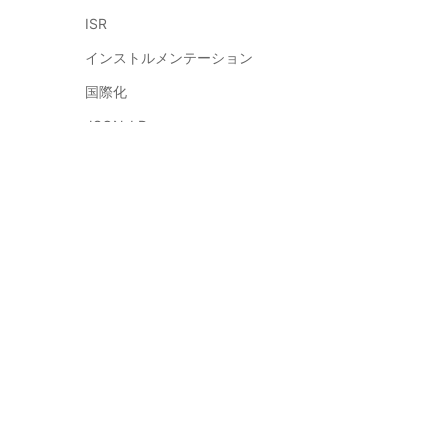
ISR
インストルメンテーション
国際化
JSON-LD
Lazy Loading
開発環境
Next.js MCP Server
メールマガジンに登録
MDX
Next.jsの最新情報とチュートリアルを入手
メモリ使用量
Migrating
マルチテナント
登録
マルチゾーン
OpenTelemetry