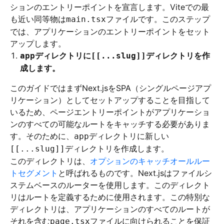
ションのエントリーポイントを宣言します。Viteでの最
も近い同等物は
ファイルです。このステップ
main.tsx
では、アプリケーションのエントリーポイントをセット
アップします。
ディレクトリに
ディレクトリを作
app
[[...slug]]
成します。
このガイドではまずNext.jsをSPA（シングルページアプ
リケーション）としてセットアップすることを目指して
いるため、ページエントリーポイントがアプリケーショ
ンのすべての可能なルートをキャッチする必要がありま
す。そのために、
ディレクトリに新しい
app
ディレクトリを作成します。
[[...slug]]
このディレクトリは、
オプションのキャッチオールルー
トセグメント
と呼ばれるものです。Next.jsはファイルシ
ステムベースのルーターを使用します。このディレクト
リはルートを定義するために使用されます。この特別な
ディレクトリは、アプリケーションのすべてのルートが
それを含む
ファイルに向けられることを保証
page.tsx