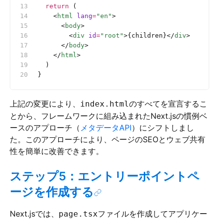
  return
 (
    <
html
 lang
=
"en"
>
      <
body
>
        <
div
 id
=
"root"
>{children}</
div
>
      </
body
>
    </
html
>
  )
}
上記の変更により、
のすべてを宣言するこ
index.html
とから、フレームワークに組み込まれたNext.jsの慣例ベ
ースのアプローチ（
メタデータAPI
）にシフトしまし
た。このアプローチにより、ページのSEOとウェブ共有
性を簡単に改善できます。
ステップ5：エントリーポイントペ
ージを作成する
Next.jsでは、
ファイルを作成してアプリケー
page.tsx