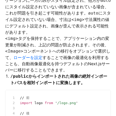
ケーションに一方のみがスタイル設定され、他方が
auto
にスタイル設定されていない画像が含まれている場合、
これが問題を引き起こす可能性があります。
にスタ
auto
イル設定されていない場合、寸法は
寸法属性の値
<img>
にデフォルト設定され、画像が歪んで表示される可能性
があります。
タグを保持することで、アプリケーション内の変
<img>
更量が削減され、上記の問題が防止されます。その後、
コンポーネントへの移行をオプションで選択し
<Image>
て、
ローダーを設定
することで画像の最適化を利用する
ことも、自動画像最適化を持つデフォルトのNext.jsサー
バーに移行することもできます。
からインポートされた画像の絶対インポー
/public
トパスを相対インポートに変換します。
//
 前
import
 logo 
from
 '
/logo.png
'
//
 後