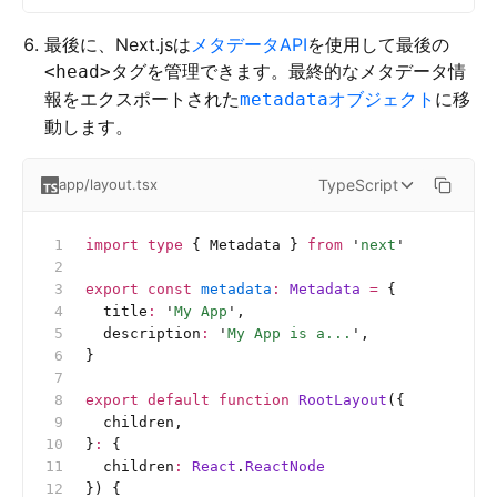
最後に、Next.jsは
メタデータAPI
を使用して最後の
タグを管理できます。最終的なメタデータ情
<head>
報をエクスポートされた
オブジェクト
に移
metadata
動します。
TypeScript
app/layout.tsx
import
 type
 { Metadata } 
from
 '
next
'
export
 const
 metadata
:
 Metadata 
=
 {
  title
:
 '
My App
'
,
  description
:
 '
My App is a...
'
,
}
export
 default
 function
 RootLayout
({
  children,
}
:
 {
  children
:
 React
.
ReactNode
}) {