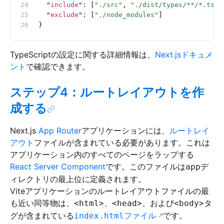
  "
include
"
:
 [
"./src"
, 
"./dist/types/**/*.ts"
,
  "
exclude
"
:
 [
"./node_modules"
]
}
TypeScriptの設定に関する詳細情報は、
Next.jsドキュメ
ント
で確認できます。
ステップ4：ルートレイアウトを作
成する
Next.js
App Router
アプリケーションには、
ルートレイ
アウト
ファイルが含まれている必要があります。これは
アプリケーション内のすべてのページをラップする
React Server Component
です。このファイルは
デ
app
ィレクトリの最上位に定義されます。
Viteアプリケーションのルートレイアウトファイルの最
も近い同等物は、
、
、および
タ
<html>
<head>
<body>
グが含まれている
ファイル
です。
index.html