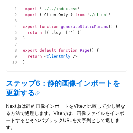
import
 '
../../index.css
'
import
 { ClientOnly } 
from
 '
./client
'
export
 function
 generateStaticParams
() {
  return
 [{ slug
:
 [
''
] }]
}
export
 default
 function
 Page
() {
  return
 <
ClientOnly
 />
}
ステップ6：静的画像インポートを
更新する
Next.jsは静的画像インポートをViteと比較して少し異な
る方法で処理します。Viteでは、画像ファイルをインポ
ートするとそのパブリックURLを文字列として返しま
す。