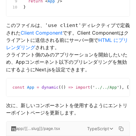
  return
 <
App
 />
}
このファイルは、
ディレクティブで定義
'use client'
された
Client Component
です。Client Componentはク
ライアントに送信される前にサーバー側で
HTML にプリ
レンダリング
されます。
クライアント側のみのアプリケーションを開始したいた
め、
コンポーネント以下のプリレンダリングを無効
App
にするようにNext.jsを設定できます。
const
 App
 =
 dynamic
(() 
=>
 import
(
'
../../App
'
), { s
次に、新しいコンポーネントを使用するようにエントリ
ーポイントページを更新します。
TypeScript
app/[[...slug]]/page.tsx