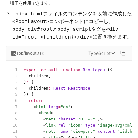
張子を使用できます。
ファイルのコンテンツを以前に作成した
index.html
コンポーネントにコピーし、
<RootLayout>
と
タグを
body.div#root
body.script
<div
に置き換えます。
id="root">{children}</div>
TypeScript
app/layout.tsx
export
 default
 function
 RootLayout
({
  children,
}
:
 {
  children
:
 React
.
ReactNode
}) {
  return
 (
    <
html
 lang
=
"en"
>
      <
head
>
        <
meta
 charset
=
"UTF-8"
 />
        <
link
 rel
=
"icon"
 type
=
"image/svg+xml"
 
        <
meta
 name
=
"viewport"
 content
=
"width=d
        <
title
>My App</
title
>