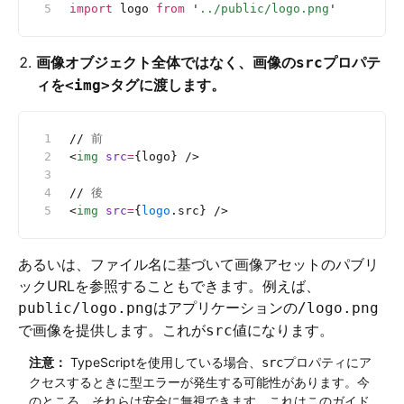
import
 logo 
from
 '
../public/logo.png
'
画像オブジェクト全体ではなく、画像の
プロパテ
src
ィを
タグに渡します。
<img>
//
 前
<
img
 src
=
{logo} />
//
 後
<
img
 src
=
{
logo
.src} />
あるいは、ファイル名に基づいて画像アセットのパブリ
ックURLを参照することもできます。例えば、
はアプリケーションの
public/logo.png
/logo.png
で画像を提供します。これが
値になります。
src
注意：
TypeScriptを使用している場合、
プロパティにア
src
クセスするときに型エラーが発生する可能性があります。今
のところ、それらは安全に無視できます。これはこのガイド