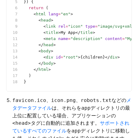
}) {
  return
 (
    <
html
 lang
=
"en"
>
      <
head
>
        <
link
 rel
=
"icon"
 type
=
"image/svg+xml"
 
        <
title
>My App</
title
>
        <
meta
 name
=
"description"
 content
=
"My A
      </
head
>
      <
body
>
        <
div
 id
=
"root"
>{children}</
div
>
      </
body
>
    </
html
>
  )
}
、
、
などの
メ
favicon.ico
icon.png
robots.txt
タデータファイル
は、それらを
ディレクトリの最
app
上位に配置している場合、アプリケーションの
タグに自動的に追加されます。
サポートされ
<head>
ているすべてのファイル
を
ディレクトリに移動し
app