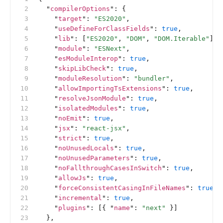
  "
compilerOptions
"
:
 {
    "
target
"
:
 "ES2020"
,
    "
useDefineForClassFields
"
:
 true
,
    "
lib
"
:
 [
"ES2020"
, 
"DOM"
, 
"DOM.Iterable"
],
    "
module
"
:
 "ESNext"
,
    "
esModuleInterop
"
:
 true
,
    "
skipLibCheck
"
:
 true
,
    "
moduleResolution
"
:
 "bundler"
,
    "
allowImportingTsExtensions
"
:
 true
,
    "
resolveJsonModule
"
:
 true
,
    "
isolatedModules
"
:
 true
,
    "
noEmit
"
:
 true
,
    "
jsx
"
:
 "react-jsx"
,
    "
strict
"
:
 true
,
    "
noUnusedLocals
"
:
 true
,
    "
noUnusedParameters
"
:
 true
,
    "
noFallthroughCasesInSwitch
"
:
 true
,
    "
allowJs
"
:
 true
,
    "
forceConsistentCasingInFileNames
"
:
 true
,
    "
incremental
"
:
 true
,
    "
plugins
"
:
 [{ 
"
name
"
:
 "next"
 }]
  },