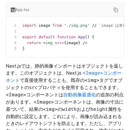
App.tsx
import
 image 
from
 '
./img.png
'
 //
 `image`は本番環
export
 default
 function
 App
() {
  return
 <
img
 src
=
{image} />
}
Next.jsでは、静的画像インポートはオブジェクトを返し
ます。このオブジェクトは、Next.js
コンポー
<Image>
ネント
で直接使用することも、既存の
タグでオブ
<img>
ジェクトの
プロパティを使用することもできます。
src
コンポーネントは
自動画像最適化
の追加の利点
<Image>
があります。
コンポーネントは、画像の寸法に
<Image>
基づいて、結果の
の
および
属性を
<img>
width
height
自動的に設定します。これにより、画像が読み込まれる
ときのレイアウトシフトを防止します。ただし、アプリ