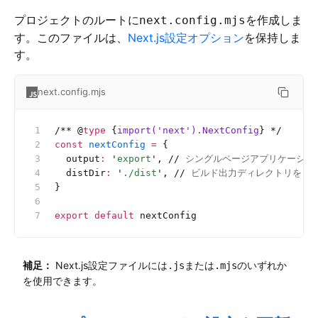
プロジェクトのルートに
を作成しま
next.config.mjs
す。このファイルは、
Next.js設定オプション
を保持しま
す。
next.config.mjs
/**
 @
type
 {
import('next').NextConfig
}
 */
const
 nextConfig
 =
 {
  output
:
 '
export
'
, 
//
 シングルページアプリケーション
  distDir
:
 '
./dist
'
, 
//
 ビルド出力ディレクトリを`./
}
export
 default
 nextConfig
補足：
Next.js設定ファイルには
または
のいずれか
.js
.mjs
を使用できます。