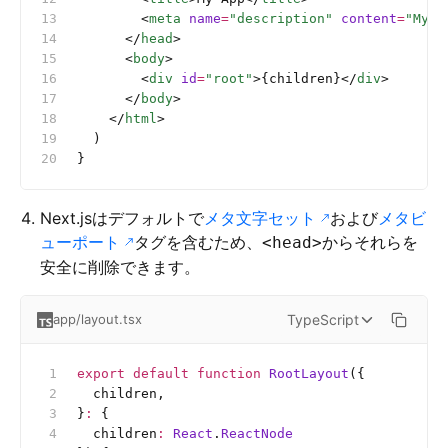
        <
meta
 name
=
"description"
 content
=
"My A
      </
head
>
      <
body
>
        <
div
 id
=
"root"
>{children}</
div
>
      </
body
>
    </
html
>
  )
}
Next.jsはデフォルトで
メタ文字セット
および
メタビ
ューポート
タグを含むため、
からそれらを
<head>
安全に削除できます。
TypeScript
app/layout.tsx
export
 default
 function
 RootLayout
({
  children,
}
:
 {
  children
:
 React
.
ReactNode