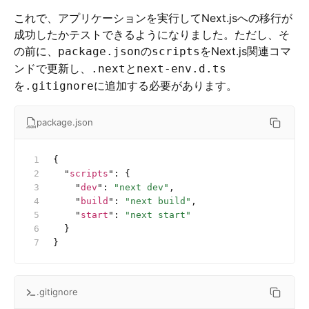
これで、アプリケーションを実行してNext.jsへの移行が
成功したかテストできるようになりました。ただし、そ
の前に、
の
をNext.js関連コマ
package.json
scripts
ンドで更新し、
と
.next
next-env.d.ts
を
に追加する必要があります。
.gitignore
package.json
{
  "
scripts
"
:
 {
    "
dev
"
:
 "next dev"
,
    "
build
"
:
 "next build"
,
    "
start
"
:
 "next start"
  }
}
.gitignore