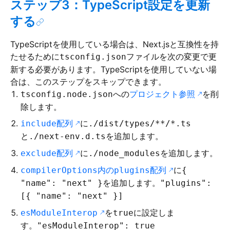
ステップ3：TypeScript設定を更新
する
TypeScriptを使用している場合は、Next.jsと互換性を持
たせるために
ファイルを次の変更で更
tsconfig.json
新する必要があります。TypeScriptを使用していない場
合は、このステップをスキップできます。
への
プロジェクト参照
を削
tsconfig.node.json
除します。
配列
に
include
./dist/types/**/*.ts
と
を追加します。
./next-env.d.ts
配列
に
を追加します。
exclude
./node_modules
内の
配列
に
compilerOptions
plugins
{
を追加します。
"name": "next" }
"plugins":
[{ "name": "next" }]
を
に設定しま
esModuleInterop
true
す。
"esModuleInterop": true