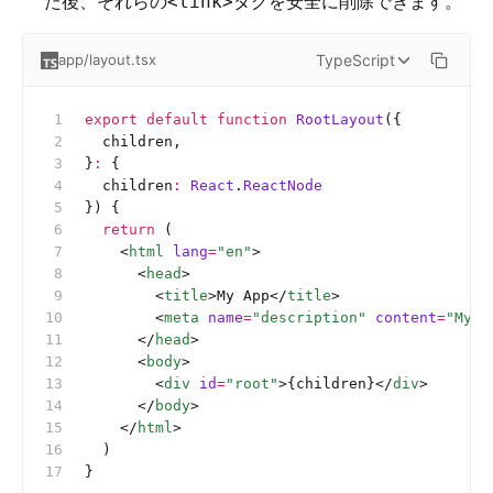
た後、それらの
タグを安全に削除できます。
<link>
TypeScript
app/layout.tsx
export
 default
 function
 RootLayout
({
  children,
}
:
 {
  children
:
 React
.
ReactNode
}) {
  return
 (
    <
html
 lang
=
"en"
>
      <
head
>
        <
title
>My App</
title
>
        <
meta
 name
=
"description"
 content
=
"My A
      </
head
>
      <
body
>
        <
div
 id
=
"root"
>{children}</
div
>
      </
body
>
    </
html
>
  )
}