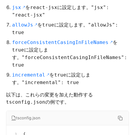
を
に設定します。
jsx
react-jsx
"jsx":
"react-jsx"
を
に設定します。
allowJs
true
"allowJs":
true
を
forceConsistentCasingInFileNames
に設定しま
true
す。
"forceConsistentCasingInFileNames":
true
を
に設定しま
incremental
true
す。
"incremental": true
以下は、これらの変更を加えた動作する
の例です。
tsconfig.json
tsconfig.json
{