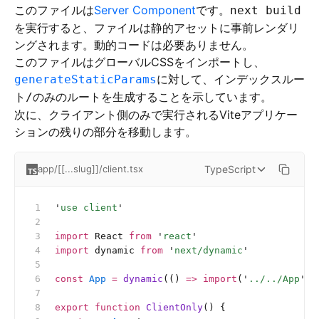
このファイルは
Server Component
です。
next build
を実行すると、ファイルは静的アセットに事前レンダリ
ングされます。動的コードは必要ありません。
このファイルはグローバルCSSをインポートし、
に対して、インデックスルー
generateStaticParams
ト
のみのルートを生成することを示しています。
/
次に、クライアント側のみで実行されるViteアプリケー
ションの残りの部分を移動します。
TypeScript
app/[[...slug]]/client.tsx
'
use client
'
import
 React 
from
 '
react
'
import
 dynamic 
from
 '
next/dynamic
'
const
 App
 =
 dynamic
(() 
=>
 import
(
'
../../App
'
),
export
 function
 ClientOnly
() {