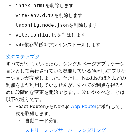
を削除します
index.html
を削除します
vite-env.d.ts
を削除します
tsconfig.node.json
を削除します
vite.config.ts
Vite依存関係をアンインストールします
次のステップ
すべてがうまくいったら、シングルページアプリケーシ
ョンとして実行されている機能しているNext.jsアプリケ
ーションが完成しました。ただし、Next.jsのほとんどの
利点をまだ利用していませんが、すべての利点を得るた
めに段階的な変更を開始できます。次にやるべきことは
以下の通りです。
React RouterからNext.js
App Router
に移行して、
次を取得します。
自動コード分割
ストリーミングサーバーレンダリング