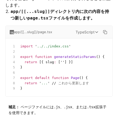
します。
ディレクトリ内に次の内容を持
app/[[...slug]]
つ新しい
ファイルを作成します。
page.tsx
TypeScript
app/[[...slug]]/page.tsx
import
 '
../../index.css
'
export
 function
 generateStaticParams
() {
  return
 [{ slug
:
 [
''
] }]
}
export
 default
 function
 Page
() {
  return
 '
...
'
 //
 これから更新します
}
補足：
ページファイルには
、
、または
拡張子
.js
.jsx
.tsx
を使用できます。