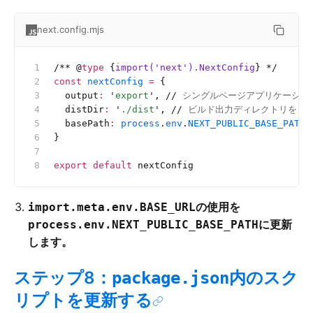
next.config.mjs
/**
 @
type
 {
import('next').NextConfig
}
 */
const
 nextConfig
 =
 {
  output
:
 '
export
'
, 
//
 シングルページアプリケーション
  distDir
:
 '
./dist
'
, 
//
 ビルド出力ディレクトリを`./
  basePath
:
 process
.
env
.
NEXT_PUBLIC_BASE_PATH
,
}
export
 default
 nextConfig
の使用を
import.meta.env.BASE_URL
に更新
process.env.NEXT_PUBLIC_BASE_PATH
します。
ステップ8：
内のスク
package.json
リプトを更新する