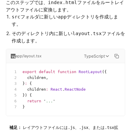
このステップでは、
ファイルをルートレイ
index.html
アウトファイルに変換します。
フォルダに新しい
ディレクトリを作成しま
src
app
す。
そのディレクトリ内に新しい
ファイルを
layout.tsx
作成します。
TypeScript
app/layout.tsx
export
 default
 function
 RootLayout
({
  children,
}
:
 {
  children
:
 React
.
ReactNode
}) {
  return
 '
...
'
}
補足：
レイアウトファイルには
、
、または
拡
.js
.jsx
.tsx