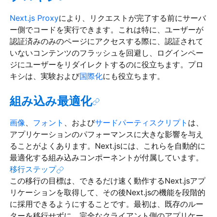
Next.js Proxy
により、リクエストが完了する前にサーバ
ー側でコードを実行できます。これは特に、ユーザーが
認証済みのみのページにアクセスする際に、認証されて
いないコンテンツのフラッシュを回避し、ログインペー
ジにユーザーをリダイレクトするのに役立ちます。プロ
キシは、実験および
国際化
にも役立ちます。
組み込み最適化
画像
、
フォント
、および
サードパーティスクリプト
は、
アプリケーションのパフォーマンスに大きな影響を与え
ることがよくあります。Next.jsには、これらを自動的に
最適化する組み込みコンポーネントが付属しています。
移行ステップ
この移行の目標は、できるだけ速く動作するNext.jsアプ
リケーションを取得して、その後Next.jsの機能を段階的
に採用できるようにすることです。最初は、既存のルー
ターを移行せずに、完全なクライアント側のアプリケー