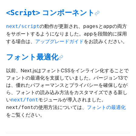
コンポーネント
<Script>
の動作が更新され、
と
の両方
next/script
pages
app
をサポートするようになりました。
を段階的に採用
app
する場合は、
アップグレードガイド
をお読みください。
フォント最適化
以前、Next.jsはフォントCSSをインライン化することで
フォントの最適化を支援していました。バージョン13で
は、優れたパフォーマンスとプライバシーを確保しなが
ら、フォントの読み込み方法をカスタマイズできる新し
い
モジュールが導入されました。
next/font
の使用方法については、
フォントの最適化
next/font
をご覧ください。