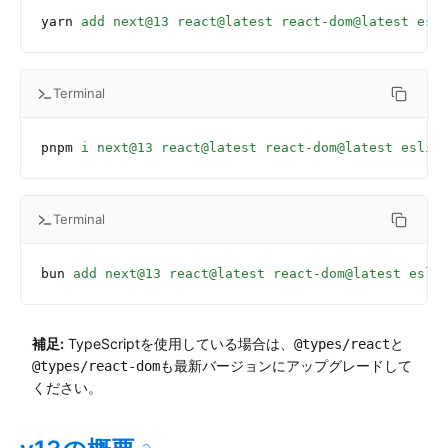
yarn
 add
 next@13
 react@latest
 react-dom@latest
 esl
Terminal
pnpm
 i
 next@13
 react@latest
 react-dom@latest
 eslin
Terminal
bun
 add
 next@13
 react@latest
 react-dom@latest
 esli
補足:
TypeScriptを使用している場合は、
と
@types/react
も最新バージョンにアップグレードして
@types/react-dom
ください。