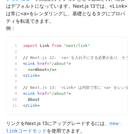
はデフォルトになっています。Next.js 13では、
<Link>
は常に
をレンダリングし、基礎となるタグにプロパ
<a>
ティを転送できます。
例：
import
 Link 
from
 '
next/link
'
//
 Next.js 12: `<a>`を入れ子にする必要があり、そ
<
Link
 href
=
"/about"
>
  <
a
>About</
a
>
</
Link
>
//
 Next.js 13: `<Link>`は内部で常に`<a>`をレンダ
<
Link
 href
=
"/about"
>
  About
</
Link
>
リンクをNext.js 13にアップグレードするには、
new-
コードモッド
を使用できます。
link