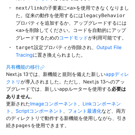
の子要素に
を使用できなくなりまし
next/link
<a>
た。従来の動作を使用するには
legacyBehavior
プロパティを追加するか、アップグレードするには
を削除してください。コードを自動的にアップ
<a>
グレードするための
コードモッド
が利用可能です。
設定プロパティが削除され、
Output File
target
Tracing
に置き換えられました。
共有機能の移行
Next.js 13では、新機能と規則を備えた新しい
ディレ
app
クトリ
が導入されました。ただし、Next.js 13へのアッ
プグレードでは、新しい
ルーターを使用する
必要は
app
ありません
。
更新された
Imageコンポーネント
、
Linkコンポーネン
ト
、
Scriptコンポーネント
、
フォント最適化
など、両方
のディレクトリで動作する新機能を使用しながら、引き
続き
を使用できます。
pages