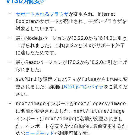
v13の概要
サポートされるブラウザ
が変更され、Internet
Explorerのサポートが廃止され、モダンブラウザを
対象としています。
最小Node.jsバージョンが12.22.0から16.14.0に引き
上げられました。これは12.xと14.xがサポート終了
に達したためです。
最小Reactバージョンが17.0.2から18.2.0に引き上げ
られました。
設定プロパティが
から
に変
swcMinify
false
true
更されました。詳細は
Next.jsコンパイラ
をご覧くだ
さい。
インポートが
next/image
next/legacy/image
に名前が変更されました。
next/future/image
インポートは
に名前が変更されまし
next/image
た。インポートを安全かつ自動的に名前変更するた
めの
コードモッド
が利用可能です。