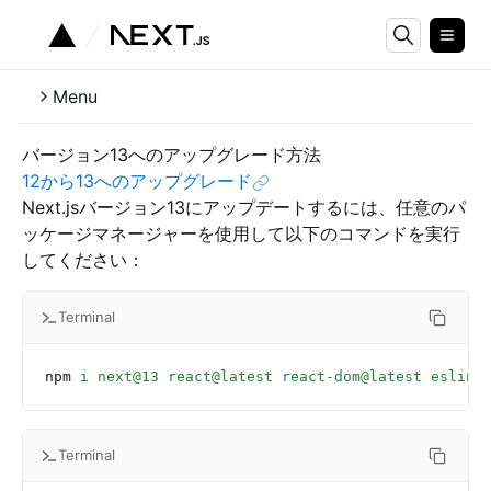
Menu
バージョン13へのアップグレード方法
12から13へのアップグレード
Next.jsバージョン13にアップデートするには、任意のパ
ッケージマネージャーを使用して以下のコマンドを実行
してください：
Terminal
npm
 i
 next@13
 react@latest
 react-dom@latest
 eslint
Terminal