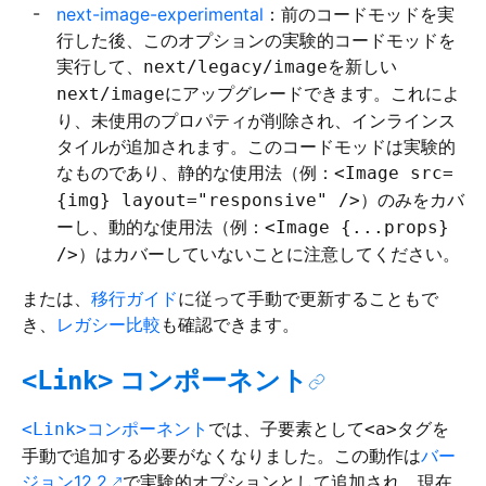
next-image-experimental
：前のコードモッドを実
行した後、このオプションの実験的コードモッドを
実行して、
を新しい
next/legacy/image
にアップグレードできます。これによ
next/image
り、未使用のプロパティが削除され、インラインス
タイルが追加されます。このコードモッドは実験的
なものであり、静的な使用法（例：
<Image src=
）のみをカバ
{img} layout="responsive" />
ーし、動的な使用法（例：
<Image {...props}
）はカバーしていないことに注意してください。
/>
または、
移行ガイド
に従って手動で更新することもで
き、
レガシー比較
も確認できます。
コンポーネント
<Link>
コンポーネント
では、子要素として
タグを
<Link>
<a>
手動で追加する必要がなくなりました。この動作は
バー
ジョン12.2
で実験的オプションとして追加され、現在