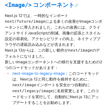
コンポーネント
<Image/>
Next.js 12では、一時的なインポート
による多くの改善がImageコンポ
next/future/image
ーネントに導入されました。これらの改善には、クライ
アントサイドJavaScriptの削減、画像の拡張とスタイル
設定の容易化、アクセシビリティの向上、ネイティブブ
ラウザの遅延読み込みなどが含まれます。
Next.js 13からは、この新しい動作が
のデ
next/image
フォルトになりました。
新しいImageコンポーネントへの移行を支援するための2
つのコードモッドがあります：
next-image-to-legacy-image
：このコードモッド
は、Next.js 12と同じ動作を維持するために、
インポートを安全かつ自動的に
next/image
に名前変更します。このコ
next/legacy/image
ードモッドを実行して、自動的にNext.js 13にアッ
プデートすることをお勧めします。