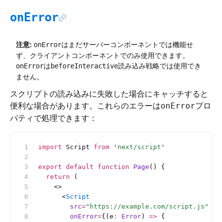
onError
注意:
はまだサーバーコンポーネントでは機能せ
onError
ず、クライアントコンポーネントでのみ使用できます。
は
読み込み戦略では使用でき
onError
beforeInteractive
ません。
スクリプトの読み込みに失敗した場合にキャッチすると
便利な場合があります。これらのエラーは
プロ
onError
パティで処理できます：
import
 Script 
from
 '
next/script
'
export
 default
 function
 Page
() {
  return
 (
    <>
      <
Script
        src
=
"https://example.com/script.js"
        onError
=
{(e
:
 Error
) 
=>
 {