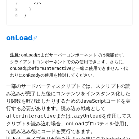
    </>
  )
}
onLoad
注意:
はまだサーバーコンポーネントでは機能せず、
onLoad
クライアントコンポーネントでのみ使用できます。さらに、
は
と一緒に使用できません - 代
onLoad
beforeInteractive
わりに
の使用を検討してください。
onReady
一部のサードパーティスクリプトでは、スクリプトの読
み込みが完了した後にコンテンツをインスタンス化した
り関数を呼び出したりするためのJavaScriptコードを実
行する必要があります。読み込み戦略として
または
を使用してス
afterInteractive
lazyOnload
クリプトを読み込む場合、
プロパティを使用し
onLoad
て読み込み後にコードを実行できます。
以下は、ライブラリが読み込まれた後にのみlodashメソ