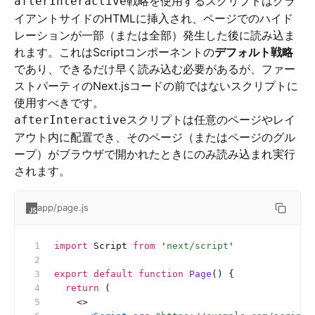
戦略を使用するスクリプトはクラ
afterInteractive
イアントサイドのHTMLに挿入され、ページでのハイド
レーションが一部（または全部）発生した後に読み込ま
れます。これはScriptコンポーネントの
デフォルト戦略
であり、できるだけ早く読み込む必要があるが、ファー
ストパーティのNext.jsコードの前ではないスクリプトに
使用すべきです。
スクリプトは任意のページやレイ
afterInteractive
アウト内に配置でき、そのページ（またはページのグル
ープ）がブラウザで開かれたときにのみ読み込まれ実行
されます。
app/page.js
import
 Script 
from
 '
next/script
'
export
 default
 function
 Page
() {
  return
 (
    <>