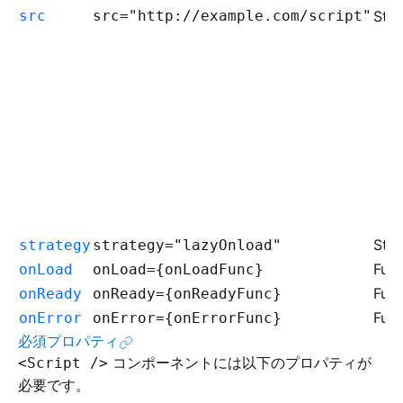
src
src="http://example.com/script"
Stri
Stri
strategy
strategy="lazyOnload"
Func
onLoad
onLoad={onLoadFunc}
Func
onReady
onReady={onReadyFunc}
Func
onError
onError={onErrorFunc}
必須プロパティ
コンポーネントには以下のプロパティが
<Script />
必要です。