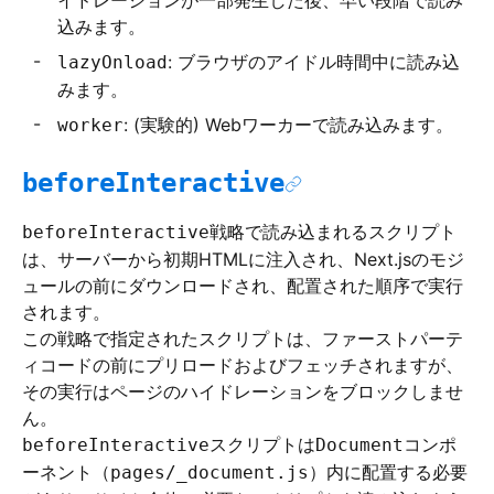
イドレーションが一部発生した後、早い段階で読み
込みます。
: ブラウザのアイドル時間中に読み込
lazyOnload
みます。
: (実験的) Webワーカーで読み込みます。
worker
beforeInteractive
戦略で読み込まれるスクリプト
beforeInteractive
は、サーバーから初期HTMLに注入され、Next.jsのモジ
ュールの前にダウンロードされ、配置された順序で実行
されます。
この戦略で指定されたスクリプトは、ファーストパーテ
ィコードの前にプリロードおよびフェッチされますが、
その実行はページのハイドレーションをブロックしませ
ん。
スクリプトは
コンポ
beforeInteractive
Document
ーネント（
）内に配置する必要
pages/_document.js