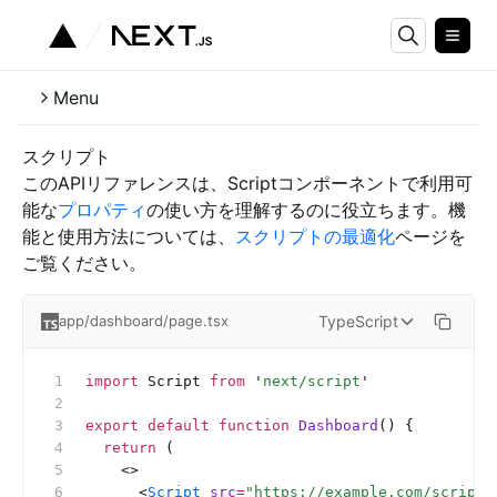
Menu
スクリプト
このAPIリファレンスは、Scriptコンポーネントで利用可
能な
プロパティ
の使い方を理解するのに役立ちます。機
能と使用方法については、
スクリプトの最適化
ページを
ご覧ください。
TypeScript
app/dashboard/page.tsx
import
 Script 
from
 '
next/script
'
export
 default
 function
 Dashboard
() {
  return
 (
    <>
      <
Script
 src
=
"https://example.com/script.