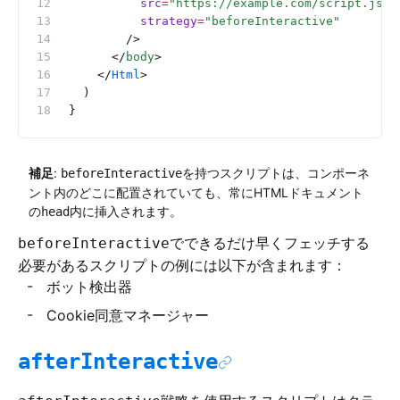
          src
=
"https://example.com/script.js"
          strategy
=
"beforeInteractive"
        />
      </
body
>
    </
Html
>
  )
}
補足
:
を持つスクリプトは、コンポーネ
beforeInteractive
ント内のどこに配置されていても、常にHTMLドキュメント
の
内に挿入されます。
head
でできるだけ早くフェッチする
beforeInteractive
必要があるスクリプトの例には以下が含まれます：
ボット検出器
Cookie同意マネージャー
afterInteractive