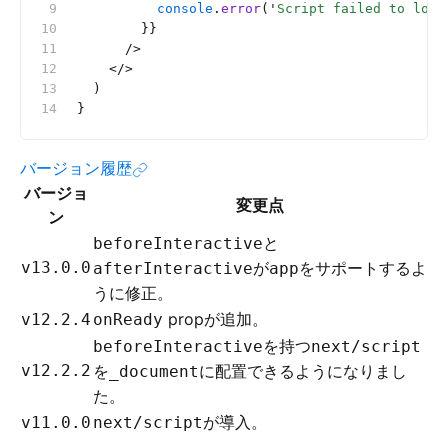
          console
.
error
(
'
Script failed to load
        }}
      />
    </>
  )
}
バージョン履歴
バージョ
変更点
ン
と
beforeInteractive
v13.0.0
が
をサポートするよ
afterInteractive
app
うに修正。
propが追加。
v12.2.4
onReady
を持つ
beforeInteractive
next/script
v12.2.2
を
に配置できるようになりまし
_document
た。
が導入。
v11.0.0
next/script