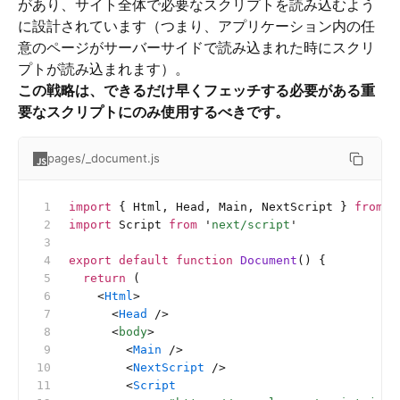
があり、サイト全体で必要なスクリプトを読み込むよう
に設計されています（つまり、アプリケーション内の任
意のページがサーバーサイドで読み込まれた時にスクリ
プトが読み込まれます）。
この戦略は、できるだけ早くフェッチする必要がある重
要なスクリプトにのみ使用するべきです。
pages/_document.js
import
 { Html, Head, Main, NextScript } 
from
 '
import
 Script 
from
 '
next/script
'
export
 default
 function
 Document
() {
  return
 (
    <
Html
>
      <
Head
 />
      <
body
>
        <
Main
 />
        <
NextScript
 />
        <
Script