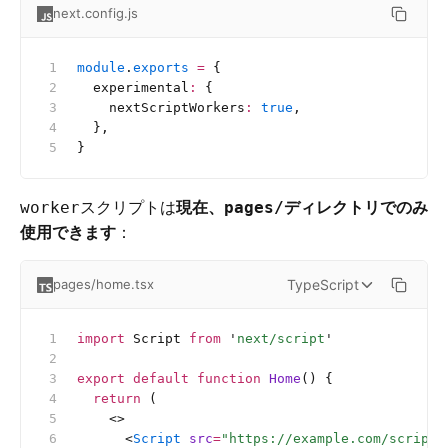
next.config.js
module
.
exports
 =
 {
  experimental
:
 {
    nextScriptWorkers
:
 true
,
  },
}
スクリプトは
現在、
ディレクトリでのみ
worker
pages/
使用できます
：
TypeScript
pages/home.tsx
import
 Script 
from
 '
next/script
'
export
 default
 function
 Home
() {
  return
 (
    <>
      <
Script
 src
=
"https://example.com/script.