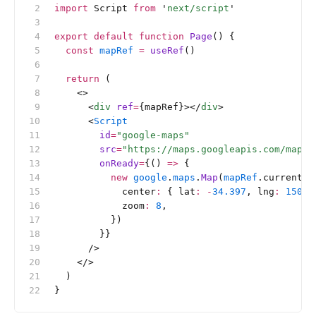
import
 Script 
from
 '
next/script
'
export
 default
 function
 Page
() {
  const
 mapRef
 =
 useRef
()
  return
 (
    <>
      <
div
 ref
=
{mapRef}></
div
>
      <
Script
        id
=
"google-maps"
        src
=
"https://maps.googleapis.com/maps/
        onReady
=
{() 
=>
 {
          new
 google
.
maps
.
Map
(
mapRef
.current, 
            center
:
 { lat
:
 -
34.397
, lng
:
 150.6
            zoom
:
 8
,
          })
        }}
      />
    </>
  )
}