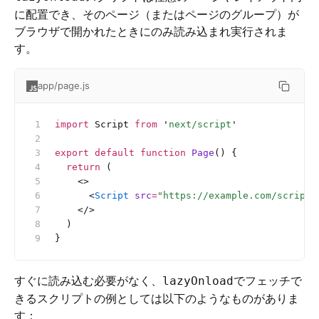
に配置でき、そのページ（またはページのグループ）が
ブラウザで開かれたときにのみ読み込まれ実行されま
す。
app/page.js
import
 Script 
from
 '
next/script
'
export
 default
 function
 Page
() {
  return
 (
    <>
      <
Script
 src
=
"https://example.com/script.
    </>
  )
}
すぐに読み込む必要がなく、
でフェッチで
lazyOnload
きるスクリプトの例としては以下のようなものがありま
す：