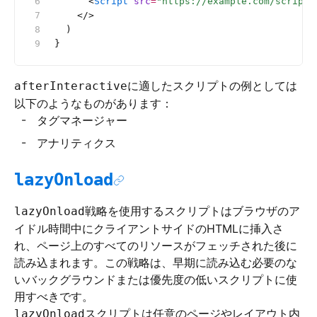
      <
Script
 src
=
"https://example.com/script.
    </>
  )
}
に適したスクリプトの例としては
afterInteractive
以下のようなものがあります：
タグマネージャー
アナリティクス
lazyOnload
戦略を使用するスクリプトはブラウザのア
lazyOnload
イドル時間中にクライアントサイドのHTMLに挿入さ
れ、ページ上のすべてのリソースがフェッチされた後に
読み込まれます。この戦略は、早期に読み込む必要のな
いバックグラウンドまたは優先度の低いスクリプトに使
用すべきです。
スクリプトは任意のページやレイアウト内
lazyOnload